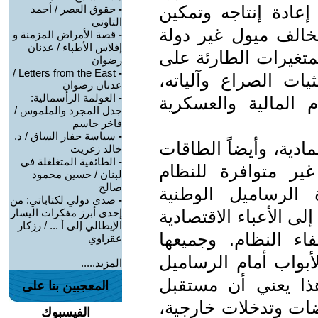
إعادة إنتاجه وتمكين
-
حقوق العصر / أحمد
التاوتي
خالف ميول غير دولة
-
قصة الأمراض المزمنة و
إفلاس الأطباء / عدنان
لمتغيرات الطارئة على
رضوان
Letters from the East /
-
ات الصراع وآلياته،
عدنان رضوان
-
العولمة الرأسمالية:
 المالية والعسكرية
جدل المجرد والملموس /
فاخر جاسم
-
سياسة حفار الساق / د.
مادية، وأيضاً الطاقات
خالد زغريت
-
الطائفية المتغلغلة في
غير متوافرة للنظام
لبنان / حسين محمود
صالح
الرساميل الوطنية
-
صدى دولي لكتاباتي: من
إلى الأعباء الاقتصادية
إحدى أبرز مفكرات اليسار
الإيطالي إلى أ ... / رزكار
فاء النظام. وجميعها
عقراوي
أبواب أمام الرساميل
المزيد.....
ذا يعني أن مستقبل
المعجبين بنا على
ضات وتدخلات خارجية،
الفيسبوك