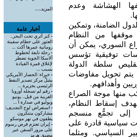
فها الهشاشة وعدم
المزيد.....
.
لدول الضامنة، وتمكين
أخبار عامة
 موقفها من النظام
-
كنز أثري تحت البحر..
العثور على حطام سفينة
راع السوري، يمكن أن
رومانية عمرها أكث ...
اسات توفيقية تؤسس
-
رحلة تابعة لخطوط
ألاسكا الجوية تضطر
قليص سلطة الدولة
لإغلاق قمرة القيادة
بسبب ...
لك يتم تحويل مفاوضات
-
خبراء: الحصار الأمريكي
يشلَّ مركز تصدير النفط
يين وأهدافهم.
الرئيسي بجزيرة ...
-
رقم لم تسجله أوروبا
كب منها موجة الصراع
الغربية من قبل.. يونيو
بهدف إسقاط النظام،
ويوليو في صدارة ا ...
-
استعراض لوح التجديف:
 إلى تجمُّع منسجم
مشاركون متنكرون
يطفون في نهر موسكو
ت سياسية قادرة على
-
إيران تعتزم فرض رسوم
على مرور السفن عبر
ير السياسي. ومثلما
مضيق هرمز