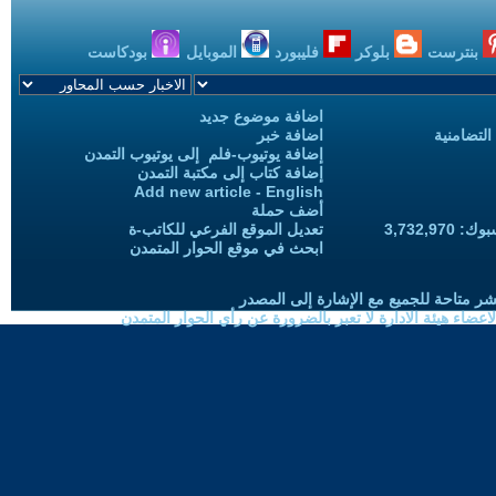
بنترست
بلوكر
فليبورد
الموبايل
بودكاست
اضافة موضوع جديد
التضامنية
اضافة خبر
إضافة يوتيوب-فلم إلى يوتيوب التمدن
إضافة كتاب إلى مكتبة التمدن
Add new article - English
أضف حملة
3,732,97
تعديل الموقع الفرعي للكاتب-ة
ابحث في موقع الحوار المتمدن
شر متاحة للجميع مع الإشارة إلى المصدر
ضاء هيئة الادارة لا تعبر بالضرورة عن رأي الحوار المتمدن