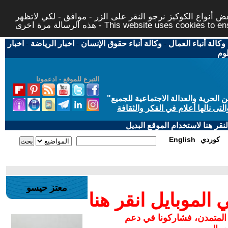
 أنواع الكوكيز نرجو النقر على الزر - موافق - لكي لاتظهر
This website uses cookies to ensure you ge
وكالة أنباء العمال
-
وكالة أنباء حقوق الإنسان
-
اخبار الرياضة
-
اخبار
لوم
التبرع للموقع - ادعمونا
حرية والعدالة الاجتماعية للجميع
"
تى نالها أعلام في الفكر والثقافة
قر هنا لاستخدام الموقع البديل
كوردي
English
معتز حيسو
لموبايل انقر هنا
 المتمدن، فشاركونا في دعم