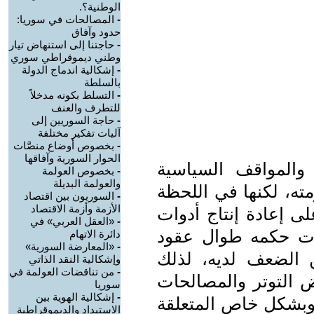
الوطنية؟.
-
المصالحات في سوريا:
حدود وآفاق
-
حاجتنا إلى استنهاض تيار
وطني ديموقراطي سوري
-
إشكالية اندماج الدولة
بالسلطة
-
التسلط بكونه مدخلاً
للتطرف والعنف
-
حاجة السوريين إلى
آليات تفكير مختلفة
-
بخصوص أوضاع منصَّات
الحوار السورية وآفاقها
 والمواقف السياسية
-
بخصوص العولمة
والعولمة البديلة
مته، لكنها في اللحظة
-
السوريون بين اقتصاد
الأزمة وأزمة الاقتصاد
لى إعادة إنتاج أدوات
-
«العقل العربي» في
ّزت حكمه طوال عقود
دائرة الاتهام
-
«المعارضة السورية»
 الضعف لديه، لذلك
وإشكالية النقد الذاتي
-
من تناقضات العولمة في
 التوتر والمصالحات
سوريا
-
إشكالية الهوية بين
 وبشكل خاص المتعلقة
الاستبداد والديموقراطية