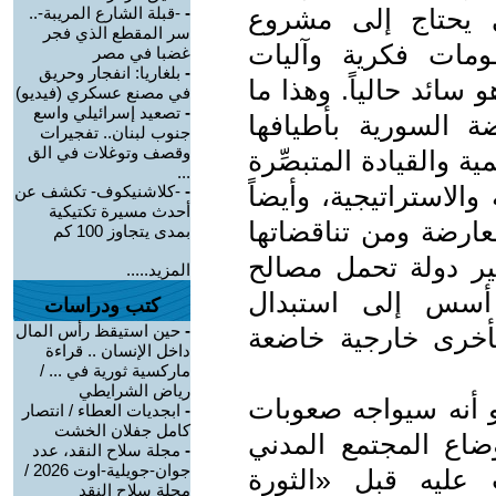
ي يحتاج إلى مشروع
-
-قبلة الشارع المريبة-..
سر المقطع الذي فجر
مات فكرية وآليات
غضبا في مصر
-
بلغاريا: انفجار وحريق
سائد حالياً. وهذا ما
في مصنع عسكري (فيديو)
-
تصعيد إسرائيلي واسع
 السورية بأطيافها
جنوب لبنان.. تفجيرات
وقصف وتوغلات في الق
ية والقيادة المتبصِّرة
...
والاستراتيجية، وأيضاً
-
-كلاشنيكوف- تكشف عن
أحدث مسيرة تكتيكية
عارضة ومن تناقضاتها
بمدى يتجاوز 100 كم
 غير دولة تحمل مصالح
المزيد.....
 أسس إلى استبدال
كتب ودراسات
-
حين استيقظ رأس المال
أخرى خارجية خاضعة
داخل الإنسان .. قراءة
ماركسية ثورية في ... /
رياض الشرايطي
و أنه سيواجه صعوبات
-
ابجديات العطاء / انتصار
كامل جفلان الخشت
ضاع المجتمع المدني
-
مجلة سلاح النقد، عدد
جوان-جويلية-اوت 2026 /
عليه قبل «الثورة
مجلة سلاح النقد