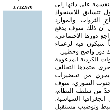
منقسمة على ذاتها إلى
3,732,970
 تتسابق للاستحواذ
 الثروات والموارد
لى أن ذلك سوف يدفع
جع دورها الاجتماعي،
ياً سيكون فيه لزعماء
ك دور واضح وخطير.
وات الكردية المدعومة
خرى يعتمدها التحالف
ا يجري من تحضيرات
لجنوب السوري، سوف
دّ من سلطة النظام،
الجغرافيا السياسية.
لضبط وتوضيب مستقبل