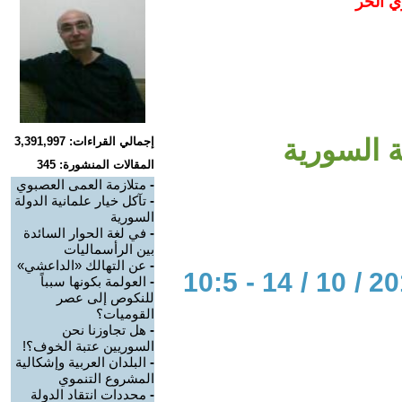
ي الحر
ة السورية
إجمالي القراءات: 3,391,997
المقالات المنشورة: 345
-
متلازمة العمى العصبوي
-
تآكل خيار علمانية الدولة
السورية
-
في لغة الحوار السائدة
بين الرأسماليات
-
عن التهالك «الداعشي»
الحوار المتمدن-العدد: 5669 - 2017 / 10 / 14 - 10:5
-
العولمة بكونها سبباً
للنكوص إلى عصر
القوميات؟
-
هل تجاوزنا نحن
السوريين عتبة الخوف؟!
-
البلدان العربية وإشكالية
المشروع التنموي
-
محددات انتقاد الدولة