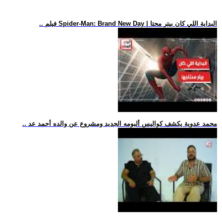
.. فيلم Spider-Man: Brand New Day | البداية اللي كان بيتر محتا
.. محمد عدوية يكشف كواليس ألبومه الجديد ومشروع عن والده أحمد عد