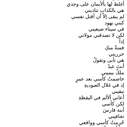
أغلظ لها بألأيمان على وجدي
هي بالكذاب تناديني
لم يبقى إلاّ أن أقتل نفسي
كبني يهود
في سيناء ضيعيني
لكن لا تصدقني مولاتي
إذاً
فمنةٌ منكِ
حرريني
هي تأبى وتقولُ
أنتَ عبدٌ
ملكٌ بيميني
خاصمتُ كأسي بعد عمرٍ
إذ في غلال العبوديةِ
تبقيني
أعاني ألألم في اليقظةِ
لكن كأسي
أبنة فارسَ
تجافيني
حُرِمتُ كأسي وواقعي