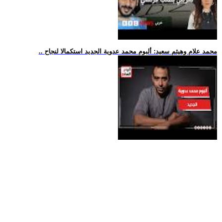
.. محمد علام وهيثم سعيد: ألبوم محمد عدوية الجديد استكمالا لنجاح