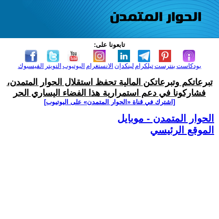
تابعونا على:
بودكاست
بنترست
تيلكرام
لينكدإن
الانستغرام
اليوتيوب
التويتر
الفيسبوك
تبرعاتكم وتبرعاتكن المالية تحفظ استقلال الحوار المتمدن،
فشاركونا في دعم استمرارية هذا الفضاء اليساري الحر
[اشترك في قناة ‫«الحوار المتمدن» على اليوتيوب]
الحوار المتمدن - موبايل
الموقع الرئيسي