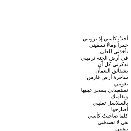
أحبُ كأسي إذ ترويني
خمراً وماءً تسقيني
تأخذني للعلى
في أرض الجنة ترميني
تذكرني كل آنٍ
بشقائق النعمان
ساحرة أرض فارس
تغويني
تستعبدني بسحر عينيها
وبقامتك
بالسلاسل تغليني
أصارحها
كلما صاحبتُ كأسي
هي لا تصدقني
تنفيني