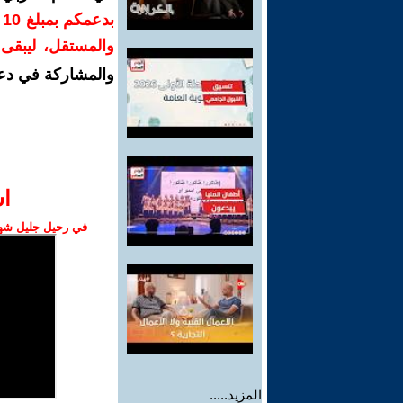
ب
والمستقل، ليبقى ص
والمشاركة في دع
ا‫
في رحيل جليل شهبا
المزيد.....