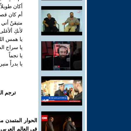
أكان طويلاً
أم كان قصير
متيقنٌ أني أ
لأنكِ ألأغ
يا همس الل
يا سراج ال
يا نجماً
يا بدراً منيرا
ترجم ال
الحوار المتمدن م
في العالم العربي