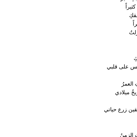
ثيراً
قكِ
اً
لتُ
ِ
جلس على قلبي
 العمرُ
يخُ ميلادي
قين زرع حياتي
ِ الزمنُ