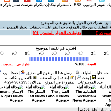
وك
التويتر
اليوتيوب
RSS
الانستغرام
لينكدإن
تيلكرام
بنترست
تمبلر
بلوكر
فل
ميع - شارك في الحوار والتعليق على الموضوع
 التعليقات من خلال الموقع نرجو النقر على - تعليقات الحوار المتمدن -
يسبوك (
)
تعليقات الحوار المتمدن (
0
)
سخة قابلة للطباعة
|
ارسل هذا الموضوع الى صديق
|
حفظ - ورد
|
حفظ
|
بحث
|
إضافة إلى المفضلة
|
للاتصال بالكاتب-ة
عدد الموضوعات المقروءة في الموقع الى الان :
4,294,967,295
ي
- لماذا أحلمُ بكِ كثيراً