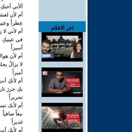
ألأني أحبكِ ك
أم لأن لعش
عِطراً وعبير
اخر الافلام
أم لأني لا ز
في عينيكِ
أسيراً
أم لأن هواك
لا يزالُ ي
أميراً
أم لأنكِ أنتِ
بكِ حررَ تار
تحريراً
أم لأنك تس
نبعاً صافياً
غديراً
أم لأنكِ أنت