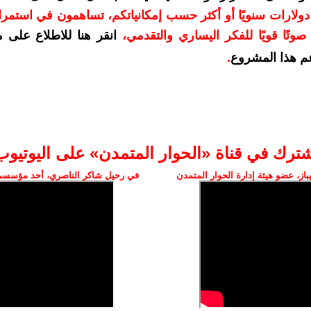
دعمكم بمبلغ 10 دولارات سنويًا أو أكثر حسب إمكانياتكم، تساهمون في استم
وتًا قويًا للفكر اليساري والتقدمي
،
انقر هنا للاطلاع على 
م هذا المشروع
.
شترك في قناة «الحوار المتمدن» على اليوتيوب
ز، عضو هيئة إدارة الحوار المتمدن
في رحيل شاكر الناصري، أحد مؤسسي 