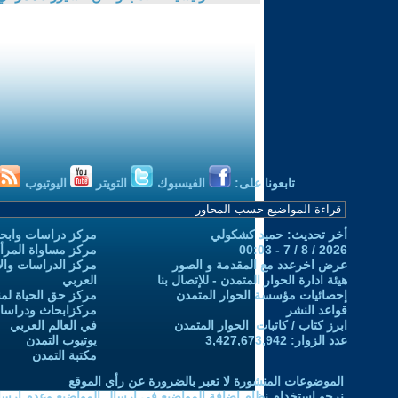
تابعونا على:
الفيسبوك
التويتر
اليوتيوب
أخر تحديث: حميد كشكولي
مركز دراسات وابحا
2026 / 8 / 7 - 00:03
مركز مساواة المرأ
عرض اخرعدد مع المقدمة و الصور
مركز الدراسات والاب
هيئة ادارة الحوار المتمدن - للإتصال بنا
العربي
إحصائيات مؤسسة الحوار المتمدن
مركز حق الحياة لمن
قواعد النشر
مركزابحاث ودراسات 
ابرز كتاب / كاتبات الحوار المتمدن
في العالم العربي
عدد الزوار: 3,427,673,942
يوتيوب التمدن
مكتبة التمدن
الموضوعات المنشورة لا تعبر بالضرورة عن رأي الموقع
نرجو استخدام نظام إضافة المواضيع في إرسال المواضيع وعدم إرساله