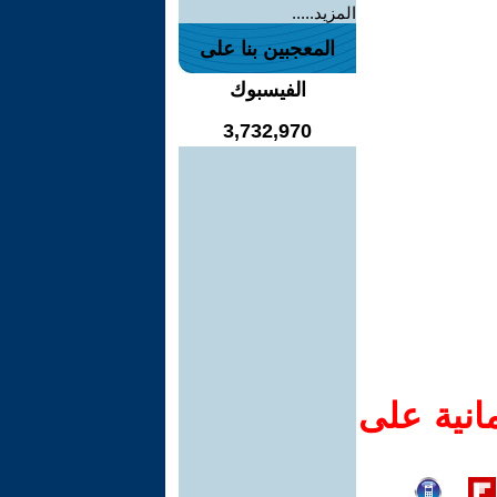
المزيد.....
المعجبين بنا على
الفيسبوك
3,732,970
انية على