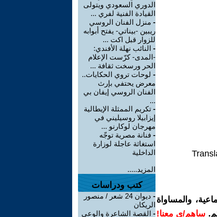
الدوري السعودي ويتولى
القيادة الفنية لفري ...
-
منزل الفنان الروسي
ريبين -بيناتي- يفتح أبوابه
للزوار قبل اكت ...
-
النائب نهلة الأفندي:
-المدى- كرّست الإعلام
الحر ورسخت ثقافة ...
-
لوحات تروي الحكايات..
معرض يحتفي بإرث
الفنان الروسي إيفان بي
...
-
تكريم الممثلة الإيطالية
إيزابيلا روسيليني في
مهرجان لوكارنو ...
-
فنانة مصرية توجّه
استغاثة عاجلة لوزارة
الداخلية
Transl
المزيد.....
كتب ودراسات
-
ديوان 24 شعر / منصور
اعية، والمساواة
الريكان
م.
ساهم/ي معنا!
-
القصة الشاعرة والوعي