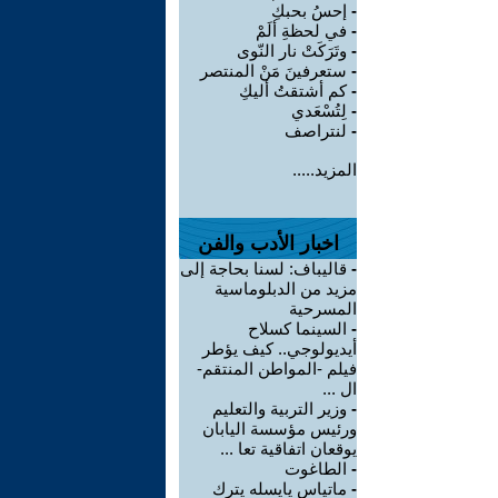
-
إحسُ بحبكِ
-
في لحظةِ ألَمْ
-
وتَرَكَتْ نار النّوى
-
ستعرفينَ مَنْ المنتصر
-
كم أشتقتُ أليكِ
-
لِتُسْعَدي
-
لنتراصف
المزيد.....
اخبار الأدب والفن
-
قاليباف: لسنا بحاجة إلى
مزيد من الدبلوماسية
المسرحية
-
السينما كسلاح
أيديولوجي.. كيف يؤطر
فيلم -المواطن المنتقم-
ال ...
-
وزير التربية والتعليم
ورئيس مؤسسة اليابان
يوقعان اتفاقية تعا ...
-
الطاغوت
-
ماتياس يايسله يترك