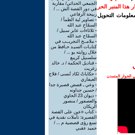
الجمعي الحداثي/ مقاربة
رار هذا المنبر الحر
في دور القصة الش ... /
ربيحة الرفاعي
معلومات التحويل
-
تصاوير لية الظمأ /
السمّاح عبد الله
-
ثلاثاءات عابر سبيل /
السمّاح عبد الله
-
ملامــح التجريــب في
كتابـات السيـد حـافظ من
خلال روايته يو ... /
سلسبيل كريبع
-
قناديل الحكمة / د. خالد
زغريت
-
حكاياتْ تَكاد تُنسى / فلاح
الحوار المتمدن
العيفاري
-
وعي ـ قصص قصيرة جدا
/ حسين جداونه
-
ديوان 23 الحاوي
والعصفور / منصور
الريكان
-
كتاب «عين على القصة
القصيرة: تأملات نقدية في
تسع رؤى قصصية م ... /
حميد عقبي