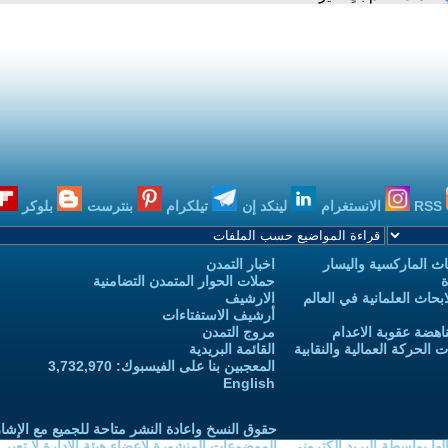
RSS
الانستغرام
لينكد إن
تيلكرام
بنترست
بلوكر
ث الماركسية واليسار
اخبار التمدن
ة
حملات الحوار المتمدن التضامنية
حاث العلمانية في العالم
الارشيف
أرشيف الاستفتاءات
اهضة عقوبة الاعدام
مروج التمدن
الحركة العمالية والنقابية
القائمة البريدية
المعجبين بنا على الفيسبوك: 3,732,970
English
حقوق النسخ واعادة النشر متاحة للجميع مع الإشا
ا بواسطة البريد الكتروني
الموضوعات المنشورة لاعضاء هيئة الادارة لا تعبر