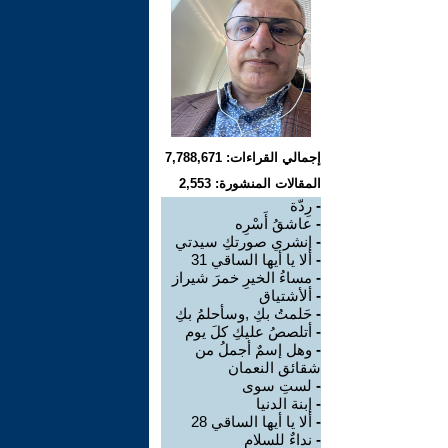
إجمالي القراءات: 7,788,671
المقالات المنشورة: 2,553
-
رِدّة
-
عاشقُ أَسْرِه
-
إنشري صورتكِ سيدتي
-
ألا يا أيها الساقي 31
-
مساءُ الخيرِ خمرَ شيراز
-
ألأشتياق
-
حَلمتُ بكِ ,وسأحلمُ بكِ
-
أتلصصُ عليكِ كلَ يوم
-
وهل إسمٌ أجملُ من
شقائق النعمان
-
لستِ سوى
-
إبنة الدنيا
-
ألا يا أيها الساقي 28
-
نداءٌ للسلام