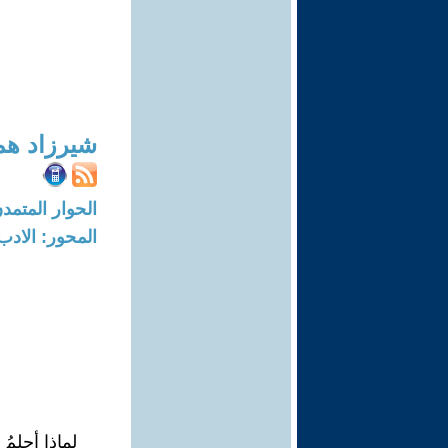
شيرزاد هم
الحوار المتمدن-العدد: 5623 - 17
المحور: الادب
لماذا أحلمُ ب