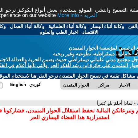
ة التصفح والنشر، الموقع يستخدم بعض أنواع الكوكيز نرجو النق
More info - المزيد
experience on our website
الفن
-
وكالة أنباء اليسار
-
وكالة أنباء العلمانية
-
وكالة أنباء العمال
-
وكا
الاقتصاد
-
اخبار الطب والعلوم
 الرئيسي لمؤسسة الحوار المتمدن
، علمانية، ديمقراطية، تطوعية وغير ربحية
ل مجتمع مدني علماني ديمقراطي حديث يضمن الحرية والعدالة الاجتم
حوار المتمدن على جائزة ابن رشد للفكر الحر والتى نالها أعلام في الفك
م مشاكل تقنية في تصفح الحوار المتمدن نرجو النقر هنا لاستخدام الموقع
كوردي
English
الاخبار
مراكز
الحوار المتمدن
ي
- لماذا أحلمُ بكِ كثيراً
 وتبرعاتكن المالية تحفظ استقلال الحوار المتمدن، فشاركونا 
استمرارية هذا الفضاء اليساري الحر