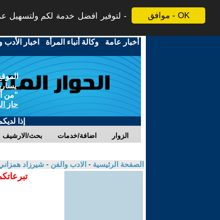
موافق - OK
لتوفير افضل خدمة لكم ولتسهيل عملي
أخبار عامة
-
وكالة أنباء المرأة
-
اخبار الأدب و
الموقع
يسارية
"من أج
حاز ال
إذا لديك
الزوار
اضافة/خدمات
بحث/الارشيف
الصفحة الرئيسية
-
الادب والفن
-
شيرزاد همزان
تبرعاتكم