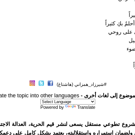
اً
حلمُ بكِ كثيراً
لى على روحي
يل
ضوء
ً
#شيرزاد_همزاني (هاشتاغ)
موضوع إلى لغات أخرى -
ate the topic into other languages
Powered by
Translate
شروع تطوعي مستقل يسعى لنشر قيم الحرية، العدالة الاجتم
. ولضمان استمراره واستقلاليته، يعتمد بشكل كامل على دعمك