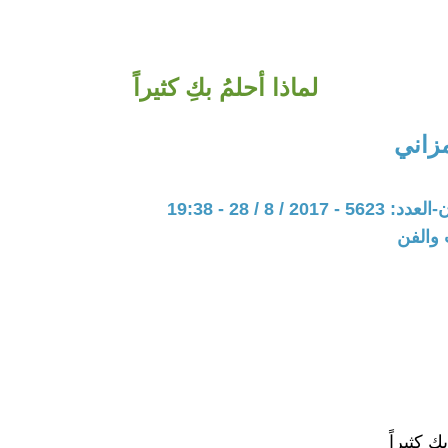
لماذا أحلمُ بكِ كثيراً
زاني
20 / 8 / 28 - 19:38
 والفن
كِ كثيراً