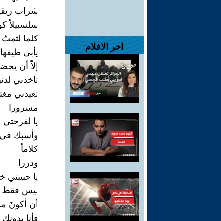
شراب ريقه
سلسبيلاً كو
كلما لثمتُ
اخر الافلام
يأبى طيفها
إلاّ أن يحض
تأخذني لدني
تعيدني مغتب
مسرورا
يا لفرحتي إذ
وأسبك في 
كلاماً
ودررا
يا حبيبتي خ
ليس فقط أ
أن أكونَ م
فأنا بدونك تا