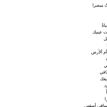
ُ مبصرا
ةٌ
ت عينيك
ل
م ألأرض
ي
اقي
يقك
د
ا
 الساقي أسقني