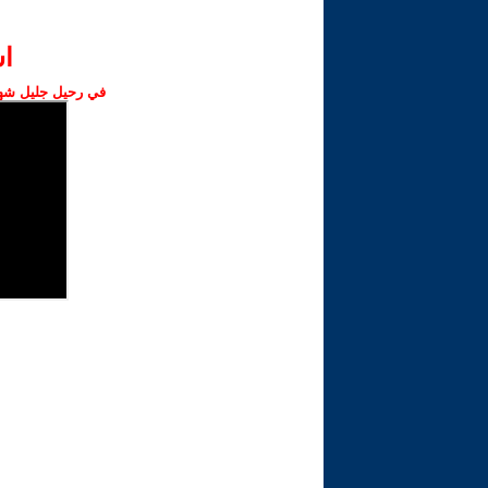
ا‫
في رحيل جليل شهبا