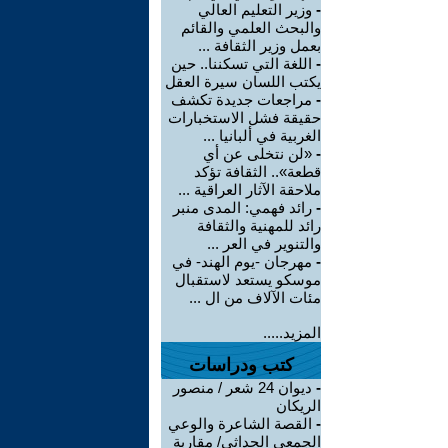
-
وزير التعليم العالي
والبحث العلمي والقائم
بعمل وزير الثقافة ...
-
اللغة التي تسكننا.. حين
يكتب اللسان سيرة العقل
-
مراجعات جديدة تكشف
حقيقة فشل الاستخبارات
الغربية في ألبانيا ...
-
«لن نتخلى عن أي
قطعة».. الثقافة تؤكد
ملاحقة الآثار العراقية ...
-
رائد فهمي: المدى منبر
رائد للمهنية والثقافة
والتنوير في العر ...
-
مهرجان -يوم الهند- في
موسكو يستعد لاستقبال
مئات الآلاف من ال ...
المزيد.....
كتب ودراسات
-
ديوان 24 شعر / منصور
الريكان
-
القصة الشاعرة والوعي
الجمعي الحداثي/ مقاربة