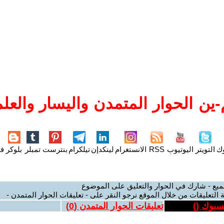
ين الحوار المتمدن واليسار والعلم
وك
التويتر
اليوتيوب
RSS
الانستغرام
لينكدإن
تيلكرام
بنترست
تمبلر
بلوكر
فل
ميع - شارك في الحوار والتعليق على الموضوع
 التعليقات من خلال الموقع نرجو النقر على - تعليقات الحوار المتمدن -
يسبوك (
)
تعليقات الحوار المتمدن (
0
)