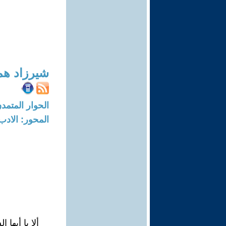
شيرزاد هم
الحوار المتمدن-العدد: 5615 - 17
المحور: الادب
ألا يا أيها