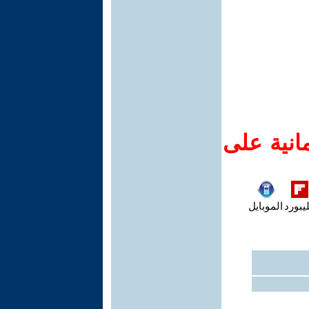
انية على
يبورد
الموبايل