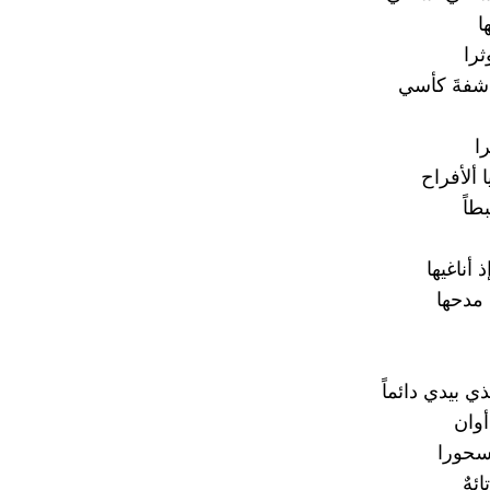
ا
ثرا
 شفةَ كأسي
را
ا ألأفراح
طاً
 أناغيها
مدحها
ذي بيدي دائماً
وان
سحورا
ئهٌ