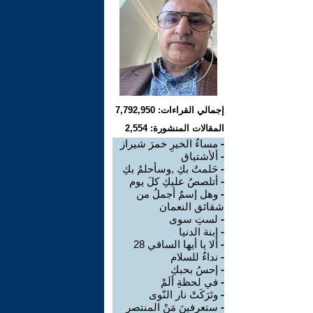
إجمالي القراءات: 7,792,950
المقالات المنشورة: 2,554
-
مساءُ الخيرِ خمرَ شيراز
-
ألأشتياق
-
حَلمتُ بكِ ,وسأحلمُ بكِ
-
أتلصصُ عليكِ كلَ يوم
-
وهل إسمٌ أجملُ من
شقائق النعمان
-
لستِ سوى
-
إبنة الدنيا
-
ألا يا أيها الساقي 28
-
نداءٌ للسلام
-
إحسُ بحبكِ
-
في لحظةِ ألَمْ
-
وتَرَكَتْ نار النّوى
-
ستعرفينَ مَنْ المنتصر