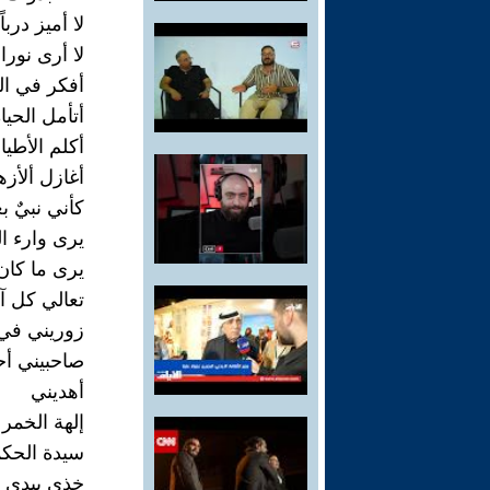
لا أميز درباً
لا أرى نورا
أفكر في ال
أتأمل الحيا
أكلم الأطيا
أغازل ألأزه
كأني نبيٌ ب
يرى وارء ا
يرى ما كان
تعالي كل آن
زوريني في 
صاحبيني أح
أهديني
إلهة الخمر
سيدة الحك
خذي بيدي