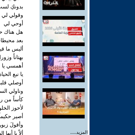
بدونكِ لست
وقولي لي
أوحي لي
هل هناك حيا
بعد محيطا
أليس ما قي
بهتاناً وزورا
أهمسي يا أ
يا نبع الحياة
أوصلي قلب
وناولي الس
كأساً من ر
لأحوز الخلو
أصير حكيماً
وأقولَ زبور
المزيد.....
ألاّ يا أيها