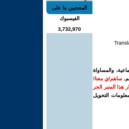
المعجبين بنا على
الفيسبوك
3,732,970
Transl
اعية، والمساواة
م.
ساهم/ي معنا!
رار هذا المنبر الحر
معلومات التحويل