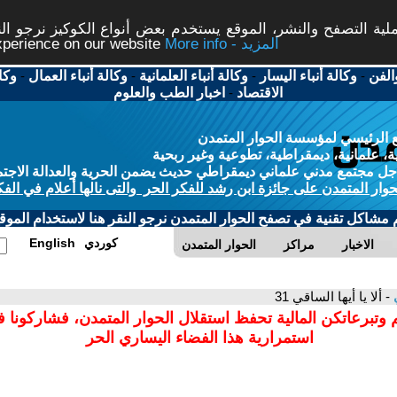
ة التصفح والنشر، الموقع يستخدم بعض أنواع الكوكيز نرجو النق
More info - المزيد
experience on our website
الفن
-
وكالة أنباء اليسار
-
وكالة أنباء العلمانية
-
وكالة أنباء العمال
-
وكا
الاقتصاد
-
اخبار الطب والعلوم
 الرئيسي لمؤسسة الحوار المتمدن
، علمانية، ديمقراطية، تطوعية وغير ربحية
ل مجتمع مدني علماني ديمقراطي حديث يضمن الحرية والعدالة الاجتم
حوار المتمدن على جائزة ابن رشد للفكر الحر والتى نالها أعلام في الفك
م مشاكل تقنية في تصفح الحوار المتمدن نرجو النقر هنا لاستخدام الموقع
كوردي
English
الاخبار
مراكز
الحوار المتمدن
ي
- ألا يا أيها الساقي 31
 وتبرعاتكن المالية تحفظ استقلال الحوار المتمدن، فشاركونا 
استمرارية هذا الفضاء اليساري الحر