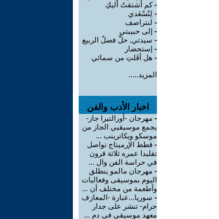
-
كم أشتقتُ أليكِ
-
لِتُسْعَدي
-
لنتراصف
-
إلى حبيبتي
-
سيدتي, حلَّ فصلُ الربيع
-
إستحضار
-
هل أفَلتِ من سمائي
المزيد.....
اخبار الأدب والفن
-
مهرجان -أورالتيرا جاز-
يجمع موسيقيي الجاز من
موسكو ويكاترينب ...
-
قطط الإرميتاج تواصل
تقليدا عمره ثلاثة قرون
في حراسة الفن وال ...
-
مهرجان مالمو ينطلق
اليوم بموسيقى وفعاليات
وأطعمة من مختلف أن ...
-
سوريا...عبارة -المعازف
حرام- تنشر على جدار
معهد موسيقي في دم ...