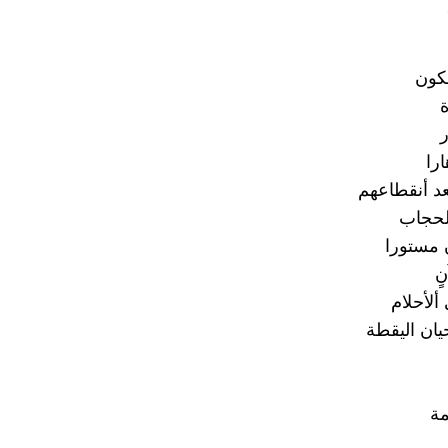
كون
ة
ر
ارا
عد أنقطاعهم
لحجاب
 مستورا
ٍ
ألأحلام
يان اليقطة
مة