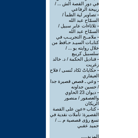
في دور القصة الش ... /
ربيحة الرفاعي
-
تصاوير لية الظمأ /
السمّاح عبد الله
-
ثلاثاءات عابر سبيل /
السمّاح عبد الله
-
ملامــح التجريــب في
كتابـات السيـد حـافظ من
خلال روايته يو ... /
سلسبيل كريبع
-
قناديل الحكمة / د. خالد
زغريت
-
حكاياتْ تَكاد تُنسى / فلاح
العيفاري
-
وعي ـ قصص قصيرة جدا
/ حسين جداونه
-
ديوان 23 الحاوي
والعصفور / منصور
الريكان
-
كتاب «عين على القصة
القصيرة: تأملات نقدية في
تسع رؤى قصصية م ... /
حميد عقبي
المزيد.....