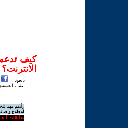
كيف تدعم-
الانترنت؟
تابعونا
على:
الفيسب
رأيكم مهم للج
للاطلاع وإضافة
تعليقات الف