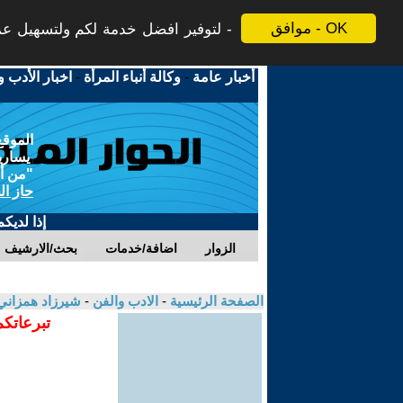
موافق - OK
لتوفير افضل خدمة لكم ولتسهيل عملي
أخبار عامة
-
وكالة أنباء المرأة
-
اخبار الأدب و
الموقع
يسارية
"من أج
حاز ال
إذا لديك
الزوار
اضافة/خدمات
بحث/الارشيف
الصفحة الرئيسية
-
الادب والفن
-
شيرزاد همزان
تبرعاتكم