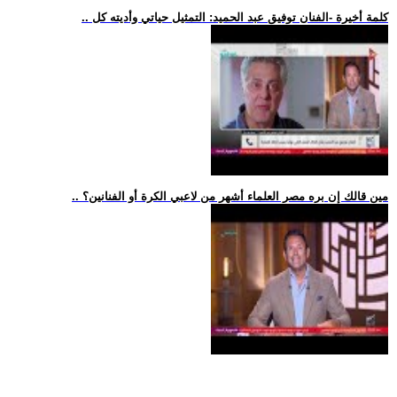
.. كلمة أخيرة -الفنان توفيق عبد الحميد: التمثيل حياتي وأديته كل
.. مين قالك إن بره مصر العلماء أشهر من لاعبي الكرة أو الفنانين؟