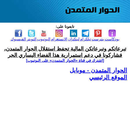
تابعونا على:
بودكاست
بنترست
تيلكرام
لينكدإن
الانستغرام
اليوتيوب
التويتر
الفيسبوك
تبرعاتكم وتبرعاتكن المالية تحفظ استقلال الحوار المتمدن،
فشاركونا في دعم استمرارية هذا الفضاء اليساري الحر
[اشترك في قناة ‫«الحوار المتمدن» على اليوتيوب]
الحوار المتمدن - موبايل
الموقع الرئيسي