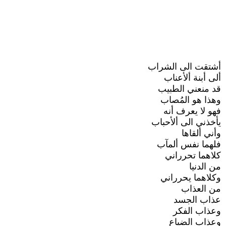
أشتقت الى الشراب
ألى أبنة ألأعناب
قد منعني الطبيب
وهذا هو المُصاب
فهو لا يعرف أنه
يأخذني الى ألأحباب
وأني ألقاها
فلهما نفس ألمآب
كلاهما تحرراني
من الدنيا
وكلاهما يحرراني
من العذاب
عذاب الجسد
وعذاب الفكر
وعذاب الضياع