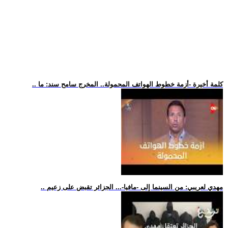
.. كلمة أخيرة -أزمة خطوط الهواتف المحمولة.. المخرج سامح سند: ما
.. مهدي لعريبي: من السينما إلى -مافيا-... الجزائر تقبض على زعيم