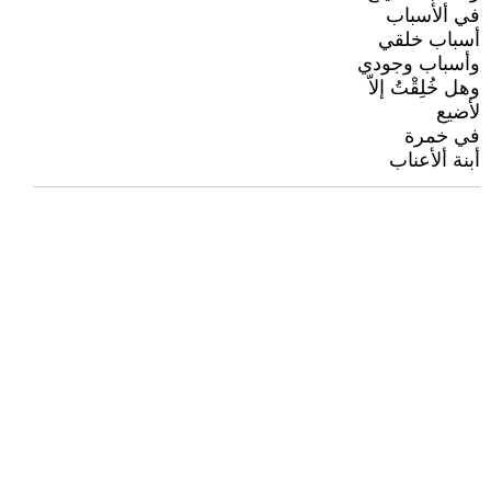
في ألأسباب
أسباب خلقي
وأسباب وجودي
وهل خُلِقْتُ إلاّ
لأضيع
في خمرة
أبنة ألأعناب