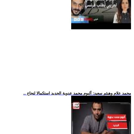
.. محمد علام وهيثم سعيد: ألبوم محمد عدوية الجديد استكمالا لنجاح