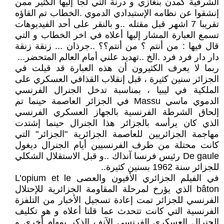
الشرقية كمدن بنغازي و درنة التي لجأ إليها الكثير ممن
إنشقوا عن نظامه الإستبدادي الدموي .الخطاب تم القاؤه
تقريبا 7 اشهر قبل مقتله ..و بالنقر على أحد الفيديوهات
تسمع العبارة المشار إليها أعلاه في اخر الخطاب و التي
قال فيها : من أنتم ؟ من أنتم؟؟ ..جرذان ... زنقة زنقة
دار دار فرد فرد .الخ ..تهديد علني أمام العالم المتحضر...
ربما لا يعرف الكثيرون أن هذه العبارة قد قيلت في
الجزائر سنين كثيرة ، قبل إنقلاب القذافي العسكري على
الملكية في ليبيا ، بمناسبة تدخل الجنرال الفرنسي
الدموي ماسي Massu في الجزائر العاصمة حينما تم
إلحاق الشرطة الفرنسية بالجهاز العسكري الفرنسي
الذي كان يرأسه بالجزائر هذا الجنرال حينما إشتدت
مهاجمة الجزائريين للعاصمة الجزائرية "الجزائر" التي
كانت محتلة من طرف الفرنسيين أيام الجنرال ديغول
De gaule رئيس فرنسا آنذاك ..و قبل الاستقلال الشكلي
للجزائر سنة 1962 بسنين كثيرة..
في الفيلم الجزائري الأفيون والعصى L’opium et le
bâton الذي يؤرخ لمرحلة المقاومة الجزائرية للإحتلال
الفرنسي للجزائر تمت إعادة تسجيل الأخبار من التلفزة
الفرنسية التي كانت تتحدث عما قلنا أعلاه و هو تكليف
الجنرال العسكري الفرنسي الآنف الذكر بمهام أخرى و