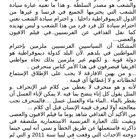
والشعب هو مصدر السلطة .و هذا ما تعنيه عبارة سيادة
الشعب التي يحترمها الجميع في فرنسا و غيرها من
الدول الديموقراطية داخليا . و احترام سيادة الشعب تعني
احترام سيادة كل فرد فرد من هذا الشعب و ليس تهديده
كما نقل القذافي عن الفرنسيين..في فيلم الافيون
والعصى...
المشكلة أن السياسيين الفرنسيين ملزمين بإحترام
المواطنين في بلدهم .لأن البلد كدولة ديموقراطية هو
دولة قوية .و لكنهم غير ملزمين بذلك تجاه مواطني
افريقيا فيصرفون في هذا الأمر كناس منحرفين ..
...و من يهين الافارقة لا يجب على الإطلاق الإستماع
لخطاباته و لا إعطائها أي قيمة .
لأنه و هو منحرف لا يعطي من كلام غير الإنحراف .و
المثل يقول كل إناء ينضح بما فيه .لا يمكن لإناء العسل أن
يقطر بالماء ..الماء ماء والعسل عسل ....فالمنحرف تجب
معالجته أولا ليعرف قيمة الإنسان قبل أي كلام ...
من الأكيد أن القذافي شاهد يوما ما فيلم الافيون والعصى
وبقيت تلك العبارة الفرنسية الاستعمارية ملتصقة في
ذاكرته فاستعملها عن طريق الخطأ و نسي أنه ليبي حينما
دوخته الاحداث التي وقعت في ليبيا سنة 2011 و التي لم