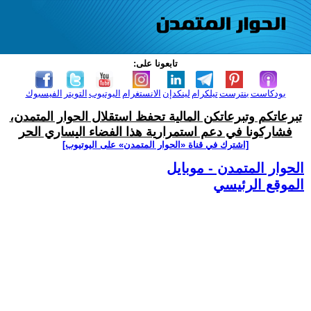
تابعونا على:
بودكاست
بنترست
تيلكرام
لينكدإن
الانستغرام
اليوتيوب
التويتر
الفيسبوك
تبرعاتكم وتبرعاتكن المالية تحفظ استقلال الحوار المتمدن،
فشاركونا في دعم استمرارية هذا الفضاء اليساري الحر
[اشترك في قناة ‫«الحوار المتمدن» على اليوتيوب]
الحوار المتمدن - موبايل
الموقع الرئيسي