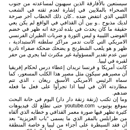
سيستعين بالأفارقة الذين سيهبون لمساعدته من جنوب
الصحراء بالملايين في إشارة لعدم ثقته في الشعب
الليبي الذي انتفض ضده ..كان ذلك الخطاب آخر صرخة
لديك مذبوح ..و بين أن القذافي في الواقع لم يكن يعي
حقيقة ما كان يحدث في بلده لدرجة انه ظهر في خضم
الفوضى الليبية و ليس الثورة و ضربات الطيران الفرنسي
الامريكي التي كانت تدمر مراكز سلطته الاستبدادية ،
ظهر و هو يلعب الشطرنج و يضحك ضحكة صفراء نادرة
تبين عدم تقدير المسؤولية غير مكترث لما يجري من حفر
لقبره في ليبيا.
كانت أمريكا و فرنسا تريدان إعطاء درس لحكام إفريقيا
أن مصيرهم سيكون مثل مصير هذا الكلب المسعور، كما
سماه الرئيس الأمريكي الأسبق ريغان ، الذي تتم
مطاردته الآن في ليبيا اذا تجرأوا على فعل ما فعله
ضدهم.
وما إن تكتب (زنقة زنقة دار دار) اليوم في خانة البحث
بموقع يوتيوب youtube.com حتى تطلع لك فيديوهات
كثيرة تظهر فيها صورة معمر القذافي و خطابه الذي ألقاه
من طرابلس بالمقر الذي ما يسمى "باب العزيزية" بعد
أن فقد السيطرة على أجزاء من ليبيا و خاصة المنطقة