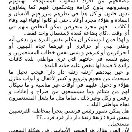
مصالحهم من افراد الشعوب المستهدفة ..يهينونهم
ويعتبرونهم بدون كرامة ويتحكمون فيهم كما يشاؤون
بدون قانون..و كل هذا في نظرهم مبرر.فهم الانسان و
السادة و هؤلاء مجرد أوغاد ..حتى لو كانوا أوفياء لهم وفاء
الكلاب .. فهم مجرد منحرفين يمكن التخلص منهم في
أي وقت ..كأي بضاعة مُعدة لإستعمال واحد فقط..
و لهذا فمن المستنكر أن يتكلم بنفس النبرة من يدعي أنه
وطني ليبي أو جزائري أو غيرهما تجاه الليبيين أو
الجزائريين أو غيرهم و يتبنى نفس خطاب المستعمرين و
يضع نفسه في خانتهم التي ترى مواطني بلده كائنات
زائدة لا قيمة لها تنغص عليه حياته البليدة .
و حين يهددهم "زنقة زنقة دار دار" فيجب تخيل ما
سيحدث من هجوم وترويع و كسر لأقفال و أبواب منازل
هؤلاء و دخول عليهم في أوقات غير مناسبة و ما سيكال
لهم من شتائم وما سيسمعون من صراخ و إهانات و
رفس و ركل وغير ذلك ..تماما مثل ما يفعل المستعمرون
تجاه مواطني البلد ..
هل يمكن تصور رئيس فرنسي يتجرأ بمخاطبة الفرنسيين
بنفس نبرة : زنقة زنقة دار دار فرد فرد...؟؟
مستحيل..
لأن الفرد هناك هو العنصر الأساسي في هيكلة الشعب.