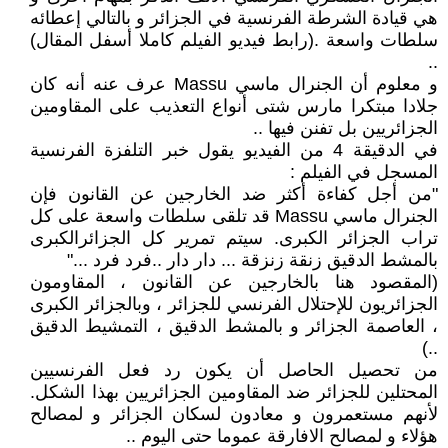
هي قيادة الشرطة الفرنسية في الجزائر و بالتالي إعطائه
سلطات واسعة .(رابط فيديو الفيلم كاملا أسفل المقال)
..
و معلوم أن الجنرال ماسي Massu عرف عنه أنه كان
جلادا مبتكرا مارس شتى أنواع التعذيب على المقاومين
الجزائريين بل تفنن فيها ..
في الدقيقة 4 من الفيديو يقول خبر التلفزة الفرنسية
المسجل في الفيلم :
"من أجل كفاءة أكثر ضد الخارجين عن القانون فإن
الجنرال ماسي Massu قد تلقى سلطات واسعة على كل
تراب الجزائر الكبرى. سيتم تمرير كل الجزائرالكبرى
بالمشط الدقيق زنقة زنزقة ... دار دار ..فرد فرد ..."
(المقصود هنا بالخارجين عن القانون ، المقاومون
الجزائريون للإحتلال الفرنسي للجزائر ، وبالجزائر الكبرى
، العاصمة الجزائر و بالمشط الدقيق ، التمشيط الدقيق
..)
من تحصيل الحاصل أن يكون رد فعل الفرنسيين
المحتلين للجزائر ضد المقاومين الجزائريين بهذا الشكل.
لأنهم مستعمرون و معادون لسكان الجزائر و لمصالح
هؤلاء و لمصالح الافارقة عموما حتى اليوم ..