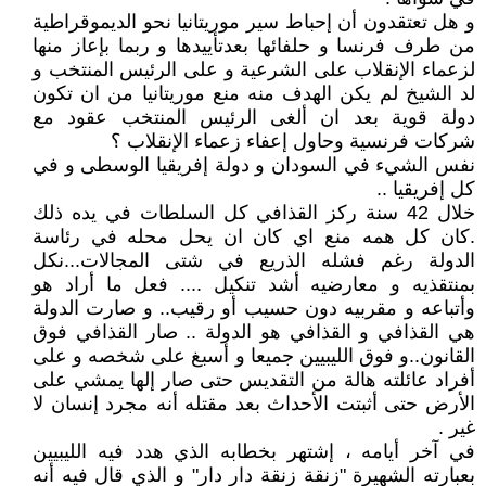
و هل تعتقدون أن إحباط سير موريتانيا نحو الديموقراطية
من طرف فرنسا و حلفائها بعدتأييدها و ربما بإعاز منها
لزعماء الإنقلاب على الشرعية و على الرئيس المنتخب و
لد الشيخ لم يكن الهدف منه منع موريتانيا من ان تكون
دولة قوية بعد ان ألغى الرئيس المنتخب عقود مع
شركات فرنسية وحاول إعفاء زعماء الإنقلاب ؟
نفس الشيء في السودان و دولة إفريقيا الوسطى و في
كل إفريقيا ..
خلال 42 سنة ركز القذافي كل السلطات في يده ذلك
.كان كل همه منع اي كان ان يحل محله في رئاسة
الدولة رغم فشله الذريع في شتى المجالات...نكل
بمنتقذيه و معارضيه أشد تنكيل .... فعل ما أراد هو
وأتباعه و مقربيه دون حسيب أو رقيب.. و صارت الدولة
هي القذافي و القذافي هو الدولة .. صار القذافي فوق
القانون..و فوق الليبيين جميعا و أسبغ على شخصه و على
أفراد عائلته هالة من التقديس حتى صار إلها يمشي على
الأرض حتى أثبتت الأحداث بعد مقتله أنه مجرد إنسان لا
غير .
في آخر أيامه ، إشتهر بخطابه الذي هدد فيه الليبيين
بعبارته الشهيرة "زنقة زنقة دار دار" و الذي قال فيه أنه