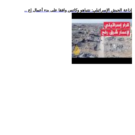
.. إذاعة الجيش الإسرائيلي: نتنياهو وكاتس وافقا على بدء أعمال إع