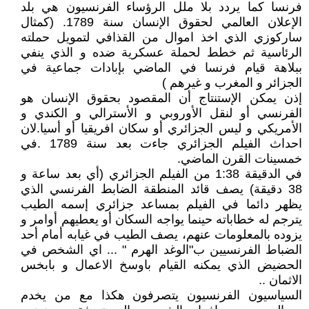
فرنسا كما يردد بلا ملل الرؤساء الفرنسيون هي بلد
الإعلان العالمي لحقوق الإنسان سنة 1789. (كمثال
ساركوزي الذي اخذ اموال من القذافي لتمويل حملته
الرئاسية ثم خطط لحملة عسكرية ضده و الذي ينفي
ببلاهة قيام فرنسا في الماضي بإبادات جماعية في
الجزائر و المغرب و غيرهم )
إذن يمكن الإستنتاج أن المقصود بحقوق الإنسان هو
الفرنسي أو لنقل الأوروبي و الأسترالي و الكندي و
الأمريكي و ليس الجزائري أو سكان افريقيا أو أسيا.لان
احداث الفيلم الجزائري جاءت بعد سنة 1789 .في
خمسينات القرن الماضي.
في الدقيقة 1:38 من الفيلم الجزائري (أي بعد ساعة و
38 دقيقة) يصف قائد المنطقة الضابط الفرنسي الذي
يظهر دائما في الفيلم بمساعد جزائري إسمه الطيب
يترجم له خطاباته حينما يواجه السكان أو يعطيهم أوامر و
يزوده بالمعلومات عنهم، يصف الطيب في غيابه أمام أحد
الضباط الفرنسيين ب"الوغد الهرم " ... اي الشخص في
الحضيض الذي يمكنه القيام باوسخ الاعمال و بابخس
الاثمان ..
السياسيون الفرنسيون يتصرفون هكذا مع من يخدم