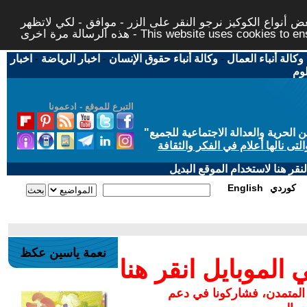
 أنواع الكوكيز نرجو النقر على الزر - موافق - لكي لاتظهر
This website uses cookies to ensure you ge
وكالة أنباء العمال
-
وكالة أنباء حقوق الإنسان
-
اخبار الرياضة
-
اخبار
لوم
التبرع للموقع - ادعمونا
حرية والعدالة الاجتماعية للجميع
"
تى نالها أعلام في الفكر والثقافة
قر هنا لاستخدام الموقع البديل
كوردي
English
نعمة ياسين عكظ
لموبايل انقر هنا
 المتمدن، فشاركونا في دعم