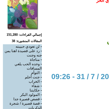
ي الحر
إجمالي القراءات: 151,280
المقالات المنشورة: 38
-
لن تعودي حبيبته
-
رد على قصيدة اهنا يمن
جنه وجنت
-
مناجاة
-
وحده الحب يلغي
المسافات
-
التوأم
-
جنت أحلم
-
الخراب
-
شفاء
-
حكايتنا
-
المولود البكر
-
قصص قصيرة جدا
-
قصة قصيرة / شجرة
الذكريات