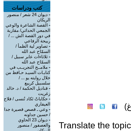
كتب ودراسات
-
ديوان 24 شعر / منصور
الريكان
-
القصة الشاعرة والوعي
الجمعي الحداثي/ مقاربة
في دور القصة الش ... /
ربيحة الرفاعي
-
تصاوير لية الظمأ /
السمّاح عبد الله
-
ثلاثاءات عابر سبيل /
السمّاح عبد الله
-
ملامــح التجريــب في
كتابـات السيـد حـافظ من
خلال روايته يو ... /
سلسبيل كريبع
-
قناديل الحكمة / د. خالد
زغريت
-
حكاياتْ تَكاد تُنسى / فلاح
العيفاري
)
-
وعي ـ قصص قصيرة جدا
/ حسين جداونه
-
ديوان 23 الحاوي
Translate the topic
والعصفور / منصور
الريكان