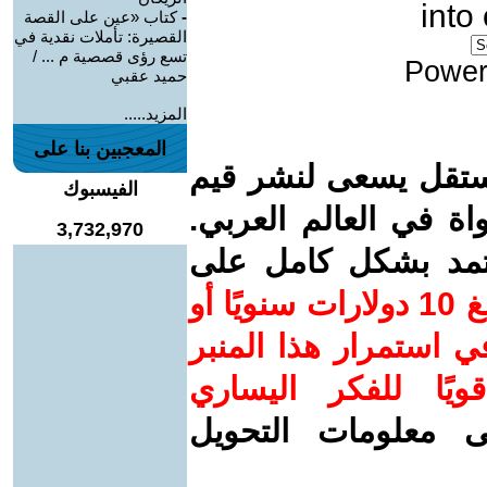
into
-
كتاب «عين على القصة
القصيرة: تأملات نقدية في
تسع رؤى قصصية م ... /
Power
حميد عقبي
المزيد.....
المعجبين بنا على
ستقل يسعى لنشر قيم
الفيسبوك
واة في العالم العربي.
3,732,970
عتمد بشكل كامل على
ساهم/ي معنا! بدعمكم بمبلغ 10 دولارات سنويًا أو
 استمرار هذا المنبر
ويًا للفكر اليساري
ى معلومات التحويل