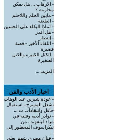
-
الارهاب ... هل يمكن
محاربته ؟
-
مابين الحلم واللاحلم
-
الطعنة
-
لماذا البكاء على الحسين
-
هل أقدر
-
إنتظار
-
اللقاء ألأخير - قصة
قصيرة
-
الكتل الكبيرة والكتل
الصغيرة
المزيد.....
اخبار الأدب والفن
-
عودة شيرين عبد الوهاب
تشعل المسرح.. استقبال
حافل وانتقادات ت ...
-
نوادر أدبية وفنية في
مزاد ليتفوند.. من
نيكراسوف المحظور إلى
...
-
فنان مصري شهير يعلن