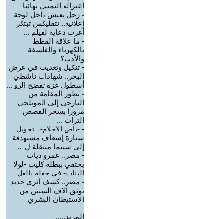
اعتزاله التمثيل نهائيا
-
رجل يعيش داخل لوحة
إعلانية.. نتفليكس تبتكر
أغرب دعاية لفيلم ...
-
ما علاقة القطط
بالكهرباء والفلسفة
والأدب؟
-
تنكيل وتعذيب في عرض
البحر.. شهادات ناشطي
أسطول غزة تفضح الرو ...
-
تطور المقامة من
اليازجي إلى المويلحي
مرورا بسحر القصص
التراث ...
-
-باص الأحلام-.. تحويل
سيارة إسعاف مستهدفة
إلى سينما متنقلة ل ...
-
مصر.. عمرو دياب
يحتفي ببطلة كليب -لولا
البنات- في حفله بالعل ...
-
مصر.. كشف أثري جديد
يوثق آلاف السنين من
الاستيطان البشري
المزيد.....