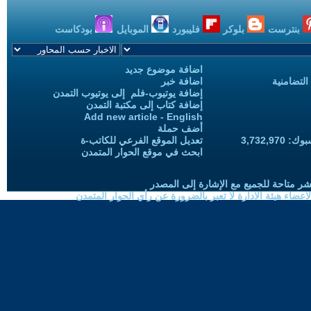
بنترست
بلوكر
فليبورد
الموبايل
بودكاست
اضافة موضوع جديد
التضامنية
اضافة خبر
إضافة يوتيوب-فلم إلى يوتيوب التمدن
إضافة كتاب إلى مكتبة التمدن
Add new article - English
أضف حملة
3,732,97
تعديل الموقع الفرعي للكاتب-ة
ابحث في موقع الحوار المتمدن
شر متاحة للجميع مع الإشارة إلى المصدر
ضاء هيئة الادارة لا تعبر بالضرورة عن رأي الحوار المتمدن