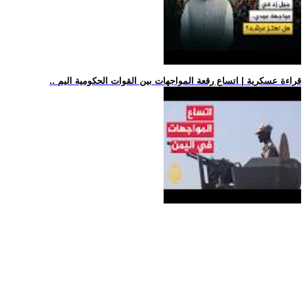
.. قراءة عسكرية | اتساع رقعة المواجهات بين القوات الحكومية اليم