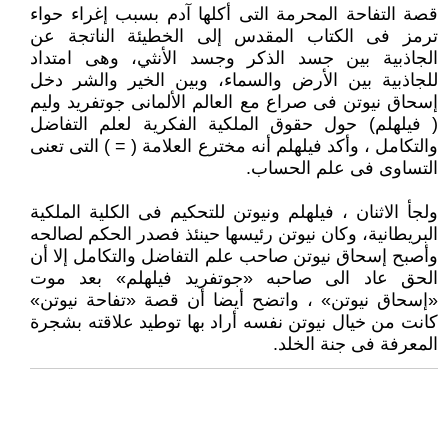
قصة التفاحة المحرمة التى أكلها آدم بسبب إغراء حواء
ترمز فى الكتاب المقدس إلى الخطيئة الناتجة عن
الجاذبية بين جسد الذكر وجسد الأنثي، وهى امتداد
للجاذبية بين الأرض والسماء، وبين الخير والشر دخل
إسحاق نيوتن فى صراع مع العالم الألمانى جوتفريد وليم
( فيلهلم) حول حقوق الملكية الفكرية لعلم التفاضل
والتكامل ، وأكد فيلهلم أنه مخترع العلامة ( = ) التى تعنى
التساوى فى علم الحساب.
ولجأ الاثنان ، فيلهلم ونيوتن للتحكيم فى الكلية الملكية
البريطانية، وكان نيوتن رئيسها حينئذ فصدر الحكم لصالحه
وأصبح إسحاق نيوتن صاحب علم التفاضل والتكامل إلا أن
الحق عاد الى صاحبه «جوتفريد فيلهلم» بعد موت
«إسحاق نيوتن» ، واتضح أيضا أن قصة «تفاحة نيوتن»
كانت من خيال نيوتن نفسه أراد بها توطيد علاقته بشجرة
المعرفة فى جنة الخلد.