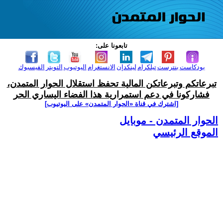
تابعونا على:
بودكاست
بنترست
تيلكرام
لينكدإن
الانستغرام
اليوتيوب
التويتر
الفيسبوك
تبرعاتكم وتبرعاتكن المالية تحفظ استقلال الحوار المتمدن،
فشاركونا في دعم استمرارية هذا الفضاء اليساري الحر
[اشترك في قناة ‫«الحوار المتمدن» على اليوتيوب]
الحوار المتمدن - موبايل
الموقع الرئيسي