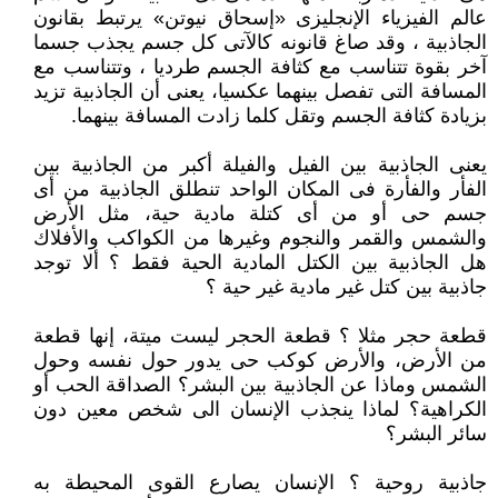
عالم الفيزياء الإنجليزى «إسحاق نيوتن» يرتبط بقانون
الجاذبية ، وقد صاغ قانونه كالآتى كل جسم يجذب جسما
آخر بقوة تتناسب مع كثافة الجسم طرديا ، وتتناسب مع
المسافة التى تفصل بينهما عكسيا، يعنى أن الجاذبية تزيد
بزيادة كثافة الجسم وتقل كلما زادت المسافة بينهما.
يعنى الجاذبية بين الفيل والفيلة أكبر من الجاذبية بين
الفأر والفأرة فى المكان الواحد تنطلق الجاذبية من أى
جسم حى أو من أى كتلة مادية حية، مثل الأرض
والشمس والقمر والنجوم وغيرها من الكواكب والأفلاك
هل الجاذبية بين الكتل المادية الحية فقط ؟ ألا توجد
جاذبية بين كتل غير مادية غير حية ؟
قطعة حجر مثلا ؟ قطعة الحجر ليست ميتة، إنها قطعة
من الأرض، والأرض كوكب حى يدور حول نفسه وحول
الشمس وماذا عن الجاذبية بين البشر؟ الصداقة الحب أو
الكراهية؟ لماذا ينجذب الإنسان الى شخص معين دون
سائر البشر؟
جاذبية روحية ؟ الإنسان يصارع القوى المحيطة به