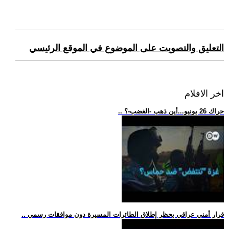
التعليق والتصويت على الموضوع في الموقع الرئيسي
اخر الافلام
.. حراك 26 يونيو...أين ذهب -الغضب-؟
.. قرار أمني عراقي يحظر إطلاق الطائرات المسيرة دون موافقات رسمي