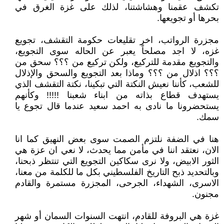
تكشف عقمنا وهشاشتنا، لذلك على غزة الغرق في
بحرها أو تجويعها.
مجزرة الرواتب، اخر تقليعات حكومة التقشف، تجويع
غزه، لا اجد مصلحاً يعبر عن الحاله سوى التجويع،
والتجويع مقدمة للتركيع، ولكن تركيع من ؟؟؟ سحق من
؟؟؟ اذلال من ؟؟؟ وماذا بعد التجويع والسحق والإذلال
للشعب، كأننا نعيش النكتة التي تبكينا، نكتة التقشف الذي
يستهدف قطاع بذاته من ابناء شعبنا !!!!! وكأنهم
يستحضرونا ما نادى به احمد سعيد عندما قال تجوع يا
سمك.
هنا في الضفة نلتزم الصمت سوى بعض النهيق كما انا
الان، نعتقد اننا في مأمن مما يحدث، لا نعي ان عزة هي
الثور الابيض، ولا نرى سكاكين التجويع التي تنتظر ذبحنا،
وبالتحديد ذبح التاريخ الفلسطيني بكل ما للكلمة من معنا،
الاسرى، الشهداء، الجرحى، المجزرة مستمرة والقادم
مجنون.
غزة هي البروفة للقادم، انتهت السنوات السمان أو شهر