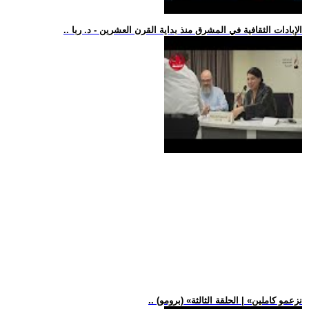
.. الإبادات الثقافية في المشرق منذ بداية القرن العشرين - د. ربا
.. (برومو) «نزعمو كاملين» | الحلقة الثالثة