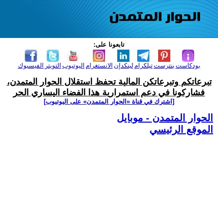
تابعونا على:
بودكاست
بنترست
تيلكرام
لينكدإن
الانستغرام
اليوتيوب
التويتر
الفيسبوك
تبرعاتكم وتبرعاتكن المالية تحفظ استقلال الحوار المتمدن،
فشاركونا في دعم استمرارية هذا الفضاء اليساري الحر
[اشترك في قناة ‫«الحوار المتمدن» على اليوتيوب]
الحوار المتمدن - موبايل
الموقع الرئيسي