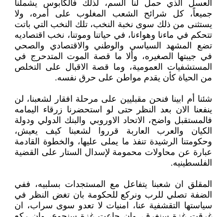
العسل الذي حمل لنا السم، لذلك فالكابوس يشملنا
جميعاً، كل شرائح الشعب المغلوب على أمره، ولا
يستثنى من ذلك سوى نخبة النخب، تلك النخب التي باتت
تتحكم في ماءنا وهواءنا، في حياتنا وموتنا، نخب اقتصاديه
تضع المشهد السياسي والوطني والاقتصادي والصحي
في جيبتها الصغيره، وألا ما قصة الموت المتدحرج في
المستشفيات العمومية، وما قصة الاقبال على التخلص
من الحياة كأن يقدم مواطن على حرق نفسه.
شئنا أم ابينا فنحن مقبليين على مرحلة افقار لشعبنا، لن
ينفعنا الان بعد النظر حتى لو استحضرنا زرقاء اليمامه
فالمستقبل واضح، الاتحاد الاوروبي والبنك الدولي ودولة
الكيان والعرب العاربة قرروا لشعبنا كيف يعيش،
وحكومتنا الرشيدة تنفذ ما يملى عليها، والخطوة القادمة
عبارة عن محاولات محمومة لإسدال الستار على القضية
الفلسطينيه.
المقلق ان شعبنا يتفاعل مع المستجدات بسلبيه، ففي
الضفة تصلي للرب ونركع للحكومة بان تغض النظر في
سياستها التقشفية عنا، امنيات لا تعدو سوى سراب، ان
غرقت غزة سنغرق، وان جاعت غزة سنجوع، وان ركع