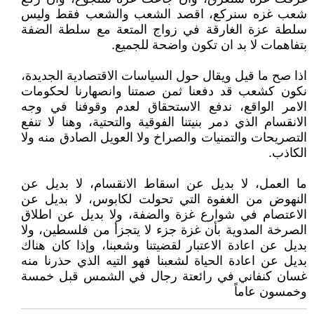
شعب غزه سنركع، اقصد الشعب والشعب فقط وليس
سلطة عزة الغارقة في زواج المتعة مع سلطة الضفة
بتفاهمات لا بد ان تكون واضحة للجميع.
اذا صح ما قيل ويقال حول السياسات الاقتصادية الجديدة،
نكون كشعب قد دفعنا ثمن صمتنا وانصهارنا لحكومات
الامر الواقع، ندفع الاستحقاق لعدم وقوفنا في وجه
الانقسام الذي دمر بنيتنا الفوقية والتحتية، وهنا لا تنفع
التصريحات والتمنيات والصراخ ولا العويل الصادق منه ولا
الكاذب.
ما العمل، لا بديل عن اسقاط الانقسام، لا بديل عن
النهوض من الغفوة التي تحولت لكابوس، لا بديل عن
الاعتصام في شوارع غزة والضفة، ولا بديل عن اطلاق
الصرخة المدوية بأن غزة جزء لا يتجزأ من فلسطين، ولا
بديل عن اعادة الاعتبار لقضيتنا وشعبنا، وإذا كان هناك
بديل عن اعادة الحياة لشعبنا فهو التيه الذي حذرنا منه
غسان كنفاني في رائعتة رجال في الشمس قبل خمسة
وخمسون عاماً