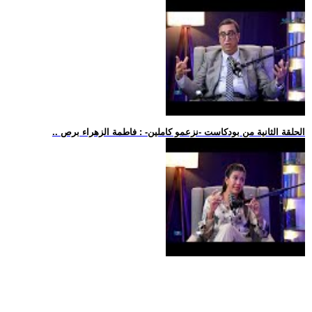
.. الحلقة الثانية من بودكاست -نزعمو كاملين- : فاطمة الزهراء برص