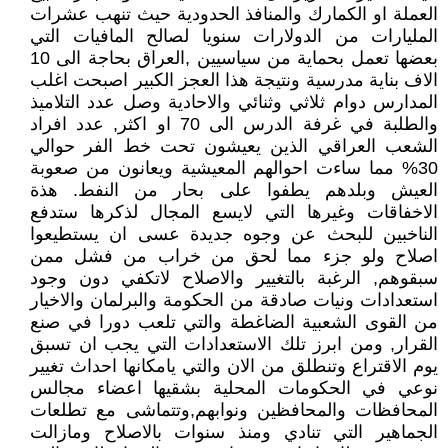
العملة او الكمارك والمنافذ الحدودية حيث تنهب عشرات
المليارات من الدولارات سنويا لصالح المافيات التي
بعضها تعمل بحماية من سياسيين ,العراق بحاجة الى 10
الاف بناية مدرسية ونتيجة هذا العجز الكبير اصبحت اغلب
المدارس دوام ثلاثي وثنائي والاحادية وصل عدد التلاميذ
والطلبة في غرفة الدرس الى 70 او اكثر, عدد افراد
الشعب العراقي الذين يعيشون تحت خط الفر حوالي
30% مما ساءت احوالهم المعيشية ويعانون من صعوبة
العيش وبلدهم يطفوا على بحار من النفط. هذة
الاخفاقات وغيرها التي لايسع المجال لذكرها ستدفع
الناخبين للبحث عن وجوه جديدة عسى ان يستطيعوا
اصلاح ولو جزء مما لحق من خراب من فشل ممن
سبقوهم, الرغبة بالتغيير والاصلاح لاتكفي دون وجود
استعدادات ونيات صادقة من الحكومة والبرلمان والاخيار
من القوى الشعبية الضاغطة والتي تلعب دورا في صنع
القرار, ومن ابرز تلك الاستعدادات التي يجب ان تسبق
يوم الاقتراع وتنطلق من الان والتي يامكانها احداث تغيير
نوعي في الحكومات المحلية بشقيها اعضاء مجالس
المحافظات والمحافظين ونوابهم,وتتماشى مع تطلعات
الجماهير التي تنادي ومنذ سنوات بالاصلاح ومازالت