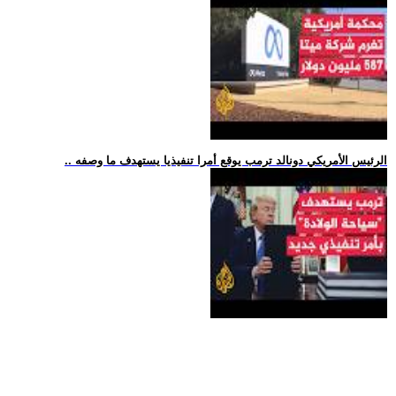
.. الرئيس الأمريكي دونالد ترمب يوقع أمرا تنفيذيا يستهدف ما وصفه