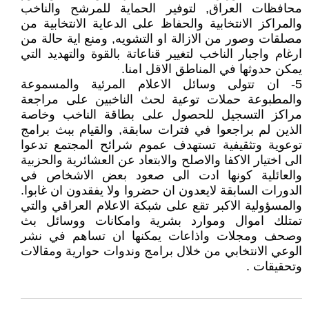
محافظات العراق, لتوفير الحماية للمرشح والناخب
والمراكز الانتخابية والحفاظ على الدعاية الانتخابية من
مصلقات وصور من الازالة او التشويه, ومنع اية حالة من
ارغام واجبار الناخب لتغيير قناعاتة بالقوة والتهديد التي
يمكن حدوثها في المناطق الاقل امنا.
5- ان تتولى وسائل الاعلام المرئية والمسموعة
والمطبوعة حملات توعية لحث الناخبين على مراجعة
مراكز التسجيل للحصول على بطاقة الناخب وخاصة
الذين لم براجعوا في فترات سابقة, والقيام ببث برامج
توعوية وتثقيفية تستهدف عموم شرائح المجتمع تدعوا
الى اختيار الاكفا والاصلح والابتعاد عن العشائرية والحزبية
والعائلية كونها ادت الى صعود بعض الاشخاص في
الدورات السابقة لايعدون ان حضروا ولا يفقدون ان غابوا.
والمسؤولية الاكبر تقع على شبكة الاعلام العراقي والتي
تمتلك اموال وموارد بشرية وامكانات ووسائل بث
وصحف ومجلات واذاعات يمكنها ان تساهم في نشر
الوعي الانتخابي من خلال برامج وندوات حوارية ومقالات
وتحقيقات .