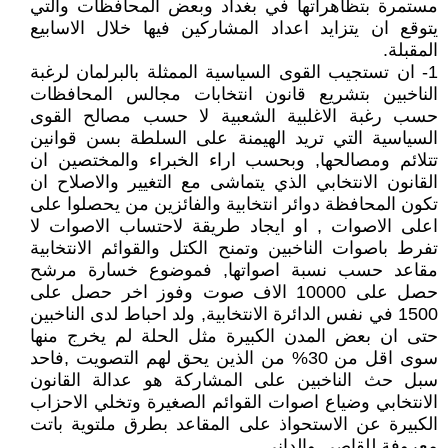
مستمرة بتظاهراتها في بغداد وبعض المحافظات والتي
يتوقع ان يتزايد اعداد المشاركين فيها خلال الاسابيع
المقبلة.
1- ان تستجيب القوى السياسية الممثلة بالبرلمان لرغبة
الناخبين بتشريع قانون انتخابات مجالس المحافظات
حسب رغبة الاغلبية الشعبية لا حسب مصالح القوى
السياسية التي تريد الهيمنة على السلطة بسن قوانين
تتلائم ومصالحها, وبحسب اراء الخبراء والمختصين ان
القانون الانتخابي الذي يتماشى مع التغيير والاصلاح ان
تكون المحافظة دوائر انتخابية والفائزين من يحصلوا على
اعلى الاصوات , او ايجاد طريقة لاحتساب الاصوات لا
تفرط باصوات الناخبين وتمنح الكتل والقوائم الانتخابية
مقاعد حسب نسبة اصواتها, فموضوع خسارة مرشح
حصل على 10000 الاف صوت وفوز اخر حصل على
1500 في نفس الدائرة الانتخابية, ولد احباط لدى الناخبين
حتى ان بعض المدن الكبيرة مثل الحلة لم يخرج منها
سوى اقل من 30% من الذين يحق لهم التصويت ,فاحد
سبل حث الناخبين على المشاركة هو عدالة القانون
الانتخابي وضياع اصوات القوائم الصغيرة وتخلي الاحزاب
الكبيرة عن الاستحواذ على المقاعد بطرق ملتوية باتت
معروفة للقاصي والداني,