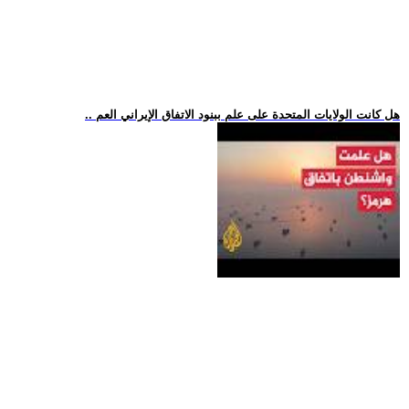
.. هل كانت الولايات المتحدة على علم ببنود الاتفاق الإيراني العم