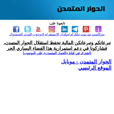
تابعونا على:
بودكاست
بنترست
تيلكرام
لينكدإن
الانستغرام
اليوتيوب
التويتر
الفيسبوك
تبرعاتكم وتبرعاتكن المالية تحفظ استقلال الحوار المتمدن،
فشاركونا في دعم استمرارية هذا الفضاء اليساري الحر
[اشترك في قناة ‫«الحوار المتمدن» على اليوتيوب]
الحوار المتمدن - موبايل
الموقع الرئيسي