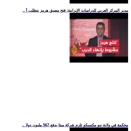
.. مدير المركز العربي للدراسات الإيرانية: فتح مضيق هرمز يتطلب أ
.. محكمة في ولاية نيو مكسيكو تلزم شركة ميتا بدفع 567 مليون دولا