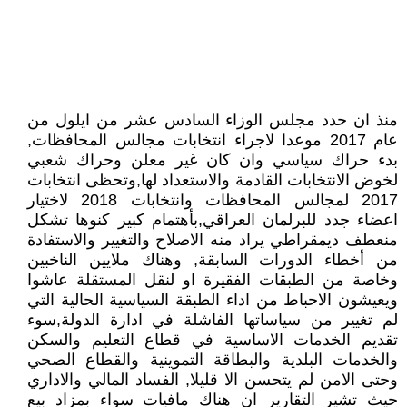
منذ ان حدد مجلس الوزاء السادس عشر من ايلول من
عام 2017 موعدا لاجراء انتخابات مجالس المحافظات,
بدء حراك سياسي وان كان غير معلن وحراك شعبي
لخوض الانتخابات القادمة والاستعداد لها,وتحظى انتخابات
2017 لمجالس المحافظات وانتخابات 2018 لاختيار
اعضاء جدد للبرلمان العراقي,بأهتمام كبير كنوها تشكل
منعطف ديمقراطي يراد منه الاصلاح والتغيير والاستفادة
من أخطاء الدورات السابقة, وهناك ملايين الناخبين
وخاصة من الطبقات الفقيرة او لنقل المستقلة عاشوا
ويعيشون الاحباط من اداء الطبقة السياسية الحالية التي
لم تغيير من سياساتها الفاشلة في ادارة الدولة,سوء
تقديم الخدمات الاساسية في قطاع التعليم والسكن
والخدمات البلدية والبطاقة التموينية والقطاع الصحي
وحتى الامن لم يتحسن الا قليلا, الفساد المالي والاداري
حيث تشير التقارير ان هناك مافيات سواء بمزاد بيع