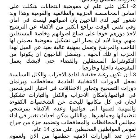
2- الكل على علم ان مفوضية النتخابات شكلت على
اساس المحاصصة الحزبية والطائفية والقومية وهذا ولد
شعور كبير لدى الناخبين بان اصواتهم ليست في امان
وفي نفس الوقت تراجع الكثير من الاكفاء عن الترشيح
لاخذ دورهم خوفا على ضياع اصواتهم وخاصة المستقلين
منهم, وهنا لابد ان يصار الى تشكيل مفوضية يطمئن لها
الناخب والمرشح وتعمل بمهنية عالية بعيد عن الميل لهذا
الحزب او تلك الجهة , ويفضل الناخبون ان يكونوا من
التكونقراط المستقلين والقضاء حتى لايشك بعمل
المفوضية داخليا وخارجيا .
3-أ ن تكون رغبة حقيقية لقادة الاحزاب والكتل السياسية
بجعل الدورات الانتخابية القادمة محافظات وبرلمان
دورات التصحيح وتجاوز الاخفاقات في اختيار المرشحين
في قوائمها,بامكان الاحزاب والكتل والتيارات تشكيل
لجان في كل مكاتبها للبحث عن الشخصيات الكفوءة
والمهنية لضمها الى قوائمها وعدم الاكتفاء بمرشحي
تنظيماتها وجماهيرها , وبالتالي يمكن احداث تغيير في اداء
مجالس المحافظات والمحافظات وتضميد جزء من جراح
نفوس المواطنين المحبطين على مدى 14 عام.
4-ان تعد الوزارات الامنية خططها من الان ولعموم