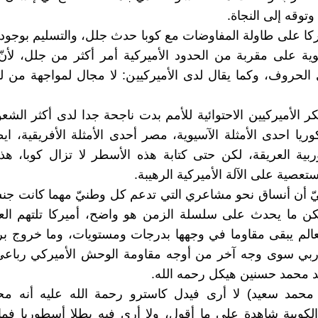
توقه إلى النجاة.
ا على طاولة المفاوضات مع كوبا حدث جلل، والتسليم بوجود 
ُوية على مقربة من الحدود الأميركية أمر أكثر من جلل، لأنّ ا
الحروف، وكما يقال لدى الأميركيين: لا مجال لمواجهة من ل
 الأميركيين الاحتوائية للأمم بدت ناجحة جدا لدى أكثر الش
ريا احدى الأمثلة الآسيوية، مصر أحدى الأمثلة الأفريقية، ايط
أوربية العريقة، لكن حتى كتابة هذه الأسطر لا تزال كوبا، هذ
عصية على الآلة الأميركية الرهيبة.
ّ أن أنساق نحو مشاعري التي تدعم كل وطنيّ مهما كانت جنس
كن ما يحدث على سلسلة الزمن هو واضح، أميركا تلتهم الع
الم يبقى مقاوما في وجهها بدرجات ومستويات، وما خروج بر
لأوربي سوى وجه آخر من أوجه مقاومة الوحش الأميركي رباع
د محمد حسنين هيكل رحمه الله.
 محمد سعيد) لا أرى فيدل كاسترو رحمة الله عليه أنه محب
لكوبية شاهدة على ما أقول، ولا أرى فيه بطلا أسطوريا فم