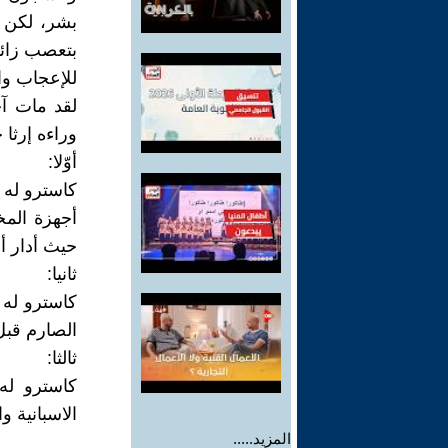
بشر، لكن ح
بتعصب زائد
للإعجاب وال
لقد مات آخ
وراءه إرثا 
أوّلا:
كاسترو له 
أجهزة المخ
حيث أدار أ
ثانيا:
كاسترو له 
الصارم قبل
ثالثا:
كاسترو له
الاسبانية و
المزيد.....