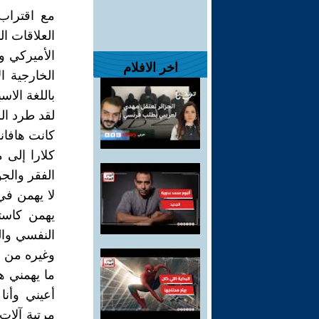
مع اقتراب 
العلاقات ال
الأميركي وا
اخر الافلام
الخارجية ا
باللغة الاسب
لقد طرد الش
كانت هافانا
كلارا إلى 
الفقر والجو
لا يهمن في 
يهمن كاست
النفسي والم
وغيره من ا
ما يهمني هو
أعيني وأنا
مرتبة آلات