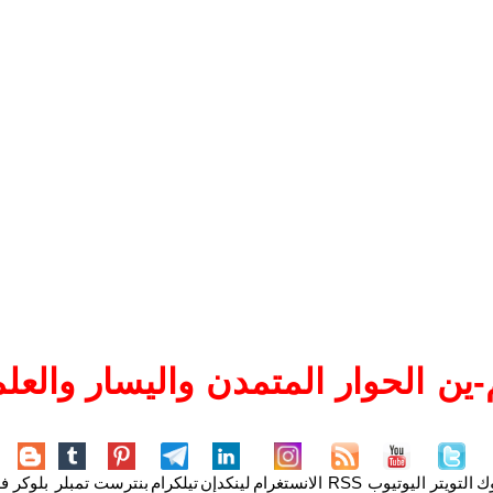
ين الحوار المتمدن واليسار والعلم
وك
التويتر
اليوتيوب
RSS
الانستغرام
لينكدإن
تيلكرام
بنترست
تمبلر
بلوكر
فل