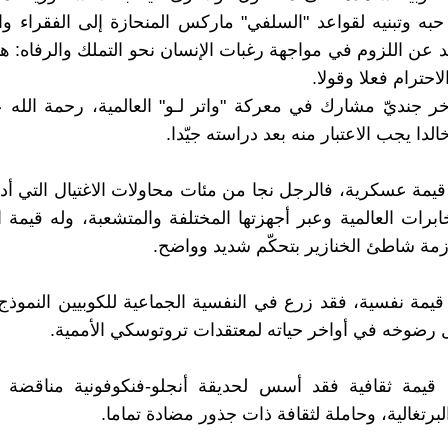
به وتبنيه لقواعد "السلفي" ماركس المنحازة إلى الفقراء وال
 عن اللزوم في مواجهة رغبات الإنسان نحو التملك والرفاه: هو
احترام فعلا وقولا.
ر جنديّ مشارك في معركة "واتر لـو" العالمية، رحمة الله عل
خالدا يجب الاعتبار منه بعد دراسته جيّدا.
قيمة عسكرية، فالرجل نجا من مئات محاولات الاغتيال التي أدا
ابرات العالمية وعبر أجهزتها المختلفة والمتشعبة، وله قيمة ا
زمة شاطئ الخنازير بتحكّم شديد وواضح.
قيمة نفسية، فقد زرع في النفسية الجماعية للكوبيين النموذج 
 رضوخه في أواخر حياته لمعتقدات تروتوسكي الأممية.
 قيمة ثقافية فقد أسس لحديقة أنجلو-فنكوفونية مناقضة 
البرتغالية، وحاملة لثقافة ذات جذور مضادة تماما.