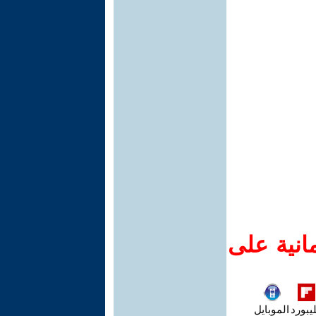
انية على
يبورد
الموبايل