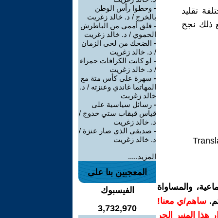
-
وحطوا رأس الوطن
لفة تقليد
بالخرج / د. خالد زغريت
ع ذلك نجح
-
قلق أممي من الباطرش
الحموي / د. خالد زغريت
-
الضحك من لحى الزمان
/ د. خالد زغريت
-
لو كانت الكرافات حمراء
/ د. خالد زغريت
-
سهرة على كأس متة مع
المهاتما غاندي وعنزته / د.
خالد زغريت
-
رسائل سياسية على
قياس قبقاب ستي خدوج /
د. خالد زغريت
-
صديقي الذي صار عنزة /
د. خالد زغريت
Transl
المزيد.....
المعجبين بنا على
اعية، والمساواة
الفيسبوك
م.
ساهم/ي معنا!
3,732,970
رار هذا المنبر الحر