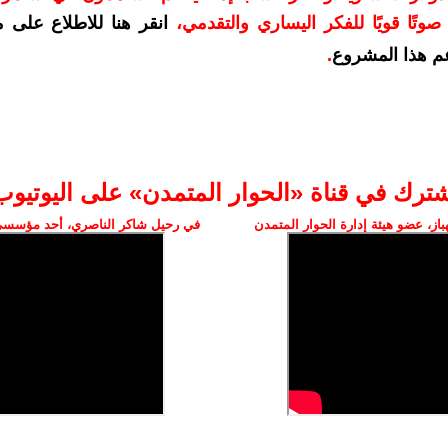
وتًا قويًا للفكر اليساري والتقدمي
،
انقر هنا للاطلاع على 
م هذا المشروع
.
شترك في قناة «الحوار المتمدن» على اليوتيوب
ز، عضو هيئة إدارة الحوار المتمدن
في رحيل شاكر الناصري، أحد مؤسسي 