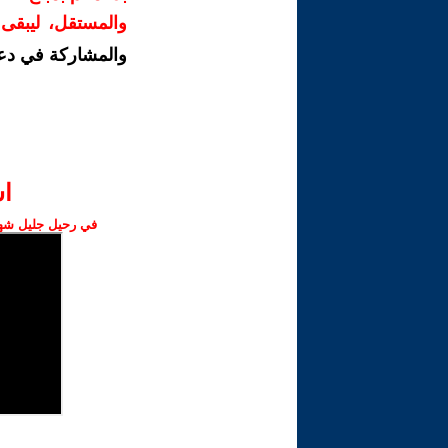
والمستقل، ليبقى ص
والمشاركة في دع
ا‫
في رحيل جليل شهبا