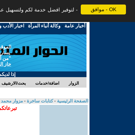
موافق - OK
لتوفير افضل خدمة لكم ولتسهيل عملي
أخبار عامة
-
وكالة أنباء المرأة
-
اخبار الأدب و
الموقع
يسارية
"من أج
حاز ال
إذا لديك
الزوار
اضافة/خدمات
بحث/الارشيف
الصفحة الرئيسية
-
كتابات ساخرة
-
مزوار محمد
تبرعاتكم