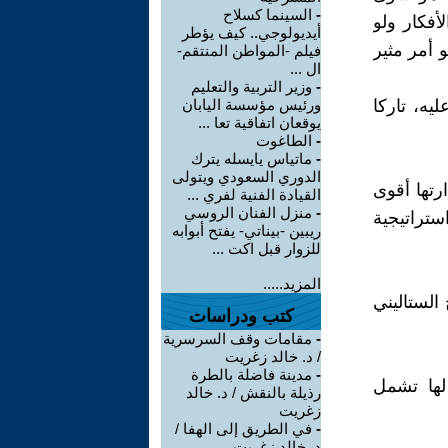
-
السينما كسلاح
أفكار ولو
أيديولوجي.. كيف يؤطر
 أمر مثير
فيلم -المواطن المنتقم-
ال ...
-
وزير التربية والتعليم
يه، تاركا
ورئيس مؤسسة اليابان
يوقعان اتفاقية تعا ...
-
الطاغوت
-
ماتياس يايسله يترك
الدوري السعودي ويتولى
رتها أقوى
القيادة الفنية لفري ...
-
منزل الفنان الروسي
ستراتيجية
ريبين -بيناتي- يفتح أبوابه
للزوار قبل اكت ...
المزيد.....
الستاليني
كتب ودراسات
-
مقامات وقف السرسرية
/ د. خالد زغريت
-
مدينة فاضلة بالطرة
لها تشمل
رذيلة بالنقش / د. خالد
زغريت
-
في الطريق إلى الهفا /
د. خالد زغريت