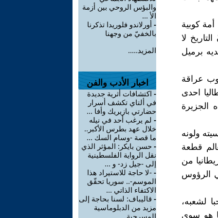
والبؤس الروحي بين أزمة
الأ ...
أمة كوبية
-
أورلاندو فلوريدا تذكرنا
بالخفيّ من وجهنا
لتاريخ لا
المزيد.....
ديه برميل
عوب عراقة
اخبار الأدب والفن
اليا احدى
-
اكتشافات أثرية جديدة
في ألتاي تكشف أسرار
ه الجزيرة
حضارتي بازيريك وأفا ...
-
لم يرغب أحد في نيله
خلال عهد بطرس الأكبر..
يته ولونه
ما قصة -وسام السك ...
الم قطعة
-
حسن بايكر: المؤثر الذي
نقل الرواية الفلسطينية
يطانيا من
إلى -جيل زد- و ...
-
-لا حاجة للاستيراد هذا
ي الرؤوس
الموسم-.. سوريا تحقّق
الاكتفاء الذاتي ...
-
قاليباف: لسنا بحاجة إلى
ا لشعبه،
مزيد من الدبلوماسية
ا هو سوى
المسرحية