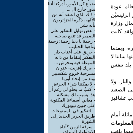
ضياع كل الأمور، أدركنا أننا
عالم عودة
ندور خارج ال ...
 الرئيسيْن
-
ذاك الذي اعتقد أنه من
الآلهة، ذكّره الجزائريون
مال وزارة
بأنه بشر
-
بعض توابل التفكير على
ولقد كانت
الضمير قد تنفع صاحبه
-
زحمة يا دنيا زحمة؛ زحمة
وتاهوا الحبايب
ه، وبعدما
-
حريق على أعتاب دار
ا سانتا لا
التفكير إنتقاما من ذاته
الموغلة فيه وتحرش ...
 بلد تنفس
-
-بريك-إقزيت- عنوان
مسرحية خروج شكسبير
بوند من إتحاد أوربا
لنار، ولا
-
لا يمكننا شراء الجرءة
ى الصعيد
-
أكتبُ ما يحلو لي رغم أن
هذا يسبب لك مشكلة
انب تشافيز
-
معاني أسماءنا المكتوبة
على جبين نيويورك
-
التفكير في الممنوعات
اثلة أمام
طريق الحرير الجديد إلى
الشهرة
لمعلومات
-
سرقة الزمن كأداة
مهما بلغت
للاضطهاد الجماعي