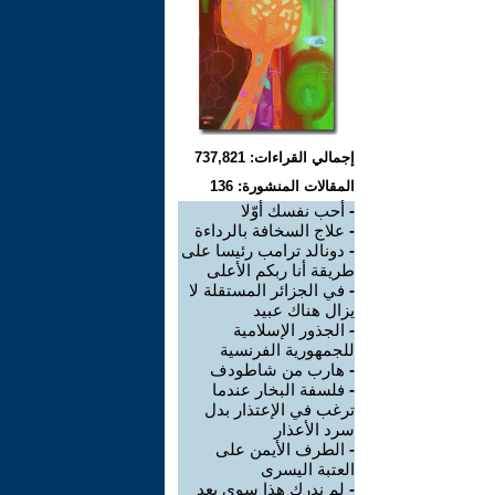
إجمالي القراءات: 737,821
المقالات المنشورة: 136
-
أحب نفسك أوّلا
-
علاج السخافة بالرداءة
-
دونالد ترامب رئيسا على
طريقة أنا ربكم الأعلى
-
في الجزائر المستقلة لا
يزال هناك عبيد
-
الجذور الإسلامية
للجمهورية الفرنسية
-
هارب من شاطودف
-
فلسفة البخار عندما
ترغب في الإعتذار بدل
سرد الأعذار
-
الطرف الأيمن على
العتبة اليسرى
-
لم ندرك هذا سوى بعد