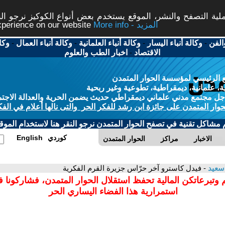
ة التصفح والنشر، الموقع يستخدم بعض أنواع الكوكيز نرجو النق
More info - المزيد
experience on our website
الفن
-
وكالة أنباء اليسار
-
وكالة أنباء العلمانية
-
وكالة أنباء العمال
-
وكا
الاقتصاد
-
اخبار الطب والعلوم
 الرئيسي لمؤسسة الحوار المتمدن
، علمانية، ديمقراطية، تطوعية وغير ربحية
ل مجتمع مدني علماني ديمقراطي حديث يضمن الحرية والعدالة الاجتم
حوار المتمدن على جائزة ابن رشد للفكر الحر والتى نالها أعلام في الفك
م مشاكل تقنية في تصفح الحوار المتمدن نرجو النقر هنا لاستخدام الموقع
كوردي
English
الاخبار
مراكز
الحوار المتمدن
 سعيد
- فيدل كاسترو آخر حرّاس جزيرة القرم الفكرية
 وتبرعاتكن المالية تحفظ استقلال الحوار المتمدن، فشاركونا 
استمرارية هذا الفضاء اليساري الحر