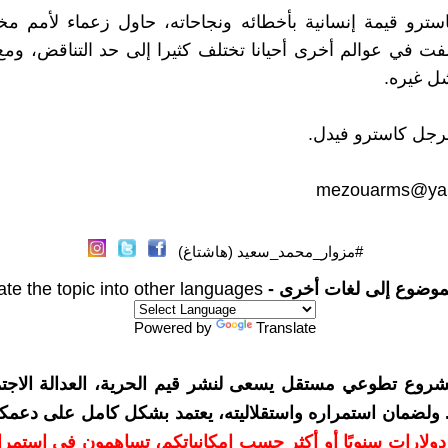
سترو قيمة إنسانية بأخطائه ونجاحاته، حاول زعماء لأمم مخت
فت في عوالم أخرى أحيانا تختلف كثيرا إلى حد التناقض، وم
ل غيره.
لرجل كاسترو فيدل.
mezouarms@yah
#مزوار_محمد_سعيد (هاشتاغ)
موضوع إلى لغات أخرى -
ate the topic into other languages
Powered by
Translate
شروع تطوعي مستقل يسعى لنشر قيم الحرية، العدالة الاجتم
. ولضمان استمراره واستقلاليته، يعتمد بشكل كامل على دعمك
دعمكم بمبلغ 10 دولارات سنويًا أو أكثر حسب إمكانياتكم، تساهمون في استم