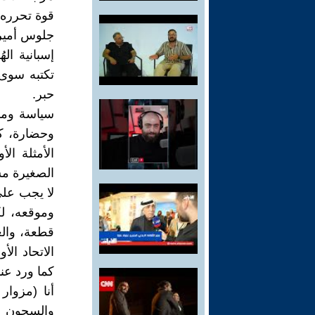
قوة تحرره و
جلوس أميرك
إسبانية اله
تكتبه سوى 
حبر.
سياسة ومكر
وحضارة، كو
الأمثلة ال
الصغيرة مست
لا يجب علي
وموقعه، ل
قطعة، والع
الاتحاد ا
كما ورد عن
أنا (مزوار
والسجون ا