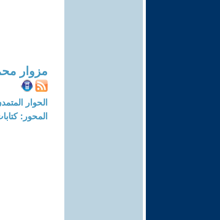
مزوار محم
الحوار المتمدن-العدد: 5353 - 16
المحور: كتاب