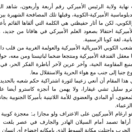
نهاية ولاية الرئيس الأميركي رقم أربعة وأربعون، شاهد ال
دبلوماسية الأميركية-الكوبية، وقبلها تلك المصافحة الشهيرة بين
لكوبي، لكن ما أثار حفيظتي هي الكلمة التي ألقاها القائم بأع
لأميركية احتفالا بصعود العلم الأميركي في هافانا من جديد، 
انية، لغة كوبا الرسمية.
عب الكوبي الامبريالية الأميركية والعولمة الغربية من قلب دار
 معقل الفندقة الأميركية ومنتجعا ضخما لباتيستا ومن معه، حولته
منبع المقاومة الحية، وآخر عرين لآخر أباطرة الفكر الحر، في
ع جنبا إلى جنب مع هواء الحرية والاستقلال معا.
هذا المقام أن أنعي زعيما لثورة اشتراكية حكم شعبه بالحديد وا
رو سليل تشي غيفارا، ولا يهمن ما أنجزه كاسترو أيضا عل
عنوي، أو المادي والعضوي للأمة اللاتينية بأميركا الجنوبية بج
لزعماء.
 ارغام الأميركيين على الاعتراف ولو مجازا بـ: معجزة كوبية م
 أراها تصمد أمام السيلان الهادر والجارف في عصر بلغت ا
 الحرب واحتلت مكانة السوط الذي بامكانه اخضاع أي إنسان 