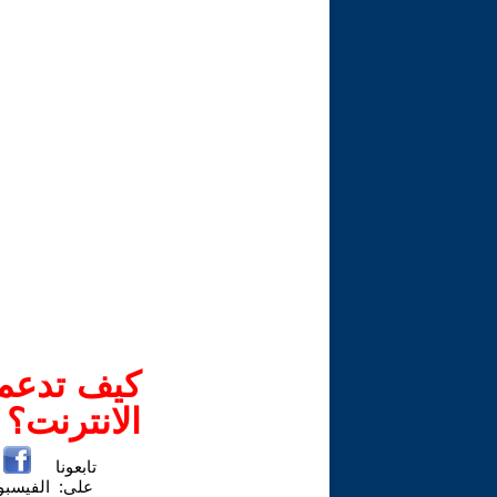
كيف تدعم-
الانترنت؟
تابعونا
على:
الفيسب