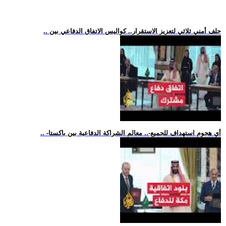
.. حلف أمني ثلاثي لتعزيز الاستقرار.. كواليس الاتفاق الدفاعي بين
.. -أي هجوم استهداف للجميع-.. معالم الشراكة الدفاعية بين باكستا