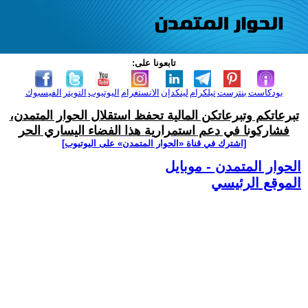
تابعونا على:
بودكاست
بنترست
تيلكرام
لينكدإن
الانستغرام
اليوتيوب
التويتر
الفيسبوك
تبرعاتكم وتبرعاتكن المالية تحفظ استقلال الحوار المتمدن،
فشاركونا في دعم استمرارية هذا الفضاء اليساري الحر
[اشترك في قناة ‫«الحوار المتمدن» على اليوتيوب]
الحوار المتمدن - موبايل
الموقع الرئيسي