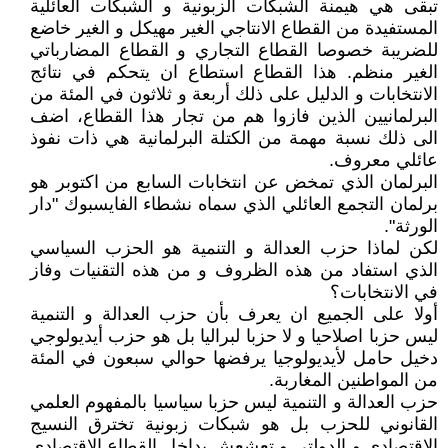
تبقى هي هيمنة الشبكات الزبونية و الشبكات العائلية
المستفيدة من القطاع الانتاجي الغير مهيكل و الغير خاضع
للضريبة خصوصا القطاع التجاري و القطاع المضارباتي
الغير منظم. هذا القطاع استطاع ان يتحكم في نتائج
الانتخابات و الدليل على ذلك أربعة و ثلاثون في المئة من
البرلمانيين الذين فازوا هم من تجار هذا القطاع، اضف
الى ذلك نسبة مهمة من الكتلة البرلمانية هي ذات نفوذ
عائلي معروف.
البرلمان الذي تمخض عن انتخابات السابع من اكتوبر هو
برلمان التجمع العائلي الذي سماه نشطاء الفايسبوك "دار
الورثة".
لكن لماذا حزب العدالة و التنمية هو الحزب السياسي
الذي استفاد من هذه الظروف و من هذه التقنيات وفاز
في الانتخابات؟
أولا على الجميع ان يعرف بأن حزب العدالة و التنمية
ليس حزبا اصلاحيا و لا حزبا لبراليا بل هو حزب أيديولوجي
دخيل حامل لأيديولوجيا يرفضها حوالي سبعون في المئة
من المواطنين المغاربة.
حزب العدالة و التنمية ليس حزبا سياسيا بالمفهوم العلمي
القانوني للحزب بل هو شبكات زبونية تخترق النسيج
الاقتصادي و الدولتي و تعشعش بداخل القطاع الاقتصادي