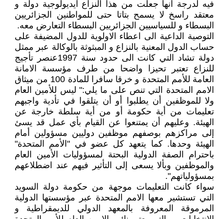
فيه لدرجة انها جعلت من هذا النزاع ايديولوجية دولة و
معتقد راسخ لا يسمح بتاتا حتى للمواطنين الجزائريين
البسطاء و للسياسيين الجزائريين البسطاء التعارض معه.
التوصية الداعية الى اعطاء الاولوية للدول المضيفة على
حساب الدول المعنية بالنزاع و المبثوثة بالوكالة عبر ممثل
دولة تشاد التي كانت الى حدود سنة 1997عنصر تأجيج
للنزاع تعتبر تحيزا واضحا من طرف مؤسسة الامانة
العامة للأمم المتحدة و خرقا سافرا للمادة 100 من ميثاق
الامم المتحدة التي تنص على ما يلي:" ليس للأمين العام
ولا للموظفين أن يطلبوا أو أن يتلقوا في تأدية واجبهم
تعليمات من أية حكومة أو من أية سلطة خارجة عن
الهيئة. وعليهم أن يمتنعوا عن القيام بأي عمل قد يسئ
إلى مراكزهم بوصفهم موظفين دوليين مسؤولين أمام
الهيئة وحدها. كما يتعهد كل عضو في "الأمم المتحدة"
باحترام الصفة الدولية البحتة لمسؤوليات الأمين العام
والموظفين وبألا يسعى إلى التأثير فيهم عند اضطلاعهم
بمسؤولياتهم".
سواء كانت التعليمات موجهة من حكومة دولة السويد
التي تستشير معها الامم المتحدة عبر مؤسستها الدولية
المرموقة المعروفة بالمعهد الدولي للديمقراطية و