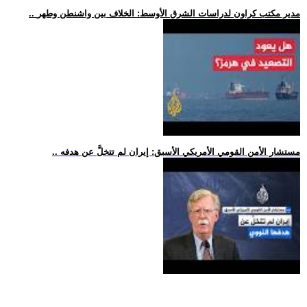
.. مدير مكتب كراون لدراسات الشرق الأوسط: الخلاف بين واشنطن وطهر
.. مستشار الأمن القومي الأمريكي الأسبق: إيران لم تتخلَّ عن هدفه