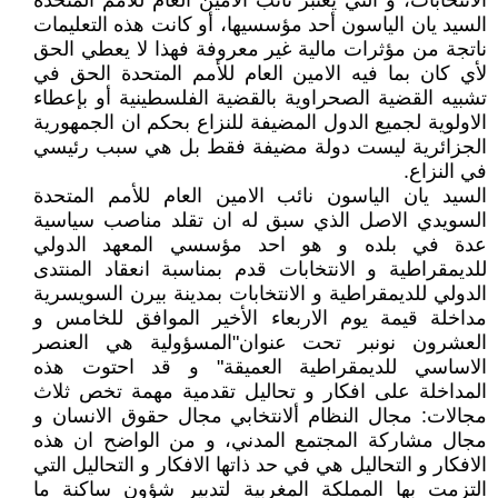
الانتخابات، و التي يعتبر نائب الامين العام للأمم المتحدة
السيد يان الياسون أحد مؤسسيها، أو كانت هذه التعليمات
ناتجة من مؤثرات مالية غير معروفة فهذا لا يعطي الحق
لأي كان بما فيه الامين العام للأمم المتحدة الحق في
تشبيه القضية الصحراوية بالقضية الفلسطينية أو بإعطاء
الاولوية لجميع الدول المضيفة للنزاع بحكم ان الجمهورية
الجزائرية ليست دولة مضيفة فقط بل هي سبب رئيسي
في النزاع.
السيد يان الياسون نائب الامين العام للأمم المتحدة
السويدي الاصل الذي سبق له ان تقلد مناصب سياسية
عدة في بلده و هو احد مؤسسي المعهد الدولي
للديمقراطية و الانتخابات قدم بمناسبة انعقاد المنتدى
الدولي للديمقراطية و الانتخابات بمدينة بيرن السويسرية
مداخلة قيمة يوم الاربعاء الأخير الموافق للخامس و
العشرون نونبر تحت عنوان"المسؤولية هي العنصر
الاساسي للديمقراطية العميقة" و قد احتوت هذه
المداخلة على افكار و تحاليل تقدمية مهمة تخص ثلاث
مجالات: مجال النظام ألانتخابي مجال حقوق الانسان و
مجال مشاركة المجتمع المدني، و من الواضح ان هذه
الافكار و التحاليل هي في حد ذاتها الافكار و التحاليل التي
التزمت بها المملكة المغربية لتدبير شؤون ساكنة ما