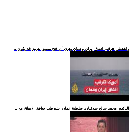
.. واشنطن تترقب اتفاق إيران وعمان وترى أن فتح مضيق هرمز قد يكون
.. الدكتور محمد صالح صدقيان: سلطنة عمان اشترطت توافق الاتفاق مع