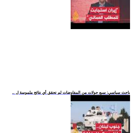
.. باحث سياسي: سبع جولات من المفاوضات لم تحقق أي نتائج ملموسة ل