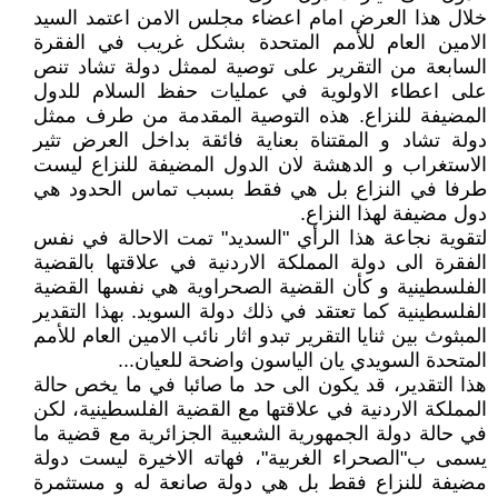
خلال هذا العرض امام اعضاء مجلس الامن اعتمد السيد
الامين العام للأمم المتحدة بشكل غريب في الفقرة
السابعة من التقرير على توصية لممثل دولة تشاد تنص
على اعطاء الاولوية في عمليات حفظ السلام للدول
المضيفة للنزاع. هذه التوصية المقدمة من طرف ممثل
دولة تشاد و المقتناة بعناية فائقة بداخل العرض تثير
الاستغراب و الدهشة لان الدول المضيفة للنزاع ليست
طرفا في النزاع بل هي فقط بسبب تماس الحدود هي
دول مضيفة لهذا النزاع.
لتقوية نجاعة هذا الرأي "السديد" تمت الاحالة في نفس
الفقرة الى دولة المملكة الاردنية في علاقتها بالقضية
الفلسطينية و كأن القضية الصحراوية هي نفسها القضية
الفلسطينية كما تعتقد في ذلك دولة السويد. بهذا التقدير
المبثوث بين ثنايا التقرير تبدو اثار نائب الامين العام للأمم
المتحدة السويدي يان الياسون واضحة للعيان...
هذا التقدير، قد يكون الى حد ما صائبا في ما يخص حالة
المملكة الاردنية في علاقتها مع القضية الفلسطينية، لكن
في حالة دولة الجمهورية الشعبية الجزائرية مع قضية ما
يسمى ب"الصحراء الغربية"، فهاته الاخيرة ليست دولة
مضيفة للنزاع فقط بل هي دولة صانعة له و مستثمرة