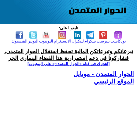
تابعونا على:
بودكاست
بنترست
تيلكرام
لينكدإن
الانستغرام
اليوتيوب
التويتر
الفيسبوك
تبرعاتكم وتبرعاتكن المالية تحفظ استقلال الحوار المتمدن،
فشاركونا في دعم استمرارية هذا الفضاء اليساري الحر
[اشترك في قناة ‫«الحوار المتمدن» على اليوتيوب]
الحوار المتمدن - موبايل
الموقع الرئيسي