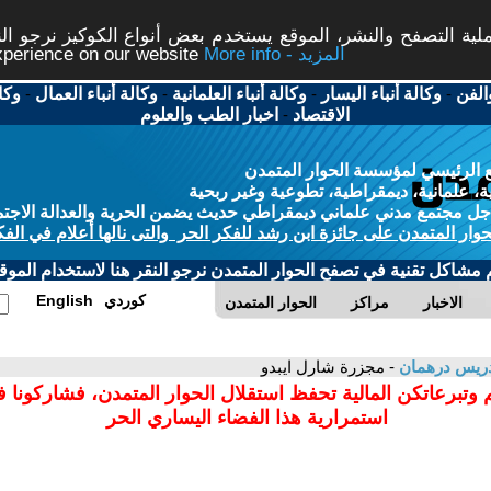
ة التصفح والنشر، الموقع يستخدم بعض أنواع الكوكيز نرجو النق
More info - المزيد
experience on our website
الفن
-
وكالة أنباء اليسار
-
وكالة أنباء العلمانية
-
وكالة أنباء العمال
-
وكا
الاقتصاد
-
اخبار الطب والعلوم
 الرئيسي لمؤسسة الحوار المتمدن
، علمانية، ديمقراطية، تطوعية وغير ربحية
ل مجتمع مدني علماني ديمقراطي حديث يضمن الحرية والعدالة الاجتم
حوار المتمدن على جائزة ابن رشد للفكر الحر والتى نالها أعلام في الفك
م مشاكل تقنية في تصفح الحوار المتمدن نرجو النقر هنا لاستخدام الموقع
كوردي
English
الاخبار
مراكز
الحوار المتمدن
دريس درهمان
- مجزرة شارل ايبدو
 وتبرعاتكن المالية تحفظ استقلال الحوار المتمدن، فشاركونا 
استمرارية هذا الفضاء اليساري الحر