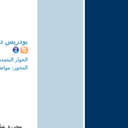
بودريس د
الحوار المتمدن-العدد: 4689 - 15
المحور: مواض
مجزرة شار