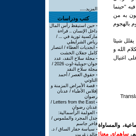
يه "حينما
المزيد.....
ون به من
كتب ودراسات
م بالهجوم
-
حين استيقظ رأس المال
داخل الإنسان .. قراءة
ماركسية ثورية في ... /
يقلل شيئا
رياض الشرايطي
-
ابجديات العطاء / انتصار
ام الله و
كامل جفلان الخشت
لى اغتيال
-
مجلة سلاح النقد، عدد
جوان-جويلية-اوت 2026 /
مجلة سلاح النقد
-
حقوق العصر / أحمد
التاوتي
-
قصة الأمراض المزمنة و
إفلاس الأطباء / عدنان
Transl
رضوان
Letters from the East /
-
عدنان رضوان
-
العولمة الرأسمالية:
جدل المجرد والملموس /
فاخر جاسم
اعية، والمساواة
-
سياسة حفار الساق / د.
م.
ساهم/ي معنا!
خالد زغريت