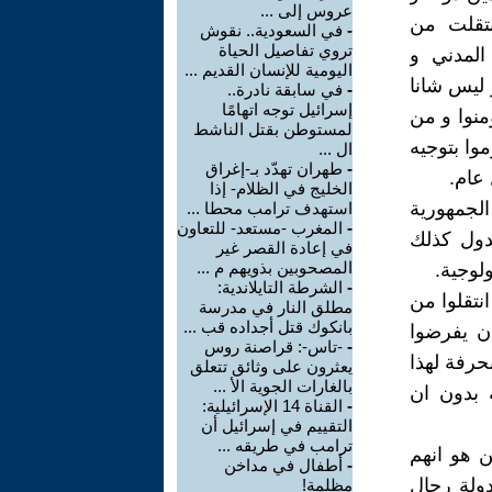
عروس إلى ...
تقلت من
-
في السعودية.. نقوش
تروي تفاصيل الحياة
المدني و
اليومية للإنسان القديم ...
ليس شانا
-
في سابقة نادرة..
إسرائيل توجه اتهامًا
نوا و من
لمستوطن بقتل الناشط
وا بتوجيه
ال ...
-
طهران تهدّد بـ-إغراق
عام.
الخليج في الظلام- إذا
الجمهورية
استهدف ترامب محطا ...
-
المغرب -مستعد- للتعاون
دول كذلك
في إعادة القصر غير
المصحوبين بذويهم م ...
ولوجية.
-
الشرطة التايلاندية:
نتقلوا من
مطلق النار في مدرسة
بانكوك قتل أجداده قب ...
ن يفرضوا
-
-تاس-: قراصنة روس
نحرفة لهذا
يعثرون على وثائق تتعلق
بالغارات الجوية الأ ...
 بدون ان
-
القناة 14 الإسرائيلية:
التقييم في إسرائيل أن
ترامب في طريقه ...
ن هو انهم
-
أطفال في مداخن
دولة رجال
مظلمة!