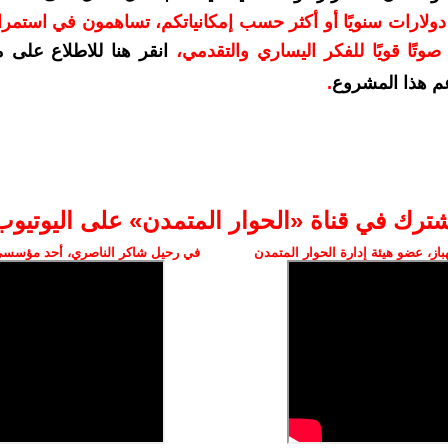
دعمكم بمبلغ 10 دولارات سنويًا أو أكثر حسب إمكانياتكم، تساهمون في استم
وتًا قويًا للفكر اليساري والتقدمي
،
انقر هنا للاطلاع على 
م هذا المشروع
.
شترك في قناة «الحوار المتمدن» على اليوتيوب
ز، عضو هيئة إدارة الحوار المتمدن
في رحيل شاكر الناصري، أحد مؤسسي 