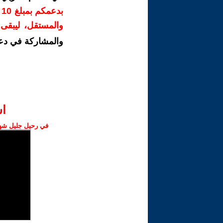
ب
والمستقل، ليبقى ص
والمشاركة في دع
ا‫
في رحيل جليل شهبا