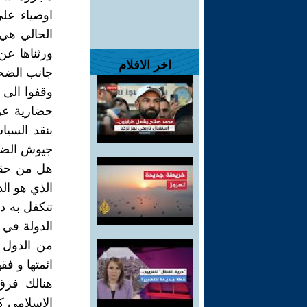
اوصياء على
الحالي هي 
ورثناها عن
اخر الافلام
جانب الضحا
وقفوا الى 
حضارية عن 
بنقد السيا
جيوش الضعف
هل من حقنا
الذي هو ال
تتكفل به د
الدولة في ا
من الدول ا
ائمتها و فقه
هنالك فرق
الاسلامي ك