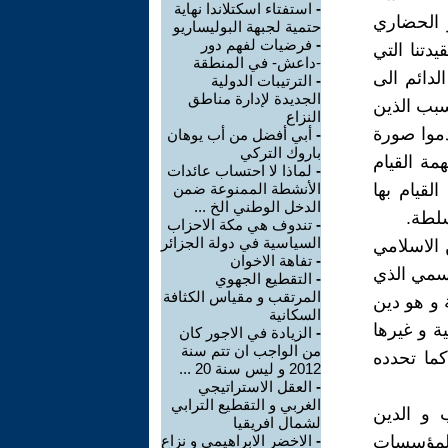
-
استفتاء اسكتلاندا نهاية
و الحضاري
حتمية لجبهة البوليساريو
-
فرضيات لفهم دور
دتنا التي
-داعش- في المنطقة
لدائم الى
-
الترتيبات الدولية
الجديدة لإدارة مناطق
سبب الذين
النزاع
دموا صورة
-
أبي أفضل من أب يوهان
باروك التركي
مة القيام
-
لماذا لا احتساب عائدات
لقيام بها
الأنشطة الممنوعة ضمن
الدخل الوطني الخ ...
سلطة.
-
تندوف هي مكة الاحزاب
السياسية في دولة الجزائر
 الاسلامي
-
تفاهة الاخوان
رسمي الذي
-
التقطيع الجهوي
المرتقب و مقياس الكثافة
 و هو دين
السكانية
ية و غيرها
-
الزيادة في الاجور كان
من الواجب ان تتم سنة
ما تحدده
2012 و ليس سنة 20 ...
-
العقل الاستراتيجي
الغربي و التقطيع الترابي
 و الدين
لشمال افريقيا
المؤسسات
-
الاخضر الابراهيمي و نزاع