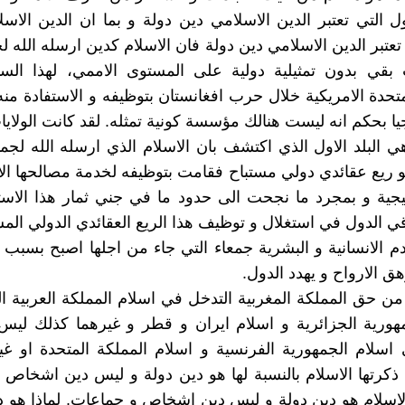
ول التي تعتبر الدين الاسلامي دين دولة و بما ان الدين الاسل
تعتبر الدين الاسلامي دين دولة فان الاسلام كدين ارسله الله ل
بقي بدون تمثيلية دولية على المستوى الاممي، لهذا ال
متحدة الامريكية خلال حرب افغانستان بتوظيفه و الاستفادة منه
يا بحكم انه ليست هنالك مؤسسة كونية تمثله. لقد كانت الولايا
هي البلد الاول الذي اكتشف بان الاسلام الذي ارسله الله لجمي
ريع عقائدي دولي مستباح فقامت بتوظيفه لخدمة مصالحها الا
يجية و بمجرد ما نجحت الى حدود ما في جني ثمار هذا الاس
 الدول في استغلال و توظيف هذا الريع العقائدي الدولي المس
م الانسانية و البشرية جمعاء التي جاء من اجلها اصبح بسبب 
ق الارواح و يهدد الدول.
ن حق المملكة المغربية التدخل في اسلام المملكة العربية ا
هورية الجزائرية و اسلام ايران و قطر و غيرهما كذلك ليس
اسلام الجمهورية الفرنسية و اسلام المملكة المتحدة او غي
 ذكرتها الاسلام بالنسبة لها هو دين دولة و ليس دين اشخاص
لاسلام هو دين دولة و ليس دين اشخاص و جماعات. لماذا هو د