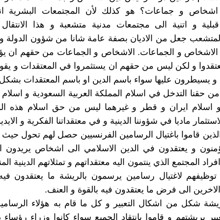
شخاص و جماعات؟ هو كذلك لأن المجتمعات البشرية ان
بلية و اتنية الى مجتمعات مدنية متشعبة و هذا الانتقال 
متشعب جعل من الاديان بصفة عامة شانا من شؤون الدولة و 
لاشخاص و الجماعات. الاشخاص و الجماعات من حقهم ان يؤم
تقدوا و لكن ليس من حقهم ان يستثمروا في المعتقدات و يقوم
و يسيطرون عليها سواء باسم الدين او باسم المعتقدات بشكل 
ن حقنا التدخل في اسلام المملكة العربية السعودية و اسلام 
 و اسلام ايران و قطر و غيرهما ليس من حق اسلام هذه ال
استثمار ماديا في شؤوننا الدينية و في معتقداتنا الفكرية و الايدي
ذين قاموا باغتيال الرسامين الفرنسيين حصل لهم تحول حيث ا
نون و يعتقدون في الدين الاسلامي الى اشخاص يريدون ا
راد المجتمع الذي ينتمون اليه معتقداتهم و تمثلاتهم الدينية الم
توظيفهم لاغتيال رسامين يرسمون بالريشة ما يعتقدون فيه
الاخرين الى فرض ما يعتقدون فيه بالقوة و العنف.
يشة شكل من اشكال التعبير و كل ما قام به هؤلاء الرسامي
عبير بريشتهم و قاموا بانتقاد الجميع سواء كانوا وزراء رؤساء 