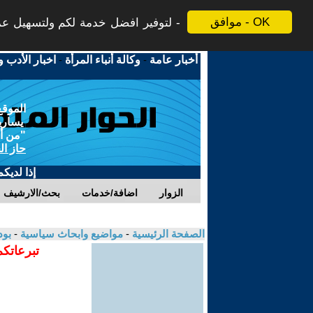
موافق - OK
لتوفير افضل خدمة لكم ولتسهيل عملي
أخبار عامة
-
وكالة أنباء المرأة
-
اخبار الأدب و
الموقع
يسارية
"من أج
حاز ال
إذا لديك
الزوار
اضافة/خدمات
بحث/الارشيف
الصفحة الرئيسية
-
مواضيع وابحاث سياسية
-
بو
تبرعاتكم