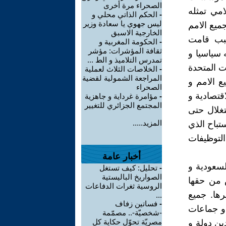
الصحراء مرة أخرى
امي تمثله
-
الحكم الذاتي محلي و
ليس جهوي يا سعادة وزير
جميع الامم
الخارجية الاسبق
سبب قامت
-
الحكومة المغربية و
ثقافة المؤشرات: مؤشر
 سياسيا و
تمدرس التلاميذ و الط ...
ت المتحدة
-
الخلاصات الثلاث لعملية
المراجعة الشمولية لقضية
ع الامم و
الصحراء
قتصادية و
-
مؤامرة غرداية و جاهزية
المجتمع الجزائري للتغيير
تغلال حتى
المزيد.....
تباح الذي
التوظيفات
أخبار عامة
لسعودية و
-
تحليل: كيف تستغل
الصواريخ الباليستية
 من حقها
الروسية ثغرات الدفاعات
رها. جميع
...
-
فساتين زفاف
 و جماعات
-شخصيّة-.. مصمّمة
مصريّة تحوّل حكاية كل
ين دولة و