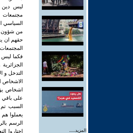
ليس دين ا
مجتمعات ق
السياسي ال
من شؤون ا
حقهم ان يع
المجتمعات 
فكما ليس م
الجزائرية
التدخل و ال
الاشخاص ال
اشخاص يؤم
على باقي اف
السبب تم 
يعملوا هم 
الرسم بالر
المزيد.....
اختاروا الت