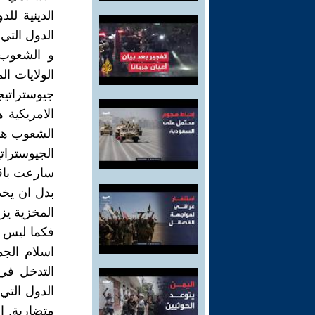
الدينية للد
الدول التي 
و الشعوب 
الولايات ال
جيوستراتيج
الامريكية 
الشعوب هو 
الجيوسترات
سارعت باقي
بدل ان يخد
المخزية يزه
فكما ليس م
اسلام الجم
التدخل في 
الدول التي
متضاربة. ا