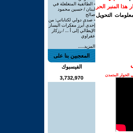
-
الطائفية المتغلغلة في
رار هذا المنبر الحر
لبنان / حسين محمود
صالح
معلومات التحويل
-
صدى دولي لكتاباتي: من
إحدى أبرز مفكرات اليسار
الإيطالي إلى أ ... / رزكار
عقراوي
المزيد.....
المعجبين بنا على
الفيسبوك
الحوار المتمدن
3,732,970