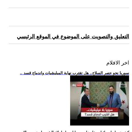
التعليق والتصويت على الموضوع في الموقع الرئيسي
اخر الافلام
.. سوريا نحو حصر السلاح.. هل تقترب نهاية الميليشيات واندماج قسد