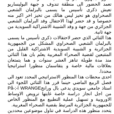
تعمد الحضور الى منطقة تندوف و جبهة البوليساريو
تعيش ذكرى تأسيس ما يسمى بالبرلمان الشعبي
الصحراوي هو تحيز ليس هنالك من تحيز اخر اكبر منه
خصوصا و قد حضر لهذا الاحتفال وفد البرلمان الشعبي
الجزائري من جهة و وفد الشبيبة الاشتراكية السويدية من
جهة ثانية.
هذا الثنائي الذي حضر لاحتفالات ذكرى تأسيس ما يسمى
بالبرلمان الشعبي الصحراوي المشكل من الجمهورية
الجزائرية و الشبيبة السويدية الاشتراكية القليل من
المتتبعين لقضية الصحراء المغربية يعلم بان هذا الثنائي
منذ مدة طويلة تناهز العشر سنوات و هما يتمتعان
بعلاقات مالية خاصة و يتقاسمان منظورا استراتيجيا
محددا.
احدى محطات هذا المنظور الاستراتيجي المحدد تعود الى
فصل الربيع الماضي حينما قرر هذا الثنائي اللجوء الى
استاذ جامعي سويدي يدعى بال ورانجPå-;-l WRANGE
من اجل انجاز دراسة خاصة غايتها ترويض الاوساط
الاوروبية و تسهيل عملية التطبيع مع المنظور الخاص
للجمهورية الجزائرية المرتبط بقضية الصحراء المغربية.
يتحدد منظور هذه الدراسة في تناول موضوعين محددين