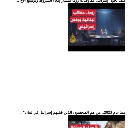
.. كيف تحول إسرائيل مفاوضات روما لمسار إملاء الشروط وتوسيع الاح
.. منذ عام 2023.. من هم الصحفيون الذين قتلتهم إسرائيل في لبنان؟