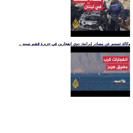
.. وكالة تسنيم عن مصادر إيرانية: دوي انفجارين في جزيرة قشم سببه