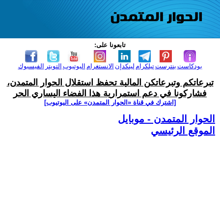
تابعونا على:
بودكاست
بنترست
تيلكرام
لينكدإن
الانستغرام
اليوتيوب
التويتر
الفيسبوك
تبرعاتكم وتبرعاتكن المالية تحفظ استقلال الحوار المتمدن،
فشاركونا في دعم استمرارية هذا الفضاء اليساري الحر
[اشترك في قناة ‫«الحوار المتمدن» على اليوتيوب]
الحوار المتمدن - موبايل
الموقع الرئيسي