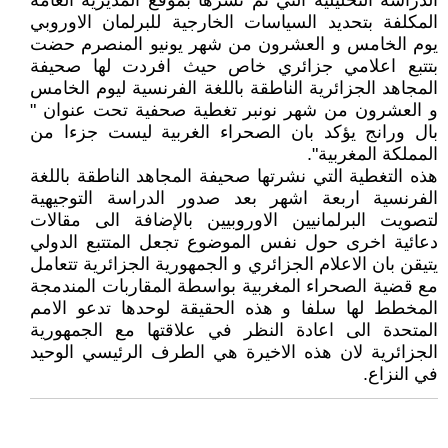
الدراسة التحليلية التي تم نشرها بموقع المديرية العامة
المكلفة بتحديد السياسات الخارجية للبرلمان الاوروبي
يوم الخامس و العشرون من شهر يونيو المنصرم حضت
بتتبع اعلامي جزائري خاص حيث افردت لها صحيفة
المجاهد الجزائرية الناطقة باللغة الفرنسية ليوم الخامس
و العشرون من شهر نونبر تغطية صحفية تحت عنوان "
بال ورانج يؤكد بان الصحراء الغربية ليست جزءا من
المملكة المغربية".
هذه التغطية التي نشرتها صحيفة المجاهد الناطقة باللغة
الفرنسية اربعة اشهر بعد صدور الدراسة التوجيهية
لتصويت البرلمانيين الاوروبيين بالإضافة الى مقالات
دعائية اخرى حول نفس الموضوع تجعل المتتبع الدولي
يتيقن بان الاعلام الجزائري و الجمهورية الجزائرية تتعامل
مع قضية الصحراء المغربية بواسطة المقاربات المندمجة
المخطط لها سلفا و هذه الحقيقة لوحدها تدعو الامم
المتحدة الى اعادة النظر في علاقتها مع الجمهورية
الجزائرية لان هذه الاخيرة هي الطرف الرئيسي الوحيد
في النزاع.