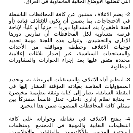
التي تتطلبها الأوضاع الحالية المأساوية في العراق.
2- يضم الائتلاف ممثلين عن كافة المحافظات الناشطة
في الاحتجاجات، بما يضمن أن تكون للائتلاف قيادة (أو
لجنة ناطقين) يتم استبدالها دورياً – جزئياً أو كلياً- لإتاحة
فرصة متساوية لكل المحافظات أن تمارس دورها
الإداري والتحشيدي. وتتولى هذه اللجنة مهمة تحديد
توجهات الائتلاف وخططه ومواقفه من الأحداث
والمستجدات السياسية، عبر إصدار بلاغات إعلامية
محددة متفق عليها بعد إجراء الحوارات والمشاورات
المطلوبة.
3- لتنظيم أداء الائتلاف والتنسيقيات المرتبطة به، وتحديد
المسؤوليات المناطة بقيادته المؤقتة المشار إليها في
النقطة السابقة، يصار إلى كتابة وثيقة تنظيمية مختصرة
– بمثابة نظام إداري داخلي- تمثل قاسماً مشتركاً بين
ممثلي كافة المحافظات المنضوية ضمن هذا التجمع.
4- ينفتح الائتلاف في نشاطه وحواراته على كافة
التنظيمات النقابية والمهنية في المجتمع، ومنظمات
المجتمع المدني، والأكاديميين والمثقفين والإعلاميين،