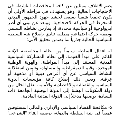
يضم الائتلاف ممثلين عن كافة المحافظات الناشطة في
الاحتجاجات الحالية، وهو يستهدف في مراحله الأولى أن
يكون تجمعاً شعبياً يسعى لحشد جهود الجمهور المدني
المنخرط في الحركة الاحتجاجية، ويبتعد عن تبني أي أطر
ايديولوجية أو سياسية محددة، إذ يمارس نشاطه السلمي
بوصفه حركة اجتماعية مطلبية تنادي بإصلاح بنية السلطة
السياسية الحالية جذرياً بما يضمن تحقيق الآتي:
1- انتقال السلطة سلمياً من نظام المحاصصة الإثنية
القائم على مبدأ الغنيمة، إلى نظام المشاركة السياسية
المدنية المستند إلى مبدأ المواطنة، والهوية الوطنية
الموحدة، وقيم الديمقراطية والمساواة، وتأمين استقلالية
النشاط السياسي عن أي أغراض دينية أو مذهبية أو
عِرقية. ويعني ذلك إصلاح كافة مؤسسات الدولة
السياسية والقضائية والاقتصادية والأمنية، لنقل الحال من
دولة المكونات الهشة إلى الدولة الوطنية الجامعة ذات
السيادة، بوصفها مدخلاً إلى الدولة المدنية القادمة.
2- مكافحة الفساد السياسي والإداري والمالي المستوطن
عميقاً في بنية السلطة والدولة، بوصفه النتاج "الشرعي"