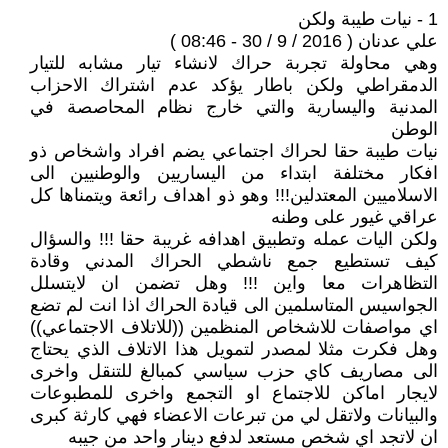
1 - نيات طيبة ولكن
علي عدنان ( 2016 / 9 / 30 - 08:46 )
وهي محاولة تجربة حراك لانشاء تيار مشابه للتيار
الدمقراطي ولكن باطار يؤكد عدم اشتراك الاحزاب
المدنية واليسارية والتي خارج نظام المحاصصة في
الوطن
نيات طيبة حقا لحراك اجتماعي يضم افراد واشخاص ذو
افكار مختلفة ابتداء من اليساريين والوطنيين الى
الاسلاميين المعتدلين!!! وهو ذو اهداف رائعة ويتمناها كل
عراقي غيور على وطنه
ولكن اليات عمله وتطبيق اهدافه غريبة حقا !!! والسؤال
كيف تستطيع جمع ناشطي الحراك المدني وقادة
التظاهرات معا واين !!! وهل تضمن ان لايتسلل
الجواسيس المتاسلمين الى قيادة الحراك اذا انت لم تضع
اي مواصفات للاشخاص المنظمين ((للاتلاف الاجتماعي))
وهل فكرت مثلا لمصدر لتمويل هذا الاتلاف الذي يحتاج
الى مصاريف كاي حزب سياسي كمبالغ للتنقل واخرى
لايجار اماكن للاجتماع او التجمع واخرى للمطبوعات
والبيانات ولاتقل لي من تبرعات الاعضاء فهي كارثة كبرى
ان لاتجد اي شخص مستعد لدفع دينار واحد من جيبه