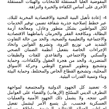
المفوضية العليا المستقلة للانتخابات والهيئات المستقلة
الأخرى على أساس الكفاءة والخبرة والنزاهة.
4- إعادة تأهيل البنية التحتية والاقتصادية المخربة للبلاد،
عبر خطط إصلاحية جذرية شفافة تضمن توفير الخدمات
لكل المواطنين بشكل متطور وعادل، ومعالجة أزمة
البطالة، ومكافحة الفقر والحرمان بأنماطهما الاقتصادية
والاجتماعية والتعليمية والصحية، والحد من حالة التفاوت
الشديد في توزيع الثروة، وتشريع القوانين واتخاذ
الإجراءات الخاصة بتفعيل أنظمة الضمان الصحي
والسكني والاجتماعي والتقاعدي للفئات والطبقات
المتضررة، والحد من هجرة العقول والكفاءات، وحماية
وتشجيع وتطوير المنتوج الوطني وحركة الأسواق
المحلية، وتشجيع القطاع الخاص والمختلط، وحماية البيئة
وبناء وتنمية القدرات البيئية.
5- تعضيد كل الجهود الدولتية والمجتمعية لمواجهة
التطرف الديني المسّلح (الإرهاب) والقضاء على العوامل
التي تنتجه. ولا يشمل ذلك الجهود الأمنية والعمليات
العسكرية فحسب، بل يتسع الأمر ليشمل تفعيل
إجراءات العدالة الانتقالية الرشيدة، وإطلاق سراح