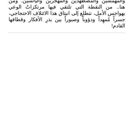
والمهمشين والمضطهدين والمهجّرين واليائسين. ومن
هنا.. من النقطة التي تلتقي فيها مرتكزاتُ الوعي
بهواجس الأمل، نتطلع إلى انبثاق هذا الائتلاف الاحتجاجي،
جسراً مُمهِداً ودؤوباً وصبوراً بين بذرِ الأفكار وقطافها
القادم!