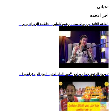
تحياتي
اخر الافلام
.. الحلقة الثانية من بودكاست -نزعمو كاملين- : فاطمة الزهراء برص
.. تصريح الرفيق جمال براجع الأمين العام لحزب النهج الديمقراطي ا