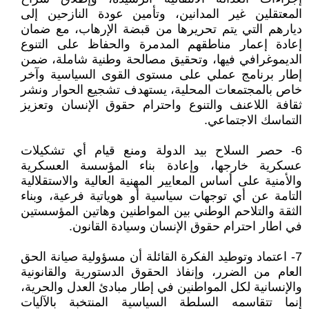
المعتقلين غير المدانين، وتأمين عودة النازحين إلى
ديارهم التي يتم تحريرها من قبضة الإرهاب، مع ضمان
إعادة إعمار مناطقهم المدمرة والحفاظ على التنوع
الديموغرافي فيها، وتحقيق مصالحة وطنية شاملة، ضمن
إطار برنامج عملي على مستوى القوى السياسية وآخر
خاص بالمجتمعات المحلية، يستهدف تشجيع الحوار ونشر
ثقافة اللاعنف والتنوع واحترام حقوق الإنسان وتعزيز
التماسك الاجتماعي.
6- حصر السلاح بيد الدولة ومنع قيام أي تشكيلات
عسكرية خارجها، وإعادة بناء المؤسسة العسكرية
والأمنية على أساس المعايير المهنية العالية والاستقلالية
التامة عن أي توجهات سياسية أو هوياتية فرعية، وبناء
الثقة والتلاحم الوطني بين المواطنين وهاتين المؤسستين
في اطار احترام حقوق الإنسان وسيادة القانون.
7- اعتماد وتوطيد الفكرة القائلة أن مسؤولية صيانة الحق
العام من الضرر، وإنفاذ الحقوق الدستورية والقانونية
والإنسانية لكل المواطنين في إطار مبادئ العدل والحرية،
إنما تتقاسمه السلطة السياسية المنتخبة بالآليات