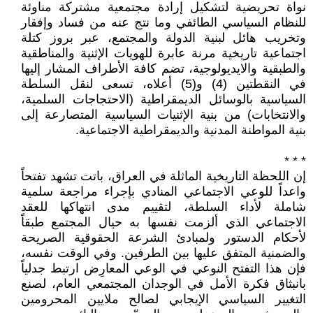
نواة تحريضية لتشكيل إرادة مجتمعية مشتركة مناوئة
للنظام السياسي الطائفي وما نتج عنه من فساد وإفقار
وتخريب هائل لبنية الدولة والمجتمع، عبر بروز كتلة
اجتماعية تاريخية مرنة عابرة للهويات الإثنية والمناطقية
والطبقية والايديولوجية، تضم كافة الأطراف المشار إليها
في النقطتين (4) و(5) أعلاه، تسعى لنقل السلطة
السياسية بالوسائل الديمقراطية (الاحتجاجات السلمية،
والانتخابات) من بنية الإثنيات السياسية المتصارعة إلى
بنية المواطنة المدنية والديمقراطية الاجتماعية.
* * *
إن اللحظة التاريخية الماثلة في العراق، باتت تشهد تفتحاً
واعداً للوعي الاجتماعي المنادي بإجراء مراجعة سلمية
شاملة لأداء السلطة، لتقييم مدى انتهاكها للعقد
الاجتماعي الذي ألزمت نفسها به حيال المجتمع طبقاً
لأحكام الدستور ولمبادئ الشرعة الحقوقية الصريحة
والضمنية المتفق عليها بين الطرفين. وفي الوقت نفسه،
فإن هذا التفتح النوعي في الوعي المعارِض ارتبط جدلياً
بانبثاق فكرة الأمل في الوجدان المجتمعي العام، لصنع
التغيير السياسي الإيجابي لصالح ملايين المحرومين