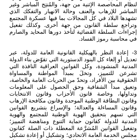
لنظام المحاصصة الإثنية من جهة، والمُنتِج المباشر وغير
المباشر للإرهاب والعنف وحالة الانهيار والتفكك الذي
تشهدها البلاد في كل المجالات بما فيها عسكرة المجتمع
وتراجع سلطة القانون من جهة أخرى. وكذلك تفعيل
إجراءات السلطة القضائية لتأخذ دورها المحايد والصارم
في محاسبة رموز الفساد.
3- إعادة النظر بالهيكلية القانونية العامة للدولة، عبر
تعديل أو إلغاء كل البنود الدستورية التي تقوّض بناء الدولة
المدنية المنشودة، وكل القوانين العراقية النافذة التي
تشرعن للتمييز، وتخلَ بمبدأ المواطنة والمساواة
الحقوقية بين الأفراد، وتحدّ من الحريات العامة والخاصة،
وتعيق مبدأ الشفافية وحق الحصول على المعلومات
وتداولها، وخاصة قانون الأحزاب وقانون الانتخابات
وقانون البطاقة الوطنية الموحدة وقانون مكافحة الإرهاب
وقانون المساءلة والعدالة؛ والإسراع بتشريع القوانين
التي تسهم بتحقيق الهوية الوطنية للمجتمع والهوية
المدنية للدولة كقانون حماية التنوع ومناهضة التمييز؛
وتفعيل القوانين المُشرَّعة المعطلة ذات الصلة كقانون
مجلس الخدمة العامة الاتحادي؛ وتشكيل أو إعادة تشكيل