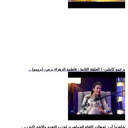
.. (برومو) -نزعمو كاملين- | الحلقة الثانية : فاطمة الزهراء برص
.. شاهدوا أبرز لحظات اللقاء الجماهيري لحزب التقدم والاشتراكية ب