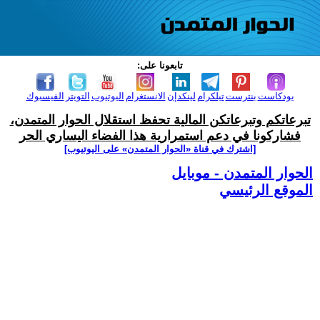
تابعونا على:
بودكاست
بنترست
تيلكرام
لينكدإن
الانستغرام
اليوتيوب
التويتر
الفيسبوك
تبرعاتكم وتبرعاتكن المالية تحفظ استقلال الحوار المتمدن،
فشاركونا في دعم استمرارية هذا الفضاء اليساري الحر
[اشترك في قناة ‫«الحوار المتمدن» على اليوتيوب]
الحوار المتمدن - موبايل
الموقع الرئيسي