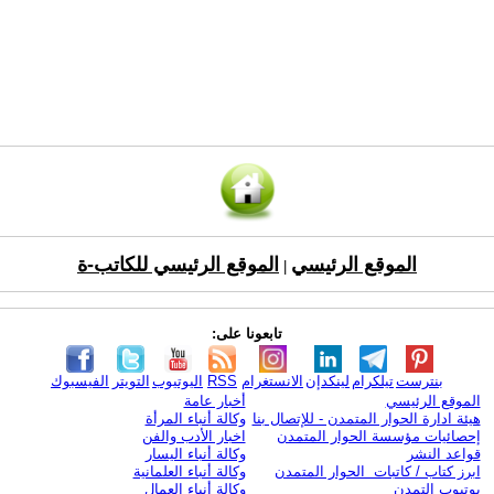
الموقع الرئيسي
الموقع الرئيسي للكاتب-ة
|
تابعونا على:
بنترست
تيلكرام
لينكدإن
الانستغرام
RSS
اليوتيوب
التويتر
الفيسبوك
الموقع الرئيسي
أخبار عامة
هيئة ادارة الحوار المتمدن - للإتصال بنا
وكالة أنباء المرأة
إحصائيات مؤسسة الحوار المتمدن
اخبار الأدب والفن
قواعد النشر
وكالة أنباء اليسار
ابرز كتاب / كاتبات الحوار المتمدن
وكالة أنباء العلمانية
يوتيوب التمدن
وكالة أنباء العمال