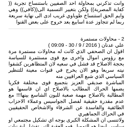
وانت تذكرني بمحاولة احد الصفيين باستنساخ تجربة ((
كفاية المصرية)) ولكن بتغيير التسمية الى((كافي)) وهي
وايم الحق استنساخ طوباوي غريب ادى الى نهاية سريعة
ربما لم تتجاوز عدة اسابيع بعد خروج على بعض القنوا
2 - محاولات مستمرة
علي عدنان ( 2016 / 9 / 30 - 09:09 )
اقول ان الصحفي الذي كانت له محاولات مستمرة مرة
مع رؤوس اموال واخرى مع قوى مستثمرة للسياسة
بحجة الاصلاح قد فشل في سعيه لان المتظاهرين كشفوا
نيته سريعا وهو الان يخرج في قنوات معينة للتنظير
السياسي الذي شبع العراقيين منه
المباشرة صديقي العزيز بتجميع قوى مختلفة فكريا
يضمها الحراك المطالب بالاصلاح اي ان قاسمها هو
المطالبة بالاصلاح مهمة صعبة للبون الشاسع بينها!!! مع
عدم مقدرة حقيقية لفصل الجواسيس وعملاء الاحزاب
الطائفية والفاسدة عن الشرفاء والاشخاص الحقيقيين
في الحراك الجماهيري
ولاتنسى ان المشكلة الكبرى بوجه اي تشكيل مجتمعي او
سياسي ايضا هو التمويل فهو العقبة التي تفشل اية نيات