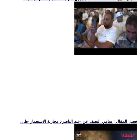
.. فصل المقال | سامي النصف عن -عبد الناصر-: محاربة الاستعمار -ط