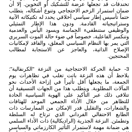
تخندقات قد تجعلها عرضة للتشكيك أو التخوين. إلا أن
ضمان استمرار الزخم الاحتجاجي وتنوع أشكاله، يتطلب
حتماً تأسيس إطار سياسي أخلاقي يحدد له تكتيكاته الآنية
وستراتيجياته القادمة. ودون هذا الإطار التمثيلي
والوظيفي ستنطفيء الحماسة ويسود اليأس والعدمية
وتنكسر الفاعلية، خصوصاً في ضوء حالة الموت السريري
التي يمر بها النظام السياسي المغلق، والفاقد لإمكانيات
الإصلاح الذاتية، والعاجز عن الاستجابة لمطالب
المحتجين.
3- حماية الحركة الاحتجاجية من النزعة "الكرنفالية":
يلاحظ أن هذه النزعة باتت تغلب في تظاهرات يوم
الجمعة، ما يجعلها أقل تأثيراً في إزاحة الأحداث نحو
المآلات المطلوبة. ويتطلب هذا من الجهات التنسيقية أن
تتلافى ذلك عبر التأكيد على الهوية السياسية الحادة
للتظاهر من خلال الأداء الجمعي الموحد للهتافات
والشعارات، والتقليل قدر الإمكان من الممارسات ذات
الطابع الاحتفالي الفرداني الذي ترتاح له السلطة
وتطمئن. النزعة الجذرية (الراديكالية) ذات الأداء السلمي
هي ضمانة مهمة لاستمرار التأثير الكارزماتي والسياسي