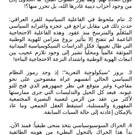
من وجود أحزاب دينية غادرها الله، بل تحرر منها؟!
2. تنام ملحوظ في الفاعلية السياسية للفرد العراقي:
حدث ذلك في مقابل تراجع في عجزه واغترابه السياسي
المتَعَلّم والمترسخ منذ عقود. وهذه الفاعلية الاحتجاجية
الناعمة لم تتفتح إلا بتأثير بزوغ متزامن للهوية الوطنية
التي طال تغييبها. فكل الدراسات السيكوسياسية الميدانية
الموثقة عالمياً ومحلياً تشير إلى وجود تلازم عجيب بين
انبعاث الهوية الوطنية واشتداد النزعة الاحتجاجية البناءة!
3. بروز "سيكولوجية التعرية": إذ وجد رموز النظام
السياسي الحالي أنفسهم عراة مفضوحين على نحو
مفاجيء وغير متوقع في نظر جمهورهم الذي فتح للتو
عيونه. فبعد كل الحيل والتدليسات التي جرى ممارستها
لأكثر من عقد من الزمن لتعمية البصيرة المجتمعية
المقهورة والمستلبة، استيقظ العقل الجمعي وما عاد
بالإمكان إعادته إلى حالة السبات السابقة.
4. الحراك السوسيوسياسي يتخذ منحى طبقياً: فمنذ الآن،
بدأ هذا الحراك بالتحول البطيء من هويته الطائفية