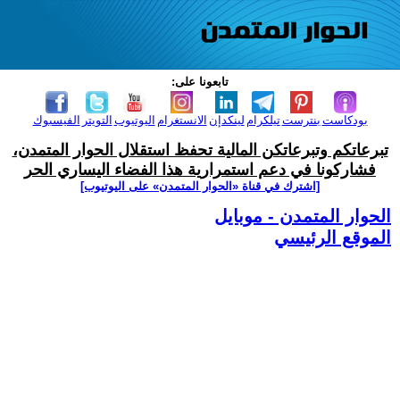
تابعونا على:
بودكاست
بنترست
تيلكرام
لينكدإن
الانستغرام
اليوتيوب
التويتر
الفيسبوك
تبرعاتكم وتبرعاتكن المالية تحفظ استقلال الحوار المتمدن،
فشاركونا في دعم استمرارية هذا الفضاء اليساري الحر
[اشترك في قناة ‫«الحوار المتمدن» على اليوتيوب]
الحوار المتمدن - موبايل
الموقع الرئيسي