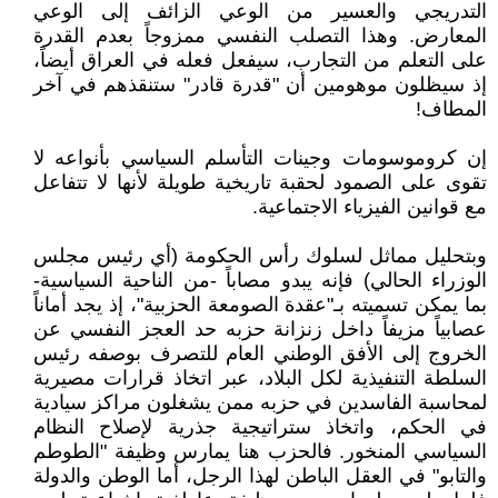
التدريجي والعسير من الوعي الزائف إلى الوعي
المعارض. وهذا التصلب النفسي ممزوجاً بعدم القدرة
على التعلم من التجارب، سيفعل فعله في العراق أيضاً،
إذ سيظلون موهومين أن "قدرة قادر" ستنقذهم في آخر
المطاف!
إن كروموسومات وجينات التأسلم السياسي بأنواعه لا
تقوى على الصمود لحقبة تاريخية طويلة لأنها لا تتفاعل
مع قوانين الفيزياء الاجتماعية.
وبتحليل مماثل لسلوك رأس الحكومة (أي رئيس مجلس
الوزراء الحالي) فإنه يبدو مصاباً -من الناحية السياسية-
بما يمكن تسميته بـ"عقدة الصومعة الحزبية"، إذ يجد أماناً
عصابياً مزيفاً داخل زنزانة حزبه حد العجز النفسي عن
الخروج إلى الأفق الوطني العام للتصرف بوصفه رئيس
السلطة التنفيذية لكل البلاد، عبر اتخاذ قرارات مصيرية
لمحاسبة الفاسدين في حزبه ممن يشغلون مراكز سيادية
في الحكم، واتخاذ ستراتيجية جذرية لإصلاح النظام
السياسي المنخور. فالحزب هنا يمارس وظيفة "الطوطم
والتابو" في العقل الباطن لهذا الرجل، أما الوطن والدولة