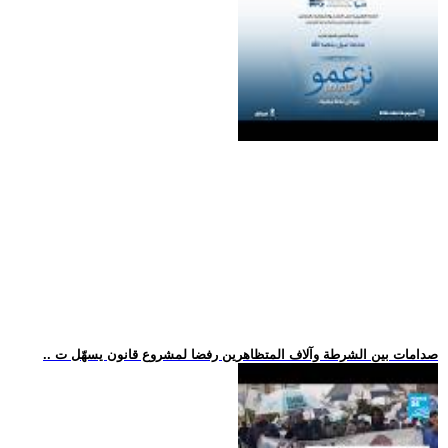
.. صدامات بين الشرطة وآلاف المتظاهرين رفضا لمشروع قانون يسهّل ت