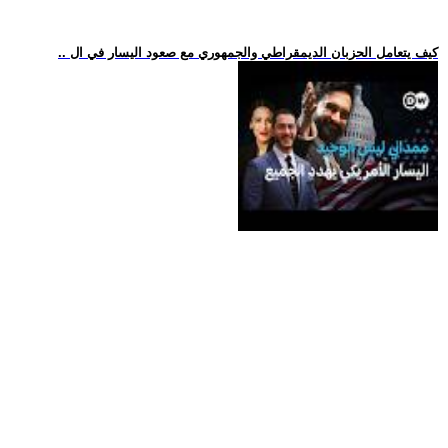
.. كيف يتعامل الحزبان الديمقراطي والجمهوري مع صعود اليسار في ال