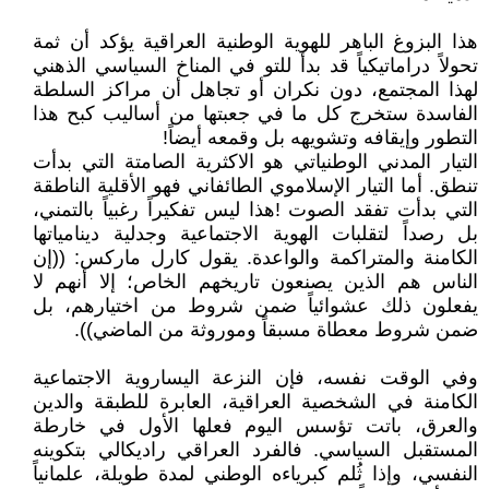
هذا البزوغ الباهر للهوية الوطنية العراقية يؤكد أن ثمة
تحولاً دراماتيكياً قد بدأ للتو في المناخ السياسي الذهني
لهذا المجتمع، دون نكران أو تجاهل أن مراكز السلطة
الفاسدة ستخرج كل ما في جعبتها من أساليب كبح هذا
التطور وإيقافه وتشويهه بل وقمعه أيضاً!
التيار المدني الوطنياتي هو الاكثرية الصامتة التي بدأت
تنطق. أما التيار الإسلاموي الطائفاني فهو الأقلية الناطقة
التي بدأت تفقد الصوت !هذا ليس تفكيراً رغبياً بالتمني،
بل رصداً لتقلبات الهوية الاجتماعية وجدلية دينامياتها
الكامنة والمتراكمة والواعدة. يقول كارل ماركس: ((إن
الناس هم الذين يصنعون تاريخهم الخاص؛ إلا أنهم لا
يفعلون ذلك عشوائياً ضمن شروط من اختيارهم، بل
ضمن شروط معطاة مسبقاً وموروثة من الماضي)).
وفي الوقت نفسه، فإن النزعة اليساروية الاجتماعية
الكامنة في الشخصية العراقية، العابرة للطبقة والدين
والعرق، باتت تؤسس اليوم فعلها الأول في خارطة
المستقبل السياسي. فالفرد العراقي راديكالي بتكوينه
النفسي، وإذا ثُلم كبرياءه الوطني لمدة طويلة، علمانياً