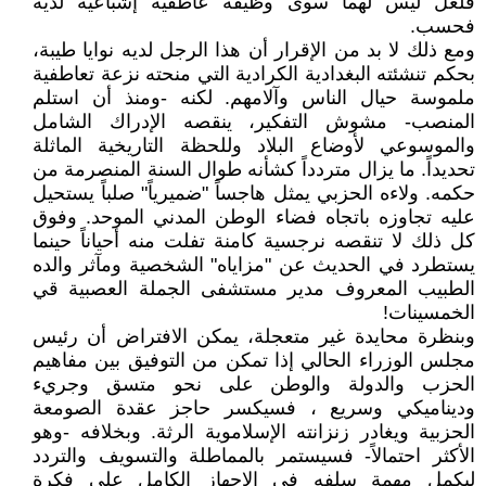
فلعل ليس لهما سوى وظيفة عاطفية إشباعية لديه
فحسب.
ومع ذلك لا بد من الإقرار أن هذا الرجل لديه نوايا طيبة،
بحكم تنشئته البغدادية الكرادية التي منحته نزعة تعاطفية
ملموسة حيال الناس وآلامهم. لكنه -ومنذ أن استلم
المنصب- مشوش التفكير، ينقصه الإدراك الشامل
والموسوعي لأوضاع البلاد وللحظة التاريخية الماثلة
تحديداً. ما يزال متردداً كشأنه طوال السنة المنصرمة من
حكمه. ولاءه الحزبي يمثل هاجساً "ضميرياً" صلباً يستحيل
عليه تجاوزه باتجاه فضاء الوطن المدني الموحد. وفوق
كل ذلك لا تنقصه نرجسية كامنة تفلت منه أحياناً حينما
يستطرد في الحديث عن "مزاياه" الشخصية ومآثر والده
الطبيب المعروف مدير مستشفى الجملة العصبية قي
الخمسينات!
وبنظرة محايدة غير متعجلة، يمكن الافتراض أن رئيس
مجلس الوزراء الحالي إذا تمكن من التوفيق بين مفاهيم
الحزب والدولة والوطن على نحو متسق وجريء
وديناميكي وسريع ، فسيكسر حاجز عقدة الصومعة
الحزبية ويغادر زنزانته الإسلاموية الرثة. وبخلافه -وهو
الأكثر احتمالاً- فسيستمر بالمماطلة والتسويف والتردد
ليكمل مهمة سلفه في الإجهاز الكامل على فكرة