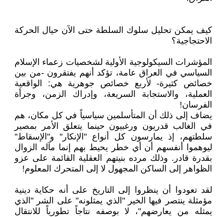
كيف يمكن تحليل سلوك السلطة حتى الآن حيال الحركة
الاحتجاجية؟
المؤشرات السيكولوجية الأولية لشخصيات زعماء الإسلام
السياسي في العراق عامة، تؤكد أنهم يفتقرون -من بين
خصائص كثيرة- لأربع خصائص جوهرية هي: الواقعية
العملية، والاستجابة السريعة، وإدراك الزمن، وجرأة
الفرسان!
يضاف إلى ذلك أن المتأسلمين سياسياً في كل مكان، هم
في الغالب قدريون ورغبيون حينما يتعلق الأمر بمصير
سلطتهم، إذ يمارسون كل أنواع "الإنكار" و"الإسقاط"
ليوهموا أنفسهم أن أي خطر يحيط بهم إنما مآله الزوال
بقدرة قادر. وذلك مرده بنيتهم العقلية القائمة على عزو
الظواهر إلى الساكن المجهول لا إلى المتحرك المعلوم!
لقد تعودوا أن ينظروا إلى التاريخ على أنه حكاية دينية
مؤمثلة ينتصر فيها الخير "الذي يمثلونه" على الشر "الذي
يمثله من يعارضهم"، لا بوصفه نتاجاً تطورياً للانتقال