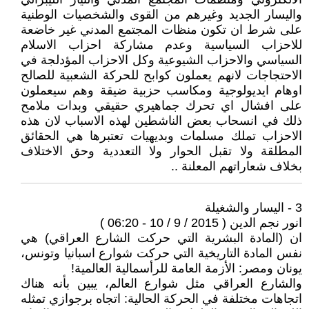
واليسار الجديد وغيرهم من القوى والشخصيات الوطنية
على شرط ان تكون منظات المجتمع المدني غير خاضعة
للاحزاب السياسية وعدم مشاركة احزاب الاسلام
السياسي والاحزاب الشيوعية وكل الاحزاب المؤدلجة في
الاحتجاجات لانهم يعملون كوابح للحركة الشعبية للصالح
اوهام ايديولوجية ومكاسب حزبية ضيقة وهم سيعملون
على افشال اي تحرك جماهيري حقيقي وبدات ملامح
ذلك في انسحاب بعض الناشطين لهذه الاسباب لان هذه
الاحزاب تملك مسلمات وبديهيات تعتبرها هي الحقائق
المطلقة ولا تقبل الحوار ولا التعددية وحق الاختلاف
بخلاف شعاراتهم المعلنة ..
3 - اليسار والشغيلة
انور نجم الدين ( 2015 / 9 / 10 - 06:20 )
ان (المادة البشرية التي حركت الشارع العراقي) هي
نفس المادة التاريخية التي حركت شوارع اسبانيا وتونس،
يونان ومصر: الأزمة العامة للرأسمالية العالمية!
والشارع العراقي مثل شوارع العالم، يبين بأنه هناك
اتجاهات مختلفة في الحركة الحالية: اتجاه برجوازي تمثله