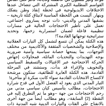
القواسم المطلبية الكبرى المشتركة التي تتضاءل عندها
الاختلافات الايديولوجية في لحظة إنقاذ وطن يتفكك
وينهار. أليست هي اللحظة المناسبة لانبثاق كتلة تاريخية –
بشقيها المدني والديني- ذات توجه يساروي اجتماعي،
تعمل على تأطير الاحتجاجات الحالية في مسارات
تنظيمية فاعلة لضمان استمرارية زخمها، وتحديد
ستراتيجية توجهاتها القادمة؟!
هذه الكتلة يمكن أن تتسع لتشمل كل التيارات العقلانية
والإصلاحية والشخصيات المثقفة والأكاديمية من مختلف
التوجهات، بما يمنحها حصانة سياسية وأمنية ضرورية
بوجه التهديدات والتحديات الماثلة، فمحاولات إجهاض
الحركة الاحتجاجية عبر الاغتيالات والتسقيط السياسي
والتخويف والإغراء قد بدأت، وستشتد في المرحلة
القادمة. هذه الكتلة العابرة للطائفية، ستكون مرشحة
لاكتساح الانتخابات القادمة سواء كانت مبكرة أو متأخرة!
التيار المدني الذي يعود له الفضل الأول في قدح شرارة
الاحتجاجات، مطالب بتأسيس كيان سياسي مدني من
رحم الاحتجاجات من جهة –وهو ما تم التطرق إليه في
النقطة (2) السابقة-، وهو مطالب أيضاً من جهة أخرى
بالانفتاح على الفئات والتيارات الدينية شبه المدنية ذات