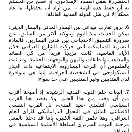
المتضررة بفعل الفساد الإسلاموي، إذ أصبح من المسلّم
به أن حفظ هذه الهيبة – لمن أراد أن يحفظها- ما عاد
ممكناً إلا في ظل الدولة المدنية العادلة!
6. بروز تقارب ميداني بين اليسار المدني واليسار الديني:
يمكن الحديث منذ اليوم وبتوكيد أكثر من السابق، عن
ضرورة التنسيق الاحتجاجي بين هذين اليسارين. فالمادة
البشرية الديناميكية التي حركت الشارع العراقي خلال
الأيام الماضية، كانت مزيجاً فريداً من كل العقائد
والمذاهب والطبقات والمهن والتوجهات الحياتية. وقد ثبت
بالملموس أن النزعة اليساروية الاجتماعية ذات الجذر
السيكولوجي في الشخصية العراقية، إنما هي متوافرة
لدى المتدينين وغير المتدينين على حد سواء!
7. انبعاث حلم الدولة المدنية الرشيدة: إذ أصبحنا أقرب
من أي وقت من هذا الحلم. ولا يقصد هنا القرب
السياسي التنفيذي -بعيد المدى-، بل القرب النفسي
الاقتناعي الماثل في التحول الدراماتيكي للرأي العام
العراقي. وهنا تكمن الثقة الكبيرة بأننا قد دخلنا بالفعل
مرحلة الموت السريري لسلطة الأسلمة السياسية في
العراق!