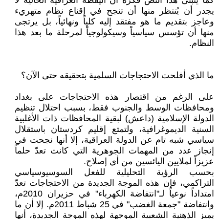
كما يتبنى هذا النص فكرة أن اليقظة العراقية الحالية لا
يجدر أن يُنتظر منها أن تنجح في إقناع نظام متهريء
وعاجز بتقديم ما هو مفتقد إليه كلياً ونهائياً، بل يرتجى
منها أن تؤسس سياسياً وسيكولوجياً لمرحلة ما بعد هذا
النظام.
ما الذي أفلحت الاحتجاجات السلمية بتحقيقه حتى الآن؟
على الرغم من اقتصار هذه الاحتجاجات على بغداد
ومحافظات الوسط والجنوب فقط، بسبب احتلال تنظيم
الدولة الإسلامية (داعش) لبقية المحافظات ذات الأغلبية
السنية الديموغرافية، ولتمتع إقليم كردستان باستقلال
سياسي شبه تام عن الدولة العراقية، إلا أنها نجحت في
إنجاز عدد من المهمات الجوهرية التي كانت تعدّ حلماً
عزيزاً لملايين اليائسين من أي إصلاح.
بحسب الرؤية التحليلية للفعل السوسيوسياسي
التراكمي، فإن هذه الموجة الجديدة من الاحتجاجات تعدّ
امتداداً نوعياً لـ"انتفاضة الكهرباء" في حزيران 2010م،
وانتفاضة "جمعة الغضب" في 25 شباط 2011م. إلا أن ما
يميز الذهنية الشعبية الموجهة لهذه الموجة الجديدة، أنها