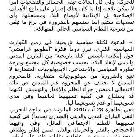
للحركة. وفي كل الحالات تبقى الخسائر والتضحيات أمراً
لا يمكن تلافيه إذا ما كان هناك إصرار على بلوغ الأهداف
الإصلاحية بل الإنقاذية لأوضاع البلاد ومستقبلها. وأي
تضحيات ستقع إنما ستسهم بالضرورة في نزع ما تبقى
من شرعية النظام السياسي الحالي المتهالكة.
4- الدعوة لكتلة سياسية تاريخية: في زمن الكوارث
السياسية الكبرى، تبرز دوماً فكرة "انطونيو غرامشي"
حول إمكانية تأسيس "كتلة تاريخية" بين التيارين المدني
والديني لإنقاذ البلاد، بحسب خصوصية كل مجتمع ودرجة
تطوره السياسي والاجتماعي. الايديولوجيات المتضاربة لا
تنبع بالضرورة من سيكولوجيات متضاربة. فالمحروم
المتدين لا يختلف عن المحروم غير المتدين في بنائه
الانفعالي المتضرر جراء الظلم والإفقار والتهميش، لكنهما
قد يختلفان في كيفية تسبيبهما لحالتهما وفي مدى
تسويغهما أو عدم تسويغهما لها.
ففي تظاهرة 28 آب 2015 المليونية في ساحة التحرير،
التقى التياران المدني والديني (الصدري تحديداً) في كيفية
تسبيبهما للظلم الاجتماعي الماثل، وفي وعيهما
الاحتجاجي بالفقر والحرمان والذل، ضمن إطار وطنياتي
موحد وغير مسبوق في عاطفته وغاياته، قائم على أساس