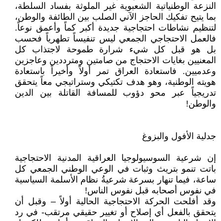
النزعة الوطنياتية الشعبوية غير الملوثة بفساد السلطة،
بما يتيح تفكيك الحاجز الآني الصلب بين الطائفة والوطن،
لتنظيم نشاطات احتجاجية جديدة أكبر كماً وأعمق نوعاً.
فالعمل الاحتجاجي الجمعي ليس تنفيساً تطهرياً فحسب
بل هو قبل كل شيء شرارة طموحة لاجتذاب كل
المعنيين بغايات الاحتجاج من صامتين ومترددين وعاجزين
وعدميين. فاستعادة العراق تمر أولاً وأخيراً باستعادة
هويته الوطنية، وهو هدف تكتيكي وستراتيجي معاً يتحقق
تدريجياً عبر محو دؤوب للمسافة القاتلة بين الدين
والوطن!
جدلية الأفول والبزوغ
إن شرعية السوسيولوجيا العراقية المدنية الاحتجاجية
باتت تنمو بتريث وثبات في الوعي الوطني الجمعي كل
ساعة، فيما تنهار بسرعة شرعيةُ نظام الأسلمة السياسية
في نفوس أصحابه قبل نفوس الناس!
وقد أفلحت الحركة الاحتجاجية الحالية أولاً – وقبل أن
يتحقق بالفعل أي إصلاح أو تغيير حقيقي مرتقب- في رد