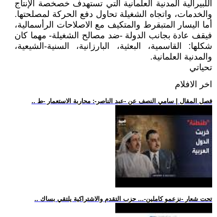
اللبيرالية المدنية العلمانية التي تستهدف خصخصة الإنتاج
والخدمات، واتجاه الشغيلة تحاول دفع الحركة لمصلحتها.
أما اليسار المتبقرط والمتكيف مع الاصلاحات الرأسمالية،
فيقف عادة بجانب الدولة -ضد مصالح الشغيلة- مهما كان
شكلها: القاسمية، البعثية، البارزانية، السنية-الشيعية،
والمدنية العلمانية.
تحياتي
اخر الافلام
.. فصل المقال | سامي النصف عن -عبد الناصر-: محاربة الاستعمار -ط
.. تحت شعار -نزعمو كاملين-... حزب التقدم والاشتراكية يلتقي بساك