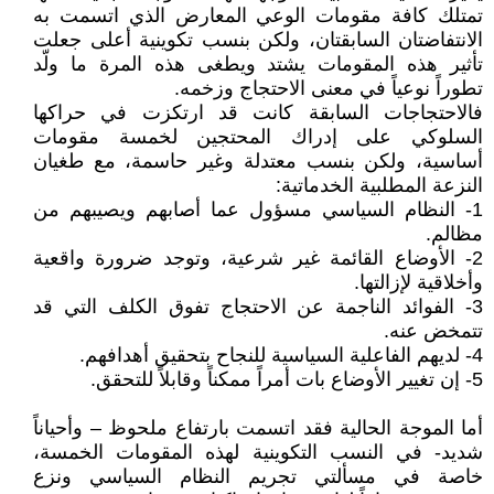
تمتلك كافة مقومات الوعي المعارض الذي اتسمت به
الانتفاضتان السابقتان، ولكن بنسب تكوينية أعلى جعلت
تأثير هذه المقومات يشتد ويطغى هذه المرة ما ولّد
تطوراً نوعياً في معنى الاحتجاج وزخمه.
فالاحتجاجات السابقة كانت قد ارتكزت في حراكها
السلوكي على إدراك المحتجين لخمسة مقومات
أساسية، ولكن بنسب معتدلة وغير حاسمة، مع طغيان
النزعة المطلبية الخدماتية:
1- النظام السياسي مسؤول عما أصابهم ويصيبهم من
مظالم.
2- الأوضاع القائمة غير شرعية، وتوجد ضرورة واقعية
وأخلاقية لإزالتها.
3- الفوائد الناجمة عن الاحتجاج تفوق الكلف التي قد
تتمخض عنه.
4- لديهم الفاعلية السياسية للنجاح بتحقيق أهدافهم.
5- إن تغيير الأوضاع بات أمراً ممكناً وقابلاً للتحقق.
أما الموجة الحالية فقد اتسمت بارتفاع ملحوظ – وأحياناً
شديد- في النسب التكوينية لهذه المقومات الخمسة،
خاصة في مسألتي تجريم النظام السياسي ونزع