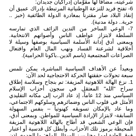
شرعيته، مضافاً لها مقوّمان إدراكيان جديدان:
6- تفتح فريد للنزعة الوطنياتية المرتبطة بإدراك عميق أن
إنقاذ البلاد صار مقترناً بمغادرة الدولة الطائفية (خبز ..
حرية.. دولة مدنية).
7- الوعي الساخر من التدين الزائف الذي تمارسه
السلطة لابتزاز عواطف الناس وأصواتهم الانتخابية.
وبمعنى أدق إدانة الأسلمة السياسية بوصفها وسيلة لا
أخلاقية لشرعنة الفساد ونهب المال العام وافتعال
الصراعات المجتمعية (باسم الدين..باكونا الحرامية).
وبعيداً عن الأهداف السياسية المباشرة، يمكن تلمس
سبعة تحولات حققتها الحركة الاحتجاجية لحد الآن:
1. نزع الهالة اللاهوتية المزيفة: تم بنجاح وسلاسة إطلاق
سراح "الله" المعتقل في سجون أحزاب الإسلام
السياسي منذ 12 عاماً، إذ عاد الرب إلى مكانه التقليدي
الأمثل في قلوب الناس وضمائرهم وسلوكهم الاجتماعي،
وما عاد بالإمكان تسويقه كهنوتياً – بنفس السهولة
السابقة- لابتزاز الإرادة السياسية للمواطن. وبمعنى أدق،
فإن الوعي الشعبي قد أطاح بالهالة اللاهوتية المزيفة
المحيطة برموز تلك الأحزاب، وأبطل كل قدسية أو اعتبار
فوق العادة لهم! وهنا يبرز السؤال الملح: ما الجدوى إذن