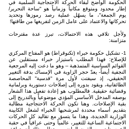
الحكومة الواضح لبقاء الحركة الاحتجاجية السلمية في
إطار محدود ومتوقع مكانياً وزمانياً هو "ساحة التحرير/
يوم الجمعة"، ما يسهّل عملية رصد رموزها وتحديد
تحركاتها والاعتماد على عامل الزمن لتفريغها من طاقتها!
ولأجل تلافي هذه الاحتمالات، تبرز عدة مقترحات
متزامنة:
1- تشكيل حكومة خبراء (تكنوقراط) هو المفتاح المركزي
للإصلاح: فهذا المطلب باستيزار خبراء مستقلين عن
القوائم السياسية المتمذهبة – وهو ما دعت إليه المرجعية
النجفية أيضاً- يعدّ حجر الزاوية في الإمساك بدفة التغيير
الحقيقي، إذ سيفتت لأول مرة "قدسية" المحاصصة
الطائفانية، ويقود بدوره إلى إصلاحات دستورية وبرلمانية
وقضائية حقيقية. فالمطلوب هو إعادة تفعيل هذا الشعار
بوصفه المدخل الأساسي المؤدي موضوعياً وبالتدريج إلى
بقية الإصلاحات. وهنا تكون الحركة الاحتجاجية مطالبة
بتقديم أسماء محددة لمرشحيها الخبراء لشغل الكابينة
الوزارية الجديدة، وهذا ما يتسق مع تقاليد كل الحركات
الاجتماعية الساعية للتغيير، عالمياً وحتى عراقياً في حقبة