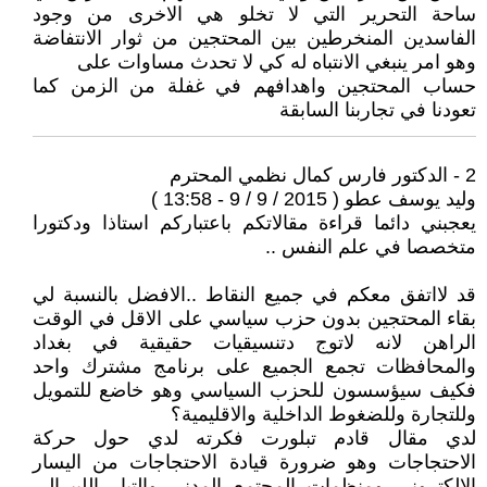
ساحة التحرير التي لا تخلو هي الاخرى من وجود
الفاسدين المنخرطين بين المحتجين من ثوار الانتفاضة
وهو امر ينبغي الانتباه له كي لا تحدث مساوات على
حساب المحتجين واهدافهم في غفلة من الزمن كما
تعودنا في تجاربنا السابقة
2 - الدكتور فارس كمال نظمي المحترم
وليد يوسف عطو ( 2015 / 9 / 9 - 13:58 )
يعجبني دائما قراءة مقالاتكم باعتباركم استاذا ودكتورا
متخصصا في علم النفس ..
قد لااتفق معكم في جميع النقاط ..الافضل بالنسبة لي
بقاء المحتجين بدون حزب سياسي على الاقل في الوقت
الراهن لانه لاتوج دتنسيقيات حقيقية في بغداد
والمحافظات تجمع الجميع على برنامج مشترك واحد
فكيف سيؤسسون للحزب السياسي وهو خاضع للتمويل
وللتجارة وللضغوط الداخلية والاقليمية؟
لدي مقال قادم تبلورت فكرته لدي حول حركة
الاحتجاجات وهو ضرورة قيادة الاحتجاجات من اليسار
الالكتروني ومنظمات المجتمع المدني والتيار الليبرالي