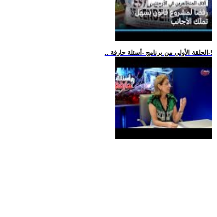
.. الحلقة الأولى من برنامج -أسئلة حارقة-!