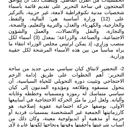
الخمسينات من القرن الماضي. ويتطلب ذلك أن يتوافق
المحتجون في ساحة التحرير على تقديم قائمة بأسماء
شخصيات مدنية تكنوقراطية لامعة، غير حزبية، بالتركيز
على (12) وزارة أساسية هي: المالية، والنفط،
والخارجية، والكهرباء، والعدل، والتربية والتعليم، والصحة،
والتجارة، والنقل والاتصالات، والعمل والشؤون
الاجتماعية، والصناعة، والزراعة؛ بمعدل (3) أسماء لكل
منصب وزاري، إذ يمكن لرئيس مجلس الوزراء انتقاء ما
يراه مناسباً من بين هذه الأسماء المرشحة لكل حقيبة
وزارية.
2- التحضير لانبثاق كيان سياسي مدني جديد من ساحة
التحرير: أهم الخطوات على طريق إدامة الزخم
الاحتجاجي وتثبيت دوره التحويلي للحياة السياسية، أن
يتحول منسقوه وطلائعه ومؤيدوه المدنيون إلى كيان
سياسي متماسك له رموزه ومسمياته وخططه وغاياته
وآلياته. ولعل أبرز ما ميّز الحركة الاحتجاجية في أسابيعها
الأولى، بوصفها حركة اجتماعية عفوية إصلاحية، هو
كارزماتيتها الجمعية غير المشخصنة بمسميات فردية أو
حزبية أو مذهبية أو ايديولوجية معينة، وكان ذلك من
أسباب شرعيتها وأحقيتها وقوتها ونجاحها لكونها عابرة لأي