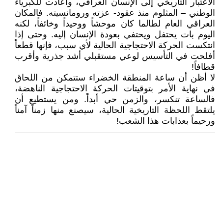
الاعتبار التاريخي إلى الإنسان العراقي، وأعادت للكبرياء
الوطني – المثلوم منذ عقود- عزته ورومانسيته. فالمكان
العراقي العام لطالما كان موحشاً ووحيداً وخائفاً، لكنه
اليوم بات يحتفل ويحتفي بعودة الإنسان إليه. وحتى إذا
انتكست الحركة الاحتجاجية الحالية لأي سبب، فإنها قطعاً
أفلحت في التأسيس لوعي مستقبلي أشد جذرية وأقرب
قطافاً!
لا أظن أن ساعة المنطقة الخضراء ستتمكن من اللحاق
في نهاية الأمر بتوقيتات الحركة الاحتجاجية الناهضة،
فالساعة تنكسر، والزمن حي أبداً. ومن يستطيع أن
يلتقط اللحظة التاريخية الحالية، سيصنع منها زمناً آمناً
ورحيماً بعذابات هذا الشعب!