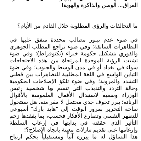
العراق... الوطن والذاكرة والهوية!
ما التحالفات والرؤى المطلوبة خلال القادم من الأيام؟
في ضوء عدم تبلور مطالب محددة متفق عليها في
التظاهرات السابقة؛ وفي ضوء تراجع المطلب الجوهري
والفوري بتشكيل حكومة خبراء (تكنوقراط)؛ وفي ضوء
تشتت الرؤية الموحدة المرتجاة من هذه الاحتجاجات
سواء في بغداد أو في مدن الوسط والجنوب؛ وفي ضوء
التباين الواسع في اللغة المطلبية للتظاهرات بين قطبي
التشدد والمرونة؛ وفي ضوء تلكؤ الإصلاحات الحكومية
وحالة التردد والتذبذب التي تتسم بها شخصية رئيس
الوزراء وسعيه لاستبدال الأفعال الملموسة بالأقوال
الرنانة؛ يبرز تخوف جدي محتمل لا مفر منه: هل ستتحول
ساحة التحرير بمرور الوقت إلى "هايد بارك" أسبوعي
للتطهر النفسي وتصارع الأفكار فحسب، بما يفقدها زخم
التأثير الذي حققته في بدايتها في إرعاب السلطة
وإرغامها على تقديم تنازلات معينة باتجاه الإصلاح؟!
هذا التساؤل له ما يبرره آنياً ومستقبلياً بحكم ارتياح