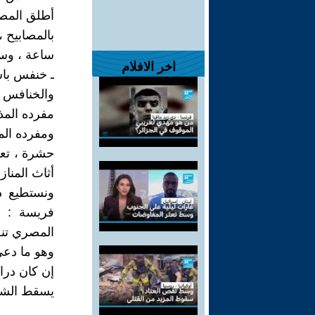
أطلق المص
بالمصابيح ،
ساعة ، وسلم
اخر الافلام
ـ خنفس باش
والخنافس 
مفرده المذ
ومفرده الم
حشرة ، تعي
أثاث المناز
ونستطيع د
فريسة : ب
المصري تنح
وهو ما دعي
إن كان در
يسقط الشا