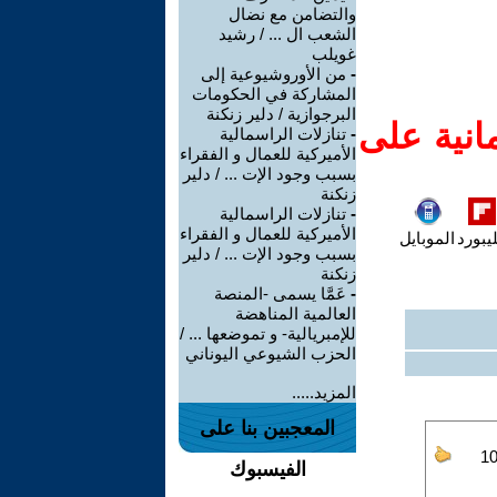
والتضامن مع نضال
الشعب ال ... / رشيد
غويلب
-
من الأوروشيوعية إلى
المشاركة في الحكومات
البرجوازية / دلير زنكنة
انية على
-
تنازلات الراسمالية
الأميركية للعمال و الفقراء
بسبب وجود الإت ... / دلير
زنكنة
-
تنازلات الراسمالية
الأميركية للعمال و الفقراء
يبورد
الموبايل
بسبب وجود الإت ... / دلير
زنكنة
-
عَمَّا يسمى -المنصة
العالمية المناهضة
للإمبريالية- و تموضعها ... /
الحزب الشيوعي اليوناني
المزيد.....
المعجبين بنا على
الفيسبوك