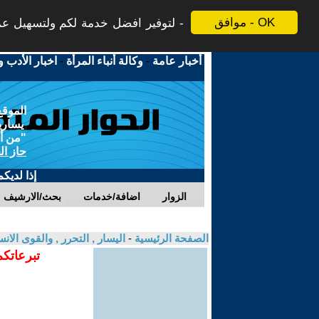
موافق - OK
لتوفير افضل خدمة لكم ولتسهيل عملي
أخبار عامة
-
وكالة أنباء المرأة
-
اخبار الأدب و
الموقع
يسارية
"من أج
حاز ال
إذا لديك
الزوار
اضافة/خدمات
بحث/الارشيف
الصفحة الرئيسية
-
اليسار , التحرر , والقوى الان
تبرعاتكم