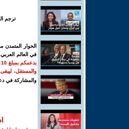
ترجم ال
الحوار المتمدن م
في العالم العربي
ب
والمستقل، ليبقى ص
والمشاركة في دع
ا‫