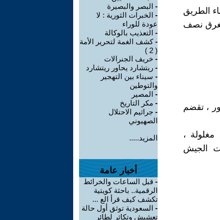
-
البصر والبصيرة
ء الطريق
-
الخبرات الثورية : لا
تستغرق نصف
عودة للوراء
-
التعذيب بالوكالة
-
كشف الغمة لتحرير الأمة
( 2 )
-
خريف الجنرالات
-
ريتشارد يحاور ريتشارد
-
سيناء بين التهجير
والتوطين
-
المصير
-
مكر التاريخ
ر ، تقضم
-
جراثيم الاحتلال
الصهيوني
مغلولة ،
المزيد.....
ات الجيش
أخبار عامة
-
قبل الساعات والخرائط
الرقمية.. باحثة كويتية
تكشف كيف قرأ الع ...
-
السعودية توثق أول حالة
تعشيش وتكاثر لطائر