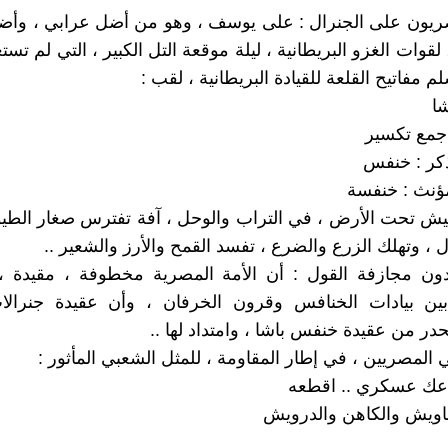
ريون على الجنرال : على يوسف ، وهو من أضل عرابي ، وأضا
 لقوات الغزو البريطانية ، ليلة موقعة التل الكبير ، التي لم 
 مفاتيح القلعة للقيادة البريطانية ، لقب :
ا
جمع تكسير
كر : خنفس
ؤنث : خنفسة
ش تحت الأرض ، في التراب والوحل ، آفة تفترس صغار الطيو
ل ، وتهلك الزرع والضرع ، تفسد القمح والأرز والشعير ..
ون مجازفة القول : أن الأمة المصرية مخطوفة ، مقيدة ، 
ين بيادات الخنافس وقرون الخرفان ، وأن عقيدة جنرال
در من عقيدة خنفس باشا ، وامتداد لها ..
 المصريين ، في إطار المقاومة ، للمثل الشعبي المأثور :
اعك عسكري .. اقطعه
ويش والكاهن والدرويش