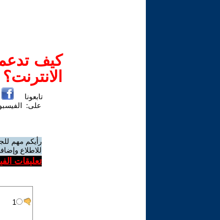
كيف تدعم-
الانترنت؟
تابعونا
على:
الفيسب
رأيكم مهم للج
للاطلاع وإضافة
تعليقات الف