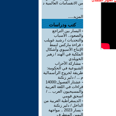
الحوار المتمدن
من الانقسامات العالمية د
...
المزيد.....
كتب ودراسات
-
اليسار بين التراجع
والصعود.. الأسباب
والتحديات / رشيد غويلب
-
قراءة ماركس لنمط
الإنتاج الآسيوي وأشكال
الملكية في الهند / زهير
الخويلدي
-
مشاركة الأحزاب
الشيوعية في الحكومة:
طريقة لخروج الرأسمالية
م ... / دلير زنكنة
-
عشتار الفصول:14000
قراءات في اللغة العربية
والمسيحيون العرب ... /
اسحق قومي
-
الديمقراطية الغربية من
الداخل / دلير زنكنة
-
يسار 2023 .. مواجهة
اليمين المتطرف