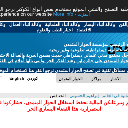
ة التصفح والنشر، الموقع يستخدم بعض أنواع الكوكيز نرجو النق
More info - المزيد
experience on our website
الفن
-
وكالة أنباء اليسار
-
وكالة أنباء العلمانية
-
وكالة أنباء العمال
-
وكا
الاقتصاد
-
اخبار الطب والعلوم
 الرئيسي لمؤسسة الحوار المتمدن
، علمانية، ديمقراطية، تطوعية وغير ربحية
ل مجتمع مدني علماني ديمقراطي حديث يضمن الحرية والعدالة الاجتم
حوار المتمدن على جائزة ابن رشد للفكر الحر والتى نالها أعلام في الفك
م مشاكل تقنية في تصفح الحوار المتمدن نرجو النقر هنا لاستخدام الموقع
كوردي
English
الاخبار
مراكز
الحوار المتمدن
سانية في العالم
-
إبراهيم الحسيني
- الخنافس
 وتبرعاتكن المالية تحفظ استقلال الحوار المتمدن، فشاركونا 
استمرارية هذا الفضاء اليساري الحر