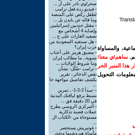
صحراوي نادر على أر ...
-
فيديو ردة فعل ترامب
لطفل ركض على المنصة
Transl
وما قاله عن بايدن يل ...
-
مقتل جنديين إسرائيليين
وإصابة 4 أشخاص مع
تصعيد الغارات على ج ...
-
هل تستفيد السعودية من
حرب إيران؟
اعية، والمساواة
-
مضيق هرمز على أعتاب
م.
ساهم/ي معنا!
تسوية.. ما مطالب إيران
وما شروط الولايات ...
رار هذا المنبر الحر
-
ترامب -ضُلّل- بشأن
معلومات التحويل
نقص الذخائر.. تقرير
يكشف تفاصيل مواجهة حا
...
-
-مبدأ 2-2-1- ـ تمرين
بسيط يرفع لياقتك البدنية
في 20 دقيقة فق ...
-
المركزي الروسي يطرح
عملات فضية تذكارية
مستوحاة من -الكتاب ال
...
-
غوتيريش يستحضر
مأساة هيروشيما ويحذر