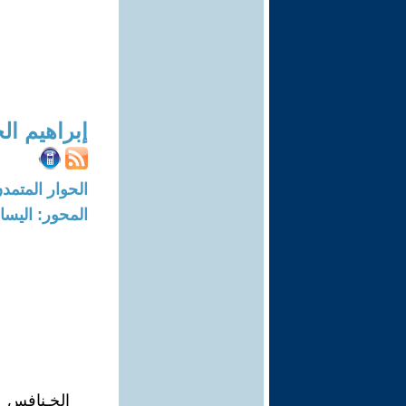
إبراهيم ا
الحوار المتمدن-العدد: 5248 - 6
المحور: اليسار
الخـنافس