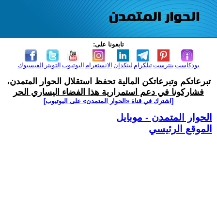
تابعونا على:
بودكاست
بنترست
تيلكرام
لينكدإن
الانستغرام
اليوتيوب
التويتر
الفيسبوك
تبرعاتكم وتبرعاتكن المالية تحفظ استقلال الحوار المتمدن،
فشاركونا في دعم استمرارية هذا الفضاء اليساري الحر
[اشترك في قناة ‫«الحوار المتمدن» على اليوتيوب]
الحوار المتمدن - موبايل
الموقع الرئيسي