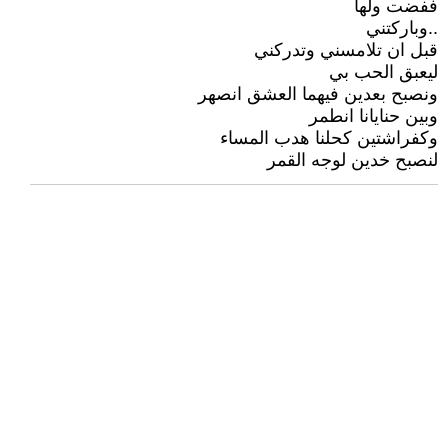
ففضت ولها
..وباركتني
قبل ان تلامسني وتدركني
ليعبق الحب بي
ونصبح بعدين فيهما العشق انصهر
وبين حنايانا انطمر
وكفراشتين كحلنا هدب المساء
لنصبح خدين لوجه القمر