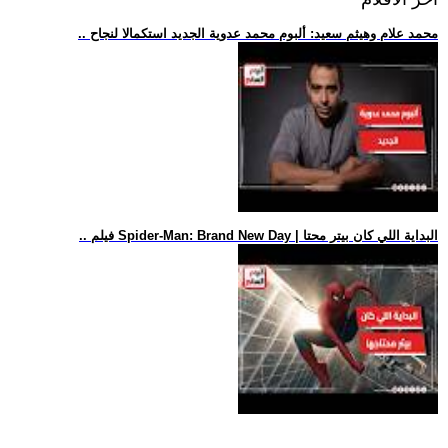
.. محمد علام وهيثم سعيد: ألبوم محمد عدوية الجديد استكمالا لنجاح
.. فيلم Spider-Man: Brand New Day | البداية اللي كان بيتر محتا