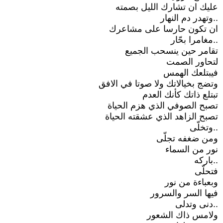
عليك ان تشارك الليل بصمته
..وتهدر دم النهار
ان تكون حارسا على مشاعرك
..مغامرا بحّار
تقامر حين ينسحب الجميع
لتحاور الصمت
فيبتلعك الهمس
وتضج بخيالاتك ولا صوتا في الافق
تبتلع ذاتك كأنك العدم
تصبح الصوفي الذي هزم الحياة
تصبح الزاهد الذي عشقته الحياة
..وتخلّى
ومن ضغفه تجلّى
نور من السماء
..باركه
فتحلّى
وبعباءة من نور
فيها السر والسرور
..دنى وتدلى
ولامس ذاك الشعور