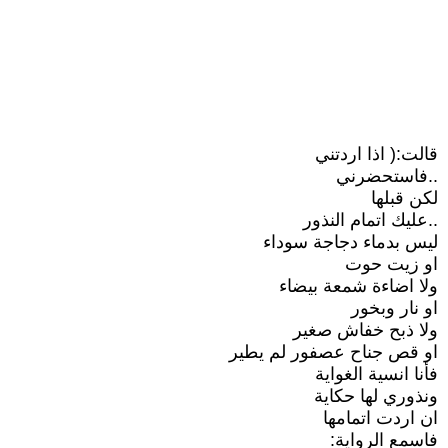
قالت:( اذا اردتني
..فاستحضرني
لكن قبلها
..عليك اتمام النذور
ليس بدماء دجاجة سوداء
او زيت حوت
ولا اضاءة شمعة بيضاء
او نار وبخور
ولا ذبح خفاش صغير
او قص جناح عصفور لم يطير
فأنا انسية الغواية
ونذوري لها حكاية
ان اردت اتمامها
فاسمع الرواية: