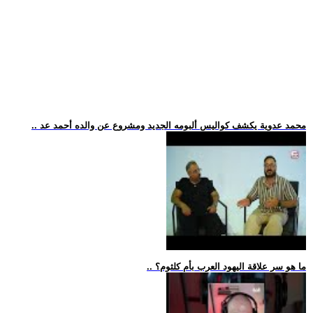
.. محمد عدوية يكشف كواليس ألبومه الجديد ومشروع عن والده أحمد عد
.. ما هو سر علاقة اليهود العرب بأم كلثوم؟