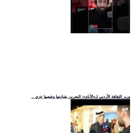
.. وزير الثقافة الأردني لـ«الأيام»: البحرين بقيادتها وشعبها عزي