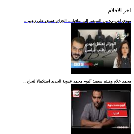
اخر الافلام
.. مهدي لعريبي: من السينما إلى -مافيا-... الجزائر تقبض على زعيم
.. محمد علام وهيثم سعيد: ألبوم محمد عدوية الجديد استكمالا لنجاح