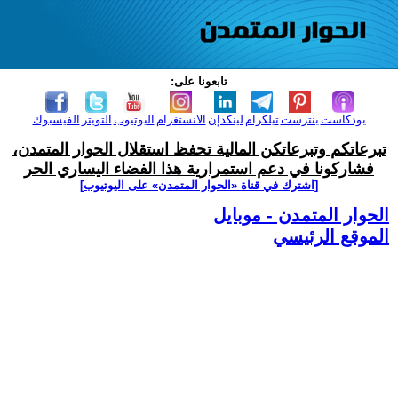
تابعونا على:
بودكاست
بنترست
تيلكرام
لينكدإن
الانستغرام
اليوتيوب
التويتر
الفيسبوك
تبرعاتكم وتبرعاتكن المالية تحفظ استقلال الحوار المتمدن،
فشاركونا في دعم استمرارية هذا الفضاء اليساري الحر
[اشترك في قناة ‫«الحوار المتمدن» على اليوتيوب]
الحوار المتمدن - موبايل
الموقع الرئيسي