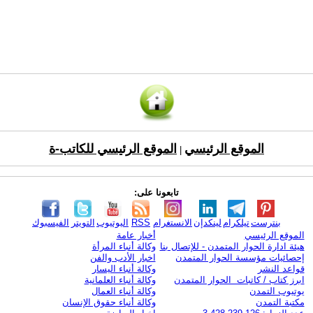
الموقع الرئيسي
الموقع الرئيسي للكاتب-ة
|
تابعونا على:
بنترست
تيلكرام
لينكدإن
الانستغرام
RSS
اليوتيوب
التويتر
الفيسبوك
الموقع الرئيسي
أخبار عامة
هيئة ادارة الحوار المتمدن - للإتصال بنا
وكالة أنباء المرأة
إحصائيات مؤسسة الحوار المتمدن
اخبار الأدب والفن
قواعد النشر
وكالة أنباء اليسار
ابرز كتاب / كاتبات الحوار المتمدن
وكالة أنباء العلمانية
يوتيوب التمدن
وكالة أنباء العمال
مكتبة التمدن
وكالة أنباء حقوق الإنسان