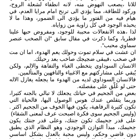
للانا ،يصعب النهوض منه، لانه انطفاء لشعلة الروح،
وركود للطاقة، مما يؤدي الى ترنح امام مرايا العدم، في
هيام فيه من الفتور ما يؤدي الى الضمور، وهذا ما لا
يحبذه الوجود في كل زاوية من زواياه.
لذا ،هذه الانفعالات محببة للوجود، ومفروض حبها علينا
فطريا، وكما ذكرت في مقال سابق "ان الصخب عنصر
سماوي محبب".
ان عشت في سلام تموت وحولك يعم الهدوء، اما ان مت
في صخب ،فيبقى ضجيجك صاخب بعد رحيلك.
الانسان السوداوي يتخطى الغباء والتفاهة والالم، ولكن
يُبقي على مشاركتهم مع الاغبياء والتافهين والمتألمين.
فالانسان السوداوي لديه من الهدوء ما يجعله يغازل الاله
حتى لو عُلّق على مقصلته.
بعض من الجحيم في حياتك يجعلك لا تبالي بالجنه كثيرا،
وربما يتقلص عندك هوس الوصول اليها، فالحياة التي
تكون كثيرة الرفاهية، يكون فيها الخوف من الجحيم اكثر .
(وليس الجحيم سوى فكرة اصبحت عرف لمعنى الشقاء)
على قدر جحيمك تكون جنتك، وعلى قدر جنتك يكون
جحيمك، مبدأ التوازن الوجودي، وهو النظام الذي يطبق
دون قاضي وحكم، وليس محبة بالعدل بشكل اساسي