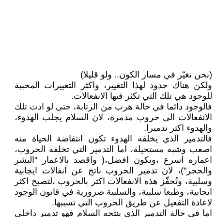
(نحن نغيّر في مسار الكون.. ولو قليلا)
ولكن هناك حدود لهذا التغيير، واكثر التغييرات المحببة
للوجود هي تلك التي تكثر فيها الانفعالات.
فالوجود دائما في حالة هرب من الرتابة، حتى لو ادت تلك
الانفعالات الى حروب مدمرة، لان السلام يجلب الهدوء،
والهدوء اكثر تدميرا.
فالتدمير الذي يخلفه الهدوء تكون انتفاضة الحياة منه
اصعب وشبه مستحيلة، اما التدمير التي تخلفه الحروب،
اعماره اسرع ،ويكون افضل،( واقصد بالاعمار "البشر
والحجر")، لان تدمير الحروب ناتج عن انفالات ايجابية
وسلبية، وتُحفّز هذه الانفعالات اكثر بالحروب ،لتصبح اكثر
ايجابية، وطبعا سلبية، والسلبية ضرورية في قانون الوجود
لاعادة التفعيل عن طريق الحروب التي تسببها.
اما في حالة التدمير الذي ينتجه السلام فهو تدمير داخلي