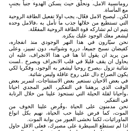
رومانسية الامل، ونحلّق حيث يسكن الهدوء جنباً بجنبٍ
مع المأساة.
لكن.. ليصبح الامل فعّال، يجب اولا تفعيل الطاقة الروحية
التي تستطيع من خلالها جذب ما تأمل به ،فالامل وحده
يتيم ان لم تشاركه قوة الطاقة الروحية المفعّلة.
ليشعر معك الوجود عليك بنكزه.
نحن سيّارون في هذا النهر الوجودي منذ انفجاره،
كفيضان نسبح جميعا، درره وشوائبه، دون تمييز، وعلى
من يريد ان يقول انا هنا في هذا الانجراف، عليه ان
يحاول ان يقف قليلا في قلب الانجراف ويصرخ ..لست
شائبة تزول ،يصرخ روحيا ليشعر به الوجود، وفكريا لكي
يكون الصراخ دال على روح عاقلة وليس شائبة.
في بعض الاحيان نستعير بعض الاستنتاجات، لتمرير بعض
الوقت الذي يرهقنا في التفكير، الغير المجدي احيانا
،واحيانا لقلة الحيلة التي تستحوذ علينا من خلال الرتابة
في التفكير.
نحن مدمنون على الحياة ،وفُرض علينا الخوف من
الموت، كما فرض علينا حب الحياة، نهيم بكل انواع
الماورائيات، لكننا نخشى العبور من بوابة الموت.
اذا لم تستطع السيطرة على مصيرك، فعلى الاقل حاول