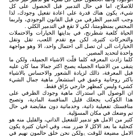
للاصلاح، اما في حال التدمير قبل الحصول على كل
شيء، يكون هناك قدرة على اعادة تفعيل وجودك، لذا
وجب التدمير الظرفي من قبل القانون الوجودي، ولربما
المختص بمنظومتنا، لكي لا تقع في التدمير الكلي .
الحياة كلعبة شطرنج، في بدايتها الخيارات والاحتملات
والتحركات كثيرة، لكن مع تقدم اللعب، تقل وتقل
الخيارات الى ان تصل الى احتمال واحد، الا وهو مواجهة
واحدة لتحديد المصير.
كلما زادت المعرفه كلما قلّت الاشياء الجميلة، ولكن ما
يتبقى من الاشياء الجميله يصبح اكثر جمالا مما كان عليه
قبل المعرفة، ذالك لزيادة الشعور والاحساس بالاشياء
باكثر روحانية وعمق في استشعار ماهية جمال الشيء
كشيء وليس كمظهر خارجي برّاق فقط.
ان الوصول الى استدراك ماهية وجودك الظرفي على
هذا الكوكب يجعلك قليل المنافسة المادية، وتصبح
منافستك تفعيلية ذاتية، وخدماتية دون مقايضة في حال
تم وضعك في مكان المسؤلية.
كثير من الامل هو تدمير للتفعيل الذاتي، والقليل منه هو
كتحلية ما بعد الاكل لا ضرر منه، وفي احيان كثيرة يكون
الامل مضيعة للوقت ،ولكن نحن خلق حالمون نهيم في