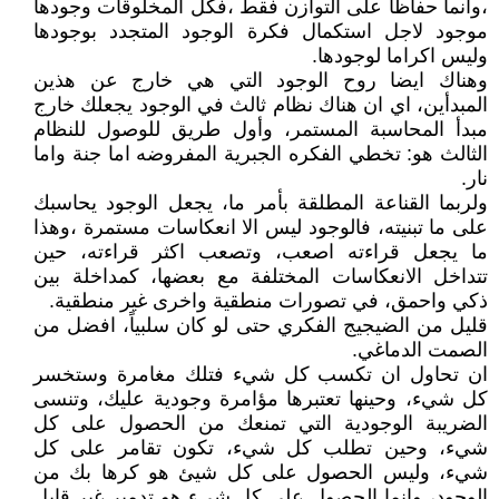
،وانما حفاظا على التوازن فقط ،فكل المخلوقات وجودها
موجود لاجل استكمال فكرة الوجود المتجدد بوجودها
وليس اكراما لوجودها.
وهناك ايضا روح الوجود التي هي خارج عن هذين
المبدأين، اي ان هناك نظام ثالث في الوجود يجعلك خارج
مبدأ المحاسبة المستمر، وأول طريق للوصول للنظام
الثالث هو: تخطي الفكره الجبرية المفروضه اما جنة واما
نار.
ولربما القناعة المطلقة بأمر ما، يجعل الوجود يحاسبك
على ما تبنيته، فالوجود ليس الا انعكاسات مستمرة ،وهذا
ما يجعل قراءته اصعب، وتصعب اكثر قراءته، حين
تتداخل الانعكاسات المختلفة مع بعضها، كمداخلة بين
ذكي واحمق، في تصورات منطقية واخرى غير منطقية.
قليل من الضيجيج الفكري حتى لو كان سلبياً، افضل من
الصمت الدماغي.
ان تحاول ان تكسب كل شيء فتلك مغامرة وستخسر
كل شيء، وحينها تعتبرها مؤامرة وجودية عليك، وتنسى
الضريبة الوجودية التي تمنعك من الحصول على كل
شيء، وحين تطلب كل شيء، تكون تقامر على كل
شيء، وليس الحصول على كل شيئ هو كرها بك من
الوجود، وانما الحصول على كل شيء هو تدمير غير قابل