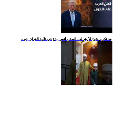
.. بعد تكريم شيخ الأزهر له.. الطفل أنس يبدع في تلاوة القرآن بدو