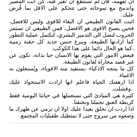
ان تفهمه، فان لم تستطع ان تغيّر فيه، كن انت المصير
واندمج مع تموجاته حتى تتحكم على الاقل بما فُرض
عليك.
اثبت القانون الطبيعي ان البقاء للاقوى وليس للافضل،
فحين يصبح الاقوى هو الافضل، فمن الطبيعي ان تستمر
الحروب لنصل الى التدمير البشري، لتكتمل عملية التطور
كما ارادتها الطبيعة، ويبزغ جنس جديد كل حقبة زمنية
،كما هو الحال دائما على هذا الكوكب.
فبعض الامور التي يقوم بها الانسان حبا بذاته، تكون عن
غير قصد مجاراة لقانون الطبيعة.
كل ما ينتجه الاذكياء ،يستفيد منه الاقوياء، ويُستغلون به
الاغبياء.
اذا ارهقتك الحياة فاعلم انها ارادت الاستحواذ عليك
..وفشلت.
كثيرة هي المبادئ التي نستعملها في حياتنا اليومية فقط
كربطة العنق تجملنا وتخنقنا.
اذا اردت ان تحلق بعيدا عليك اولا ان ترمي عن ظهرك ما
وضعوه من سروج حتى لا تمتطيك طفيليات المجتمع.