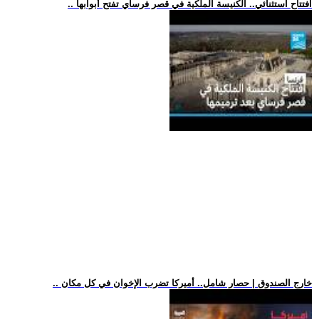
.. افتتاح استثنائي.. الكنيسة الملكية في قصر فرساي تفتح أبوابها
.. خارج الصندوق | حصار شامل.. أميركا تضرب الإخوان في كل مكان