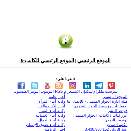
الموقع الرئيسي
الموقع الرئيسي للكاتب-ة
|
تابعونا على:
بنترست
تيلكرام
لينكدإن
الانستغرام
RSS
اليوتيوب
التويتر
الفيسبوك
الموقع الرئيسي
أخبار عامة
هيئة ادارة الحوار المتمدن - للإتصال بنا
وكالة أنباء المرأة
إحصائيات مؤسسة الحوار المتمدن
اخبار الأدب والفن
قواعد النشر
وكالة أنباء اليسار
ابرز كتاب / كاتبات الحوار المتمدن
وكالة أنباء العلمانية
يوتيوب التمدن
وكالة أنباء العمال
مكتبة التمدن
وكالة أنباء حقوق الإنسان
عدد الزوار: 3,430,958,152
اخبار الرياضة