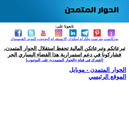
تابعونا على:
بودكاست
بنترست
تيلكرام
لينكدإن
الانستغرام
اليوتيوب
التويتر
الفيسبوك
تبرعاتكم وتبرعاتكن المالية تحفظ استقلال الحوار المتمدن،
فشاركونا في دعم استمرارية هذا الفضاء اليساري الحر
[اشترك في قناة ‫«الحوار المتمدن» على اليوتيوب]
الحوار المتمدن - موبايل
الموقع الرئيسي