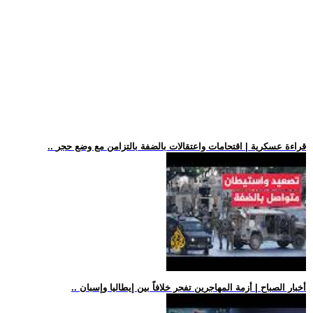
.. قراءة عسكرية | اقتحامات واعتقالات بالضفة بالتزامن مع وضع حجر
.. أخبار الصباح | أزمة المهاجرين تفجر خلافاً بين إيطاليا وإسبان