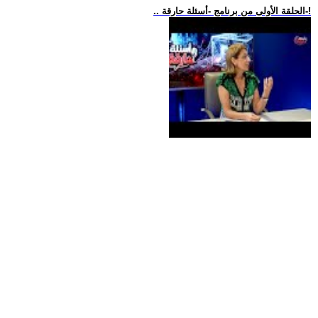
.. الحلقة الأولى من برنامج -أسئلة حارقة-!