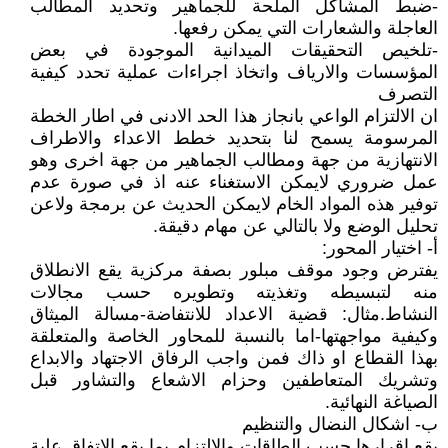
-ضبط المشاكل الملحة للجماهير وتحديد المطالب
العاجلة والشعارات التي يمكن رفعها.
-تلخيص التحقيقات الميدانية الموجودة في بعض
المؤسسات والارياف واتخاذ اجراءات عملية تحدد كيفية
التصرف
ان الالتزام الواعي بانجاز هذا الحد الادنى في اطار الخطة
المرسومة يسمح لنا بتحديد خطط الاعداء والاطراف
الانتهازية من جهة ومطالب الجماهير من جهة اخرى وهو
عمل ضروري لايمكن الاستغناء عنه اذ في صورة عدم
توفير هذه المواد الخام لايمكن الحديث عن برمجة ولاعن
تحليل الوضع ولا بالتالي عن مهام دقيقة.
أ- اختيار المحور:
يفترض وجود موقف مبلور بصفة مركزية يقع الانطلاق
منه لتبسيطه وتغذيته وتطويره حسب مجالات
النشاط.مثال: قضية الاعداد للانتفاضة-مسالة الميثاق
وكيفية مواجهتها-اما بالنسبة للمحاور الخاصة والمتعلقة
بهذا القطاع او ذاك فمن واجب الرفاق الاجتهاد والابداع
وتشريك المتعاطفين وحزام الاشعاع والتشاور قبل
الصياغة النهائية.
ب- اشكال النضال والتنظيم
يقع اقرارها حسب الطاقات والالتزام بما يقع الاتفاق علية