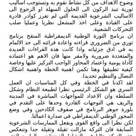
وضوح الاهداف من كل نشاط نقوم به وتستوجب اساليب
ثورية تنبذ الركون الى الحلول السهلة او الرجوع الى
الاساليب الشرعوية القديمة التي لم تفرز كوادر قادرة
على القيادة وعلى اخذ المشعل نظريا وعمليا صلب
التحركات الشعبية.
ان برنامج الثورة الوطنية الديمقراطية المنقح برنامج
ثوري من الضروري قراءته واعادة قرائته الى حد الالمام
به في ادق جزئياته واذا كانت هذة القراءات العديدة
والمتعددة ضرورية ولامفر منها فان الاهم هو اعتماده
كأداة يومية واعتماد المحاور الواجب التركيز عليها وخاصة
كيفية تطبيقها وهنا تكمن اهمية الخطة واهمية اشكال
النضال والتنظيم تحديدا.
لقد اكدنا في الخطة وفي كل المناسبات ان العمل
السري هو الشكل الرئيسي نظرا لطبيعة النظام وشكل
السلطة وان الاعداد للمواجهات المباشرة في المدينة
والريف هي التوجهات القادرة وحدها على التقدم في
بلورة جوهر البرنامج في صفوف الكادحين وفي وضع
المحور الوطني الديمقراطي في صدارة اعمالنا.
لكن نظرا الى واقع القوى وبفعل الممارسات الشرعوية
السابقة فان التركة مازالت ثقيلة وثقيلة جدا وتنعكس