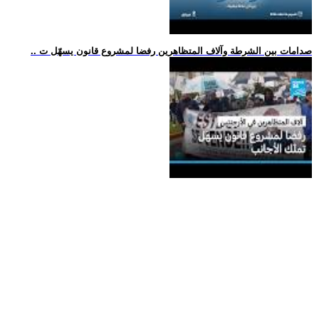
.. صدامات بين الشرطة وآلاف المتظاهرين رفضا لمشروع قانون يسهّل ت