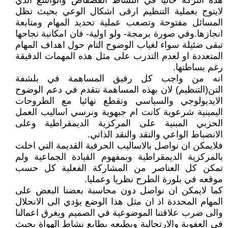
هذه التركة حاليا في النشاط الفضفاض والواسع الذي
لايتوج بعملية التنظيم ارقى اشكال الوعي بحيث تظل
المسائل مفتوحة وتصعب عملية تحديد المهام ومتابعة
انجازها.وفي صورة برمجة- ولو اولية- فان امكانية نجاحها
تبقى ضئيلة سواء لغياب الوضوح التام حول اهداف المهام
المتعددة او لعدم التدرب على مثل هذه المهمات الدقيقة
رغم بساطتها.
انه من واجب كل رفيق المساهمة في بلشفة
التن(التنظيم) لان بهذه المساهمة نتقدم في دعم الوضوح
الايديولوجي والسياسي ونقطع نهائيا مع الطروحات
اليمينية شرعوية كانت ام جبهوية ونرسي اساليب العمل
الحزبي المبنية على المركزية الديمقراطية وعلى
الانضباط الواعي والنقد والنقد الذاتي.
فلايمكن ان نواصل بالاساليب الحرفية القديمة التي اخلت
بالمركزية الديمقراطية وبمفهوم القيادة الجماعية ولم
تمكن كل العناصر من المشاركة الفعلية كل حسب
موقعه في بلورة الطرح نظريا وعمليا.
كما لايمكن ان نواصل دون محاسبة بعضنا البعض على
المهام المحددة اذ ان مثل هذا الوضع يؤدي الى الانحلال
والى ضرب علاقتنا الموضوعية في الصميم ويغرق اعمالنا
في العفوية والارتجالية ويطبعه بطابع نشاط الهواة بحيث