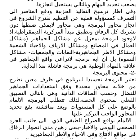
يصعب تحديد المهام وبالتالي يستحيل انجازها.
وفي اطار ترسيخ التقاليد الحزبية ودفع العناصر الى
التصرف كمسؤولة فعلية عن التنظيم نقترح الشروع في
انجاز محاور البرمجة وهي محاور لايمكن ضبطها دون
تشريك كل الرفاق وتطبيق مبدأ المركزية الديمقراطية.اذ
لاوجود لبرمجة بمعزل عن مشاكل الجماهير (مشاكل
العمال في المصانع ومشاكل الارياف والاحياء الشعبية
ومشاكل الاطر الجماهيرية-النقابات والجمعيات- مشاكل
النسوة) بل ان اية برمجة لاتراعي واقع الجماهير في
علاقة بالمهام الوطنية هي برمجة فاشلة منذ البداية.
-2- محتوى البرمجة
تعتبر البرمجة تجسيدا للبرنامج في ظرف معين تطرح
من خلاله محاور محددة وفق استعدادات الجماهير
للنضال وحسب الطاقات الذاتية وهي بالتالي التطبيق
الفعلي لمحتوى الخطة.لذلك تتطلب البرمجة الالمام
بالوضع على كل المستويات وبعد مناقشته يقع تحديد
المحاور الواجب التركيز عليها
- الالمام بواقع الصراع الطبقي الذي –الى جانب الجرد
الصحفي اليومي والاخبار-يبقى رهين مدى انصهار الرفاق
في مواقع الانتاج وفي الاحياء والاطر الجماهيرية