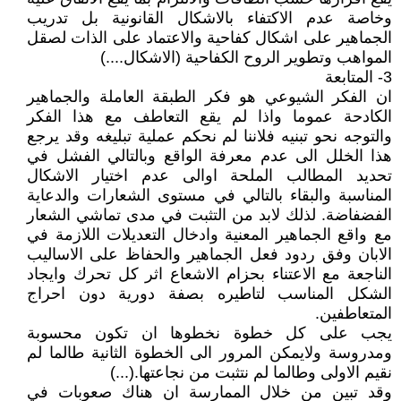
وخاصة عدم الاكتفاء بالاشكال القانونية بل تدريب
الجماهير على اشكال كفاحية والاعتماد على الذات لصقل
المواهب وتطوير الروح الكفاحية (الاشكال....)
3- المتابعة
ان الفكر الشيوعي هو فكر الطبقة العاملة والجماهير
الكادحة عموما واذا لم يقع التعاطف مع هذا الفكر
والتوجه نحو تبنيه فلاننا لم نحكم عملية تبليغه وقد يرجع
هذا الخلل الى عدم معرفة الواقع وبالتالي الفشل في
تحديد المطالب الملحة اوالى عدم اختيار الاشكال
المناسبة والبقاء بالتالي في مستوى الشعارات والدعاية
الفضفاضة. لذلك لابد من التثبت في مدى تماشي الشعار
مع واقع الجماهير المعنية وادخال التعديلات اللازمة في
الابان وفق ردود فعل الجماهير والحفاظ على الاساليب
الناجعة مع الاعتناء بحزام الاشعاع اثر كل تحرك وايجاد
الشكل المناسب لتاطيره بصفة دورية دون احراج
المتعاطفين.
يجب على كل خطوة نخطوها ان تكون محسوبة
ومدروسة ولايمكن المرور الى الخطوة الثانية طالما لم
نقيم الاولى وطالما لم نتثبت من نجاعتها.(...)
وقد تبين من خلال الممارسة ان هناك صعوبات في