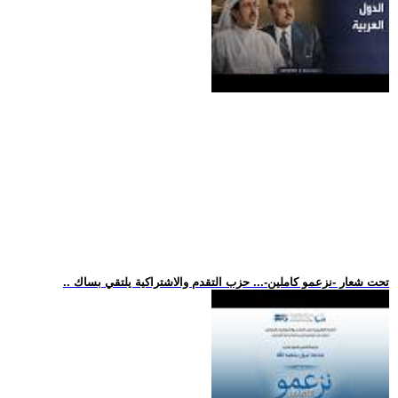
.. تحت شعار -نزعمو كاملين-... حزب التقدم والاشتراكية يلتقي بساك