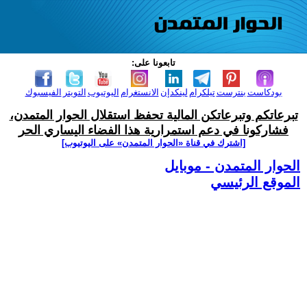
تابعونا على:
بودكاست
بنترست
تيلكرام
لينكدإن
الانستغرام
اليوتيوب
التويتر
الفيسبوك
تبرعاتكم وتبرعاتكن المالية تحفظ استقلال الحوار المتمدن،
فشاركونا في دعم استمرارية هذا الفضاء اليساري الحر
[اشترك في قناة ‫«الحوار المتمدن» على اليوتيوب]
الحوار المتمدن - موبايل
الموقع الرئيسي