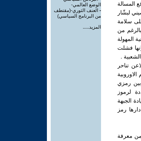
ع المسالة
الوضع العالمي-
-
العنف الثوري-(مقتطف
ني لبشّار
من البرنامج السياسي)
لى سلامة
المزيد.....
بالرغم من
ية المهولة
إنها فشلت
لشعبية .
عن تناحر
الاوروبية
بين رمزي
دة لرموز
ادة الجبهة
دارها رمز
 من معرفة