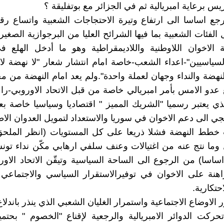
س برعاية امبريالية ثم في الجزائر مع بوتفليقة ؟
رجع اساسا الى ارتفاع وتيرة الاحتجاجات الشعبية واتساع رق
لفئات الشعبية بما فيها الشرائح العليا من البرجوازية الصغي
الاخوان اللاوطنية واللاديمقراطية وهو ما أدخل الهلع
سياسيين"-اعداء الشعب-خاصة امام انتشار شعار "لا نهضة لا 
النهضة والنداء وجهان لعملة واحدة".ولم يعد امام النهضة من
 عدو الامس بأمر امبريالي خاصة من قبل الاتحاد الاوروبي-را
ذي يعتبر رسميا "الشريك المميز " اقتصاديا وسياسيا خاصة بع
يجي الى دعم الاخوان في سوريا والاستعداد لتمويل العدوان الا
وما نتج عنه من اغتيالات وعنف سلفي ارهابي مكّن نداء تو
ساسا) من الرجوع الى الساحة السياسية وتيقّن الاتحاد الاورو
اهنة على الاخوان في توفيرالاستقرار السياسي والاجتماعي
حتكارية.
 الاوضاع الاجتماعية واستمرار الغليان الشعبي الذي ينذر باندلاع
ركت الدوائر الامبريالية والرجعية لإقناع "الخصوم " بحتمي