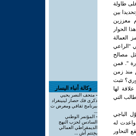
لى طاولة
حديدا بين
م معززين
ذا الحوار
ز العمالة
ي "الراعي
ثل مصالح
رة ". فمن
 منذ زمن
وري؟ تثبت
وكالة أنباء اليسار
علاقة لها
-
متحف النصر يحيي
طالب التي
ذكرى فك حصار لينينغراد
ببرنامج ثقافي ومعرض ت
...
ّل الباجي
-
المؤتمر الوطني
السادس لحزب النهج
واعدت له
الديمقراطي العمالي
ع التحاور
يختتم أش ...