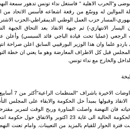
وضى و"الحرب الاهلية " فاستغل نداء تونس تدهور سمعة الن
ولة الموالين له ووسّع من رقعة اشعاعه فأسس الاتحاد من 
جمهوري-المسار حزب العمل الوطني الديمقراطي-الحزب الاشتر
 اليسار الانتهازي-) ثم جبهة الانقاذ بعد التحاق الجبهة الش
 الرجعي (عمليا تحت قيادة الباجي قائد السبسي) وأعلن ع
باردو علما وان هذا الوزير البورقيبي السابق اعلن صراحة انت
لمجلس قبل كل الاطراف المعارضة وهو ما يعني ان خطة التو
داخل والخارج مع نداء تونس.
بخة
دامت المفاوضات الاخيرة باشراف
 الانقاذ وقبولها بمبدأ حل الحكومة والابقاء على المجلس ال
ياته فان النهضة واصلت المناورة وربح الوقت لتمرير مقترح
بالتمسك بالحكومة الحالية الى غاية 23 اكتوبر والاتفاق حول ح
 فترة الحوار للقيام بالمزيد من التعيينات. وامام تعنت النهض