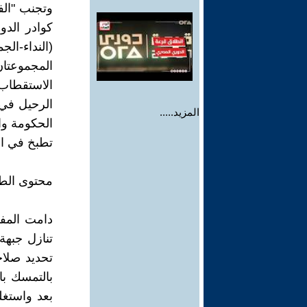
وتجنب "الف
كوادر الد
(النداء-ال
المجموعتان
الاستقطاب
الرحيل في 
المزيد.....
الحكومة وا
تطبخ في ال
محتوى الط
تنازل جبهة
تحديد صلاح
بعد واستغلت