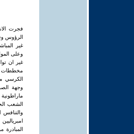
فجرت الان
الرؤوس وفا
غير المبا
وعلى المواد
غير ان توا
مخططات الا
الكرسي مك
وجهة الصر
ماراطونية
الشعب الح
والتنافس 
امبرياليين
المبادرة م