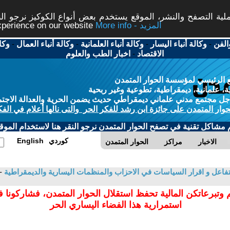
ة التصفح والنشر، الموقع يستخدم بعض أنواع الكوكيز نرجو النق
More info - المزيد
experience on our website
الفن
-
وكالة أنباء اليسار
-
وكالة أنباء العلمانية
-
وكالة أنباء العمال
-
وكا
الاقتصاد
-
اخبار الطب والعلوم
 الرئيسي لمؤسسة الحوار المتمدن
، علمانية، ديمقراطية، تطوعية وغير ربحية
ل مجتمع مدني علماني ديمقراطي حديث يضمن الحرية والعدالة الاجتم
حوار المتمدن على جائزة ابن رشد للفكر الحر والتى نالها أعلام في الفك
م مشاكل تقنية في تصفح الحوار المتمدن نرجو النقر هنا لاستخدام الموقع
كوردي
English
الاخبار
مراكز
الحوار المتمدن
التفاعل و اقرار السياسات في الاحزاب والمنظمات اليسارية والديمقراطية
-
 وتبرعاتكن المالية تحفظ استقلال الحوار المتمدن، فشاركونا 
استمرارية هذا الفضاء اليساري الحر