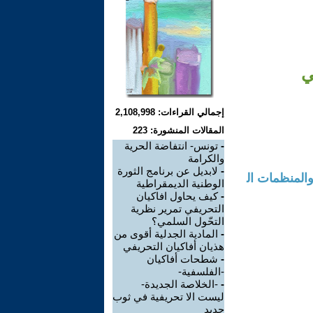
ي
إجمالي القراءات: 2,108,998
المقالات المنشورة: 223
-
تونس- انتفاضة الحرية
والكرامة
-
لابديل عن برنامج الثورة
والمنظمات ال
الوطنية الديمقراطية
-
كيف يحاول افاكيان
التحريفي تمرير نظرية
التحّول السلمي؟
-
المادية الجدلية أقوى من
هذيان أفاكيان التحريفي
-
شطحات أفاكيان
-الفلسفية-
-
-الخلاصة الجديدة-
ليست الا تحريفية في ثوب
جديد