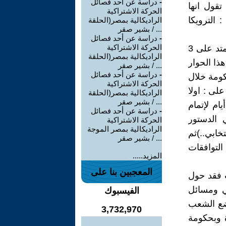
-
دراسة عن أحد فصائل
قول انها
الحركة الاشتراكية
الترويكا
الراديكالية بمصر(الحلقة
... / بشير صقر
-
دراسة عن أحد فصائل
الحركة الاشتراكية
وفيما يلي نورد اهم ما جاء في هذه الخارطة :"يقترح الرباعي مرحلتين تمتد على 3
الراديكالية بمصر(الحلقة
هذا الحوار
... / بشير صقر
-
دراسة عن أحد فصائل
كومة خلال
الحركة الاشتراكية
ى خطة عمل لفترة 13 يوما تنص على : اولا
الراديكالية بمصر(الحلقة
... / بشير صقر
ام لمناقشة تركيبة الحكومة وثانيا تشكيل 4ورشات على امتداد 10 أيام لإتمام
-
دراسة عن أحد فصائل
قاط الخلافية في الدستور
الحركة الاشتراكية
الراديكالية بمصر الموجة
انتخابي..)ثم
... / بشير صقر
تنفيذ التوافقات
المزيد.....
المعجبين بنا على
 فقد حول
ي ومسائل
الفيسبوك
ضع الشعب
3,732,970
ة وبحكومة