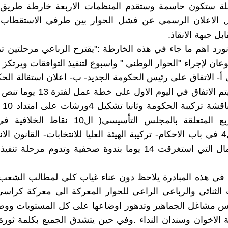
قبلة ستكون حاسمة وستقدم المنظمات الاربعة خارطة طريق ت
بل الاعلان الرسمي عن فشل الحوار بين طرفي الاستقطاب : 
بل جبهة الانقاذ.
عان لإجراء "الحوار الوطني " واسبوع لتنفيذ التوافقات ويرتكز 
أ- الاتفاق على رئيس الحكومة الجديد- ب- اعلان استقالة الح
14 يوما .ويتم الاتفاق في اليوم الاول عل
10 اي
المهام الاربع المتعلقة بالمجلس التأسيسي( ال10 ن
والنقاط ال4 في باب الاحكام- تركيبة الهيئة العليا للانتخابات- القانون ال
تختتم الاعمال التي استغرقت 14 يوما بندوة صحفية وتدوم مرحلة 
 في هذه المبادرة يلاحظ دون عناء غياب كلي لمطالب الشعب
الثنائي والرباعي الراعي للحوار المعركة الى معركة كراس
س مشاغل الجماهير وتدهور اوضاعها على كل المستويات وو
الاخوان وسندان النداء .وفي حين يتشدق الجميع بكلمة ثور