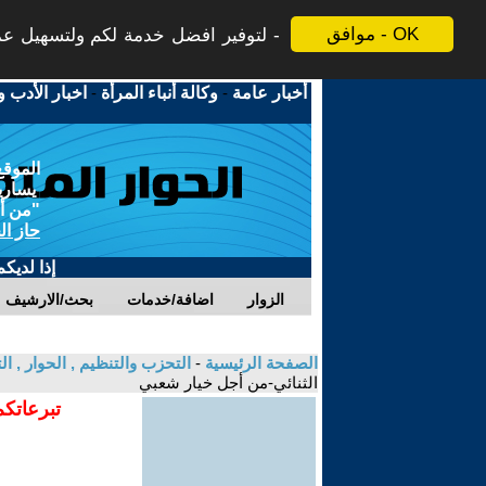
موافق - OK
لتوفير افضل خدمة لكم ولتسهيل عملي
أخبار عامة
-
وكالة أنباء المرأة
-
اخبار الأدب و
الموقع
يسارية
"من أج
حاز ال
إذا لديك
الزوار
اضافة/خدمات
بحث/الارشيف
الصفحة الرئيسية
-
التحزب والتنظيم , الحوار , 
الثنائي-من أجل خيار شعبي
تبرعاتكم