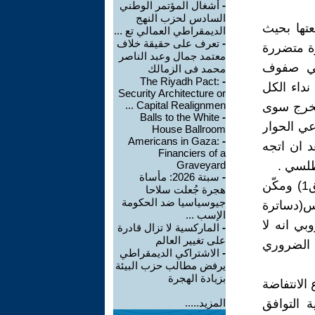
-
أشغال المؤتمر الوطني
السادس لحزب النهج
عتها بحيث
الديمقراطي العمالي تع ...
-
تعرف على حقيقة خلاف
رة متضررة
معتمد جمال وعبد الناصر
 في صفوف
محمد فى الزمالك
The Riyadh Pact:
-
نداء الكل
Security Architecture or
Capital Realignmen ...
 مخرج سوى
Balls to the White
-
عي الحوار
House Ballroom
Americans in Gaza:
-
د ان اتجه
Financiers of a
طلسي .
Graveyard
-
سبتة 2026: مأساة
لقد فشلت خطط النهضة فشلا ذريعا على كل المستويات (انظر الملحق1) ومكّن
هجرة جُعلت سلاحا
جيوسياسيا ضد الحكومة
نس(دساترة
الإسب ...
بي انه لا
-
الماركسية لا تزال قادرة
على تغيير العالم
 الضروري
-
الاشتراكي الديمقراطي
يرفض مطالب حزب البيئة
بزيادة الهجرة
 الانتفاضة
ة التوافق
المزيد.....