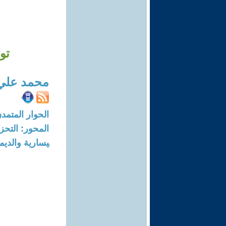
تو
محمد علي 
الحوار المتمدن-العدد: 4216 - 13
المحور: التحز
يسارية والديم