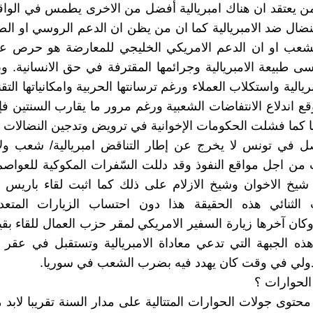
ن يعتقد ان هناك امبريالية أفضل من الاخرى يطمس في الواق
لنضال ضد الامبريالية كما ان من يظن ان الدعم الروسي او الصي
شعب او ان الدعم الامريكي الخليجي للمعارضة هو حرص ع
ناسى طبيعة الامبريالية وجرائمها المقترفة في حق الانسانية. و
ريالية واستكلاب العملاء ورغم ترسانتها الحربية وامكانياتها التقن
وقع اندلاع الانتفاضات الشعبية ورغم مرور ما يقارب السنتين ف
 كما فشلت الحكومات الإخوانية في ترويض وتدجين النضالات ا
ل في تونس لا يخرج عن إطار التناقض امبريالية/ شعب ولا
ات من اجل مواقع النفوذ وقد دللت السّفرات المكوكية للعواصم 
خ الاخوان وشيخ الازلام على ذلك كما اثبت لقاء باريس 
 الثنائي هذه الحقيقة هذا دون احتساب الزيارات المتعد
 وكان آخرها زيارة السفير الامريكي لمقر حزب العمال للقاء بقي
هذه الجبهة التي تدعي معاداة الامبريالية وتستقبل في عقر 
دولي في وقت كان يهدد فيه بضرب الشعب في سوريا.
الحوارات ؟
محتوى جولات الحوارات المتتالية على مدار السنة تقريبا لابد