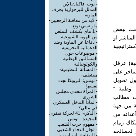
-
بوب افاكيان,الإبن
المدلل للبرجوازية يحرف
الماوية
-
لابد من معاقبة الرجعيين-
ماو تسي تونغ-
احت ببعض
-
1 ماي يكشف التملص
من الهوية الشيوعية
لمباشر او
-
دفاعا عن الماوية وضد
تراتيجية
الدغمائية التحريفية
-
موضوعات حول
المسألتين الوطنية
بية) عرقل
والكولونيالية
-
المسألة التنظيمية-
ناحر على
مقتطف-
ول تحويل
-
تونس: الترويكا تجدد
نفسها
"وطنية "
-
المرأة تتحدى مجلس
ب مطالب
الشورى
-
لماذا التدخل العسكري
ة من جهة
في مالي؟
-
الذكرى 41 لحركة فيفري
عدائه من
المجيدة - تونس -
تكاك زمام
-
مفهوم حرب الشعب
-
لجان الدفاع الشعبي
ر لمصالحه
-
البرنامج السياسي-