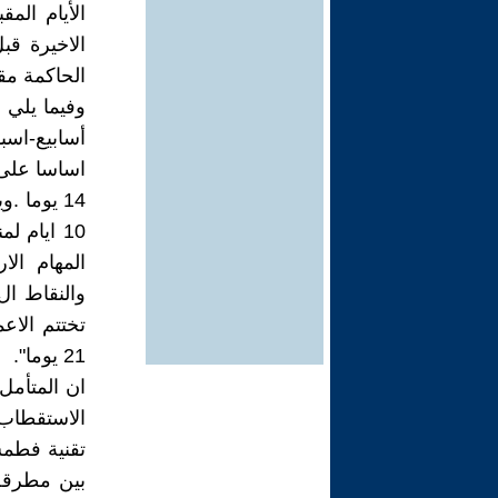
الأيام الم
الاخيرة ق
الحاكمة مقا
أسابيع-اسبو
اساسا على 
21 يوما".
ان المتأمل
الاستقطاب 
تقنية فطم
بين مطرقة 