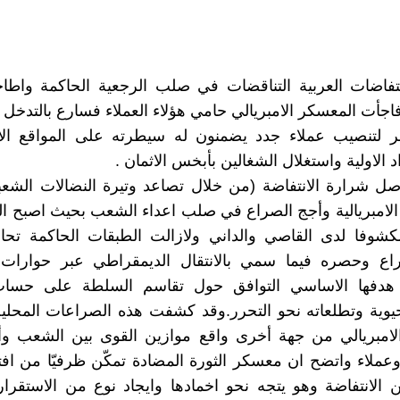
تفاضات العربية التناقضات في صلب الرجعية الحاكمة واط
جأت المعسكر الامبريالي حامي هؤلاء العملاء فسارع بالتدخل ا
شر لتنصيب عملاء جدد يضمنون له سيطرته على المواقع الاس
 الاولية واستغلال الشغالين بأبخس الاثمان .
صل شرارة الانتفاضة (من خلال تصاعد وتيرة النضالات الشع
مبريالية وأجج الصراع في صلب اعداء الشعب بحيث اصبح الت
شوفا لدى القاصي والداني ولازالت الطبقات الحاكمة تحا
اع وحصره فيما سمي بالانتقال الديمقراطي عبر حوارات 
 هدفها الاساسي التوافق حول تقاسم السلطة على حسا
يوية وتطلعاته نحو التحرر.وقد كشفت هذه الصراعات المحلي
الامبريالي من جهة أخرى واقع موازين القوى بين الشعب وأ
 وعملاء واتضح ان معسكر الثورة المضادة تمكّن ظرفيّا من اف
ن الانتفاضة وهو يتجه نحو اخمادها وايجاد نوع من الاستقرا