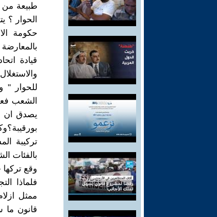
طبيعة من 
الحوار ؟ ي
حكومة الاخ
بالمعارضة 
قيادة اتحا
والاستغلال
للحوار " 
الشعب فعلي
يصدق ان ا
بورقيبة؟وك
تركيبة الم
بالفئات الش
وقع تركها 
فلماذا الت
ممثل ازلام
قانون ما س