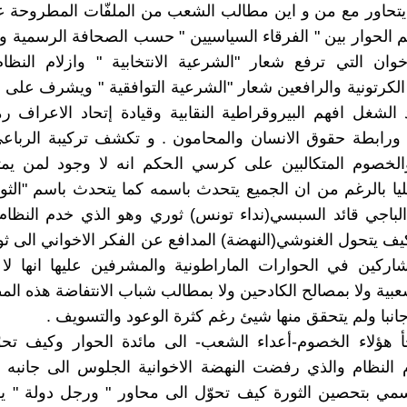
يتحاور مع من و اين مطالب الشعب من الملفّات المطروحة ع
تم الحوار بين " الفرقاء السياسيين " حسب الصحافة الرسمية وت
وان التي ترفع شعار "الشرعية الانتخابية " وازلام النظا
الكرتونية والرافعين شعار "الشرعية التوافقية " ويشرف على ه
د الشغل افهم البيروقراطية النقابية وقيادة إتحاد الاعراف رم
 ورابطة حقوق الانسان والمحامون . و تكشف تركيبة الرباع
والخصوم المتكالبين على كرسي الحكم انه لا وجود لمن يم
ا بالرغم من ان الجميع يتحدث باسمه كما يتحدث باسم "الثو
لباجي قائد السبسي(نداء تونس) ثوري وهو الذي خدم النظام
يف يتحول الغنوشي(النهضة) المدافع عن الفكر الاخواني الى ث
شاركين في الحوارات الماراطونية والمشرفين عليها انها لا 
عبية ولا بمصالح الكادحين ولا بمطالب شباب الانتفاضة هذه الم
جانبا ولم يتحقق منها شيئ رغم كثرة الوعود والتسويف .
جأ هؤلاء الخصوم-أعداء الشعب- الى مائدة الحوار وكيف تحو
 النظام والذي رفضت النهضة الاخوانية الجلوس الى جانبه 
مي بتحصين الثورة كيف تحوّل الى محاور " ورجل دولة " يق