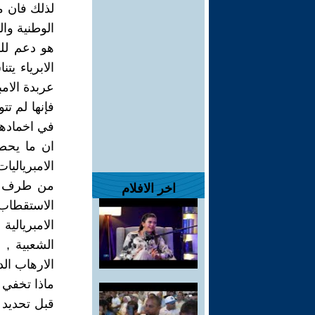
لذلك فان م
الوطنية وا
هو دعم لل
الابرياء يت
عربدة الامب
فإنها لم تت
في اخمادها
ان ما يحص
الامبريالي
من طرف شي
اخر الافلام
الاستقطاب
الامبريالية
الشعبية , 
الارهاب ال
ماذا تخفي 
قبل تحديد 