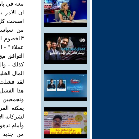
معه في باري
ان الامر ي
اصبحت كل ا
من سياسة 
"الخصوم ال
عملاء " - 
التوافق مع
كذلك - وال
المال الخل
هذا الفشل 
وتجمعيين ا
يمكنه المر
لشركاته الا
وأمام تدهور
من جديد تح