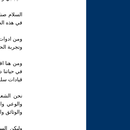
السلام صن
في هذه الص
ومن ادوات 
وتجربة الح
ومن هنا اق
في حياتنا 
قيادات سلط
نحن الشعو
والوعي وال
والوثائق و
وليكن السل