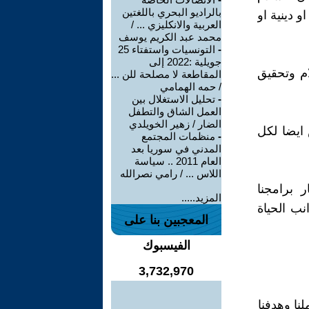
بالراديو البحري باللغتين
 دينية او
العربية والانكليزي ... /
محمد عبد الكريم يوسف
-
التونسيات واستفتاء 25
جويلية :2022 إلى
م وتحقيق
المقاطعة لا مصلحة للن ...
/ حمه الهمامي
-
تحليل الاستغلال بين
العمل الشاق والتطفل
الضار / زهير الخويلدي
ايضا لكل
-
منظمات المجتمع
المدني في سوريا بعد
العام 2011 .. سياسة
اللاس ... / رامي نصرالله
ر برامجنا
المزيد.....
نب الحياة
المعجبين بنا على
الفيسبوك
3,732,970
لنا وهدفنا