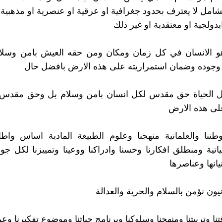
امل لا يعترف بحدود جغرافية او عرقية او عنصرية او مذهبية او
يدولجية او معتقدية او غير ذلك
هو الانسان في كل زمان ومكان ومن حقه العيش بامن وسلا
د وجوده وضمان استمراريته على هذه الارض بافضل حال
ول الحياة حق مقدس لكل انسان بامن وسلام بل وحق مقدس 
لى هذه الارض
طننا والعلمانية منهجنا وعلوم الطبيعة المادية اساس واطا
اتية ومنطلق افكارنا وحسنا وادراكنا ووعينا وتمييزنا لكل جوا
يانها وعناصرها
يون نؤمن بالسلام والحرية والعدالة
تنا وتربيتنا ومنهجنا وسلوكنا وبرنامج حياتنا وموضوع تفكيرنا وعم