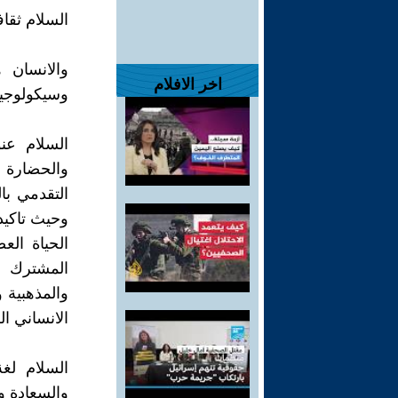
السلام ثقا
والانسان 
اخر الافلام
وسيكولوجيا 
السلام عن
والحضارة ا
التقدمي با
وحيث تاكيد 
الحياة ال
المشترك و
والمذهبية و
الانساني ال
السلام لغة
والسعادة وا