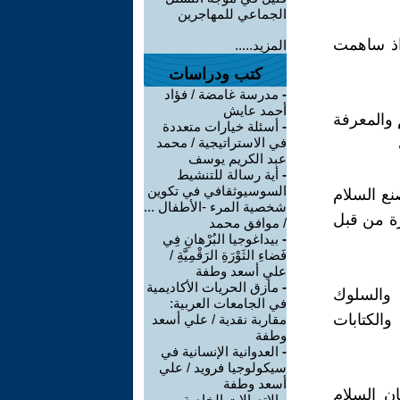
الجماعي للمهاجرين
اذ ساهمت
المزيد.....
كتب ودراسات
-
مدرسة غامضة / فؤاد
أحمد عايش
 والمعرفة
-
أسئلة خيارات متعددة
في الاستراتيجية / محمد
عبد الكريم يوسف
-
أية رسالة للتنشيط
السوسيوثقافي في تكوين
نع السلام
شخصية المرء -الأطفال ...
رة من قبل
/ موافق محمد
-
بيداغوجيا البُرْهانِ فِي
فَضاءِ الثَوْرَةِ الرَقْمِيَّةِ /
علي أسعد وطفة
-
مأزق الحريات الأكاديمية
 والسلوك
في الجامعات العربية:
والكتابات
مقاربة نقدية / علي أسعد
وطفة
-
العدوانية الإنسانية في
سيكولوجيا فرويد / علي
أسعد وطفة
ن السلام
-
الاتصالات الخاصة