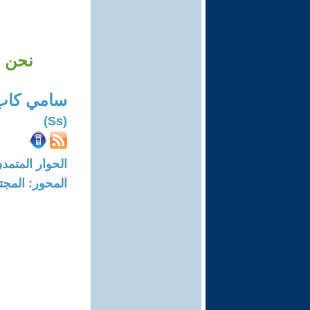
نحن ا
سامي كاب
(Ss)
الحوار المتمدن-العدد: 5048 - 16
المحور: المجت