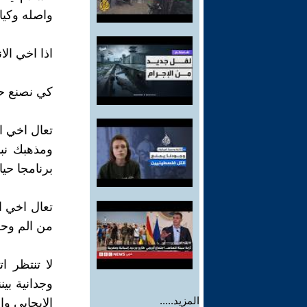
واصله وكيا
اذا اخي ال
كي نصنع حيا
تعال اخي ا
ومذهبك نبن
برنامجا حيا
تعال اخي ا
من الم وحز
لا تنتظر ا
وجدانية بي
المزيد.....
الايجابي وا