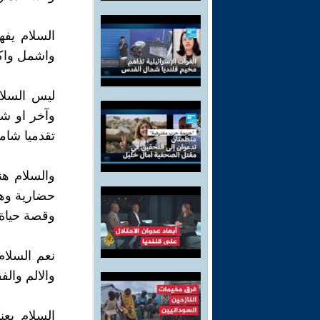
السلام يفه
واشمل واكب
ليس السلا
وآخر او شع
تقدميا شامل
والسلام هن
حضارية وهد
وقصة حياة 
نعم السلام
والالم والف
السلام يع