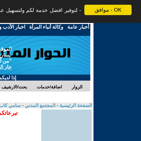
موافق - OK
لتوفير افضل خدمة لكم ولتسهيل عملي
أخبار عامة
-
وكالة أنباء المرأة
-
اخبار الأدب و
الموقع
يسارية
"من أج
حاز ال
إذا لديك
الزوار
اضافة/خدمات
بحث/الارشيف
الصفحة الرئيسية
-
المجتمع المدني
-
سامي كاب
تبرعاتكم