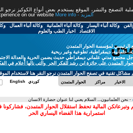
ة التصفح والنشر، الموقع يستخدم بعض أنواع الكوكيز نرجو النق
More info - المزيد
experience on our website
الفن
-
وكالة أنباء اليسار
-
وكالة أنباء العلمانية
-
وكالة أنباء العمال
-
وكا
الاقتصاد
-
اخبار الطب والعلوم
 الرئيسي لمؤسسة الحوار المتمدن
، علمانية، ديمقراطية، تطوعية وغير ربحية
ل مجتمع مدني علماني ديمقراطي حديث يضمن الحرية والعدالة الاجتم
حوار المتمدن على جائزة ابن رشد للفكر الحر والتى نالها أعلام في الفك
م مشاكل تقنية في تصفح الحوار المتمدن نرجو النقر هنا لاستخدام الموقع
كوردي
English
الاخبار
مراكز
الحوار المتمدن
- نحن العلمانيون... السلام يعني لنا عنوان حضارة الانسان
 وتبرعاتكن المالية تحفظ استقلال الحوار المتمدن، فشاركونا 
استمرارية هذا الفضاء اليساري الحر