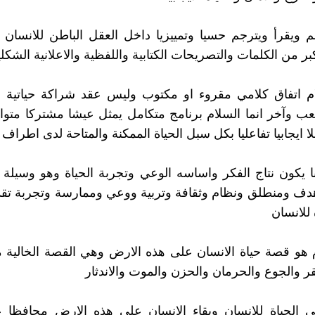
م ويقرأ ويترجم حسيا وتمييزيا داخل العقل الباطن للانسان 
ر من الكلمات والتصريحات الكتابية واللفظية والاعلانية الشكلي
م اتفاق كلامي مقروء او مكتوب وليس عقد شراكة حياتية ب
ب وآخر انما السلام برنامج متكامل يمثل عيشا مشتركا متوافق
ا ايجابيا تفاعليا بكل سبل الحياة الممكنة والمتاحة لدى اطراف 
ا يكون نتاج الفكر واساسه الوعي وتجربة الحياة وهو وسيلة ح
ف ومنطلق ونظام وثقافة وتربية ووعي وممارسة وتجربة تقدم
للانسان
 هو قصة حياة الانسان على هذه الارض وهي القصة الخالية 
قر والجوع والحرمان والحزن والموت والاندثار
ني الحياة للانسان وبقاء الانسان على هذه الارض محافظا 