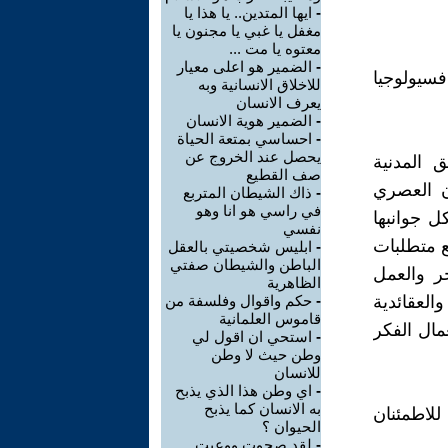
-
ايها المتدين.. يا هذا يا
مغفل يا غبي يا مجنون يا
معتوه يا مت ...
-
الضمير هو اعلى معيار
سيولوجيا
للاخلاق الانسانية وبه
يعرف الانسان
-
الضمير هوية الانسان
-
احساسي بمتعة الحياة
يحصل عند الخروج عن
 المدنية
صف القطيع
ن العصري
-
ذاك الشيطان المتربع
في راسي هو انا وهو
ل جوانبها
نفسي
مع متطلبات
-
ابليس شخصيتي بالعقل
الباطن والشيطان صفتي
ر والعمل
الظاهرية
لعقائدية
-
حكم واقوال وفلسفة من
قاموس العلمانية
مال الفكر
-
استحي ان اقول لي
وطن حيث لا وطن
للانسان
-
اي وطن هذا الذي يذبح
به الانسان كما يذبح
لاطمئنان
الحيوان ؟
-
لقد صحوت ووعيت