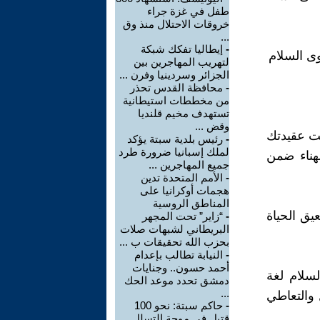
طفل في غزة جراء
خروقات الاحتلال منذ وق
...
-
إيطاليا تفكك شبكة
وى السلام
لتهريب المهاجرين بين
الجزائر وسردينيا وفرن ...
-
محافظة القدس تحذر
من مخططات استيطانية
تستهدف مخيم قلنديا
وقض ...
ت عقيدتك
-
رئيس بلدية سبتة يؤكد
لملك إسبانيا ضرورة طرد
لهناء ضمن
جميع المهاجرين ...
-
الأمم المتحدة تدين
هجمات أوكرانيا على
المناطق الروسية
يق الحياة
-
“زاير” تحت المجهر
البريطاني لشبهات صلات
بحزب الله تحقيقات ب ...
-
النيابة تطالب بإعدام
أحمد حسون.. وجنايات
لسلام لغة
دمشق تحدد موعد الحك
...
 والتعاطي
-
حاكم سبتة: نحو 100
قتيل في موجة التسلل