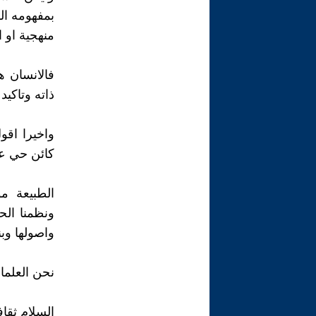
بمفهومه الش
منهجية او ا
فالانسان 
ذاته وتاكي
واخيرا اق
كائن حي ع
الطبيعة مو
ونظمنا الحي
واصولها وبن
نحن العلمان
السلام ثقاف