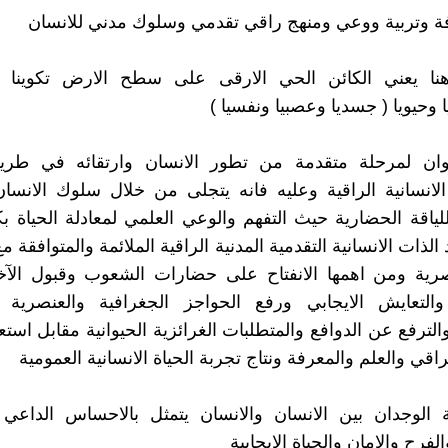
فة وتربية ووعي ومنهج راقي تقدمي وسلوك مدني للانسان
هنا يعني الكائن الحي الارقى على سطح الارض تكوينا ف
وحيويا ( جسديا وعصبيا ونفسيا )
وان لمرحلة متقدمة من تطور الانسان وارتقائه في طريق
لانسانية الراقية وعليه فانه يتجلى من خلال سلوك الانسا
للياقة الحضارية حيث التفهم والوعي العلمي لمعادلة الحياة بك
الذات الانسانية التقدمية المدنية الراقية الملائمة والمتوافقة 
عصرية ومن اهمها الانفتاح على حضارات الشعوب وقبول الآخ
التعايش الايجابي ورفع الحواجز الجغرافية والعنصرية وا
الترفع عن الدوافع والمتطلبات الغرائزية الحيوانية مقابل استع
راقي والعلم والمعرفة ونتاج تجربة الحياة الانسانية العمومية
 الوجدان بين الانسان والانسان يتمثل بالاحساس الداعي ل
لفرح والامان والحياة الايجابية