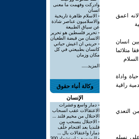
وادركت وفهمت ما معنى
انسان
لانه اعمق
-
الاسلام ظاهرة تاريخية
والاسلاميون عناصر شاذة
ة
عن سياق الطبيعة
-
تحرير فلسطين هو تحرير
الانسان من قبضة الطغيان
ين انسان
-
حريتي ان اعيش حياتي
كانسان بطبيعتي في كل
ا متلائما
مكان وزمان
السلام
المزيد.....
ياة واداة
ية راقية
وكالة أنباء حقوق
الإنسان
-
دمار واسع وعشرات
الاعتقالات عقب انسحاب
من التعدي
الاحتلال من مخيم قلند ...
-
الاحتلال ينسحب من
قلنديا بعد اقتحام خلّف
دمارا واعتقالات بال ...
على نسله
-
اليونيسف: استشهاد 300