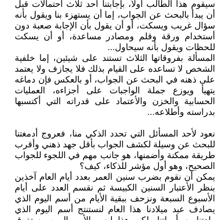
سيقوم هذا الطالب أولاً، بإجابتنا أحد ثلاث أحتمالات قبل
أن يبدأ بالبحث عن الجواب، إما أن يستهزء بنا ويقول بأنه
سؤال غريب ويسكت، أو أن يقول بأن الإجابة صعبة دون
أستخدام ورقة وقلم ومصادر مساعدة، أو أن يسكت
للحظات ويقول بأنه سيحاول...
المسألة بفروقاتها الثلاث تستند على شيئين، إما خلفية
الشخص لا تساعده على القيام بذلك فلا يجازف ولا يعتمد
على ذهنه في البحث عن الجواب، أو بالعكس فإن دماغه
يتهيأ ويوزع جملة الواجبات على أجزاءه، العمليات
الحسابية والخزن والأعتماد على قدراته التي أكتسبها
بدراسته وأطلاعه...
نعود لأحد المسأئل التي تحدد الذكي منا، فعروج أدمغتنا
للبحث عن وسيلة لكشف الجواب بأقل جهد ذهني وأقرب
طريقة ممكنة وأضمنها، هو جانب مهم في اللجوء للجواب
الصحيح، وهو أول مؤشر للذكاء، كيف؟
يمكن أن نقوم بضرب سنين العمر بعدد أيام العام آخذين
بنظر الأعتبار السنين الكبيسة ثم نقسم العدد على أيام
الأسبوع السبعة ونزحف ببقية الأيام من أسم اليوم الذي
يصادف عيد ميلادنا هذا العام لنستنتج أسم اليوم الذي