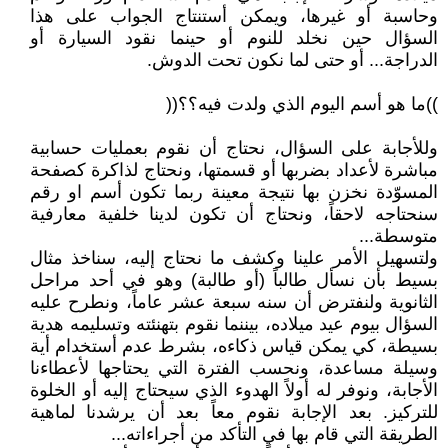
وحاسبة أو غيرها، ويمكن أستنتاج الجواب على هذا
السؤال حين نخلد للنوم أو حينما نقود السيارة أو
الدراجة... أو حتى لما نكون تحت الدوش.
))ما هو أسم اليوم الذي ولدت فيه؟؟((
وللأجابة على السؤال، نحتاج أن نقوم بعمليات حسابية
مباشرة لأعداد بضربها أو قسمتها، ونحتاج لذاكرة كصفحة
المسوّدة نخزن بها نتيجة معينة ربما تكون أسم او رقم
سنحتاجه لاحقاً، ونحتاج أن تكون لدينا خلفية معارفية
متوسطة...
ولتسهيل الأمر علينا وكشف ما نحتاج إليه، سناخذ مثال
بسيط بأن نسأل طالباً (أو طالبة) وهو في أحد مراحل
الثانوية ولنفترض أن سنه سبعة عشر عاماً، ونطرح عليه
السؤال بيوم عيد ميلاده، بيننما نقوم بتهنئته وتسليمه هدية
بسيطة، كي يمكن قياس ذكاءه، بشرط عدم أستخدام أية
وسيلة مساعدة، ونحسب الفترة التي يحتاجها لأعطاءنا
الأجابة، ونوفر له أولاً الهدوء الذي سيحتاج إليه أو الخلوة
للتركيز. بعد الإجابة نقوم معاً بعد أن يرشدنا لماهية
الطريقة التي قام بها في التأكد من أجراءاته...