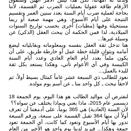
ولدتنا به أمهاتنا، لكن هذا ليس الأمر الهين وستفوق
الأرقام طاقة عقولنا بعمليات الضرب ثم القسمة، لأننا
بحاجة لعملية ضرب أيام السنة بعدد سنين العمر وتقسيم
النتيجة على أيام الأسبوع، وهي مهمة صعبة أو ربما
مستحيلة وفيها (مطبات) أخرى بحسب تواريخ السنوات
الميلادية، لذا فمن الحكمة أن يبحث العقل (الذكي) عن
وسيلة غيرها...
هنا تدخل ثقة العقل بنفسه وبمعلوماته وبقابلياته ليضع
أمامه وبثوانٍ قليلة خطة عمل أو خارطة طريق، على أن
يكون ملماً بعدد أيام العام العادي وعدد أيام السنة
الكبيسة وفي أي الأعوام تأتي، وهكذا يستعد بكل ثقة
للبدء بالعمل...
نعود للطالب ذي السبعة عشر عاماً كمثال بسيط أولاً، ثم
لاحقاً نبحث ـ كل واحد منا ـ عن أسم يوم مولده.
لنفترض أن مواليد الطالب هو هذا اليوم، يوم الجمعة 18
ديسمبر عام 2015، ماذا يعني وبماذا يختلف عن سواه؟؟
لأن السنة (العادية) هي 365 يوماً، على أدمغتنا أن تعرف
أولاً أن منها 364 تقبل القسمة على سبعة، ورقم السبعة
تدور بها أيام الأسبوع وتعود كما كانت، أي الجمعة تعود
جمعة وهكذا... فيزيد لدينا يوم واحد هو الأخير من العام