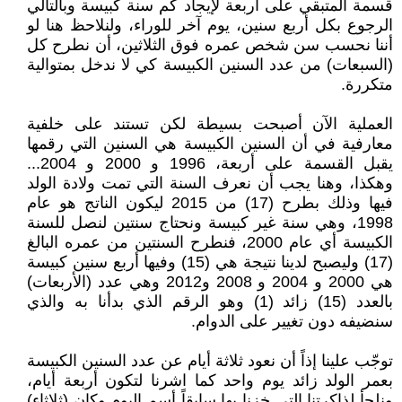
قسمة المتبقي على أربعة لإيجاد كم سنة كبيسة وبالتالي
الرجوع بكل أربع سنين، يوم آخر للوراء، ولنلاحظ هنا لو
أننا نحسب سن شخص عمره فوق الثلاثين، أن نطرح كل
(السبعات) من عدد السنين الكبيسة كي لا ندخل بمتوالية
متكررة.
العملية الآن أصبحت بسيطة لكن تستند على خلفية
معارفية في أن السنين الكبيسة هي السنين التي رقمها
يقبل القسمة على أربعة، 1996 و 2000 و 2004...
وهكذا، وهنا يجب أن نعرف السنة التي تمت ولادة الولد
فيها وذلك بطرح (17) من 2015 ليكون الناتج هو عام
1998، وهي سنة غير كبيسة ونحتاج سنتين لنصل للسنة
الكبيسة أي عام 2000، فنطرح السنتين من عمره البالغ
(17) وليصبح لدينا نتيجة هي (15) وفيها أربع سنين كبيسة
هي 2000 و 2004 و 2008 و2012 وهي عدد (الأربعات)
بالعدد (15) زائد (1) وهو الرقم الذي بدأنا به والذي
سنضيفه دون تغيير على الدوام.
توجّب علينا إذاً أن نعود ثلاثة أيام عن عدد السنين الكبيسة
بعمر الولد زائد يوم واحد كما اشرنا لتكون أربعة أيام،
ونلجأ لذاكرتنا التي خزنا بها سابقاً أسم اليوم وكان (ثلاثاء)