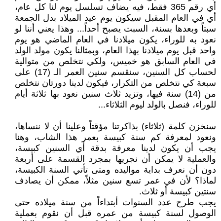
أي رقم 365 فقط، فيه يضاف تسلسل يوم لنا كل عام،
أي في العام المقبل سيكون يوم عيد الميلاد بدل الجمعة
سبتاً وبعدها بسنة، السبت يصبح أحداً... وهذا يعني أننا لو
نعود به للوراء، يكون ميلادنا في العام الماضي هو يوم
واحد قبل يوم ميلادنا بهذا العام، وبمثالنا يكون مولد الولد
في العام السابق هو خميس، ولكي نتخلص من متوالية
لحساب كل السنين، سنقسم سنين العمر الـ (17) على
سبعة كي نتخلص من التكرار، فيكون لدينا دورتان نتخلص
من (14) سنة فيها، وتزيد ثلاث سنين نعود بها ثلاثة أيام
للوراء، فنصل بالولد ليوم الثلاثاء...
سنخزن كلمة (ثلاثاء) بذاكرتنا مؤقتاً وعلينا أن لا ننساها،
ونعود لمعرفة كم سنة كبيسة بعمر هذا الشاب، وهنا
يجب أن يكون لدينا معرفة بدقة أي السنين كبيسة،
والعملية لا يمكن أن نجريها بمجرد القسمة على أربعة
دون أن نعرف بداية مواليده ومتى تأتي السنة الكبيسة،
لماذا؟ لأن في عمر تسع سنين مثلاً، ممكن أن يصادف
سنتين كبيسة أو ثلاث.
يجب طرح عدد السنوات أبتداءاً من سنة ميلاده حتى
الوصول لسنة كبيسة من عمره قبل أن نقوم بعملية