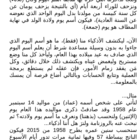
ونزحف للوراء أربعة أيام (أي بالنتيجة يزحف يومان عن
كل سنة كبيسة من مولدنا بدل اليوم الواحد الذي نعوضه
عن السنة العادية)، فيكون أسم يوم ولادة الولد في نهاية
المطاف هو يوم (جمعة).
الآن، ليكتشف الأذكياء منا (فقط)، ما هو أسم اليوم الذي
جاءوا به بدون وسيلة مساعدة شرط أن يعلم أسم اليوم
الذي صادف به عيد ميلاده بهذا العام، وليأخذ كل منا وضع
مستريح وليغمض عيناه ويكتشف ذلك خلال دقائق، وكل
مَن يفقد زمام الأمور، فإن عقله لم يستطع برمجة
العملية وتتابع الحسابات وبالتالي أضاع فرصة أن يمسك
بالمعلومة...
مثال...
لنأتي على شخص أسمه (عماد) من مواليد 14 سبتمبر
عام 1958 وقد صادفتْ ذكرى مواليده هذا العام يوم
(الإثنين) ولنحسب (بذهننا) ونعرف ما أسم يوم ولادته؟ ثم
نبحث عنه بالروزنامة ولنرَ هل أننا أذكياء...
سنحسب سنين عمره بطرح 1958 من 2015 فيكون
الناتج ببساطة 57 وفيها ثمانية مرات تدور أيام الأسبوع