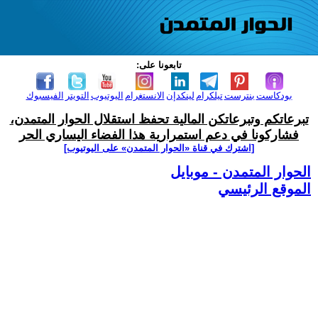
تابعونا على:
بودكاست
بنترست
تيلكرام
لينكدإن
الانستغرام
اليوتيوب
التويتر
الفيسبوك
تبرعاتكم وتبرعاتكن المالية تحفظ استقلال الحوار المتمدن،
فشاركونا في دعم استمرارية هذا الفضاء اليساري الحر
[اشترك في قناة ‫«الحوار المتمدن» على اليوتيوب]
الحوار المتمدن - موبايل
الموقع الرئيسي