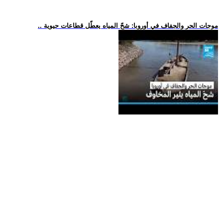
.. موجات الحر والجفاف في أوروبا: شحّ المياه يعطّل قطاعات حيوية