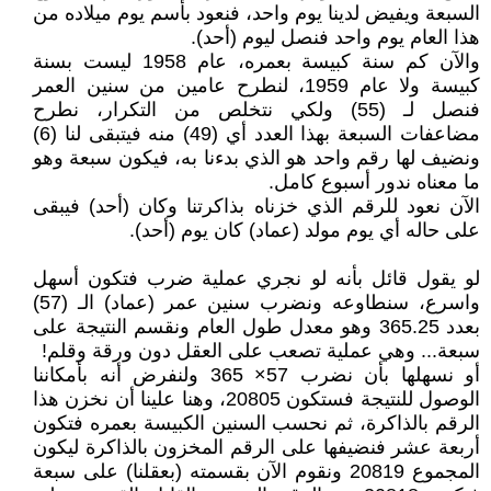
السبعة ويفيض لدينا يوم واحد، فنعود بأسم يوم ميلاده من
هذا العام يوم واحد فنصل ليوم (أحد).
والآن كم سنة كبيسة بعمره، عام 1958 ليست بسنة
كبيسة ولا عام 1959، لنطرح عامين من سنين العمر
فنصل لـ (55) ولكي نتخلص من التكرار، نطرح
مضاعفات السبعة بهذا العدد أي (49) منه فيتبقى لنا (6)
ونضيف لها رقم واحد هو الذي بدءنا به، فيكون سبعة وهو
ما معناه ندور أسبوع كامل.
الآن نعود للرقم الذي خزناه بذاكرتنا وكان (أحد) فيبقى
على حاله أي يوم مولد (عماد) كان يوم (أحد).
لو يقول قائل بأنه لو نجري عملية ضرب فتكون أسهل
واسرع، سنطاوعه ونضرب سنين عمر (عماد) الـ (57)
بعدد 365.25 وهو معدل طول العام ونقسم النتيجة على
سبعة... وهي عملية تصعب على العقل دون ورقة وقلم!
أو نسهلها بأن نضرب 57× 365 ولنفرض أنه بأمكاننا
الوصول للنتيجة فستكون 20805، وهنا علينا أن نخزن هذا
الرقم بالذاكرة، ثم نحسب السنين الكبيسة بعمره فتكون
أربعة عشر فنضيفها على الرقم المخزون بالذاكرة ليكون
المجموع 20819 ونقوم الآن بقسمته (بعقلنا) على سبعة