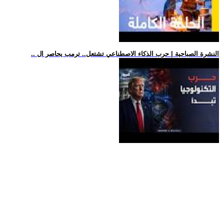
.. النشرة الصباحية | حرب الذكاء الاصطناعي تشتعل.. ترمب يحاصر ال