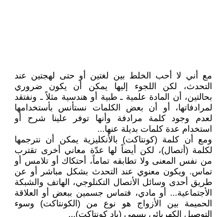
مع أني لا أحب الخلط بين لغتين أو حتى لهجتين عند
التحدث، لكن اللجوء إليها يمكن أن يكون ضروري
بحالتين، أن المادة علمية ـ طبية أو هندسية مثلاً ـ ونفتقد
لمرادفاتها، أو أن بعض الكلمات نستأنس بأستخدامها
لعدم وجود كلمة مرادفة وأنها توفر علينا شرح أو
استخدام عدة كلمات بديلة عنها...
ومع أن كلمة (كونتاكت) بالأنكليزية يمكن أن نترجمها
لكلمة (أتصال)، لكن أيضاً لها عدّة معاني أخرى تقترب
من نفس المعنى ولا تطابقه تماماً، أحتكاك أو تلامس أو
تماس. ويكون معنوي عند التحدث بشكل مباشر أو عن
طريق أحدى وسائل الأتصال التكنلوجي، الهاتف والشبكة
الأجتماعية... أو مادي، فتماس جسمين ببعض أو العلاقة
الحميمة بين الأزواج هو نوع من (الكونتاكت) وسوء
التوصيل الكهربائي يسمى (باد كونتاكت)...