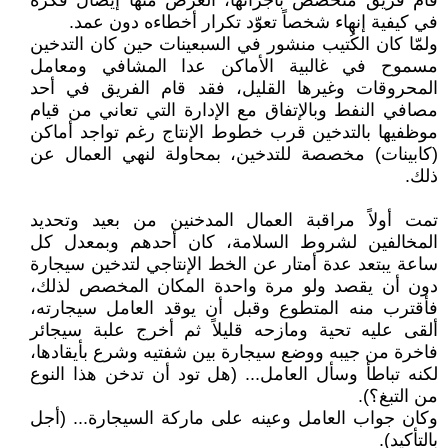
قام فريق متخصص بأجرائها، الغرض منها إيصال فكرة
في كيفية إنهاء شخصاً تعوّد تكرار أخطاءه دون عمد.
ولمّا كان الكُتيب منشور في السبعينات حين كان التدخين
مسموح في غالبية الأماكن عدا المشافي ومعامل
المحروقات وغيرها القليل، فقد قام الفريق في أحد
مصافي النفط وبالإتفاق مع الإدارة التي تعاني من قيام
موظفيها بالتدخين قرب خطوط الإنتاج رغم تواجد أماكن
(كابينات) مخصصة للتدخين، بمحاولة لنهي العمال عن
ذلك.
تمت أولاً مراقبة العمال المدخنين من بعيد وتحديد
المخالفين لشروط السلامة، كان أحدهم وبمعدل كل
ساعة يبتعد عدة أمتار عن الخط الإنتاجي لتدخين سيجارة
دون أن يقصد ولو مرة واحدة المكان المخصص لذلك،
فأقترب منه المتطوع وقبل أن يوقد العامل سيجارته،
ألقى عليه تحية ومازحه قليلاً ثم أخرج علبة سيجائر
فاخرة من جيبه ووضع سيجارة بين شفتيه وشرع بأيقادها،
لكنه تباطأ وسأل العامل... (هل تود أن تدخن هذا النوع
من التبغ؟).
وكان جواب العامل وعينه على ماركة السيجارة... (أجل
بالتأكيد).