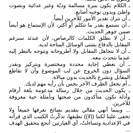
ـ الكلام يكون بنبرة مسالمة وديّة وغير عدائية وبصوت
واطئ وبدون توجيه أصابع.
ـ أن نترك تقدير الأمور للآخرين أيضاً.
ـ أن نستمع بقدر ما نتكلم أو أكثر، لأن الإستماع هو أيضاً
ضمن جوهر الحديث.
ـ أن لا نطلق الكلمات كالرصاص، لأن عندئذ سنرغم
المقابل بالدفاع بشتى الوسائل المتاحة لديه.
ـ أن لا نتجاهل المقابل ولا أطروحاته ونتوجه بالنظر إليه
عندما نتحدث معه.
ـ أن نعطي إجابة محددة ومختصرة وبتركيز وبقدر
السؤال دون الخروج عن لب الموضوع وأن لا نقاطع
المقابل ونشرع بالحديث بدون مبالاة.
ـ أم نجعل الطرف الآخر يحس بأن رأيه مهم لديك.
ـ يكون الحديث من خلال رسالة مدعومة بلغة أرقام
وأدلة نكون متأكدون من صحتها وبأمثلة حية معروفة
للآخرين.
... وبينما أنهي مقالي بتقديم نصائح نعرفها جميعاً ولا
تخفى علينا لكننا ((لا)) نطبقها، تذكّرتُ الكتيب الذي قرأته
في الإعدادية وتساءلتُ، أي العبارتين أنجع بتحقيق الهدف
...