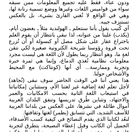
ودون عناء، فقط عليه تجميع المعلومات ممن سبقه
سواء من قواميس اللغات وغيرها ووضع تسمية رنانة لها،
وهي في الواقع لا تُغني القارئ بشيء، بل بالعكس
تستنزف جيبه.
أي كُتيب يقول بأننا سنتعلم ـ الهولندية مثلاً ـ بغضون أيام،
(يكذب) علينا من عنوانه، لذا نبقى بانتظار أن يقوم العلم
باختراع عقار على شكل مصل أو كبسولة أو أن تُزرع
تحت فروة رؤوسنا شريحة الكترونية صغيرة لكي نتقن
لغةٍ ما، وهو أنتظار ربما يطول لأن اللغة هي ليست مجرد
معلومات نظامية تُغذي الدماغ، وإنما هي ثمرة خبرة
وتجربة وممارسة... أي أنها (كونتاكت) مع المحيط
والأشخاص حولنا.
هذا يعني أننا في الوقت الحاضر سوف نبقى (نُجاهد)
لأجل تعلم لغة إضافية غير لغتنا الأم، وستتباين إمكانياتنا
في استيعاب اللغة الثانية بحسب الامكانيات والعمر
والاجتهاد، وتتباين طُرق تدريسها وتنفق البلدان الغربية
أموال طائلة في نشرها، على العكس من بلداننا العربية
للأسف الشديد، التي تتسابق (بطمر) لغتها وثقافتها.
لنعُد لكتابنا الذي يقدم النصائح في كيفية كسب الأصدقاء،
الجميل أن الكاتب وقبل إعطاء النصيحة، يتطرق لتجربة