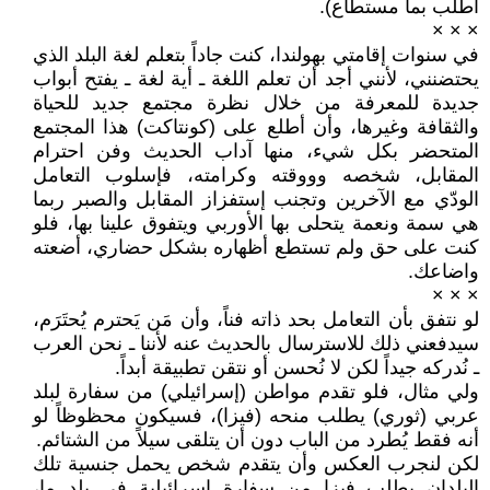
أطلب بما مستطاع).
× × ×
في سنوات إقامتي بهولندا، كنت جاداً بتعلم لغة البلد الذي
يحتضنني، لأنني أجد أن تعلم اللغة ـ أية لغة ـ يفتح أبواب
جديدة للمعرفة من خلال نظرة مجتمع جديد للحياة
والثقافة وغيرها، وأن أطلع على (كونتاكت) هذا المجتمع
المتحضر بكل شيء، منها آداب الحديث وفن احترام
المقابل، شخصه وووقته وكرامته، فإسلوب التعامل
الودّي مع الآخرين وتجنب إستفزاز المقابل والصبر ربما
هي سمة ونعمة يتحلى بها الأوربي ويتفوق علينا بها، فلو
كنت على حق ولم تستطع أظهاره بشكل حضاري، أضعته
واضاعك.
× × ×
لو نتفق بأن التعامل بحد ذاته فناً، وأن مَن يَحترم يُحتَرَم،
سيدفعني ذلك للاسترسال بالحديث عنه لأننا ـ نحن العرب
ـ نُدركه جيداً لكن لا نُحسن أو نتقن تطبيقة أبداً.
ولي مثال، فلو تقدم مواطن (إسرائيلي) من سفارة لبلد
عربي (ثوري) يطلب منحه (فيزا)، فسيكون محظوظاً لو
أنه فقط يُطرد من الباب دون أن يتلقى سيلاً من الشتائم.
لكن لنجرب العكس وأن يتقدم شخص يحمل جنسية تلك
البلدان بطلب فيزا من سفارة إسرائيلية في بلدٍ ما،