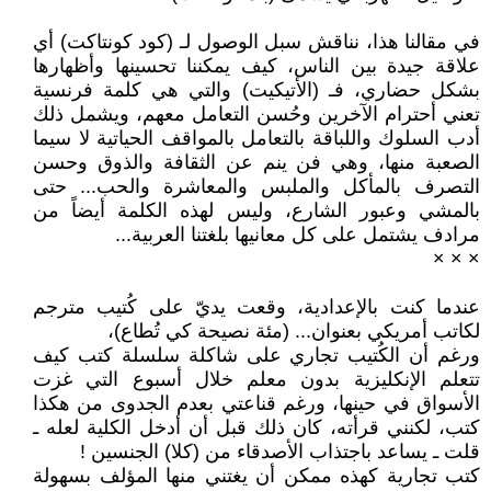
في مقالنا هذا، نناقش سبل الوصول لـ (كود كونتاكت) أي
علاقة جيدة بين الناس، كيف يمكننا تحسينها وأظهارها
بشكل حضاري، فـ (الأتيكيت) والتي هي كلمة فرنسية
تعني أحترام الآخرين وحُسن التعامل معهم، ويشمل ذلك
أدب السلوك واللباقة بالتعامل بالمواقف الحياتية لا سيما
الصعبة منها، وهي فن ينم عن الثقافة والذوق وحسن
التصرف بالمأكل والملبس والمعاشرة والحب... حتى
بالمشي وعبور الشارع، وليس لهذه الكلمة أيضاً من
مرادف يشتمل على كل معانيها بلغتنا العربية...
× × ×
عندما كنت بالإعدادية، وقعت يديّ على كُتيب مترجم
لكاتب أمريكي بعنوان... (مئة نصيحة كي تُطاع)،
ورغم أن الكُتيب تجاري على شاكلة سلسلة كتب كيف
تتعلم الإنكليزية بدون معلم خلال أسبوع التي غزت
الأسواق في حينها، ورغم قناعتي بعدم الجدوى من هكذا
كتب، لكنني قرأته، كان ذلك قبل أن أدخل الكلية لعله ـ
قلت ـ يساعد باجتذاب الأصدقاء من (كلا) الجنسين !
كتب تجارية كهذه ممكن أن يغتني منها المؤلف بسهولة