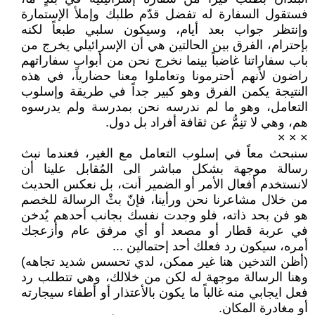
فستقول السفارة له تفضل قدّم طلبك وإملأ الإستمارة
وإنتظر جواب بعد أيام، وسيكون سلبي طبعاً لكنه
بإحترام، الفرق بين الحالتين هي أن الإسرائيلي يخرج من
باب سفاراتنا غاضباً بينما نخرج نحن من أبواب سفاراتهم
راضون لأنهم أحترمونا وتعاملوا معنا حضارياً، في هذه
النتيجة يكمن الفرق وهو كبير جداً في طريقة وإسلوب
التعامل، وهو ما لم ندرسه نحن بمدرسة ولم يدرسوه
هم، وهي لا تنِمُّ عن ثقافة أفراد بل دول.
× × ×
سنبحث معاً في إسلوب التعامل مع الغير، فعندما نبث
رسالة موجهة بشكل مباشر الى المُقابل علينا أن
لانستخدم أفعال الأمر أو الضمير أنت، بل نعكس الحديث
من خلال مشاعرنا نحن ورأينا، فإنّ بثْ الرسالة للخصم
هو فن بحد ذاته، فلو وجدت نفسك بجانب أحدهم يُدخن
في عربة قطار أو مصعد أو أي مرفق عام وأزعجك
أمره، سيكون رد فعلك أحد إحتمالين ...
(أظن التدخين هنا غير ممكن، لدي تحسس شديد تجاهه)
وهنا الرسالة موجهة له لكن من خلالك، وهي تتطلب رد
فعل ايجابي منه غالباً ما يكون بالأعتذار أو أطفاء سيجارته
أو مغادرة المكان.