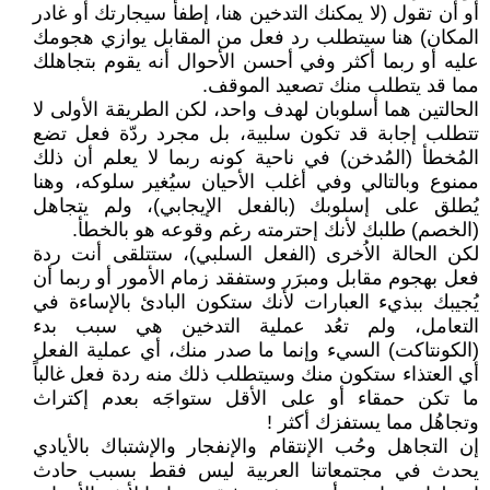
أو أن تقول (لا يمكنك التدخين هنا، إطفأ سيجارتك أو غادر
المكان) هنا سيتطلب رد فعل من المقابل يوازي هجومك
عليه أو ربما أكثر وفي أحسن الأحوال أنه يقوم بتجاهلك
مما قد يتطلب منك تصعيد الموقف.
الحالتين هما أسلوبان لهدف واحد، لكن الطريقة الأولى لا
تتطلب إجابة قد تكون سلبية، بل مجرد ردّة فعل تضع
المُخطأ (المُدخن) في ناحية كونه ربما لا يعلم أن ذلك
ممنوع وبالتالي وفي أغلب الأحيان سيُغير سلوكه، وهنا
يُطلق على إسلوبك (بالفعل الإيجابي)، ولم يتجاهل
(الخصم) طلبك لأنك إحترمته رغم وقوعه هو بالخطأ.
لكن الحالة الاُخرى (الفعل السلبي)، ستتلقى أنت ردة
فعل بهجوم مقابل ومبرَر وستفقد زمام الأمور أو ربما أن
يُجيبك ببذيء العبارات لأنك ستكون البادئ بالإساءة في
التعامل، ولم تعُد عملية التدخين هي سبب بدء
(الكونتاكت) السيء وإنما ما صدر منك، أي عملية الفعل
أي العتذاء ستكون منك وسيتطلب ذلك منه ردة فعل غالباً
ما تكن حمقاء أو على الأقل ستواجَه بعدم إكتراث
وتجاهُل مما يستفزك أكثر !
إن التجاهل وحُب الإنتقام والإنفجار والإشتباك بالأيادي
يحدث في مجتمعاتنا العربية ليس فقط بسبب حادث