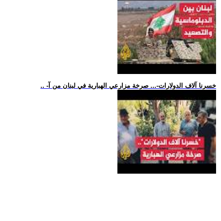
.. -خسرنا آلاف الدولارات-... صرخة مزارعي الهبارية في لبنان من آ