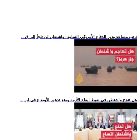
.. نائب مساعد وزير الدفاع الأمريكي السابق: واشنطن لن تلجأ إلى ق
.. هل تنجح واشنطن في ضبط إيقاع الأزمة ومنع تدهور الأوضاع في لبن