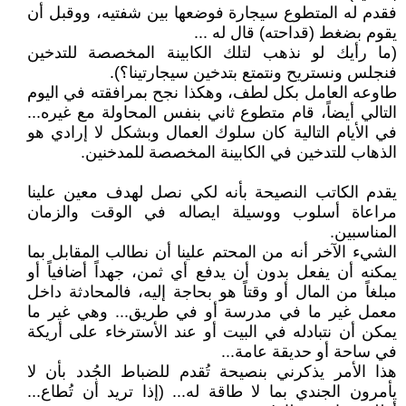
فقدم له المتطوع سيجارة فوضعها بين شفتيه، ووقبل أن
يقوم بضغط (قداحته) قال له ...
(ما رأيك لو نذهب لتلك الكابينة المخصصة للتدخين
فنجلس ونستريح ونتمتع بتدخين سيجارتينا؟).
طاوعه العامل بكل لطف، وهكذا نجح بمرافقته في اليوم
التالي أيضاً، قام متطوع ثاني بنفس المحاولة مع غيره...
في الأيام التالية كان سلوك العمال وبشكل لا إرادي هو
الذهاب للتدخين في الكابينة المخصصة للمدخنين.
يقدم الكاتب النصيحة بأنه لكي نصل لهدف معين علينا
مراعاة أسلوب ووسيلة ايصاله في الوقت والزمان
المناسبين.
الشيء الآخر أنه من المحتم علينا أن نطالب المقابل بما
يمكنه أن يفعل بدون أن يدفع أي ثمن، جهداً أضافياً أو
مبلغاً من المال أو وقتاً هو بحاجة إليه، فالمحادثة داخل
معمل غير ما في مدرسة أو في طريق... وهي غير ما
يمكن أن نتبادله في البيت أو عند الأسترخاء على أريكة
في ساحة أو حديقة عامة...
هذا الأمر يذكرني بنصيحة تُقدم للضباط الجُدد بأن لا
يأمرون الجندي بما لا طاقة له... (إذا تريد أن تُطاع...