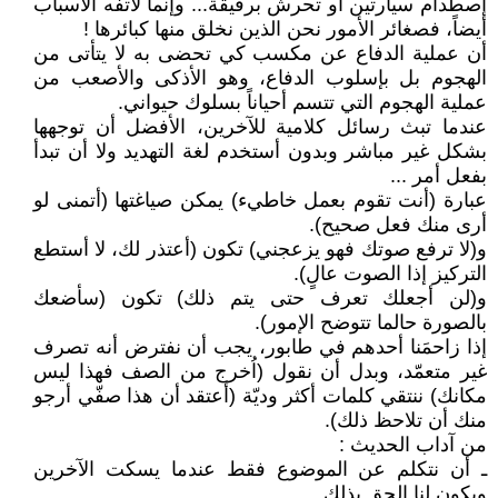
إصطدام سيارتين أو تحرش برفيقة... وإنما لأتفه الأسباب
أيضاً، فصغائر الأمور نحن الذين نخلق منها كبائرها !
أن عملية الدفاع عن مكسب كي تحضى به لا يتأتى من
الهجوم بل بإسلوب الدفاع، وهو الأذكى والأصعب من
عملية الهجوم التي تتسم أحياناً بسلوك حيواني.
عندما تبث رسائل كلامية للآخرين، الأفضل أن توجهها
بشكل غير مباشر وبدون أستخدم لغة التهديد ولا أن تبدأ
بفعل أمر ...
عبارة (أنت تقوم بعمل خاطيء) يمكن صياغتها (أتمنى لو
أرى منك فعل صحيح).
و(لا ترفع صوتك فهو يزعجني) تكون (أعتذر لك، لا أستطع
التركيز إذا الصوت عالٍ).
و(لن أجعلك تعرف حتى يتم ذلك) تكون (سأضعك
بالصورة حالما تتوضح الإمور).
إذا زاحمَنا أحدهم في طابور، يجب أن نفترض أنه تصرف
غير متعمّد، وبدل أن نقول (اُخرج من الصف فهذا ليس
مكانك) ننتقي كلمات أكثر وديّة (أعتقد أن هذا صفّي أرجو
منك أن تلاحظ ذلك).
من آداب الحديث :
ـ أن نتكلم عن الموضوع فقط عندما يسكت الآخرين
ويكون لنا الحق بذلك.