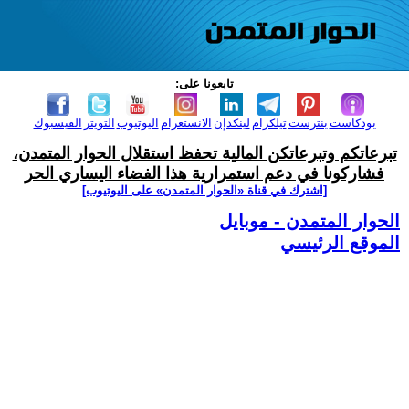
تابعونا على:
بودكاست
بنترست
تيلكرام
لينكدإن
الانستغرام
اليوتيوب
التويتر
الفيسبوك
تبرعاتكم وتبرعاتكن المالية تحفظ استقلال الحوار المتمدن،
فشاركونا في دعم استمرارية هذا الفضاء اليساري الحر
[اشترك في قناة ‫«الحوار المتمدن» على اليوتيوب]
الحوار المتمدن - موبايل
الموقع الرئيسي