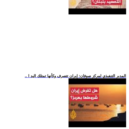
.. المدير التنفيذي لمركز صوفان: إيران تتصرف وكأنها تمتلك اليد ا