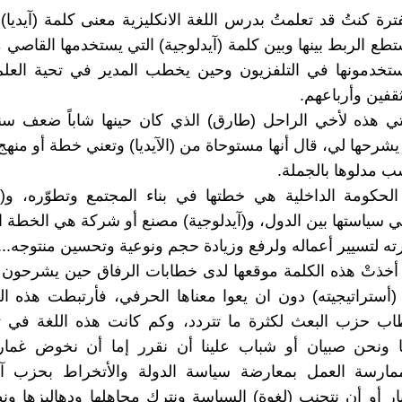
ترة كنتُ قد تعلمتُ بدرس اللغة الانكليزية معنى كلمة (آيديا)
تطع الربط بينها وبين كلمة (آيدلوجية) التي يستخدمها القاصي 
ستخدمونها في التلفزيون وحين يخطب المدير في تحية العلم 
قفين وأرباعهم.
ي هذه لأخي الراحل (طارق) الذي كان حينها شاباً ضعف س
شرحها لي، قال أنها مستوحاة من (الآيديا) وتعني خطة أو منهج 
 مدلوها بالجملة.
 الحكومة الداخلية هي خطتها في بناء المجتمع وتطوّره، و(ال
ي سياستها بين الدول، و(آيدلوجية) مصنع أو شركة هي الخطة ا
ه لتسيير أعماله ولرفع وزيادة حجم ونوعية وتحسين منتوجه...
 أخذتْ هذه الكلمة موقعها لدى خطابات الرفاق حين يشرحون (
أستراتيجيته) دون ان يعوا معناها الحرفي، فأرتبطت هذه ال
اب حزب البعث لكثرة ما تتردد، وكم كانت هذه اللغة في تل
ا ونحن صبيان أو شباب علينا أن نقرر إما أن نخوض غمار
ارسة العمل بمعارضة سياسة الدولة والأتخراط بحزب آ
نار أو أن نتجنب (لغوة) السياسة ونترك مجاهلها ودهاليزها 