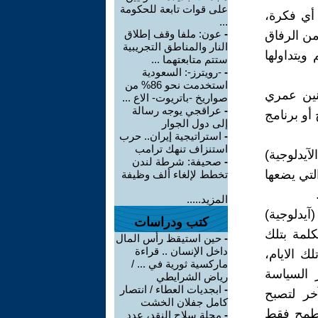
على قوات تابعة للحكومة
 أي فكرة،
...
-
عون: ملفا وقف إطلاق
من الرفاق
النار والمناطق التجريبية
ويتداولها
ستتم متابعتهما ...
-
-رويترز-: السعودية
استخدمت نحو 86% من
نين عمري
صواريخ -باتريوت- الاع ...
-
عراقجي يوجه رسالة
أو برنامج
إلى دول الجوار
-
استراتيجية إيران.. حرب
استنزاف تنهك ترامب
آيدلوجية)
-
صحيفة: شرطة لندن
لتي يضعها
تخطط لإلغاء ألف وظيفة
المزيد.....
آيدلوجية)
كتب ودراسات
كلمة بتلك
-
حين استيقظ رأس المال
داخل الإنسان .. قراءة
ك الايام،
ماركسية ثورية في ... /
 السياسة
رياض الشرايطي
-
ابجديات العطاء / انتصار
خر لتصبح
كامل جفلان الخشت
ونطمح فقط
-
مجلة سلاح النقد، عدد