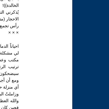
الخالدة))!
يُذكرني ال
الاحجار (م
رأس تجمع 
× × ×
احياناً ال
لي مشكلة 
مكتب وعضو
ترتيب الر
سيضحكون كثي
ومع أن أجو
أي منزلة ح
وزاملتُ ال
والله العظ
فحين كان أ