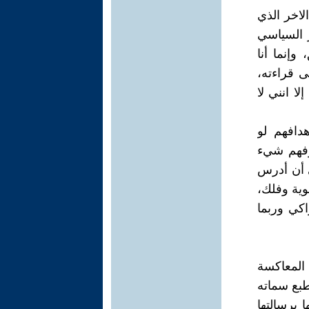
لاخر الذي
ر السياسي
إنما أنا
 قراءته،
ا انني لا
دافهم لو
وفهم شيء
 أن أدرس
ية وفلك،
كي وربما
 المعاكسة
طبع سماته
 برسالتها