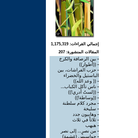
إجمالي القراءات: 1,175,319
المقالات المنشورة: 207
-
بين الرصافة والكرخ
-
((أطوار))
-
حزب الفراشات، بين
الباستيل والخضراء
-
(( وعد الله))
-
ناس تأكل الكباب...
-
((لستُ أدري!))
-
((وساطة!))
-
مجرد كلام سلطنة
-
سليخة
-
وهابيون جدد
-
ثلاثاً في ثلاث
-
هبهب
-
من نصرٍ... إلى نصر
-
جواسيس (غشمة)