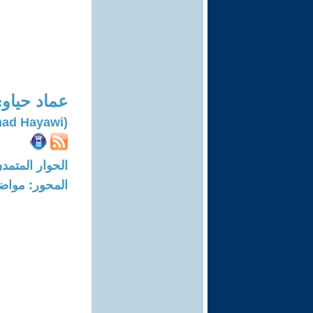
عماد حياو
(Emad Hayawi)
الحوار المتمدن-العدد: 4924 - 15
المحور: مواض