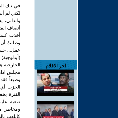
في تلك الف
لكني لم أس
والداني، ي
أنصاف المث
أخذت كلمت
وطلبتُ أن ي
عمل... حسب
(آيدلوجية)
الخارجية ه
اخر الافلام
مجلس ادارت
وطبعاً فقد
الحزب أي (
الفترة بخط
صعبة علين
ومخاطر مم
كاللعب بال