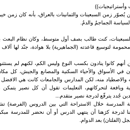
 وأستراتيجيات))
 يُصوّر زمن السبعينات والثمانينات بالعراق، بأنه كان زمن خي
لسياسة الجماجمُ والدمُ.
السبعينات، كنت طالب بصف أول متوسط، وكان نظام البعث با
محمومة لتوسيع قاعدته (الجماهيرية) بلا هوادة، جنّد لها آلاف
 أنهم كانوا ينادون بكسب النوع وليس الكم، لكنهم لم يستثنوا 
ون في الأسواق والأحياء السكنية والمصانع والجيش، كل مك
 والاصطياد منه، لكن المدارس والجامعات كانت هي الافضل و
ة ويافعة لتحركاتهم، التعليمات تقول أن كل نصير يتمك
ن جُدد يترفّع لدرجة نصير متقدم...
 المدرسة خلال الاستراحة التي بين الدروس (الفرصة) تش
نا لدرجة كرَهنا أن ينتهي الدرس أو أن نحضر للمدرسة مبكرا
 (الفلتان) بعد الدوام.