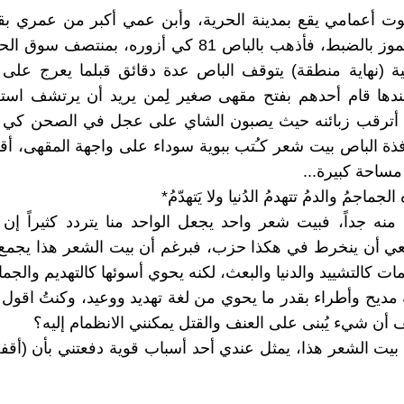
وت أعمامي يقع بمدينة الحرية، وأبن عمي أكبر من عمري بق
وُلدَ بثورة تموز بالضبط، فأذهب بالباص 81 كي أزوره، بمنتص
ة (نهاية منطقة) يتوقف الباص عدة دقائق قبلما يعرج على
ندها قام أحدهم بفتح مقهى صغير لِمن يريد أن يرتشف است
ت أترقب زبائنه حيث يصبون الشاي على عجل في الصحن كي ي
ذة الباص بيت شعر كـُتب ببوية سوداء على واجهة المقهى، أقر
مساحة كبيرة...
لجماجمُ والدمُ تتهدمُ الدُنيا ولا يَتهدّمُ*
منه جداً، فبيت شعر واحد يجعل الواحد منا يتردد كثيراً إ
 أن ينخرط في هكذا حزب، فبرغم أن بيت الشعر هذا يجمع 
ات كالتشييد والدنيا والبعث، لكنه يحوي أسوئها كالتهديم والجم
ه مديح وأطراء بقدر ما يحوي من لغة تهديد ووعيد، وكنتُ اقول
أن شيء يُبنى على العنف والقتل يمكنني الانظمام إليه؟
بيت الشعر هذا، يمثل عندي أحد أسباب قوية دفعتني بأن (أقف