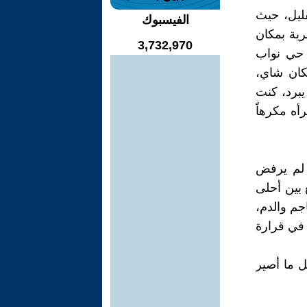
ليل، حيث
الفيسبوك
ف سوق الحرية بمكان
3,732,970
 حي نواب
كان شاي،
برد، كنت
أه مكرهاً
ن لم يرفض
بين أحلى
اجم والدم،
 في قرارة
ل ما أصير