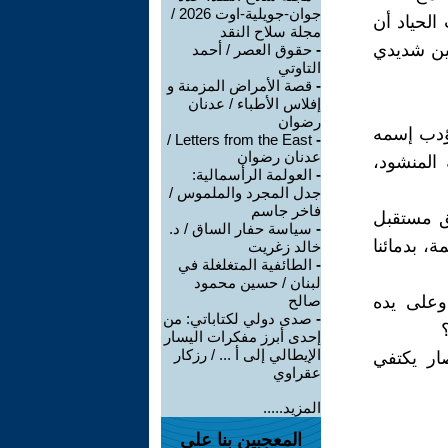
جوان-جويلية-اوت 2026 /
 الحياد أن
مجلة سلاح النقد
سين شديدي
-
حقوق العصر / أحمد
التاوتي
-
قصة الأمراض المزمنة و
إفلاس الأطباء / عدنان
رضوان
ؤدب إسمه
Letters from the East /
-
عدنان رضوان
 المنشود،
-
العولمة الرأسمالية:
جدل المجرد والملموس /
فاخر جاسم
ق مستقبل
-
سياسة حفار الساق / د.
ة، بدمائنا
خالد زغريت
-
الطائفية المتغلغلة في
لبنان / حسين محمود
وعلى يده
صالح
-
صدى دولي لكتاباتي: من
إحدى أبرز مفكرات اليسار
الإيطالي إلى أ ... / رزكار
ار يكتفي
عقراوي
المزيد.....
المعجبين بنا على