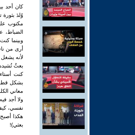
كان أحد بي
مكتوب علي
الضباط، ع
وبينما كن
أرى من ناف
لأنه يشغل 
بعثٌ تُشيده ا
كنت أستاء 
بشكل قطعي
معاني الكلم
ولا أجد في
نفسي، كيف 
هكذا أصبح 
بعثي)!