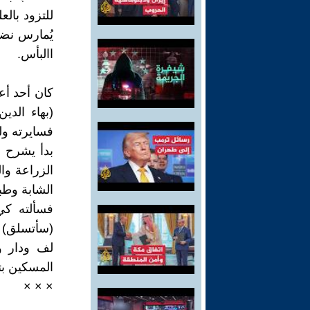
للتزود بالع
يُمارس نضا
االبأس.
كان أحد أ
(بهاء الدي
فسايرته ول
بدأ يشرح ل
الزراعة وال
الشابة وطبق
فسألته كي
(سأتسلق) ن
لف ودار و
المسكين بت
× × ×