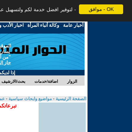
موافق - OK
لتوفير افضل خدمة لكم ولتسهيل عملي
أخبار عامة
-
وكالة أنباء المرأة
-
اخبار الأدب و
الموقع
يسارية
"من أج
حاز ال
إذا لديك
الزوار
اضافة/خدمات
بحث/الارشيف
الصفحة الرئيسية
-
مواضيع وابحاث سياسية
-
عما
تبرعاتكم