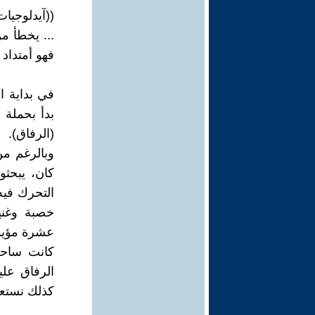
((آيدلوجيات
... يخطأ من
فهو أمتداد 
في بداية 
بدأ بحملة 
(الرفاق).
وبالرغم من
كان، يبحث
التحرك فيه
خصبة وغني
عشرة مؤيدي
كانت ساحة
الرفاق علي
كذلك نستعجل