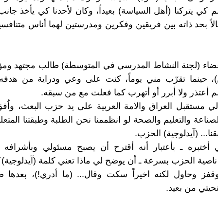
لم كي يتركنا (أهل السياسة) بعيداً، وكان لأحدنا كي يأخذ جانب
لاً بحد ذاته بين فريقين وفكرين ومدرستين لهما أناس متناف
عضاء (لجنة النشاط المدرسي في المتوسطة) طالب مجتهد وم
ن)، حينما تقرّب مني يوماً، كنت على وعي ودراية من هدفه
م أعتذر ولا أبرر أو أتهرب كما فعلت مع من سبقه.
ي مستقبل العراق والامة العربية على يد حزب البعث، واُف
صناعة والتعليم والصحة لو انظممنا نحن الطلبة وطبقتنا المتعلم
نا... (آيدلوجية) الحزب.
 أختبره ـ بأعتبار أنه أقترح أن يصبح مسئولي وبأشرافه 
اصية الحزب بسرعة ـ أن يوضح لي ماذا تعني كلمة (آيدلوجية)؟
قفز وحاول لكنه اخيراً سكت وقال... (ما أدري!)، بعدها ص
حيتي من بعيد.