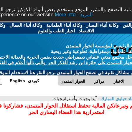
ة التصفح والنشر، الموقع يستخدم بعض أنواع الكوكيز نرجو النق
More info - المزيد
experience on our website
الفن
-
وكالة أنباء اليسار
-
وكالة أنباء العلمانية
-
وكالة أنباء العمال
-
وكا
الاقتصاد
-
اخبار الطب والعلوم
 الرئيسي لمؤسسة الحوار المتمدن
، علمانية، ديمقراطية، تطوعية وغير ربحية
ل مجتمع مدني علماني ديمقراطي حديث يضمن الحرية والعدالة الاجتم
حوار المتمدن على جائزة ابن رشد للفكر الحر والتى نالها أعلام في الفك
م مشاكل تقنية في تصفح الحوار المتمدن نرجو النقر هنا لاستخدام الموقع
كوردي
English
الاخبار
مراكز
الحوار المتمدن
د حياوي المبارك
- آيدلوجيات وأستراتيجيات
 وتبرعاتكن المالية تحفظ استقلال الحوار المتمدن، فشاركونا 
استمرارية هذا الفضاء اليساري الحر