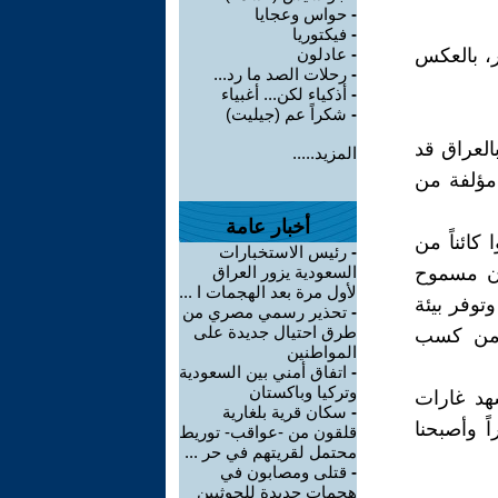
-
حواس وعجايا
-
فيكتوريا
ر، بالعكس
-
عادلون
-
رحلات الصد ما رد...
-
أذكياء لكن... أغبياء
-
شكراً عم (جيليت)
لعراق قد
المزيد.....
 مؤلفة من
أخبار عامة
كائناً من
-
رئيس الاستخبارات
ان مسموح
السعودية يزور العراق
لأول مرة بعد الهجمات ا ...
توفر بيئة
-
تحذير رسمي مصري من
طرق احتيال جديدة على
ن من كسب
المواطنين
-
اتفاق أمني بين السعودية
وتركيا وباكستان
هد غارات
-
سكان قرية بلغارية
ً وأصبحنا
قلقون من -عواقب- توريط
محتمل لقريتهم في حر ...
-
قتلى ومصابون في
هجمات جديدة للحوثيين