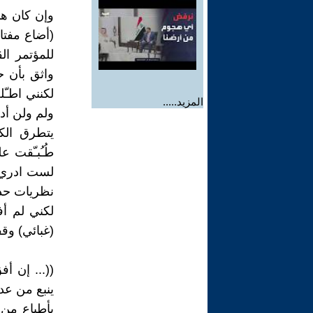
وإن كان هذا
(أضاع مفتاح
للمؤتمر ا
واثق بأن 
لكنني اطـّ
المزيد.....
ولم ولن أد
يتطرق الك
طُـُبـّقت
لست ادري،
نظريات حد
لكني لم أ
(غبائي) وقف
((... إن أ
ينبع من عد
بأطباع من 