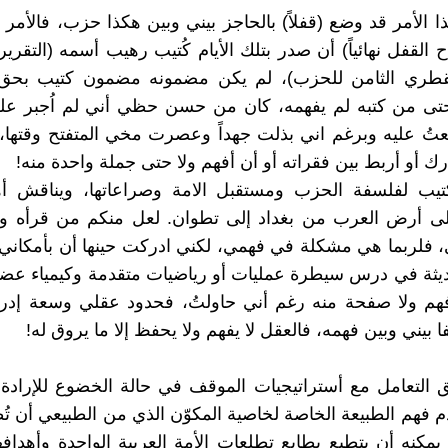
 الأمر قد وضع (قفلاً) بالحاجز بيني وبين هكذا حزب، فالأمر ا
 القفل نهائياً) أن صدر بتلك الأيام كُتيب رهيب أسمه (التقري
لقطري الثامن للحزب)، لم يكن مضمونه مضمون كتيب بحق، و
حتى من كتبه لم يفهمه، كان من حسن حظي أني لم اُجبر على
لعتُ عليه وبرغم اني بذلت جهداً وعصرت مخي المتفتح وقتها، إل
رك أو أربط بين فقراته أو أن أفهم ولا حتى جملة واحدة منه!
تيب لفلسفة الحزب ومستقبل الامة وصراعاتها، ويناقش أه
 على أرض العرب من بغداد إلى تطوان. لعل منكم من قرأه 
 فلربما هي مشكلة في فهمي، لكني ادركت حينها أن بأمكاني
يثة في درس سيطرة عمليات أو رياضيات متقدمة وكيمياء عضو
فهم ولا صفحة منه رغم أني حاولتُ، فحدود عقلي وسعة إدرا
ا بيني وبين فهمه، فالعقل لا يفهم ولا يحفظ إلا ما يروق له!
فق التعامل مع أستراتيجيات الموقف في حالة الخضوع للإرادة
م فهم الطبيعة الخاصة لخاصية المكوّن الذي من الطبيعي أن تُ
يمكنه أن يتطبع بطابع تطلعات الأمة العربية الواحدة وأهدافها