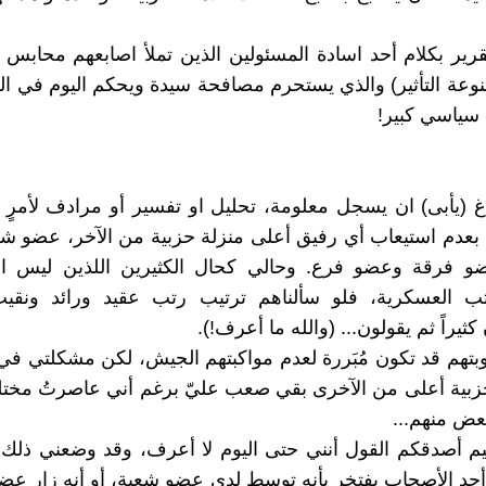
تقرير بكلام أحد اسادة المسئولين الذين تملأ اصابعهم محابس
تنوعة التأثير) والذي يستحرم مصافحة سيدة ويحكم اليوم في ا
سياسي كبير!
دماغ (يأبى) ان يسجل معلومة، تحليل او تفسير أو مرادف لأمرٍ 
بعدم استيعاب أي رفيق أعلى منزلة حزبية من الآخر، عضو ش
 فرقة وعضو فرع. وحالي كحال الكثيرين اللذين ليس ا
تب العسكرية، فلو سألناهم ترتيب رتب عقيد ورائد ونقي
راً ثم يقولون... (والله ما أعرف!).
بتهم قد تكون مُبَررة لعدم مواكبتهم الجيش، لكن مشكلتي ف
زبية أعلى من الآخرى بقي صعب عليّ برغم أني عاصرتُ مختل
بعض منهم...
يم أصدقكم القول أنني حتى اليوم لا أعرف، وقد وضعني ذلك
حد الأصحاب يفتخر بأنه توسط لدى عضو شعبة، أو أنه زار عضو