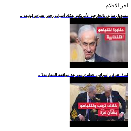
اخر الافلام
.. مسؤول سابق بالخارجية الأمريكية يفكك أسباب رفض نتنياهو لوثيقة
.. لماذا تعرقل إسرائيل خطة ترمب بعد موافقة المقاومة؟