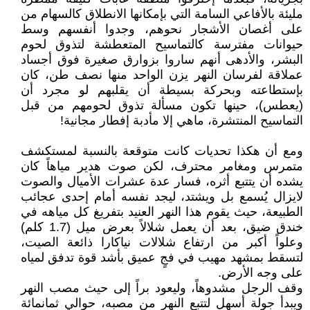
مليئة بالأفاعي السامة التي بإمكانها الانطلاق كالسهام من
على أغصان الأشجار نحوهم، وجدوا أنفسهم وسط
حيوانات مفترسة كالتماسيح المتعطشة لتذوق لحوم
البشر، والأدهى أنهم ساروا بزوارق صغيرة فوق أجساد
عملاقة لفرسان النهر يزن الواحد منها نصف طن، كان
بإستطاعته وبحركة بسيطة أن يقلبهم لو مجرد أن
(يعطس)، حينها تكون مسألة تذوق لحومهم من قبل
التماسيح المنتشرة، ماهي إلا مأدبة إفطار مجانية!
ومع أن هكذا تحديات كانت متوقعة بالنسبة لمستكشف
متمرس ومغامر محترف، لكن صوت هدير مياهاً كان
يشده أن يتتبع أثره، فسار عدة عشرات الأميال والصوت
لايزال يُسمع بل ويشتد، ليجد نفسه أمام إحدى عجائب
الطبيعة، حيث يقوم هذا النهر العنيد بتفريغ كل مياهه في
خندق ضيق، بعد أن يعمل شلالاً بعرض ميل (1.7 كلم)
وعلواً أكبر من ارتفاع شلالات نياكارا ذائعة الصيت،
لتسقط بمشهد مهيب في فجٍ عميق بأشد قوة تدفق لمياه
على وجه الأرض.
وقف الرجل مشدوهاً، وليعود براً إلى حيث مصب النهر
ويبدأ جولة أسهل لتتبع النهر من مصبه، حوالي ثمانمائة