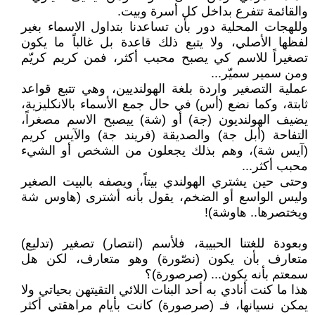
والقائمة تتفرع بداخل كل أسرة وبيت.
وللهجات المحلية دور بأن تساعدنا بتداول الاسماء بغير
لفظها الأصلي، ولا يتبع ذلك قاعدة بل غالباً ما يكون
تصغيراً للاسم كي يصبح محبب أكثر، فمن كريم كريّم
ومن سمير سميّر...
عملية التصغير واردة بلغة الهولنديين، وهي تتبع قواعد
ثابتة، وكما نضع (أس) في حال جمع الأسماء بالانكليزية،
يضيف الهولنديون (جة) أو (شة) ييصبح الاسم مصغراً،
التفاحة (أبل جة) والصديقة (فريند جة) والآيس كريم
(آيس شة)، وهم بذلك يجعلون من الشخص أو الشيء
محبب أكثر...
وحتى حين يشتري الهولندي بيتاً، ويصفه بالبيت الصغير
وليس الواسع أو الضخم، يقول بأنه أشترى (هاوس شة
ويختصرها.. هاوشة)!
وبعودة للغتنا الحبيبة، فلأسم (انتصار) تصغير (تدليع)
متعارف بأن يكون (نصّورة) وهو متعارف، لكن هل
سمعتم بأنه يكون... (صرصورة)؟
هذا ما كنت أنادي به أحد البنات اللائي التقيتهن بحياتي ولا
يمكن نسيانها، فـ (صرصورة) كانت بأيام مراهقتي أكثر