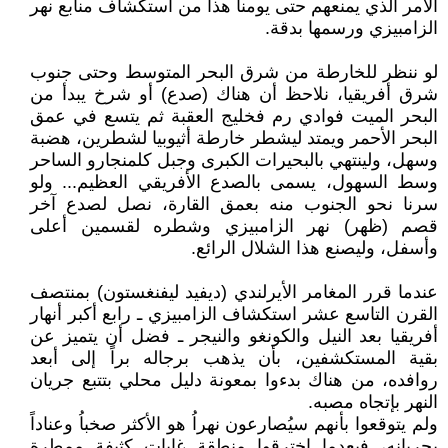
الأمر الذي يمنعهم حتى يومنا هذا من استكشاف منابع نهر
الزامبيزي ورسمها بدقة.
لو ننظر للخارطة من شرق البحر المتوسط وحتى جنوب
شرق أفريقيا، نلاحظ أن هناك (صدع) أو شرخ يبدأ من
البحر الميت فوادي رم فخليج العقبة ثم يتسع في عمق
البحر الأحمر ويمتد ليشطر خارطة أثيوبيا لشطرين، هضبة
وسهل، ولينتهي بالبحيرات الكبرى وجبل كلمنجارو الساحر
وسط السهول، يسمى بالصدع الأفريقي العظيم... ولو
سرنا نحو الجنوب منه بعمق القارة، نصل لصدع آخر
قصم (ظهر) نهر الزامبيزي وشطره لقسمين أعلى
وأسفل، وليصنع هذا الشلال الرائع.
عندما قرر المغامر الأيرلندي (ديفيد ليفنغستون) بمنتصف
القرن التاسع عشر استكشاف الزامبيزي ـ رابع أكبر أنهار
أفريقيا بعد النيل والكونغو والنيجر ـ فضل أن يتميز عن
بقية المستكشفين، بأن يذهب برجاله براً إلى أبعد
روافده، من هناك بدءوا بمعونة دليل محلي بتتبع جريان
النهر بإتجاه مصبه.
ولم يتوقعوا بأنهم سيُصارعون نهراُ هو الأكثر صخباُ وعناداً
بجريانه، فبعدما إخترقوا منطقة غابات كثيفة ممطرة