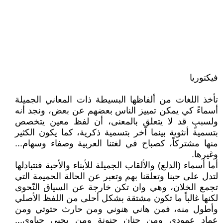
فيكتوريا
تأخذ اللغات من ألفاظها البسيطة ذات المعاني الجميلة
أسماءً كي يمكن تمييز الناس بعضهم عن بعض، ونجد أنه
ولسببٍ قد لا يتعلق بالمعنى، أن لفظ معين يتخصص
بتسمية أنثوية بينما آخر بتسمية ذكرية، كما يكون الكثير
منها مشتركاً، كصباح في لغتنا العربية وصفاء وسهام...
وغيرها.
أما أسماء (الدلع) والألقاب الجميلة للأبناء والأحبة فنتبادلها
لتدل على حبنا وتعلقنا بهم وتعبر عن الحالة الحميمة التي
تجمع الخلان، وهي وان تكن خارجة عن السياق النّحوى
لكنها غالباً ما تكون مشتقة بشكل أحلى من اللفظ الأصلي
وأطول منه، فمن هاني هنوني ومن حارث حتوتي ومن
عماد عمودي ومن حنان حنونة ومن يحيى حياوي...