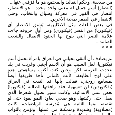
من صديقة، وحكم التقاليد والمجتمع هو ما فرّقني عنها...
(انتصار) أسم جميل له معنى واحد محدد... هو الانتصار،
انتصار في الفوز في معركة وسباق وانتخاب، وحتى
الانتصار في الظفر بمحبة الآخرين.
في بعض اللغات مثل الانكليزية، يُشتق الانتصار أي
(فيكتوريا) من النصر (فيكتوري) ومن أول حروفه جاءت
علامة النصر التي يلوح بها الجنود الأبطال والشعب
الصامد...
× × ×
لم يصادف أن ألتقي بحياتي في العراق بامرأة تحمل أسم
فيكتوريا، لعل السبب هو أن الاسم أجنبي وغريب في بلد
يتحدث العربية، لكن وحين كنت أكتب مساهمتي هذه
على لوح الطابعة، كانت كلماتي تأخذ طريقها أيضاً
لمسامع زوجتي، فقالت بأنها قد التقت في العراق
(بفكتورتين) لن تنسَهما، فقد رافقتها الطالبة (فيكتوريا)
بعض سني الابتدائية، وكانت تتميز بطول شعرها الذي
يصل حتى ركبتيها، وهو صحي يعاود النمو بقوة حتى لو
تقصه، بينما الثانية هي مُدرسة الرياضيات، كانت
(مصلاوية) وشديدة ومتمكنة من عملها، وتؤمن بالثواب