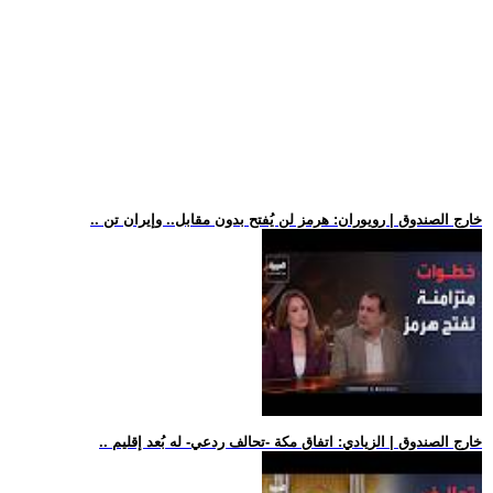
.. خارج الصندوق | رويوران: هرمز لن يُفتح بدون مقابل.. وإيران تن
.. خارج الصندوق | الزيادي: اتفاق مكة -تحالف ردعي- له بُعد إقليم