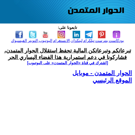
تابعونا على:
بودكاست
بنترست
تيلكرام
لينكدإن
الانستغرام
اليوتيوب
التويتر
الفيسبوك
تبرعاتكم وتبرعاتكن المالية تحفظ استقلال الحوار المتمدن،
فشاركونا في دعم استمرارية هذا الفضاء اليساري الحر
[اشترك في قناة ‫«الحوار المتمدن» على اليوتيوب]
الحوار المتمدن - موبايل
الموقع الرئيسي