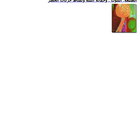
الطبيعة, التلوث , وحماية البيئة ونشاط حركات الخضر