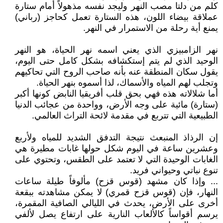
كلم من دلتا مصب النهر وليجد نفسه مذهولاً أمام ستارة
عملاقة بيضاء اللون، هذه الستارة تعمل كحاجز (رباني)
يمنع أية رحلة من الاستمرار في النهر.
نهر الزامبيزي الذي يعني اسمه نهر الحياة، هو النهر
الوحيد الذي لم يتم إستكشافه بشكل كامل حتى اليوم،
يقول سكان المنطقة عنه بأنه صاحب الروح التي تحاكيهم
وتجلب لهم المياه والأسماك، لذا أسموه بنهر الحياة.
أما شلالاته هذه فهي بحق قلب أفريقيا النابض كونها أكبر
(ستارة) مائية على وجه الأرض، وواحدة من عجائب الدنيا
الطبيعية التي تتربع في مقدمة لائحة التراث العالمي.
إن الرذاذ المنبعث نتيجة التدفق الشديد للمياه ولأربع
وعشرين ساعة في اليوم شكل حولها غابات مطيرة هي
الغابات الوحيدة التي لا تعتمد على الطقس، وتحتوي على
تنوع نباتي وحيواني فريد.
... وإذا كان مشهد (قوس قزح) مألوفاً طيلة ساعات
النهار، فإن (قوس قزح قمري) لا يمكن مشاهدته ببقعة
أخرى على الأرض، يحدث في الليالي الصافية المقمرة،
يرسم أقواساً كالألعاب النارية على ارتفاع يصل لألفي