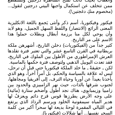
والعقاب بحيث كانت تمنح الشاطرة درجتين وتستقطع
ممن تتخلف عن استكمال واجبها البيتي درجتين لتقول...
(مخصوم منكِ دغجتين!).
فيكتور وفيكتوريا، أسم ذكر وأنثى يَجمع باللغة الانكليزية
المعنى الرائع (الانتصار) واللفظ السهل الجميل، وهو لابد
وأن يوحي لكل منا برزمة أبطال وبطلات حملوا هذا
الاسم على مر التاريخ.
كثير جداً من (الفيكتوريات) دخلن التاريخ، أشهرهن ملكة
بريطانية في القرن التاسع عشر والتي تعتبر فترة تقلدها
العرش الإمبراطوري من الأطول بين الملوك في التاريخ،
فقد تعدت اليوبيل الذهبي ولتوصف فترة حكمها بالماسية.
لكن ـ حقيقةً ـ ما خلد الملكة فيكتوريا حتى قبل أن ترحل،
ليس له علاقة بالسياسة والحكم، بل أمراً آخراً، وهو الذي
يأخذنا بعيداً عن أوربا وحياة الترف، إلى أفريقيا ومجاهلها،
لجنوب شرقها بالذات، حيث نهر الزامبيزي والحدود بين
زامبيا وزيمبابوي، هناك نجد أطول وأضخم ستارة (مائية)
على وجه الأرض يطرزها قوس قزح دائم ويعزفُ لها
هدير المياه سيمفونية الخلود ويرسم الرذاذ الذي يرتفع
في الليالي المقمرة لوحةً بديعة لها سحراً أكبر من كلمة
السحر نفسها... أنها شلالات (فيكتوريا).