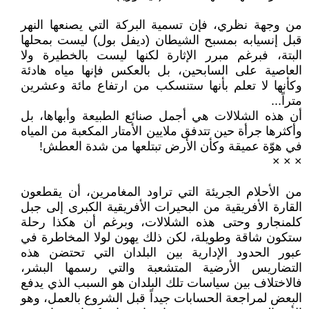
من وجهة نظري، فإن تسمية البركة التي يصنعها النهر
قبل إنسيابه بمسبح الشيطان (ديفل بول) ليست بمحلها
البتة، فبرغم مبرر الإثارة لكنها ليست بالخطيرة ولا
العاصية على السابحين، بل بالعكس فإنها مياه هادئة
وكأنها لا تعلم بأنها ستنسكب من ارتفاع مائة وعشرين
متراً...
أن هذه الشلالات هي أجمل صنائع الطبيعة وأبهاها، بل
وأكثرها جرأة حين تتدفق ملايين الأمتار المكعبة من المياه
في هوّة عميقة وكأن الأرض تبتلعها من شدة العطش!
× × ×
من الأحلام الجريئة التي تراود المغامرين، أن يقطعون
القارة الأفريقية من البحيرات الأفريقية الكبرى إلى جبل
كلمنجارو وحتى هذه الشلالات، وبرغم أن هكذا رحلة
ستكون شاقة وطويلة، لكن ذلك يهون لولا المخاطرة في
عبور الحدود الإدارية بين البلدان التي تحتضن هذه
التضاريس الأرضية المتشعبة والتي رسمها البشر،
فالاختلاف بين سياسات تلك البلدان هو السبب الذي يدفع
البعض لمراجعة الحسابات جيداً قبل الشروع بالعمل، وهو