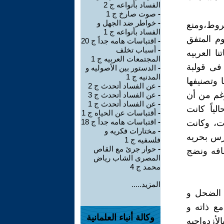
الفساد بأنواعه ج 2
-
صوت صارخ ج 1
-
خواطر ضد الجهل و
شروط،ومنع
الفساد بأنواعه ج 1
وم المتفق
-
اقتباسات هامه جداً ج 20
-
أسباب تخلف
ا العربيه
المجتمعات العربيه ج 1
 فى قولبة
-
الدستور بين الأصوليه و
المدنيه ج 1
ا وتصنيفها
-
عن الفساد أتحدث ج 2
رغم من أن
-
عن الفساد أتحدث ج 3
-
عن الفساد أتحدث ج 1
ياً كانت
-
أقتباسات عن الحياه ج 1
-
اقتباسات هامه جداً ج 18
ت، وكانت
-
مختارات فكريه و
ارس بحريه
فلسفيه ج 1
-
حوار جرئ مع القاص
افه ونضج
المصرى الشاب رياض
محمد ج 4
المزيد.....
م الضحل و
ع ذاته و
وكالة أنباء العلمانية
لأزدواجيه