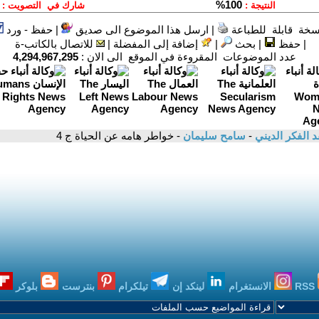
سخة قابلة للطباعة
|
ارسل هذا الموضوع الى صديق
|
حفظ - ورد
|
حفظ
|
بحث
|
إضافة إلى المفضلة
|
للاتصال بالكاتب-ة
عدد الموضوعات المقروءة في الموقع الى الان :
4,294,967,295
د الفكر الديني
-
سامح سليمان
- خواطر هامه عن الحياة ج 4
RSS
الانستغرام
لينكد إن
تيلكرام
بنترست
بلوكر