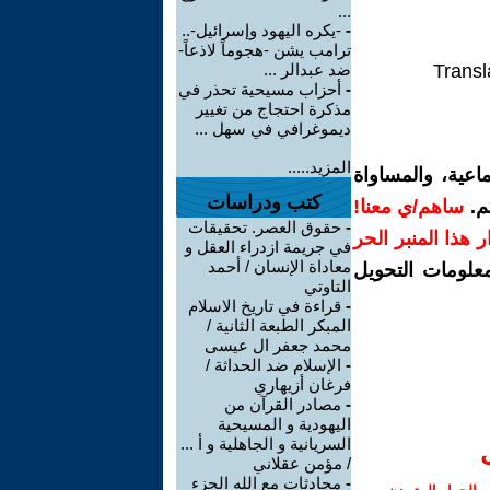
...
-
-يكره اليهود وإسرائيل-..
ترامب يشن -هجوماً لاذعاً-
Transl
ضد عبدالر ...
-
أحزاب مسيحية تحذر في
مذكرة احتجاج من تغيير
ديموغرافي في سهل ...
المزيد.....
اعية، والمساواة
كتب ودراسات
م.
ساهم/ي معنا!
-
حقوق العصر. تحقيقات
رار هذا المنبر الحر
في جريمة ازدراء العقل و
معاداة الإنسان / أحمد
معلومات التحويل
التاوتي
-
قراءة في تاريخ الاسلام
المبكر الطبعة الثانية /
محمد جعفر ال عيسى
-
الإسلام ضد الحداثة /
فرغان أزيهاري
-
مصادر القرآن من
اليهودية و المسيحية
السريانية و الجاهلية و أ ...
/ مؤمن عقلاني
-
محادثات مع الله الجزء