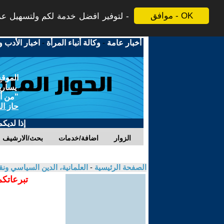
موافق - OK
لتوفير افضل خدمة لكم ولتسهيل عملي
أخبار عامة
-
وكالة أنباء المرأة
-
اخبار الأدب و
الموقع
يسارية
"من أج
حاز ال
إذا لديك
الزوار
اضافة/خدمات
بحث/الارشيف
الصفحة الرئيسية
-
العلمانية، الدين السياسي ونق
تبرعاتكم