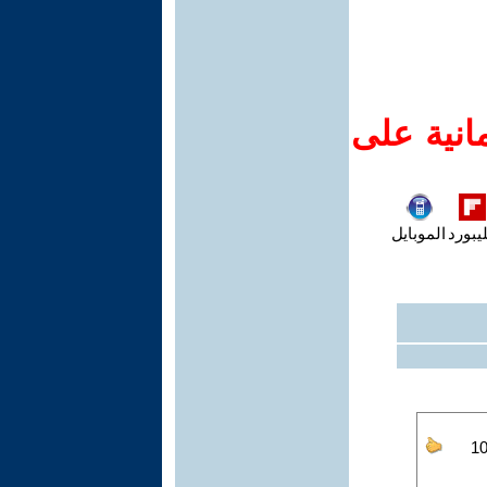
انية على
يبورد
الموبايل