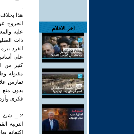
.
هذا بخلاف 
الخروج عن 
اخر الافلام
عليه والمع
ذات العقلي
الفرد ببرمج
على أساس م
كثير من ا
مقبوله وط
تمارس علان
بدون منع 
فكرى وأزده
2 _ شئ مؤ
التربيه ال
اكتفائه به