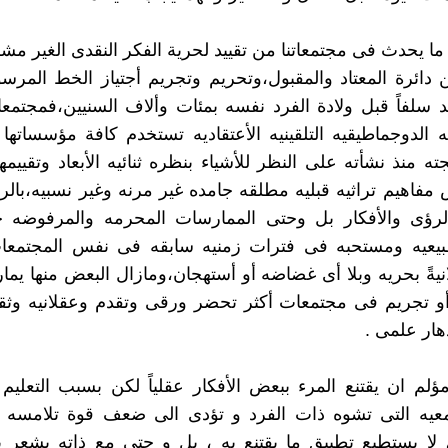
ما يحدث فى مجتمعاتنا من تقييد لحرية الفكر النقدى الغير م
دائرة المعتاد والمقبول،وتحريم وتجريم أجتياز الخط المرس
د سلفاً قبل ولادة الفرد نفسه بمئات وألاف السنيين،فمجتمعاتن
ه الدوجماطيقيه التلقينيه الأعتقاديه تستخدم كافة مؤسساتها
ته منذ نشأته على النظر للأشياء بنظره ثنائيه الأبعاد وتقييمه
فاهيم تراثيه قبليه مطلقه جامده غير مرنه وغير نسبيه،بال
لرؤى والأفكار بل وحتى الممارسات المحرمه والمرفوضه حال
بيعيه ومستحبه فى فترات زمنيه سابقه فى نفس المجتمعا
يةً بحريه وبلا أى غضاضه أو أستهجان،ومازال البعض منها يم
أو تجريم فى مجتمعات أكثر تحضر ورقى وتقدم وعقلانيه وثق
ار علمى .
لم ان يقتنع المرء ببعض الأفكار عقلياً لكن بسبب التعلي
قمعيه التى تشوه ذات الفرد و تؤدى الى ضعف قوة تلامسه م
ا، لا يستطيع تطبيق ما يقتنع به ، بل و حتى مع ذاته يشعر با