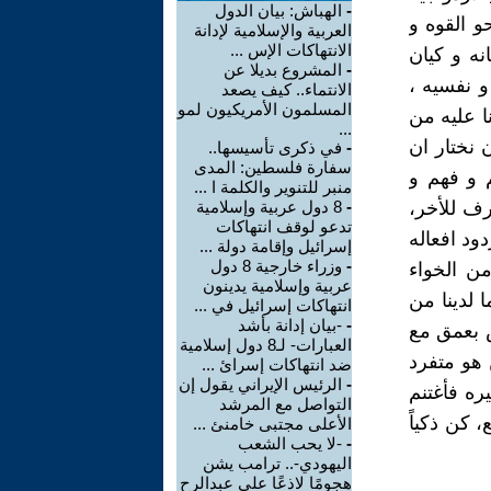
-
الهباش: بيان الدول
و القوه و
العربية والإسلامية لإدانة
الانتهاكات الإس ...
نه و كيان
-
المشروع بديلا عن
و نفسيه ،
الانتماء.. كيف يصعد
المسلمون الأمريكيون لمو
ا عليه من
...
نختار ان
-
في ذكرى تأسيسها..
سفارة فلسطين: المدى
 و فهم و
منبر للتنوير والكلمة ا ...
رف للأخر،
-
8 دول عربية وإسلامية
تدعو لوقف انتهاكات
ود افعاله
إسرائيل وإقامة دولة ...
-
وزراء خارجية 8 دول
ن الخواء
عربية وإسلامية يدينون
 لدينا من
انتهاكات إسرائيل في ...
-
-بيان إدانة بأشد
 بعمق مع
العبارات- لـ8 دول إسلامية
 هو متفرد
ضد انتهاكات إسرائ ...
-
الرئيس الإيراني يقول إن
ره فأغتنم
التواصل مع المرشد
 كن ذكياً
الأعلى مجتبى خامنئ ...
-
-لا يحب الشعب
اليهودي-.. ترامب يشن
هجومًا لاذعًا على عبدالرح