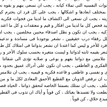
ات النفسيه التى تملاء كيانه ، يجب ان نسعى بنهم و بقوه نح
ه بمختلف ابعادها و اشكالها ، يجب على كل فرد ان يحترم كيا
يته ، يجب ان نسعى الى اكتشاف ما لدينا من فجوات فكريه 
د فحص كل ما لدينا من افكار و قيم و معتقدات و كل ما اعتدن
كيه ، يجب ان نكون و نظل اصدقاء محبين مخلصين ، يجب ان 
ل رفقاء درب حقيقيين ، نشعر بوجودنا فى مساندة و تدعيم
فرد للأخر و ليس كما اعتدنا ان نشعر بذواتنا فى امتلاك كل ط
ر بقيمه ثابته لذواتنا و ليست متغيره بحسب سلوك الأخر و رد
تلامس مع ذواتنا بفهم و بوعى و صلابه تؤدى الى شفائنا م
لفكرى و العاطفى ، يجب ان نكون على أدراك عميق بحدود ما
 و نفسى و عاطفى و قاعده فكريه و قيميه ، يجب ان نتلامس
جب ان نرفض الذوبان مع القطيع الأحمق المعادى لكل ما و من
لف ، يجب ان نمتلك بصمتنا الخاصه لنحقق ذواتنا ، الحياه قصي
طعت ولا تفسدها بغبائك ، كن قوياً و أياك ان تذوب فى القطيع،
دع خلاق ، كن قوياً .