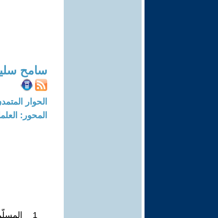
سامح سلي
الحوار المتمدن-العدد: 5010 - 15
المحور: العلما
1 _ المسل