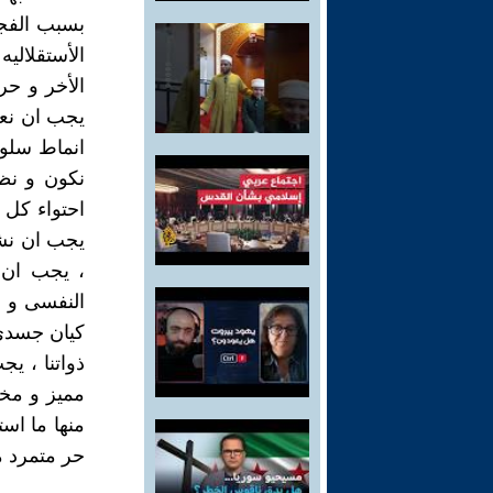
بسبب الفجو
الأستقلالي
الأخر و حر
يجب ان نعي
انماط سلو
نكون و نظ
احتواء كل 
يجب ان نشع
، يجب ان ن
النفسى و ا
كيان جسدى
ذواتنا ، ي
مميز و مخت
منها ما است
حر متمرد مب