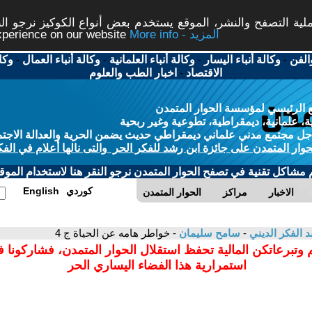
ة التصفح والنشر، الموقع يستخدم بعض أنواع الكوكيز نرجو النق
More info - المزيد
experience on our website
الفن
-
وكالة أنباء اليسار
-
وكالة أنباء العلمانية
-
وكالة أنباء العمال
-
وكا
الاقتصاد
-
اخبار الطب والعلوم
 الرئيسي لمؤسسة الحوار المتمدن
، علمانية، ديمقراطية، تطوعية وغير ربحية
ل مجتمع مدني علماني ديمقراطي حديث يضمن الحرية والعدالة الاجتم
حوار المتمدن على جائزة ابن رشد للفكر الحر والتى نالها أعلام في الفك
م مشاكل تقنية في تصفح الحوار المتمدن نرجو النقر هنا لاستخدام الموقع
كوردي
English
الاخبار
مراكز
الحوار المتمدن
د الفكر الديني
-
سامح سليمان
- خواطر هامه عن الحياة ج 4
 وتبرعاتكن المالية تحفظ استقلال الحوار المتمدن، فشاركونا 
استمرارية هذا الفضاء اليساري الحر