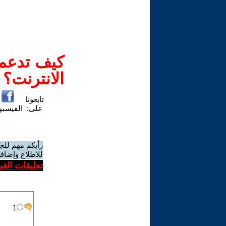
كيف تدعم-
الانترنت؟
تابعونا
على:
الفيسب
رأيكم مهم للج
للاطلاع وإضافة
تعليقات الف