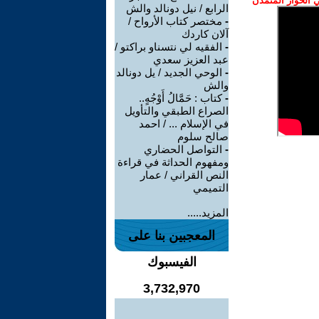
الحوار المتمدن
الرابع / نيل دونالد والش
-
مختصر كتاب الأرواح /
آلان كاردك
-
الفقيه لي نتسناو براكتو /
عبد العزيز سعدي
-
الوحي الجديد / يل دونالد
والش
-
كتاب : حَمَّالُ أَوْجُهٍ..
الصراع الطبقي والتأويل
في الإسلام ... / احمد
صالح سلوم
-
التواصل الحضاري
ومفهوم الحداثة في قراءة
النص القراني / عمار
التميمي
المزيد.....
المعجبين بنا على
الفيسبوك
3,732,970