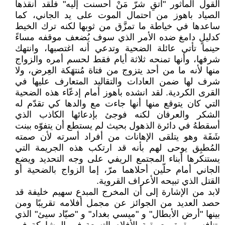
القول المأثور "اتقِ شرّ مَنْ أحسنت إليه" فلقد أنقذها
الصياد باهوز من احتمال الموت على يد الجاني، كما
ساعدها في خياطة ما تمزَّق من ثوبها لكنه ترك الخيط
كدليلٍ دامغ ضده الأمر الذي سوف يُضعف موقفه مساءً
حينما تأتي عائلة الضحية وتدعي أنه اغتصبها، وانتهك
شرفها، وأنها تمنحه ثلاثة أيام فقط لحسم أمره والزواج
منها لأنه ما من أحد يتزوج من فتاة مُنتهَكة العِرض، ولا
شرف لها ضمن العادات والتقاليد المتعارف عليها في
القرى الكردية. لقد انشده باهوز أمام إدعّاء هذه الضحية
التي كان يتوقع منها أنها جاءت مع والدها كي تقدّم له
الشكر والعرفان لكنه فوجئ بإدعائها الكاذب الذي
أسقطهُ في دائرة الذهول بحيث لم يستطع أن يتفوّه ببنت
شَفَة وهو يتلقى الإهانات من أفراد أسرته لأن صمته
المُطبِق يوحى لهم بأنه قد ارتكب هذه الجريمة التي
يستنكرها أبناء المجتمع الريفي على وجه التحديد ويضع
الجاني أمام حلّين أحلاهما مرّ، إما الزواج بالضحية أو
القتل الذي تبيحه الأعراف القروية.
لابد من الإشارة إلى أن المخرج المبدع سهيم خليفة قد
حصد العديد من الجوائز عن مجمل أفلامه تقريبًا ومن
بينها "أرض الأبطال" و "ميسي بغداد" و "صيّاد سيئ" الذي