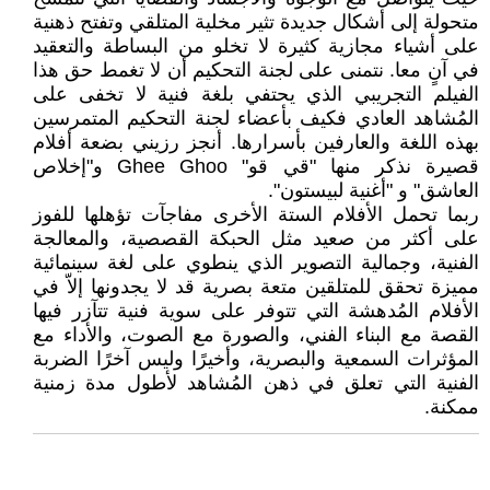
متحولة إلى أشكال جديدة تثير مخلية المتلقي وتفتح ذهنية
على أشياء مجازية كثيرة لا تخلو من البساطة والتعقيد
في آنٍ معا. نتمنى على لجنة التحكيم أن لا تغمط حق هذا
الفيلم التجريبي الذي يحتفي بلغة فنية لا تخفى على
المُشاهد العادي فكيف بأعضاء لجنة التحكيم المتمرسين
بهذه اللغة والعارفين بأسرارها. أنجز رزيني بضعة أفلام
قصيرة نذكر منها "قي قو" Ghee Ghoo و"إخلاص
العاشق" و "أغنية لبيستون".
ربما تحمل الأفلام الستة الأخرى مفاجآت تؤهلها للفوز
على أكثر من صعيد مثل الحبكة القصصية، والمعالجة
الفنية، وجمالية التصوير الذي ينطوي على لغة سينمائية
مميزة تحقق للمتلقين متعة بصرية قد لا يجدونها إلاّ في
الأفلام المُدهشة التي تتوفر على سوية فنية تتآزر فيها
القصة مع البناء الفني، والصورة مع الصوت، والأداء مع
المؤثرات السمعية والبصرية، وأخيرًا وليس آخرًا الضربة
الفنية التي تعلق في ذهن المُشاهد لأطول مدة زمنية
ممكنة.