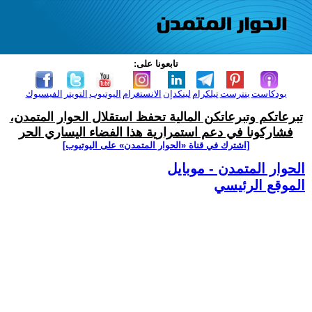
تابعونا على:
بودكاست
بنترست
تيلكرام
لينكدإن
الانستغرام
اليوتيوب
التويتر
الفيسبوك
تبرعاتكم وتبرعاتكن المالية تحفظ استقلال الحوار المتمدن،
فشاركونا في دعم استمرارية هذا الفضاء اليساري الحر
[اشترك في قناة ‫«الحوار المتمدن» على اليوتيوب]
الحوار المتمدن - موبايل
الموقع الرئيسي