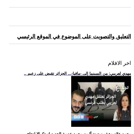
التعليق والتصويت على الموضوع في الموقع الرئيسي
اخر الافلام
.. مهدي لعريبي: من السينما إلى -مافيا-... الجزائر تقبض على زعيم
.. محمد علام وهيثم سعيد: ألبوم محمد عدوية الجديد استكمالا لنجاح