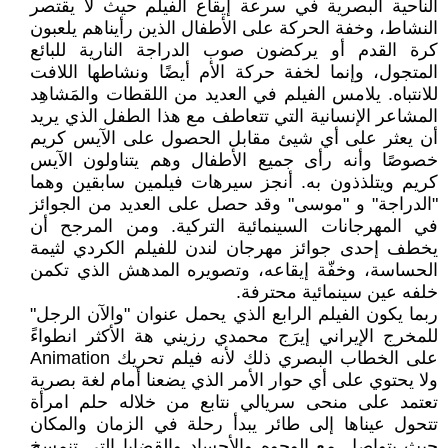
الناحية البصرية في سرعة إيقاع الفيلم حيث لا يقتصر
النشاط، وخفة الحركة على الأطفال الذين رأيناهم يلعبون
كرة القدم أو يركضون صوب الدراجة النارية للبائع
المتجول، وإنما لخفة حركة الأم أيضًا ونشاطها اللافت
للانتباه. يلامس الفيلم في العديد من اللقطات والمَشاهِد
المشاعر الإنسانية التي تتعاطف مع هذا الطفل الذي يريد
أن يعثر على أي شيئ مقابل الحصول على الآيس كريم
خصوصًا وأنه رأى جميع الأطفال وهم يتناولون الآيس
كريم ويتلذذون به. أنجز سيرهات فيلمين سابقين وهما
"الدراجة" و "موسى" وقد حصل على العديد من الجوائز
في المهرجانات السينمائية التركية. ومن المرجح أن
يخطف إحدى جوائز مهرجان لندن للفيلم الكردي لثيمة
الحساسة، وخفّة إيقاعه، وتصويره المدهش الذي تكمن
خلفه عين سينمائية محترفة.
ربما يكون الفيلم الرابع الذي يحمل عنوان "والآن الرجل"
للمخرج الإيراني إيرَج محمدي رزيني هة الأكثر انطواءً
على الخطاب البصري ذلك لأنه فيلم تحريك Animation
ولا يحتوي على أي حوار الأمر الذي يضعنا أمام لغة بصرية
تعتمد على منحى سريالي نتابع من خلاله حلم امرأة
تتحول عيناها إلى طائر يبدأ رحلة في الزمان والمكان
حيث يتواصل مع الوجوه والأجساد والقضايا التي تنمسخ