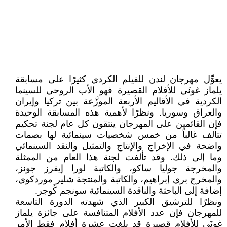
يعوِّل مهرجان لندن للفيلم الكردي كثيرًا على مسابقة
يلماز غونَي للأفلام القصيرة فهو الأب الروحي للسينما
الكردية في الأقاليم الأربعة الموزَّعة بين تركيا وإيران
والعراق وسوريا. ونظرًا لأهمية هذه المسابقة الوحيدة
فإن القائمين على المهرجان ينتقون كل عام لجنة تحكيم
تتألف غالباً من خمس شخصيات سينمائية لها بصمات
واضحة في الإخراج والإنتاج والتمثيل والنقد السينمائي
وما إلى ذلك. وقد تألفت لجنة هذا العام من الممثلة
والمخرجة جوليا ساكو، والكاتبة لورا إيفرز جونز،
والمخرج بري إبراهيم، والكاتبة والمنتجة شلير موردكوي،
إضافة إلى الباحثة والناقدة السينمائية سونجم كُوجر.
ونظرًا للترشيق الكبير الذي شهدته الدورة التاسعة
للمهرجان فإن عدد الأفلام المتنافسة على جائزة يلماز
غونَي للأفلام قصيرة قد بلغت عشرة أفلام فقط الأمر