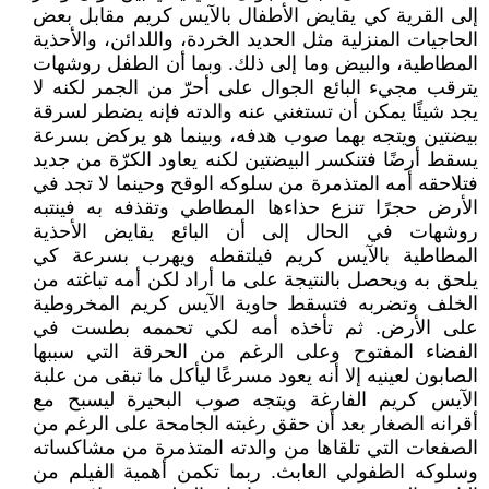
إلى القرية كي يقايض الأطفال بالآيس كريم مقابل بعض
الحاجيات المنزلية مثل الحديد الخردة، واللدائن، والأحذية
المطاطية، والبيض وما إلى ذلك. وبما أن الطفل روشهات
يترقب مجيء البائع الجوال على أحرّ من الجمر لكنه لا
يجد شيئًا يمكن أن تستغني عنه والدته فإنه يضطر لسرقة
بيضتين ويتجه بهما صوب هدفه، وبينما هو يركض بسرعة
يسقط أرضًا فتنكسر البيضتين لكنه يعاود الكرّة من جديد
فتلاحقه أمه المتذمرة من سلوكه الوقح وحينما لا تجد في
الأرض حجرًا تنزع حذاءها المطاطي وتقذفه به فينتبه
روشهات في الحال إلى أن البائع يقايض الأحذية
المطاطية بالآيس كريم فيلتقطه ويهرب بسرعة كي
يلحق به ويحصل بالنتيجة على ما أراد لكن أمه تباغته من
الخلف وتضربه فتسقط حاوية الآيس كريم المخروطية
على الأرض. ثم تأخذه أمه لكي تحممه بطست في
الفضاء المفتوح وعلى الرغم من الحرقة التي سببها
الصابون لعينيه إلا أنه يعود مسرعًا ليأكل ما تبقى من علبة
الآيس كريم الفارغة ويتجه صوب البحيرة ليسبح مع
أقرانه الصغار بعد أن حقق رغبته الجامحة على الرغم من
الصفعات التي تلقاها من والدته المتذمرة من مشاكساته
وسلوكه الطفولي العابث. ربما تكمن أهمية الفيلم من