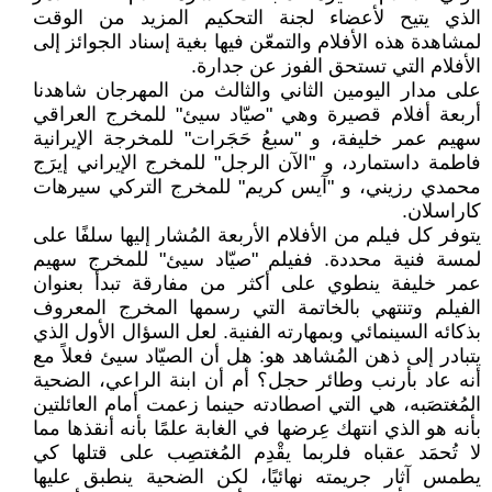
الذي يتيح لأعضاء لجنة التحكيم المزيد من الوقت
لمشاهدة هذه الأفلام والتمعّن فيها بغية إسناد الجوائز إلى
الأفلام التي تستحق الفوز عن جدارة.
على مدار اليومين الثاني والثالث من المهرجان شاهدنا
أربعة أفلام قصيرة وهي "صيّاد سيئ" للمخرج العراقي
سهيم عمر خليفة، و "سبعُ حَجَرات" للمخرجة الإيرانية
فاطمة داستمارد، و "الآن الرجل" للمخرج الإيراني إيرَج
محمدي رزيني، و "آيس كريم" للمخرج التركي سيرهات
كاراسلان.
يتوفر كل فيلم من الأفلام الأربعة المُشار إليها سلفًا على
لمسة فنية محددة. ففيلم "صيّاد سيئ" للمخرج سهيم
عمر خليفة ينطوي على أكثر من مفارقة تبدأ بعنوان
الفيلم وتنتهي بالخاتمة التي رسمها المخرج المعروف
بذكائه السينمائي وبمهارته الفنية. لعل السؤال الأول الذي
يتبادر إلى ذهن المُشاهد هو: هل أن الصيّاد سيئ فعلاً مع
أنه عاد بأرنب وطائر حجل؟ أم أن ابنة الراعي، الضحية
المُغتصَبه، هي التي اصطادته حينما زعمت أمام العائلتين
بأنه هو الذي انتهك عِرضها في الغابة علمًا بأنه أنقذها مما
لا تُحمَد عقباه فلربما يقْدِم المُغتصِب على قتلها كي
يطمس آثار جريمته نهائيًا، لكن الضحية ينطبق عليها