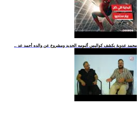
.. محمد عدوية يكشف كواليس ألبومه الجديد ومشروع عن والده أحمد عد