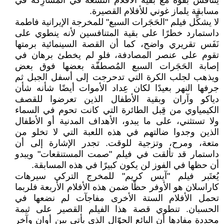
يتنافس بقوة مع بقية الأفلام التسعة في المشارِكة في
مسابقة يلماز غوني للأفلام القصيرة.
لا يشكِّل فيلم "الحَجَرات السبع" للمخرجة الإيرانية فاطمة
داستمارد خطرًا على بقية المتنافسين لأنه ينطوي على
نَفَس تقريري واضح، كما أن القصة السينمائية برمتها
تقوم على عنصر المصادفة، فلو لم يخطئ برهان في
إصابة الحَجَرات السبع المُصطفّة بعضها فوق بعض
ويذهب لجلب الكرة التي تدحرجت إلى أسفل الجبل ثم
جرفها النهر بعيدًا لكان عِداد الأموات أيضًا شأنه شأن
دياكو وآران وبقية الأطفال الذين تعرضوا للقصف
الكيمياوي من قِبل الطائرة التي كانت تحوم في السماء
ولا تستثني، على ما يبدو، الأهداف المدنية أو الأطفال
الذين وجدوا ضالتهم في هذه اللعبة التي لا تخلو من
متعة، ومرح، وتزجية للوقت. تجدر الإشارة إلى أن
داستمار قد تألقت في فيلم "صمت المستنقعات" ويبدو
أن حظها في الفوز لن يكون كبيرًا في هذه المسابقة.
يُعتَبر فيلم "آيس كريم" للمخرج التركي سيرهات
كاراسلان هو الأوفر حظًا ضمن هذه الأفلام الأربعة فلربما
تحمل الأفلام الستة الأخرى مفاجآت لم نضعها في
الحسبان. تنطوي قصة هذا الفيلم القصير على ثيمة
محددة مفادها أن البائع الجوّال الذي يأتي بين أوان وآخر