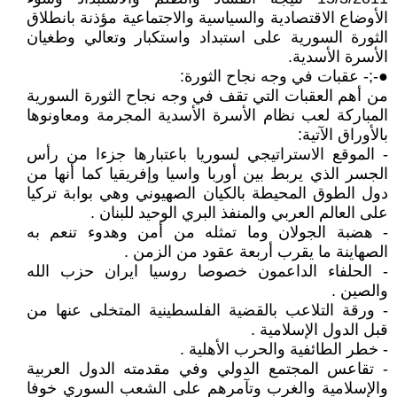
الأوضاع الاقتصادية والسياسية والاجتماعية مؤذنة بانطلاق
الثورة السورية على استبداد واستكبار وتعالي وطغيان
الأسرة الأسدية.
●-;- عقبات في وجه نجاح الثورة:
من أهم العقبات التي تقف في وجه نجاح الثورة السورية
المباركة لعب نظام الأسرة الأسدية المجرمة ومعاونوها
بالأوراق الآتية:
- الموقع الاستراتيجي لسوريا باعتبارها جزءا من رأس
الجسر الذي يربط بين أوربا واسيا وإفريقيا كما أنها من
دول الطوق المحيطة بالكيان الصهيوني وهي بوابة تركيا
على العالم العربي والمنفذ البري الوحيد للبنان .
- هضبة الجولان وما تمثله من أمن وهدوء تنعم به
الصهاينة ما يقرب أربعة عقود من الزمن .
- الحلفاء الداعمون خصوصا روسيا ايران حزب الله
والصين .
- ورقة التلاعب بالقضية الفلسطينية المتخلى عنها من
قبل الدول الإسلامية .
- خطر الطائفية والحرب الأهلية .
- تقاعس المجتمع الدولي وفي مقدمته الدول العربية
والإسلامية والغرب وتآمرهم على الشعب السوري خوفا