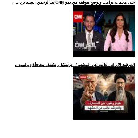
.. عبدالرحمن السيد يرد لـCNN على هجمات ترامب ويوضح موقفه من تمو
.. المرشد الإيراني غائب عن المشهد؟.. بزشكيان يكشف مفاجأة وترامب