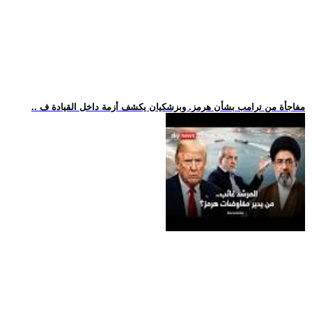
.. مفاجأة من ترامب بشأن هرمز. وبزشكيان يكشف أزمة داخل القيادة ف