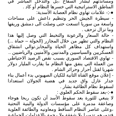
ومساندتهم لبشار السفاح ،بل والتدخل المباشر في
المناطق الاستراتيجية التي خسرها النظام أو كاد .
●-;- علامات تهاوي نظام العصابة الأسدية:
- سيطرة الجيش الحر وتنظيم داعش على مساحات
واسعة من سوريا اتسعت حتى وصلت الى دمشق وريفها
وما تزال تزحف .
- حالة السعار والرعونة والتخبط التي وصل إليها هذا
النظام والتي تظهر من خلال المجازر (الحولة – حماة ...)
واستهداف كل مظاهر الحياة والمخابز.توالي انشقاق
العسكريين والسياسيين والمدنيين والأمنيين والرياضيين ..
- تهاوي الاقتصاد السوري بسبب نقص الرصيد الاحتياطي
من العملة التي ينفق منها النظام ما يقارب المليار دولار
شهريا لقتل أحرار وحرائر الشام .
- إعلان موقع القناة الثانية للكيان الصهيوني بدء أعمال بناء
جدار عازل واق جديد في هضبة الجولان استعدادا
لسقوط نظام الطاغية بشار .
●-;-بعد سقوط الحكم العلوي :
لا ينبغي للثورة بعد سقوط الأسد أن تكون ريحا هوجاء
وصاعقة مدمرة على مؤسسات الدولة والبنية التحتية
،وعلى عناصر النظام الساقط ومعاونيه والطائفة العلوية
فتدمرهم تدميرا بلا شفقة ولا رحمة بالإعدامات الجماعية