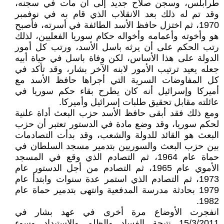
طرابلس، وسجن صلاح جديد إلى أن مات في سجنه،
وقد تم له ذلك بعد الانقلاب الذي قام به في نوفمبر
1970، ثم اختزل حافظ الأسد الطائفة في أسرته، فأصبح
هو وأخوته وأعمامه وأخواله حكام سوريا الفعليين، لذلك
رتب الحكم على أن يرثه باسل الأسد، ورتب كل أمور
الدولة على هذا الأساس، لكن وفاة باسل في حياة أبيه
جعله يعيد ترتيب الأمور لابنه الآخر بشار، وقد تأكد في
كل المفاوضات السرية التي أجراها حافظ الأسد مع
أميركا وإسرائيل أنه كان يطرح بقاء حكم سوريا في
عائلته مقابل تحقيق طلبات إسرائيل وأميركا.
ومع ذلك فقد أبقى حافظ الأسد حزب البعث أداة علنية
لحكم سوريا، وقد وضع مادة في الدستور تعتبر أن حزب
البعث هو القائد للدولة والشعب، وقد بدأت التصادمات
بين حزب البعث والسوريين بتدمير مسجد السلطان في
حماة عام 1964، ثم التصادم الذي وقع في المسجد
الأموي عام 1965، ثم التصادم من أجل الدستور عام
1973، ثم التصادم الذي استمر عدة سنوات وابتدأ عام
1979 بحادثة مدرسة المدفعية وانتهى بتدمير حماة عام
1982.
انفجرت الأوضاع مرة أخرى في عهد بشار في
15/3/2011 نتيجة الفساد والظلم والاستبداد وسوء