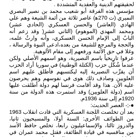
لحقيقتهم الدينية والعقدية المتشددة .
مؤسس هذه الفرقة أبو شعيب محمد بن نصير البصري
النميري (ت 270ه‍) عاصر ثلاثة من أئمة الشيعة وهم علي
الهادي (العاشر) والحسن العسكري (الحادي عشر)
ومحمد المهدي (الموهوم) (الثاني عشر( وقد زعم أنه
البابُ إلى الإمام الحسن العسكري، وأنه وارثُ علمه،
والحجة والمرجع للشيعة من بعده،ادعى النبوة والرسالة ،
وغلا في حق الأئمة ورفعهم إلى مقام الألوهية.
عرفوا تاريخياً باسم النصيرية، وهو اسمهم الأصلي ولكن
عندما شُكِّل حزب (الكتلة الوطنية) في سوريا أراد الحزب
أن يقرِّب النصيرية إليه ليكتسبهم فأطلق عليهم اسم
العلويين وصادف ذلك هوى في نفوسهم وهم يحرصون
عليه الآن. هذا وقد أقامت فرنسا لهم دولة أطلقت عليها
اسم (دولة العلويين) وقد استمرت هذه الدولة من سنة
1920م إلى سنة 1936م.
●-;- العصر الحديث:
بعد أن تخلصت اللجنة العسكرية التي قادت انقلاب 1963
من الطوائف الأخرى: السنة أولا، والمسيحيون ثانيا،
والدروز ثالثا، والإسماعيليون رابعا، تخلص حافظ الأسد
من منافسيه في قيادة الطائفة، فقتل محمد عمران في