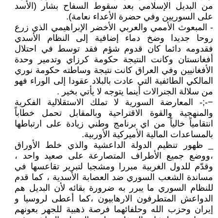
من البديل الإسلامي بعد سقوط السفاح بشار (الأسد
على السوريين وفي حضرة الأعداء نعامة).
- المبعوث الأممي والعربي الأخضر الإبراهيمي الذي زرع
روحا جديدا وضخ دماء إضافية إلى النظام الأسدي
فقدومه دائما كان قدوم شؤم فقد توسط في احتلال
أفغانستان وكانت النتيجة حكومة كرزاي وتدمير وحدة
الأفغانيين وفي العراق كانت نتيجة وساطته حكومة نوري
المالكي الطائفية التي عادت بالبلاد عقودا إلى الوراء فهو
من سلالة الجنرالات أينما يتوجه لا يأتي بخير .
−-;- المعارضة السورية لا تملك الاستقلالية الفكرية
والمنهجية والقوة الاقتراحية وبالمقابل تحمل خطاباً
انتقامياً خالياً من اي برنامج وطني زيادة على ارتباطها
بالمساعدات المالية الأميركية الأوربية.
_ ظهور تنظيم الدولة الداعشية والذي خلط الأوراق
،ووضع جميع الأطراف المتصارعة على صعيد واحد ،
وقدّم للدول الغربية مبررا ومشجبا لتبرير تقاعسها في
مساندة الشعب السوري ضد العصابة الأسدية ، كما قدم
للنظام السوري ما يبرر به ضرورة بقائه لأن البديل هم
الدواعش المتطرفون الارهابيون ،كما أعطى لروسيا و
إيران وحزب الله وحلفائهما فرصة ذهبية للجهر بعونهم