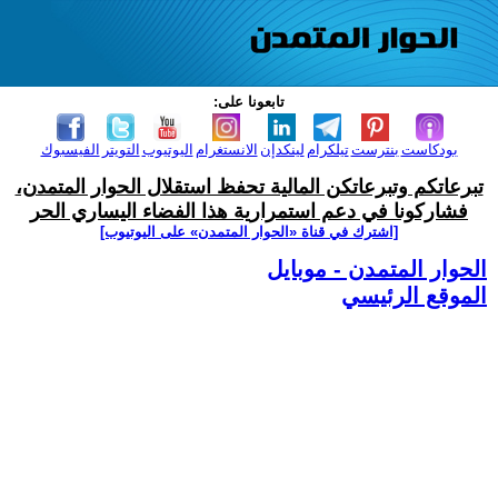
تابعونا على:
بودكاست
بنترست
تيلكرام
لينكدإن
الانستغرام
اليوتيوب
التويتر
الفيسبوك
تبرعاتكم وتبرعاتكن المالية تحفظ استقلال الحوار المتمدن،
فشاركونا في دعم استمرارية هذا الفضاء اليساري الحر
[اشترك في قناة ‫«الحوار المتمدن» على اليوتيوب]
الحوار المتمدن - موبايل
الموقع الرئيسي