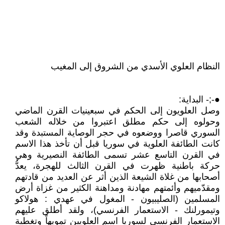
النظام العلوي الأسدي من الشروق إلى المغيب
●-;- البداية:
وصل العلويون إلى الحكم في سبعينيات القرن الماضي
وحولوه إلى حكم مطلق اعتبروا من خلاله الشعب
السوري قاصرا ووضعوه في حجر الوصاية المستبدة وقد
كانت الطائفة العلوية في سوريا قبل أن تأخذ هذا الاسم
في القرن التاسع عشر تسمى الطائفة النصيرية وهي
حركة باطنية ظهرت في القرن الثالث للهجرة، يعدُّ
أصحابها من غلاة الشيعة الذين أثر عن العديد من قادتهم
ومقدّميهم وأئمتهم مهادنة ومداهنة الكثير من غزاة أرض
المسلمين (الصليبيون - المغول في عهدي : هولاكو
وتيمورلنك - الاستعمار الفرنسي)، ولقد أطلق عليهم
الاستعمار الفرنسي لسوريا اسم العلويين تمويهاً وتغطية