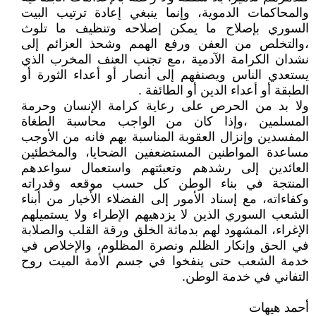
والمحاكمات الدموية، وإنما ينبغي إعادة ترتيب البيت
السوري بإصلاح ما يمكن إصلاحه وتنظيف ما تلوث
،والتخلص من العفن ورفع الهمم وشحذ العزائم إلى
نشدان الكرامة الآدمية ،مع تجنب العنف المخرب الذي
يستعدي الناس ويصنفهم إلى أنصار أو أعداء الثورة أو
الطبقة أو أعداء الدين أو الطائفة .
ولا بد من الحرص على رعاية كرامة الإنسان وحرمة
المسلمين ،وإذا كان من الواجب محاسبة الطغاة
المفسدين وإنزال العقوبة المناسبة بهم فانه من الأوجب
مساعدة المواطنين المستضعفين الضحايا، والمخطئين
العائدين إلى رشدهم وتعبئتهم واستعمال سواعدهم
المنتجة في بناء الوطن كل حسب موقعه وقدراته
وكفاءاته، مع إسناد الأمور إلى الفضلاء الأخيار من أبناء
الشعب السوري الذين لا يزدهيهم الإطراء ولا يستميلهم
الإغراء، المشهود لهم بدماثة الخلق ورقة القلب والصلابة
في الحق وإنكار الظلم ونصرة المظلوم، والإخلاص في
خدمة الشعب حتى ينفخوا في جسم الأمة الميت روح
التفاني في خدمة الوطن.
أحمد هيهات