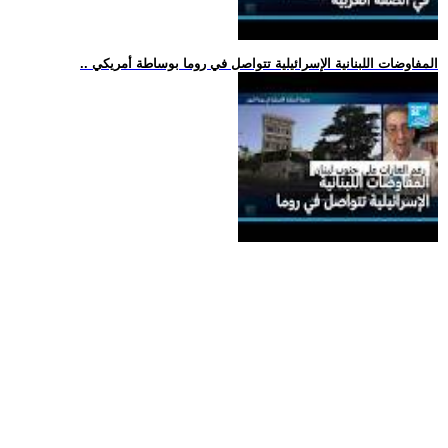
.. المفاوضات اللبنانية الإسرائيلية تتواصل في روما بوساطة أمريكي