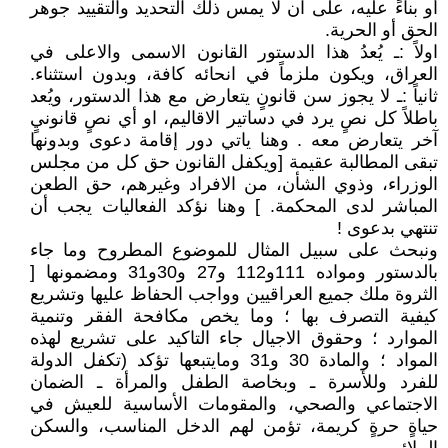
أو بناءً عليه، على ان لا يمس ذلك التحديد والتقييد جوهر
الحق أو الحرية.
اولاً :ـ يُعدُ هذا الدستور القانون الاسمى والاعلى في
العراق، ويكون ملزماً في انحائه كافة، وبدون استثناء.
ثانياً :ـ لا يجوز سن قانونٍ يتعارض مع هذا الدستور، ويُعد
باطلاً كل نصٍ يرد في دساتير الاقاليم، او أي نصٍ قانونيٍ
آخر يتعارض معه . وهنا ياتي دور إقامة دعوى وبدونها
تبقى المطالبة عقيمة [ويكفل القانون حق كل من مجلس
الوزراء، وذوي الشأن، من الافراد وغيرهم، حق الطعن
المباشر لدى المحكمة. ] وهنا نؤكد الفعاليات يجب أن
تنتهي بدعوى !
ونبحث على سبيل المثال للموضوع المطروح وما جاء
بالدستور ومواده 111و112 و27 و30و31 ومضمونها [
الثروة ملك جميع العراقيين وواجب الحفاظ عليها وتشريع
كيفية التصرف بها ؛ وما يخص مكافحة الفقر وتنمية
الموارد ؛ وحقوق الاجيال جاء التاكيد على تشريع لهذه
المواد ؛ والمادة 30 و31 ومايتبعها تؤكد (تكفل الدولة
للفرد وللأسرة ـ وبخاصة الطفل والمرأة ـ الضمان
الاجتماعي والصحي، والمقومات الأساسية للعيش في
حياةٍ حرةٍ كريمة، تؤمن لهم الدخل المناسب، والسكن