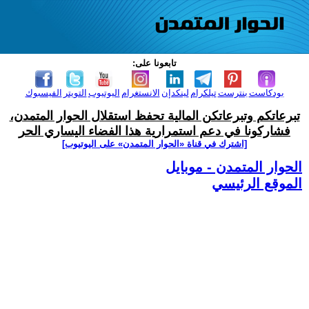
تابعونا على:
بودكاست
بنترست
تيلكرام
لينكدإن
الانستغرام
اليوتيوب
التويتر
الفيسبوك
تبرعاتكم وتبرعاتكن المالية تحفظ استقلال الحوار المتمدن،
فشاركونا في دعم استمرارية هذا الفضاء اليساري الحر
[اشترك في قناة ‫«الحوار المتمدن» على اليوتيوب]
الحوار المتمدن - موبايل
الموقع الرئيسي