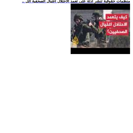
.. منظمات حقوقية تنشر أدلة على تعمد الاحتلال اغتيال الصحفية الل