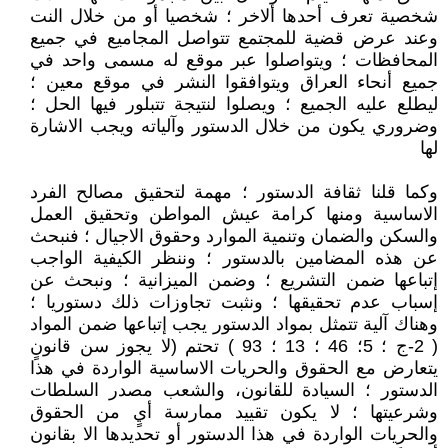
شخصية تعرف أحدها ألاخر ؛ شخصيا أو من خلال النت
وعند عرض قضية للمجتمع تتواصل المجاميع في جميع
المحافظات ؛ ويتواصلوا عبر موقع له مسمى واحد في
جميع أنحاء العراق ويتوافقوا النشر في موقع معين ؛
ليطلع عليه الجميع ؛ ويصلوا لنتيجة تتبلور فيها الحل ؛
وضروري يكون من خلال الدستور وآلياته ويجب الاشارة
لها
وكما قلنا ثقافة الدستور ؛ مهمة لتحقيق مصالح الفرد
الاساسية ومنها كرامة عيش المواطن وتحقيق العمل
والسكن والضمان وتنمية الموارد وحقوق الاجيال ؛ فنبحث
عن هذه المضامين بالدستور ؛ وننظر الكيفية الواجب
إتباعها ضمن التشريع ؛ وضمن الميزانية ؛ ونبحث عن
إسباب عدم تحقيقها ؛ ونثبت تجاوزات ذلك دستوريا ؛
وهناك آلية تتمثل بمواد الدستور يجب إتباعها ضمن المواد
( 2-ج ؛ 5؛ 46 ؛ 13 ؛ 93 ) تحتم (لا يجوز سن قانونٍ
يتعارض مع الحقوق والحريات الاساسية الواردة في هذا
الدستور ؛ السيادة للقانون، والشعب مصدر السلطات
وشرعيتها ؛ لا يكون تقييد ممارسة أيٍ من الحقوق
والحريات الواردة في هذا الدستور أو تحديدها الا بقانون