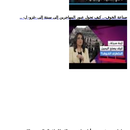
.. -صناعة الخوف-.. كيف تحول عبور المهاجرين إلى سبتة إلى -غزو- ل