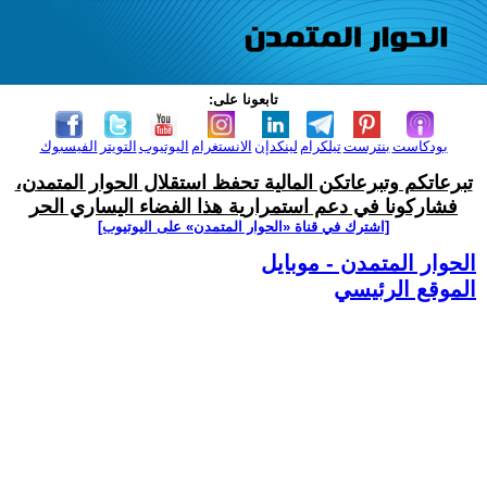
تابعونا على:
بودكاست
بنترست
تيلكرام
لينكدإن
الانستغرام
اليوتيوب
التويتر
الفيسبوك
تبرعاتكم وتبرعاتكن المالية تحفظ استقلال الحوار المتمدن،
فشاركونا في دعم استمرارية هذا الفضاء اليساري الحر
[اشترك في قناة ‫«الحوار المتمدن» على اليوتيوب]
الحوار المتمدن - موبايل
الموقع الرئيسي