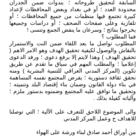
السابقة لتحقيق طروحاته ؛ بندوات ضمن الجدران
محدودة العدد ؛ أو في بغداد وبعض المحافظات لإعداد
كبيرة تجتمع فيها منظمات من جميع المحافظات ؛ أو
تلفازية وعلى صفحات الصحف ؛ أو دراسات وجميعها
يخرجوا بنتائج ؛ وسرعان ما ينفض الجمع وتنسى !
فما المطلوب ؟
المطلوب تواصل ما بعد اللقاء ضمن النت والاستمرار
بالنقاش والوصول لكيفية تحقيق الهدف وهو الامر الاهم (
تحقيق الهدف ) وهذا لايتم إلا برفع دعوى ؛ ورفد الدعوى
إعلاميا ؛ والمطلب المهم في سياق ما تقدم عن طريق
تكوين (المركز المدني العراقي للتنمية البشرية ) ومنه
نحقق ثقافة دستورية ؛ يفرض المجتمع نفسه المساهمة
في بناء دولة القانون وضمان بناء إقتصاد البلد وتنميته ؛
وتحقيق ما توافق عليه المجتمع وضمنوه بدستور ملزم ؛
وآلياته كفيلة بذلك .
والى الموضوع اللاحق للتعرف على الآلية ؛ التي توصلنا
للاهداف ح وعمل المركز المدني
من أوراق أحمد صادق لبناء ورشة على الهواء