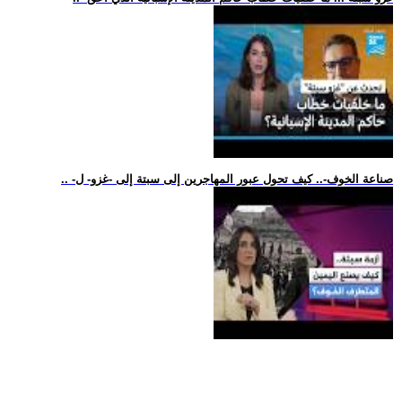
.. -صناعة الخوف-.. كيف تحول عبور المهاجرين إلى سبتة إلى -غزو- ل