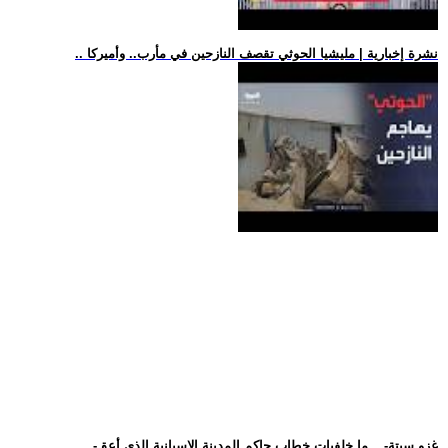
.. نشرة إخبارية | مليشيا الحوثي تقصف النازحين في مأرب.. وأميركا
.. -غزو سبتة-... ما خلفيات خطاب حاكم المدينة الإسبانية الذي أعق