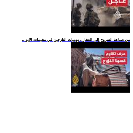
.. من صناعة السروج إلى الفخار.. يوميات النازحين في مخيمات الإيو