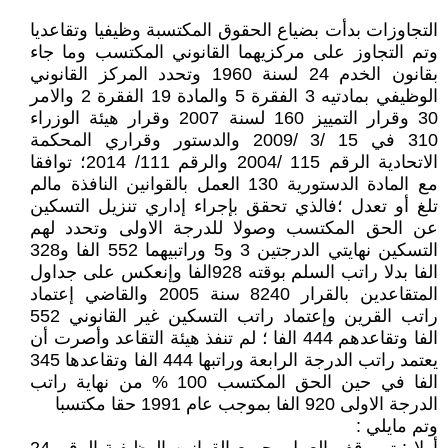
التجاوزات بدأت بضياع الحقوق المكتسبة وظيفيا وتقاعديا
وتم التجاوز على مركزيهما القانوني المكتسب وما جاء
بقانون الخدم 24 لسنة 1960 وتحدد المركز القانوني
الوظيفي بمادتيه 3 الفقرة 5 والمادة 19 الفقرة 2 والامر
30 وقرار التمييز 160 لسنة 2007 وقرار هيئة الوزراء
310 في 15 /3 /2009 والدستور وقراري المحكمة
الاتحادية الرقم 115 /2004 والرقم 111/ 2014؛ توافقا
مع المادة الدستورية 130 العمل بالقوانين النافذة مالم
تلغ أو تعدل ؛فالذي تحقق بإجراء إداري تنزيل التسكين
عن الحق المكتسب وصولا للدرجة الاولى وتحدد لهم
التسكين نهايتي الدرجتين 3 و5 وراتبيهما 552 الفا و328
الفا بدلا راتب السلم بوقته 928الفا وإنعكس على جداول
المتقاعدين بالقرار 8240 سنة 2005 والقاضي إعتماد
راتب القرين وإعتماد راتب التسكين غير القانوني 552
الفا وتقاعدهم 444 الفا ؛ لم تنفذ هيئة التقاعد وأصرت أن
يعتمد راتب الدرجة الرابعة وراتبها 444 الفا وتقاعدها 345
الفا في حين الحق المكتسب 100 % من نهاية راتب
الدرجة الاولى 920 الفا بموجب عام 1991 حقا مكتسبا
وتم مايلي :