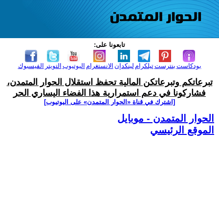
تابعونا على:
بودكاست
بنترست
تيلكرام
لينكدإن
الانستغرام
اليوتيوب
التويتر
الفيسبوك
تبرعاتكم وتبرعاتكن المالية تحفظ استقلال الحوار المتمدن،
فشاركونا في دعم استمرارية هذا الفضاء اليساري الحر
[اشترك في قناة ‫«الحوار المتمدن» على اليوتيوب]
الحوار المتمدن - موبايل
الموقع الرئيسي