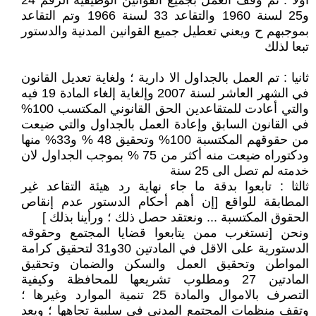
أولا : تم وقف العمل بجميع القوانين الوظيفية الرقم 24
و25 لسنة 1960 والتقاعد 33 لسنة 1966 وتم التقاعد
بموجبهم ح ويعني تعطيل جميع القوانين المدنية والدستور
تبعا لذلك
ثانيا : تم العمل بالجداول الا دارية ؛ ولغاية تعديل القانون
في الشهر العاشر لسنة 2007 وإلغاية إلغاء المادة 19 فيه
والتي أعادت للمتقاعدين الحق القانوني المكتسب 100%
في القانون السابق وإعادة العمل بالجداول والتي ضيعت
من حقوقهم المكتسبة 100% وتحقيق 48 % و33% منها
ودكتوراه ضيعت منه أكثر من 75 % بموجب الجداول لان
خدمته لم تصل الى 25 سنة
ثالثا : تابعوا بدقة ما جاء نهاية رد هيئة التقاعد غير
المطابقة للواقع [إن أهم أحكام الدستور عدم إنقاص
الحقوق المكتسبة ... ونعتقد حصل ذلك ؛ ورأينا بذلك ]
ونحن [نستغرب ممن يتابعوا قضايا المجتمع وحقوقه
الدستورية على الاقل في المادتين 30و31 لتحقيق كرامة
المواطن وتحقيق العمل والسكن والضمان وتحقيق
المادتين 27 ومطلوب تشريعها للمحافظة وكيفية
التصرف بالاموال والمادة 25 تنمية الموارد وغيرها ؛
وتقف منظمات المجتمع المدني في سلبية تجاهها ؛ ويعد