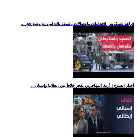
.. قراءة عسكرية | اقتحامات واعتقالات بالضفة بالتزامن مع وضع حجر
.. أخبار الصباح | أزمة المهاجرين تفجر خلافاً بين إيطاليا وإسبان