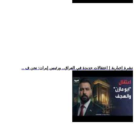
.. نشرة إخبارية | اعتقالات جديدة في العراق.. ورئيس إيران: نحن ف