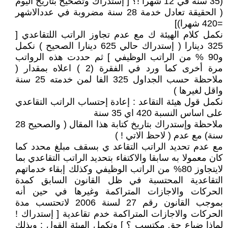
(35 سنة في 12 شهرا !؟ [ إستدراك وتصحيح بتاريخ اليوم
( الحقيقة تعادل خدمة 28 سنة مضروبة في عددالاشهر
=420 شهرا)]
نكمل كلام الهيئة ك مع عدم تجاوز الراتب اللتقاعدي [
325 دينارا ( إستدراك حالي 625 دينارا الصحيح ) نكمل
و90 % من الراتب الوظيفي ] ثم حددت هذه الرواتب
مرة أخرى كما ورد في الفقرة (2 ) اعلاه بمقدار (
ملاحظة حسب الجداول 325 الفا لمن خدمته 25 سنة
واقل لغيرها )
نكمل قول هيئة التقاعد : إعادة إحتساب الراتب التقاعدي
على اساس النسبة 420 اي 35 سنة
ملاحظة وإستدراك بتاريخ كتابة هذا المقال ( والصحيح 28
سنة) مع عدم ( لاحظ الاتي ! )
مع عدم تحديد الراتب التقاعد ي بسقف مبلغ محدد كما
كان معمولا به سابقا والاكتفاء بتحديد الراتب التقاعدي بما
لايتجاوز 80% من الراتب الوظيفي وكذلك إبقاء خدماتهم
التقاعدية المحتسبة في ظل القانون السابق كمدة
الحركات والاجازات المتراكمة وغيرها في حين أنه
بموجب القانون رقم 27 لسنة 2006 لاتحتسب مدة
الحركات والاجازات المتراكمة خدم تقاعدية [ إستدراك !
لماذا ضياع حق مكتسب ؟ ] وتكمل الهيئة القول : وبذلك