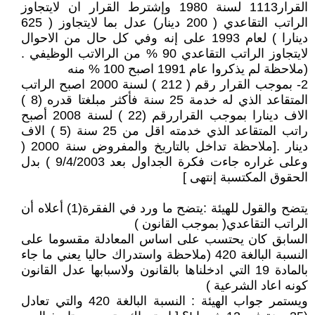
القرار1113 لسنة 1980 وإشترط القرار ان لايتجاوز
الراتب التقاعدي ( 200 دينار) عدل بما لايتجاوز ( 625
دينارا ) لعام 1993 على إنه وفي كل حال من الاحوال
لايتجاوز الراتب التقاعدي 90 % من الرالاتب الوظيفي .
(ملاحظة لم يذكروا عام 1991 اصبح 100 % منه
2- بموجب القرار رقم ( 212 ) لسنة 2000 اصبح الراتب
المتقاعد الذي له خدمة 25 سنة فأكثر مبلغتا قدره (8 )
الاف دينارا بموجب القراررقم (22 ) لسنة 2008 أصبح
راتب المتقاعد الذي خدمته اقل من 25 سنة (5 ) الاف
دينار .[ملاحظة تداخل بالتاريخ والمفروض سنة 2000 (
وعلى غراره جاءت فكرة الجداول بعد 9/4/2003 ) بدل
الحقوق المكتسبة إنتهى ]
يتضح والقول للهيئة :يتضح ما ورد في الفقرة(1) أعلاه أن
الراتب التقاعدي( بموجب القانون )
السابق كان يحتسب على اساس المعادلة مقسوما على
النسبة البالغة 420 (ملاحظة واستدراك حاليا يعني ما جاء
بالمادة 19 التي ادخلناها بالقانون ولاسبابها عدل القانون
كونه اعاد الشرعية )
ويستمر جواب الهيئة : النسبة البالغة 420 والتي تعادل