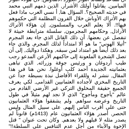
الميامين, يقاتلوا أولئك الأشرار, الذين ذمهم النبي محمد
في حديثه الصحيح؟. السؤال هنا, أ نسي العرب ماذا فعل
بهم الأتراك الأوباش خلال القرون المظلمة التي حكموهم
فيها!!. ألا يعلم العرب والمسلمون, إن هؤلاء الأتراك
الأراذل, وحكامهم المجرمون, سلسلة مترابطة خبيثة لا
تنفصل عن بعضها. أن ذلك القاتل الذي جاء بعد المجرم
"أتيلا الهوني" ما هو ألا امتداداً لذلك المجرم, والذي جاء
بعد ذلك أيضاً هو امتداد لمن سبقه, وهكذا دواليك, إلى أن
تصل الشجرة الملعونة إلى حاكمهم الأرعن المدعو رجب
طيب أردوغان و ورئيس جوقة وزرائه, الذي تباهى
بعثمانيته الجديدة أحمد كلب أوغلوا. نحن هنا في هذا
المقال, ننشر له وللقراء الأفاضل نبذة بسيطة جداً عن
التاريخ المخزي لأجداده العثمانيين القدامى, لكي يعرف
الجميع حقيقة المخلوق التركي غير الأرضي القادم من
عالم "يأجوج ومأجوج" الذي لا نجد لهم مثيلاً في طول
التاريخ وعرضه سواهم. ولم يشفقوا هؤلاء العثمانيون
حتى على أقرب الناس إليهم, على سبيل المثال وليس
الحصر, أصدر هؤلاء العثمانيون عام (1413م) قانوناً لم
يصدر مثله لا قبلهم ولا بعدهم, وكان تحت عنوان " قتل
الإخوة والأبناء من أجل عدم التنافس على السلطة!!"