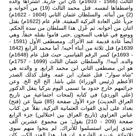
الثالث (1566 - 1603م) كان ابن جارية, اشتراها والده
واصطفاها لنفسه. قتل محمد الثالث (19) من أخوانه و
(2) من أبنائه. والسلطان عثمان الثاني (1604 - 1622م)
جرياً على العادة التركية المقيتة, قام عام (1622م) بقتل
اثنان من أخوانه. ثم عُزل هذا السلطان من سدة الحكم,
ووضع في غياهب السجون ,حتى قاموا بقتله خنقاً, وهي
أيضاً عادة قديمة عند الأتراك. ومصطفى الأول (1591 -
1639م) قتل ثلاثة من أبناء أخيه!. أما محمد الرابع (1642
- 1693م) كسر الرقم القياسي, حيث قتل عام (1648م)
والده, أبيه!!. والسلطان عثمان الثالث (1699 - 1757م)
هو ابن مصطفى الثاني ابن محمد الرابع, و والدته هي
"شاه سوار", قتل عثمان, ابن عمه. وقتل كذلك الصدر
الأعظم (رئيس الوزراء) علي باشا, الخ الخ الخ. وعن
جرائمهم خارج حدود ما تسمى اليوم بتركيا ينقل الدكتور
(علي الوردي) في كتابه (لمحات اجتماعية من تاريخ
العراق الحديث) جزء الأول صفحة (85) شيئاً عن (فتح)
بغداد على أيدي القوات العثمانية التركية, نقلاً عن كتاب
عباس العزاوي (تاريخ العراق بين احتلالين) جزء الرابع
صفحة (209 - 210) يقول: من مجموع عشرين ألف
جندي إيراني استسلموا للأتراك, لم ينجوا منهم سوى
ثلاثمائة. عزيزي القاريء, إن قتل هذا العدد الكبير كان