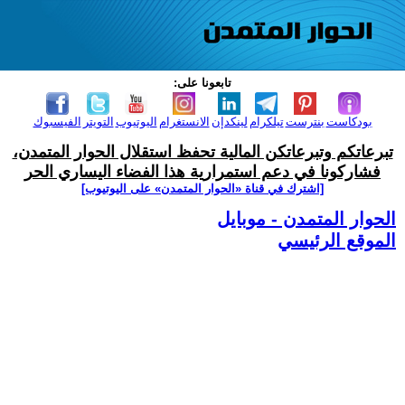
تابعونا على:
بودكاست
بنترست
تيلكرام
لينكدإن
الانستغرام
اليوتيوب
التويتر
الفيسبوك
تبرعاتكم وتبرعاتكن المالية تحفظ استقلال الحوار المتمدن،
فشاركونا في دعم استمرارية هذا الفضاء اليساري الحر
[اشترك في قناة ‫«الحوار المتمدن» على اليوتيوب]
الحوار المتمدن - موبايل
الموقع الرئيسي