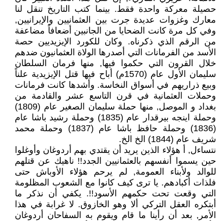
حصيلة معركة واحدة فقط. بينما كتب التاريخ تنقل لنا
معارك وغزوات عديدة جرت بين العثمانيين والإيرانيين,
وفي كل مرة كانت الضحايا من الجانبين أضعافاً مضاعفة
من الرقم الذي ذكرناه. وكان للكورد الإيزيديين حصة
الأسد من الفرمانات التي أصدرها الولاة العثمانيون ضدهم
خلال القرون التي حكموا فيها, منها فرمان السلطان
سليمان الأول عام (1570م) أباح فيها قتل الإيزيدية علناً
وبيع ذراريهم في أسواق النخاسة. وأشدها كانت فرمانات
وحملات العثمانية في قرن التاسع عشر والقادمة من
بغداد و الموصل, منها حملة سليمان الصغير عام (1809)
وحملة اينجه بيرقدار عام (1835) وحملة رشيد باشا عام
(1836) وحملة حافظ باشا عام (1837) وحملة محمد
شريف عام (1844) الخ الخ.
نتساءل, أ هؤلاء الذين يريد أن يقتدي بهم أردوغان وأوغلوا
حين يسموا أنفسهم بالعثمانيين الجدد!! ناهيك عن قتلهم
للوالد ولأبناء العمومة, لم يرحم هؤلاء الأوباش حتى
فلذات أكبادهم. يا ترى كيف كانوا مع الشعوب المظلومة
التي وقعت تحت حكمهم الأسود!!. يكفي أن نذكر ما
أبتكره العقل التركي ألا وهو الخازوق. لا غرابة في هذا
الأمر, بعد أن رأينا ما قام ويقوم به السفاحان أردوغان