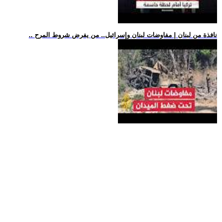
.. نافذة من لبنان | مفاوضات لبنان وإسرائيل.. من يفرض شروط المرح