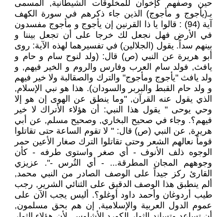
حين وصفهم كإخوان للمخلوقات الشيطانية, المسمى
بـ(يأجوج و مأجوج) الذين جاء ذكرهم في سورة الكهف
آية (94) : قالوا يا ذا القرنين إن يأجوج و مأجوج مفسدون
في الأرض فهل نجعل لك خرجا على أن تجعل بيننا و
بينهم سداً. يقول (الجلالين) في تفسيرهما لهذه الآية: روى
أبو هريرة عن النبي (ص) قال: (ولد لنوح سام و حام و
يافث, فولد سام العرب وفارس والروم و الخير فيهم, و
ولد يافث "يأجوج ومأجوج" والترك والصقالبة ولا خير فيهم
و ولد حام القبط والبربر والسودان). هذا هو نبي الإسلام,
الذي يقول عنه القرآن, "وما ينطق عن الهوى إن هو إلا
وحي يوحى " يقول هذا النبي: أن هؤلاء الأتراك لا خير
فيهم؟. وجاء في صحيح البخاري, وصحيح مسلم, عن أبي
هريرة, عن النبي (ص) قال: " لا تقوم الساعة حتى تقاتلوا
قوماً نعالهم الشعر وحتى تقاتلوا الترك صغار الأعين حمر
الوجوه ذلف الأنوف - أي صغر واستوى طرفه - كأن
وجوههم المجان المطرقة... - أي التُرس -". عزيزي
القارئ ركز جيداً على الوصف الصادر من النبي محمد,
ألم ينطبق هذا الوصف الدقيق على الثنائي الشرير, رجب
طيب أردوغان وأحمد داود أوغلو؟. أليس يجب الآن على
عموم الدول العربية والإسلامية, إن هم بحق مسلمون,
أن تساعد وتساند الثوار الكورد الأشاوس, لأن هؤلاء الثوار