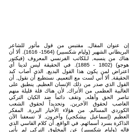
إن عنوان المقال, مقتبس من قول مأثور للشاعر
البريطاني الشهير (وليام شكسبير) (1564- 1616). ألا أن
هناك من ينسبه, لـلكاتب الفرنسي المعروف (فيكتور
هوجو) (1802 - 1885). في الحقيقة ليس لدينا أي
اعتراض لمن يكون هذا القول البديع, الذي أصاب كبد
الحقيقة, ألا أني لست مع التعميم, نستطيع أن نقول, أن
القول الذي صدر من ذلك الإنسان العظيم, ينطبق على
الغالبية العظمى من الأتراك, لأن هناك قلة قليلة منهم
تناصر الحق وأهله, وتقف دائماً ضد الكيان التركي
الغاصب لحقوق الآخرين, وتحديداً لحقوق الشعب
الكوردي المسالم. من هؤلاء الأخيار البررة, المفكر
العظيم (إسماعيل بيشكجي) وآخرون, لا تسعفنا الآن
الذاكرة بسرد أسمائهم. في الواقع, أن كلام القاسي الذي
قاله (وليام شكسبير) عن المخلوق التركي لم يأتي