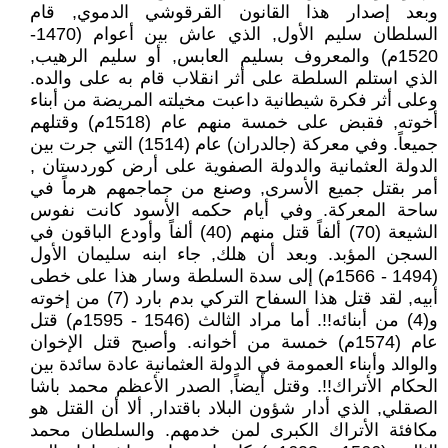
وبعد إصدار هذا القانون القرقوشي الدموي, قام
السلطان سليم الأول, الذي عاش بين أعوام (1470-
1520م) والمعروف بسليم العابس, أو سليم الرهيب,
الذي استلم السلطة على أثر انقلاب قام به على والده.
وعلى أثر فكرة شيطانية داعبت مخيلته المريضة من أبناء
أخوته, فقبض على خمسة منهم عام (1518م) وقتلهم
جميعاً. وفي معركة (جالدران) عام (1514) التي جرت بين
الدولة العثمانية والدولة الصفوية على أرض كوردستان ,
أمر بقتل جميع الأسرى, وصنع من جماجمهم هرماً في
ساحة المعركة. وفي أيام حكمه الأسود كانت نفوس
الشيعة (70) ألفاً قتل منهم (40) ألفاً وأودع الباقون في
السجن المؤبد. وبعد أن هلك, جاء ابنه سليمان الأول
(1494 - 1566م) إلى سدة السلطة وسار هذا على خطى
أبيه, لقد قتل هذا السفاح التركي بدم بارد (7) من إخوته
و(4) من أبنائه!!. أما مراد الثالث (1546 - 1595م) قتل
عام (1574م) خمسة من أخوانه. وأصبح قتل الإخوان
والوالد وأبناء العمومة في الدولة العثمانية عادة سائدة بين
الحكام الأتراك!!. وقتل أيضاً, الصدر الأعظم محمد باشا
الصقلي, الذي أدار شؤون البلاد باقتدار, ألا أن القتل هو
مكافئة الأتراك الكبرى لمن خدمهم. والسلطان محمد