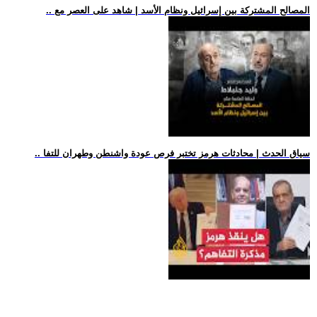
.. المصالح المشتركة بين إسرائيل ونظام الأسد | شاهد على العصر مع
.. سياق الحدث | محادثات هرمز تختبر فرص عودة واشنطن وطهران للتفا