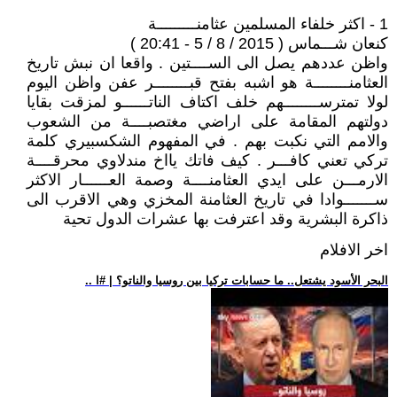
1 - اكثر خلفاء المسلمين عثامنـــــــــة
كنعان شـــماس ( 2015 / 8 / 5 - 20:41 )
واظن عددهم يصل الى الســــتين . واقعا ان نبش تاريخ
العثامنــــــــة هو اشبه بفتح قبــــــــر عفن واظن اليوم
لولا تمترســــــــهم خلف اكتاف الناتــــــو لمزقت بقايا
دولتهم المقامة على اراضي مغتصبــــة من الشعوب
والامم التي نكبت بهم . في المفهوم الشكسبيري كلمة
تركي تعني كافـــر . كيف فاتك يااخ مندلاوي محرقــــة
الارمـــن على ايدي العثامنــــة وصمة العــــــار الاكثر
ســـــــوادا في تاريخ العثامنة المخزي وهي الاقرب الى
ذاكرة البشرية وقد اعترفت بها عشرات الدول تحية
اخر الافلام
.. البحر الأسود يشتعل.. ما حسابات تركيا بين روسيا والناتو؟ | #ا