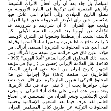
اعتباطاً, بل جاء بعد أن رأى أفعال الأتراك الشنيعة,
وآثارهم المدمرة التي تركوها في القارة الأوروبية مع
مطلع التاريخ الميلادي وإلى أعوام التي عاش فيها
شكسبير, حين رأى الأرض المحروقة ينعق فيها الغراب
ويلعب فيها الفئران. ألا أن شرارهم و شرورهم قد
انكفأت عن أوروبا بعد الحرب العالمية الأولى. لكن
للأسف الشديد, أن منطقتنا وشعوبنا في الشرق الأوسط,
لا زالت تدفع دماءاً غزيرة وتدميراً شاملاً لمدنها وقراها
على أيدي هذه المخلوقات الشريرة المسمى أتراك. من
هؤلاء الذين فاق في جرائمه من سبقه من الأتراك ومن
لحقه, ذلك المخلوق التركي المدعو "أتيلا الهوني" (395 -
453م). نقل العلامة الإيراني (حسن پی-;-ر نيا) في مؤلفه
الشهير (تاريخ إيران من البدء حتى انقراض السلالة
القاجارية) في صفحة (192) قولاً إجرامياً عن هذا
المخلوق التركي الشرير, المار ذكره الذي قال: حيث تضع
خيلي حوافرها يجب أن لا تبقى حياة في تلك الأرض!!.
وبعد مرور عدة قرون على هلاك أتيلا التركي, و مجيء
الدين الإسلامي, ونشر القرآن بين المسلمين في أصقاع
العالم, لقد عرف فيما بعد الشعوب الإسلامية وحشية
المخلوقات التركية عن طريق كتاب المسلمين القرآن,