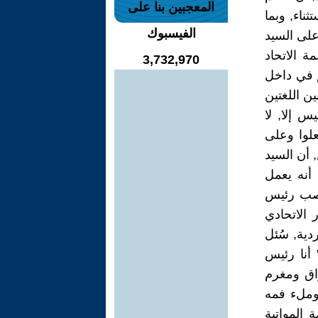
المعجبين بنا على
ناء, وبما
الفيسبوك
على السيد
ة الاتحاد
3,732,970
هم في داخل
ن اللغتين
س إلا, لا
علوا وعلى
 أن السيد
 أنه يعمل
منصب رئيس
 الاتحادي
ردية, سُئل
أنا رئيس
اق ومغرم
 وملء فمه
 المواتية