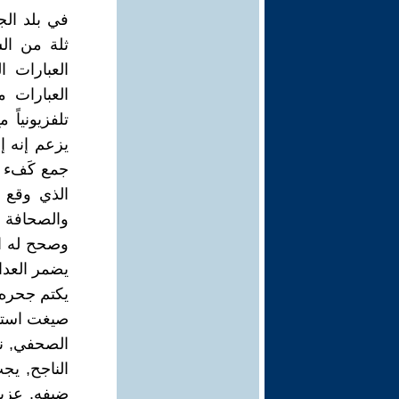
في بلد ال
ثلة من الس
العبارات ا
العبارات 
تلفزيونياً
يزعم إنه إع
جمع كَفء و
الذي وقع ف
والصحافة و
وصحح له ال
يضمر العدا
يكتم جحره 
صيغت استنا
الصحفي, نط
الناجح, يج
ضيفه. عزيز