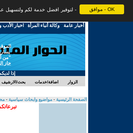
موافق - OK
لتوفير افضل خدمة لكم ولتسهيل عملي
أخبار عامة
-
وكالة أنباء المرأة
-
اخبار الأدب و
الموقع
يسارية
"من أج
حاز ال
إذا لديك
الزوار
اضافة/خدمات
بحث/الارشيف
الصفحة الرئيسية
-
مواضيع وابحاث سياسية
-
محم
تبرعاتكم