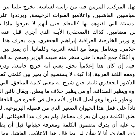
جهل المركب, المزمن فيه من راسه لساسه, يخرج علينا بين 
ياسيين الفاشلين, واعلاميو القنوات الرخيصة, ويرددوا عل
لمسيئة التي لقنوهم بها كالببغاء, حتى أنهم لا يعرفوا ماذا
من مضامين. كذاك (الصحفي) الأبله الذي أجرى قبل عدة ايا
 مع وزير الخارجية العراقية إبراهيم الجعفري. ولم يعرف هذا ا
لامي, ويتعامل يومياً مع اللغة العربية وكلماتها, أن يميز بين 
 أكِفَّاءُ جمع كَفيف! حتى سخر منه ضيفه الوزير وصحح له الخ
يه. إن كان هذا إعلامياً بحق, يعني أنه خريج جامعة, ودر
معه اللغة العربية, إذاَ كيف لا يستطيع أن يميز بين كلمتي كف
دكتور الجعفري ثانية, حين شرح له معنى كلمة المنافق, التي
وة ويظهر الصداقة, أو من يظهر خلاف ما يبطن, ويقال نافق ال
ويظهر غيرها وهو أصل النِفاق, لأنه دخل في جُحره في النافقاء
داً على فعل هذا الحيوان الصغير الذي من فصيلة اليربوعية. لك
ق الكلمة دون أن يعرف معناها, ولم يعرف هذا الغوغائي, أ
ب عليه أن يدرك مضمون الكلمة ومعرفة حيثياتها قبل أن يط
ي القارئ, أنا لا شأن لي بما قال هذا الإعلامي الفاشل و