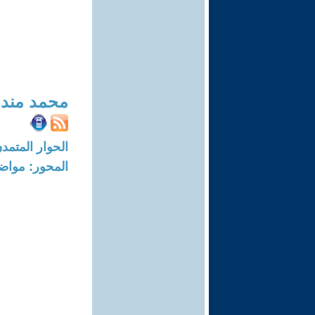
محمد مندل
الحوار المتمدن-العدد: 4821 - 15
المحور: مواض