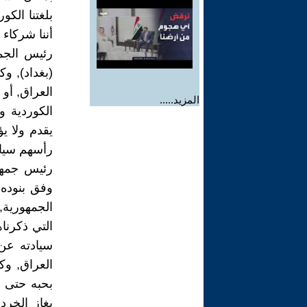
بلغتنا الكو
أننا شركاء
رئيس الجمه
(بغداد), وك
العراق, أو 
المزيد.....
الكوردية و
يقدم ولا ي
رأسهم سيادة
رئيس جمهور
وفق بنوده 
الجمهورية,
التي ذكرناه
سيادته عن
العراق, وك
بحبه حتى ا
بغاز الخرد