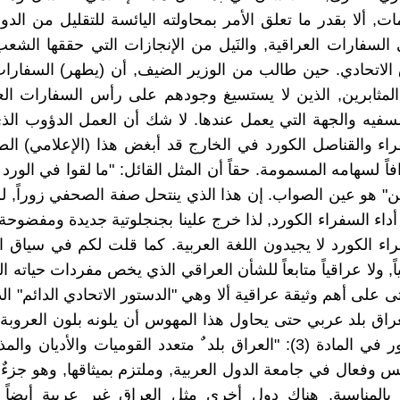
ات, ألا بقدر ما تعلق الأمر بمحاولته اليائسة للتقليل من الدو
 السفارات العراقية, والنَيل من الإنجازات التي حققها الشع
الاتحادي. حين طالب من الوزير الضيف, أن (يطهر) السفارات
لمثابرين, الذين لا يستسيغ وجودهم على رأس السفارات الع
لسفيه والجهة التي يعمل عندها. لا شك أن العمل الدؤوب الذ
راء والقناصل الكورد في الخارج قد أبغض هذا (الإعلامي) الص
اً لسهامه المسمومة. حقاً أن المثل القائل: "ما لقوا في الورد
ن" هو عين الصواب. إن هذا الذي ينتحل صفة الصحفي زوراً, لم 
 أداء السفراء الكورد, لذا خرج علينا بجنجلوتية جديدة ومفضوحة
ء الكورد لا يجيدون اللغة العربية. كما قلت لكم في سياق ال
ً, ولا عراقياً متابعاً للشأن العراقي الذي يخص مفردات حياته الي
 على أهم وثيقة عراقية ألا وهي "الدستور الاتحادي الدائم" ال
راق بلد عربي حتى يحاول هذا المهوس أن يلونه بلون العروبة ا
قال الدستور في المادة (3): "العراق بلد ٌ متعدد القوميات والأديان
وفعال في جامعة الدول العربية, وملتزم بميثاقها, وهو جزءٌ 
. بالمناسبة, هناك دول أخرى مثل العراق غير عربية أيضا