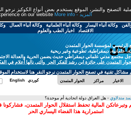
ة التصفح والنشر، الموقع يستخدم بعض أنواع الكوكيز نرجو النق
More info - المزيد
experience on our website
الفن
-
وكالة أنباء اليسار
-
وكالة أنباء العلمانية
-
وكالة أنباء العمال
-
وكا
الاقتصاد
-
اخبار الطب والعلوم
 الرئيسي لمؤسسة الحوار المتمدن
، علمانية، ديمقراطية، تطوعية وغير ربحية
ل مجتمع مدني علماني ديمقراطي حديث يضمن الحرية والعدالة الاجتم
حوار المتمدن على جائزة ابن رشد للفكر الحر والتى نالها أعلام في الفك
م مشاكل تقنية في تصفح الحوار المتمدن نرجو النقر هنا لاستخدام الموقع
كوردي
English
الاخبار
مراكز
الحوار المتمدن
د مندلاوي
- هل العراق دولة اتحادية أم موحدة؟
 وتبرعاتكن المالية تحفظ استقلال الحوار المتمدن، فشاركونا 
استمرارية هذا الفضاء اليساري الحر