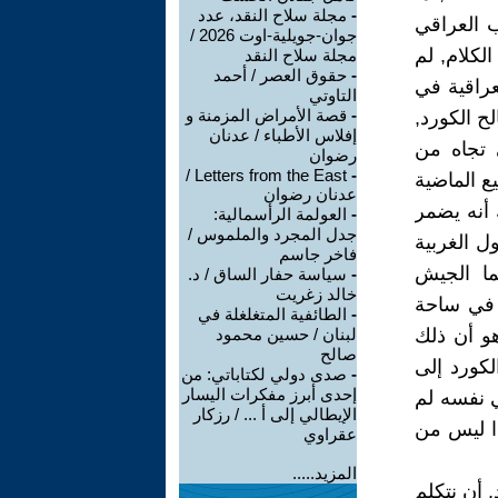
-
مجلة سلاح النقد، عدد
 صوت عليه 85% من الشعب العراقي
جوان-جويلية-اوت 2026 /
لكلام, لم
مجلة سلاح النقد
-
حقوق العصر / أحمد
عراقية في
التاوتي
-
قصة الأمراض المزمنة و
ح الكورد,
إفلاس الأطباء / عدنان
 تجاه من
رضوان
Letters from the East /
-
ع الماضية
عدنان رضوان
 أنه يضمر
-
العولمة الرأسمالية:
جدل المجرد والملموس /
ل الغربية
فاخر جاسم
ما الجيش
-
سياسة حفار الساق / د.
خالد زغريت
 في ساحة
-
الطائفية المتغلغلة في
هو أن ذلك
لبنان / حسين محمود
صالح
لكورد إلى
-
صدى دولي لكتاباتي: من
إحدى أبرز مفكرات اليسار
ي نفسه لم
الإيطالي إلى أ ... / رزكار
ذا ليس من
عقراوي
المزيد.....
 أن نتكلم