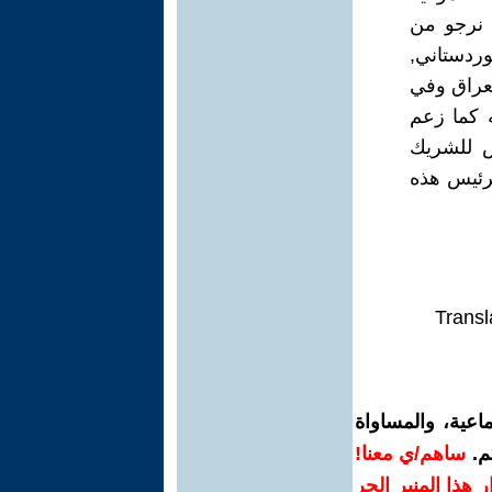
 نرجو من
وردستاني,
لعراق وفي
ه كما زعم
يس للشريك
لرئيس هذه
Transl
اعية، والمساواة
م.
ساهم/ي معنا!
رار هذا المنبر الحر