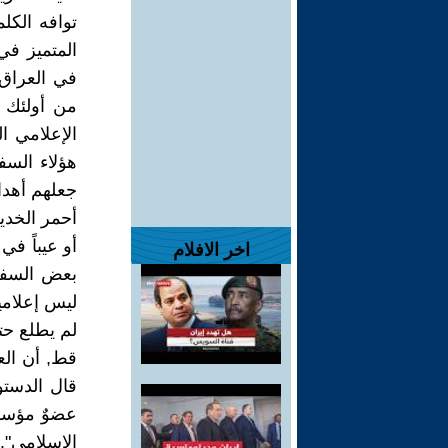
توافه الكلم
المتميز في
في العراق 
من أولئك ا
الإعلامي ا
هؤلاء السف
جعلهم أهداف
أحمر الخدي
أو عيباً في
اخر الافلام
بعض السفرا
ليس إعلاميا
لم يطلع حتى
قط, أن الع
عضوٌ مؤسس 
الإسلامي"