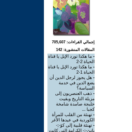
إجمالي القراءات: 705,607
المقالات المنشورة: 142
-
ما هكذا تورد الإبل يا قناة
الحياة 2-2
-
ما هكذا تورد الإبل يا قناة
الحياة 1-2
-
هل يجوز لرجل الدين أن
يضع الدين في خدمة
السياسة؟
-
ذهب العنصريون إلى
مزبلة التاريخ وبقيت
حلبجة صامدة شامخة
كجبا ...
-
تهنئة من القلب للمرأة
الكوردية في عيدها الأغر
-
تهنئة قلبية إلى كۆ-;-
بانێ-;- الكرامة التي كانت