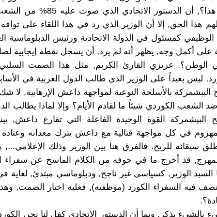
الضير في هذا؟, أن الدستور الاتحادي الذي
م هذا الحق, إلا أن الوزير الذي رد في هذا اللقاء على توافه ا
 الوظيفي كمسئول في الدولة الاتحادية ورئيس الدبلوماسية ال
 على أكمل وجه, يظهر أنه لم يرد, أن يسجل نقطة إيجابية لصال
 الوطن؟. عزيزي القارئ الكريم, مثل هذا الصمت السلبي
د, ليس بعيداً على الوزير الذي طالب الدول الغربية في الأسابي
 البيشمركة بالأسلحة النوعية لمواجهة داعش الإرهابية, لا شك
 الشعب الكوردي شيئاً ما لقادم الأيام؟ وإلا لماذا يطالب الدو
 البيشمركة القوة الوحيدة الفاعلة التي تقارع داعش, بين
لمهزوم في كل مواجهة قتالية مع داعش يترك معداته وعتاده
لق سيقانه للريح. فالفرق هنا بين الوزير وذلك الإعلامي..., 
لمهرج, قد أخرج ما في جوفه من الكلام الماسخ عن سفراء ا
ما السيد الوزير, كسياسي غير ناجح, ودبلوماسي مبتدئ, لغاية ف
ينصف فيه السفراء الكورد (موظفيه), فعليه اختار الصمت, وه
دة؟.
ء بالشيء يذكر, وبما أن الدستور الاتحادي كفل لنا نحن الكورد,