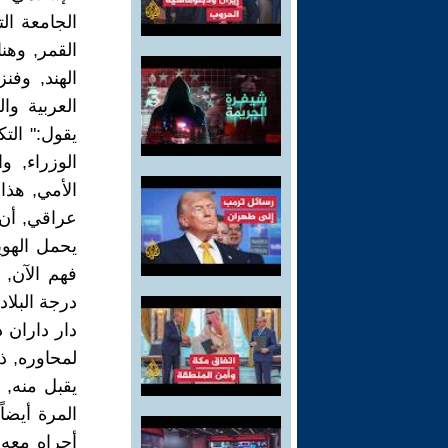
الجامعة ال
القمر, وهن
العربية وال
يقول:" الت
الوزراء, و
الأمي, هذا
عراقي, أن 
يحمل الهوي
فهم الآن, 
درجة البلاد
دار داران 
لمحاوره, ذ
يقبل منه,
المرة أيضا
أجراه معه 