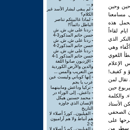
و ...
حين وحين
-
لم يبقى لبشار الأسد غير
ى مسامعنا
الكلام؟
-
لماذا غالبيتكم تناصر
 تحمل هذه
الباطل دائماً؟!
-
ردنا على ش, ش, ش
م لقاءاً
حسن حاتم المذكور3-4
لنكر الذي
-
ردنا على ش, ش, ش
حسن حاتم المذكور2-4
أكْفاء وهي
-
ردنا على ش, ش, ش
طأ اللغوي
حسن حاتم المذكور 1-4
-
الإزديون صانوا اللغة
س الإعلام
والدين والأرض الكوردية
ؤ و كفيف!
من التعريب والمس ...
-
إنها كوباني وليست عين
 تقال لمن
عرب يا بجم
يربوع حين
-
تركيا وداعش ومابينهما
-
داعش.. إلى الوراء در
. والكلمة
-
محمد حسنين هيكل
الإنسان الذي جاوزه
ن الأستاذ
التاريخ
ن الصحفي
-
الفيليون.. كوردٌ أصلاء لا
هم أنباط ولا هم آراميون
رحها على
2-2
ما سطر من
-
الفيليون.. كوردٌ أصلاء لا