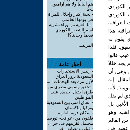
هم أنباط ولا هم آراميون
ر الكوردي
1-2
ب الكوردي
-
تحية إكبار وإجلال للمرأة
في يومها العالمي
 العراقية
-
ما الغاية من وراء تشويه
اسم الشعب الكوردي
راقية هذا
قديماً وحديثاً؟!
ي يقوم به
المزيد.....
فيق, فلذا
 عيب قالوا
يجد خللاً
أخبار عامة
, وهي, أن
-
رئيس الاستخبارات
السعودية يزور العراق
مقال, إنه
لأول مرة بعد الهجمات ا ...
-
تحذير رسمي مصري من
ومية, لأنه
طرق احتيال جديدة على
ذي لم يقل
المواطنين
-
اتفاق أمني بين السعودية
لأغبر, بل
وتركيا وباكستان
 والمذاهب, وهو
-
سكان قرية بلغارية
قلقون من -عواقب- توريط
من العالم
محتمل لقريتهم في حر ...
ً عضو في
-
قتلى ومصابون في