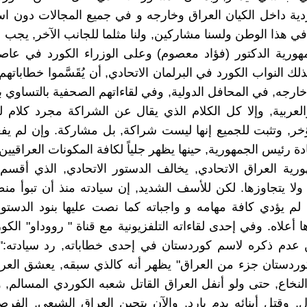
ردية داخل الكيان العراق وخارجه و في جميع المجالات دون استث
 في هذا الوطن ولسنا مشاركين, ولنا مثلما للجانب الآخر, يجب 
ورية الدكتور (فؤاد معصوم) وعلى الوزراء الكورد في عاصم
ذلك النواب الكورد في البرلمان الاتحادي, أن يُقَسَّموا خطابات
خارجه, في المحافل الدولية, وفي لقاءاتهم الصحفية بالتساوي بي
العربية, وإلا كل الكلام الذي يقال عن الشراكة مجرد كلام لي
ؤخر, وتثبت للجميع إنها ليست شراكة, بل مشاركة. وإن لم يف
 رئيس الجمهورية, حينها يظهر جلياً لكافة المكونات العراقيين,
ية العراق الاتحادي, يخالف الدستور الاتحادي, الذي أقسم
ولا يتجاوزها. لكن للأسف الشديد, إن سيادته منذ أن تبوأ 
 لم يؤدي كافة مهامه و واجباته كما نصت عليها بنود الدستور
ا أعلاه. وفي إحدى لقاءاته التلفزيونية مع قناة " رووداو" الكو
 عدم ذكره لاسم كوردستان في إحدى خطاباته, رد سيادته:" 
وردستان جزء من العراق" يظهر أنه كالذي سبقه, يعشق العر
لنخاع, حتى ولو أنفل العراق القاتل شعبه الكوردي المسالم,
ل, وقتل أبنائه بدم بارد, والآن يتحين العراق الشيعي, الفرصة