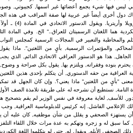
تي ليس فيها شيء يجمع أعضائها غير اسمها, كجيبوتي, وصوم
اك دول أخرى أيضاً غير عربية لها صفة المراقب في هذه الج
الهند, وفنزويلا وأريتريا. ويقول الد
كردية هما اللغتان الرسميتان للعراق.." الخ. وفي المادة الثا
كلم والمخاطبة والتعبير في المجالات الرسمية كمجلس النو
المحاكم, والمؤتمرات الرسمية, بأيٍ من اللغتين". ماذا يقول
 الجاهل, هذا هو الدستور العراقي الاتحادي الدائم, الذي ي
يحترم بنوده وفقراته, ويلتزم بها, يقول بكل صراحة و وضوح,
ة العراقية من حقه الدستوري, أن يتكلم بإحدى هذين اللغتين.
معنى "بأيٍ من اللغتين" ماذا يعني؟. وإن كان الجهل قد تمك
ة التامة, نستطيع أن نشرحه له على طريقة تلامذة الصف الأول ا
دور. للأسف, لغاية معروفة في نفس الوزير لم يقم بتصحيح هذ
لك الإعلامي الفاشل. إنه كرئيس للدبلوماسية العراقية, وجب ع
 أن يستهزء الصحفي و يقلل من شأن موظفيه, كان عليه أن ي
ً, كما سبق له و زجره وتهكم به عدة مرات خلال اللقاء التلفز
ذلك الصحفي الأبله, ويقول له, حتى لو يتكلموا اللغة الكوردي