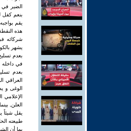
بنعم كفل له
يقم بواجبه
هذه النقطة
شركائه في
يشهر بالكور
بعدم تسليح
في داخله ضد
بعدم تسليح
العراقي ا
الوغى و يط
الإعلامي ا
العلن, بين
يقل شيئاً 
طبيعته الحا
بما أن الشي