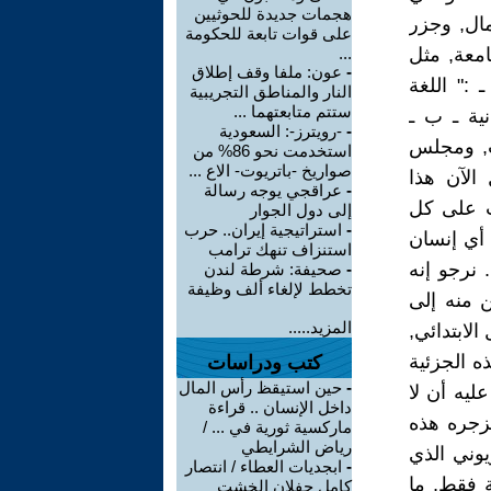
هجمات جديدة للحوثيين
ال, وجزر
على قوات تابعة للحكومة
امعة, مثل
...
-
عون: ملفا وقف إطلاق
ستور الاتحادي في المادة (4) ـ أولاَ ـ :" اللغة
النار والمناطق التجريبية
ستتم متابعتهما ...
نية ـ ب ـ
-
-رويترز-: السعودية
اب, ومجلس
استخدمت نحو 86% من
صواريخ -باتريوت- الاع ...
 الآن هذا
-
عراقجي يوجه رسالة
جب على كل
إلى دول الجوار
-
استراتيجية إيران.. حرب
 أي إنسان
استنزاف تنهك ترامب
 نرجو إنه
-
صحيفة: شرطة لندن
تخطط لإلغاء ألف وظيفة
ن منه إلى
المزيد.....
لابتدائي,
ه الجزئية
كتب ودراسات
-
حين استيقظ رأس المال
ليه أن لا
داخل الإنسان .. قراءة
زجره هذه
ماركسية ثورية في ... /
رياض الشرايطي
يوني الذي
-
ابجديات العطاء / انتصار
ة فقط, ما
كامل جفلان الخشت