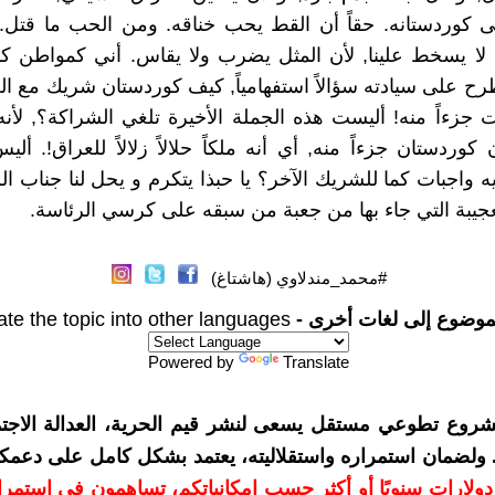
ى كوردستانه. حقاً أن القط يحب خناقه. ومن الحب ما قتل.
 لا يسخط علينا, لأن المثل يضرب ولا يقاس. أني كمواطن ك
ح على سيادته سؤالاً استفهامياً, كيف كوردستان شريك مع ا
جزءاً منه! أليست هذه الجملة الأخيرة تلغي الشراكة؟, لأن
كوردستان جزءاً منه, أي أنه ملكاً حلالاً زلالاً للعراق!. أل
 واجبات كما للشريك الآخر؟ يا حبذا يتكرم و يحل لنا جناب ا
لعجيبة التي جاء بها من جعبة من سبقه على كرسي الرئاسة.
#محمد_مندلاوي (هاشتاغ)
موضوع إلى لغات أخرى -
ate the topic into other languages
Powered by
Translate
شروع تطوعي مستقل يسعى لنشر قيم الحرية، العدالة الاجتم
. ولضمان استمراره واستقلاليته، يعتمد بشكل كامل على دعمك
دعمكم بمبلغ 10 دولارات سنويًا أو أكثر حسب إمكانياتكم، تساهمون في استم