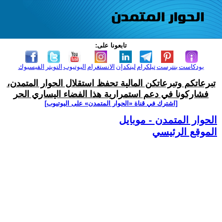
تابعونا على:
بودكاست
بنترست
تيلكرام
لينكدإن
الانستغرام
اليوتيوب
التويتر
الفيسبوك
تبرعاتكم وتبرعاتكن المالية تحفظ استقلال الحوار المتمدن،
فشاركونا في دعم استمرارية هذا الفضاء اليساري الحر
[اشترك في قناة ‫«الحوار المتمدن» على اليوتيوب]
الحوار المتمدن - موبايل
الموقع الرئيسي