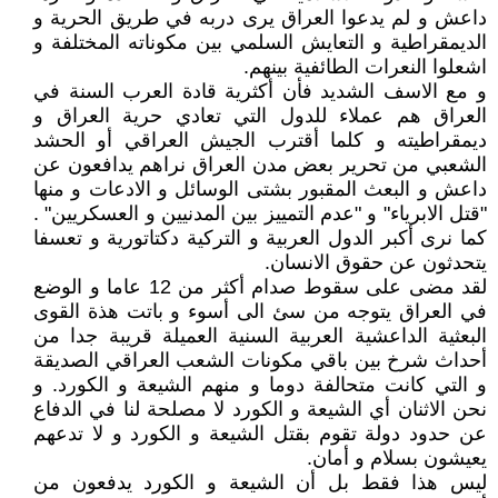
داعش و لم يدعوا العراق يرى دربه في طريق الحرية و
الديمقراطية و التعايش السلمي بين مكوناته المختلفة و
اشعلوا النعرات الطائفية بينهم.
و مع الاسف الشديد فأن أكثرية قادة العرب السنة في
العراق هم عملاء للدول التي تعادي حرية العراق و
ديمقراطيته و كلما أقترب الجيش العراقي أو الحشد
الشعبي من تحرير بعض مدن العراق نراهم يدافعون عن
داعش و البعث المقبور بشتى الوسائل و الادعات و منها
"قتل الابرياء" و "عدم التمييز بين المدنيين و العسكريين" .
كما نرى أكبر الدول العربية و التركية دكتاتورية و تعسفا
يتحدثون عن حقوق الانسان.
لقد مضى على سقوط صدام أكثر من 12 عاما و الوضع
في العراق يتوجه من سئ الى أسوء و باتت هذة القوى
البعثية الداعشية العربية السنية العميلة قريبة جدا من
أحداث شرخ بين باقي مكونات الشعب العراقي الصديقة
و التي كانت متحالفة دوما و منهم الشيعة و الكورد. و
نحن الاثنان أي الشيعة و الكورد لا مصلحة لنا في الدفاع
عن حدود دولة تقوم بقتل الشيعة و الكورد و لا تدعهم
يعيشون بسلام و أمان.
ليس هذا فقط بل أن الشيعة و الكورد يدفعون من