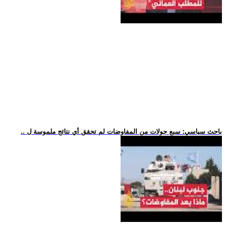
.. باحث سياسي: سبع جولات من المفاوضات لم تحقق أي نتائج ملموسة ل