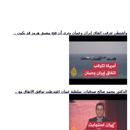
.. واشنطن تترقب اتفاق إيران وعمان وترى أن فتح مضيق هرمز قد يكون
.. الدكتور محمد صالح صدقيان: سلطنة عمان اشترطت توافق الاتفاق مع