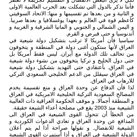
لكي لا يرى البعض الانفصال و التقسيم كجريمة لا تغتفر
فأننا نذكر بالدول التي تشكلت بعد الحرب العالمية الاولى
و الثانية و من بعدها تم تقسيمها و منها: الاتحاد السوفيتي
كأعظم قوة في العالم و بعهدا يوغسلافيا و بعدها صربيا.
و اليمن الشمالي و الجنوبي و المانيا الشرقية و الغربية و
أندنوسيا و حتى قبرص و القرم.
سياسيا فأن أمريكا لا ترغب بتشكيل دولة شيعية في
العراق لأنها ستكون أغنى دولة في المنطقة و يتخوفون
من تحالف تلك الدولة مع أيران. ليس فقط أمريكا بل
حتى دول الخليج و تركيا يتخوفون من نشوء دولة شيعية
في العراق. بأعتقادي حتى التهديد بتشكيل دولة شيعية
في العراق سيقلل من الدعم الخليجي السعودي التركي
للارهاب في العراق.
لذا فأن الدفاع عن وحدة العراق و منع تقسيمة يخدم
المصالح السعودية التركية الخليجية الامريكية في العراق
و المنطقة أجمالا. و موقف الحكومة العراقية ذات الغالبية
الشيعية منذ 2003 يقع في مصلحة أعداء الشيعة حقيقة.
من الخطأ أن تتحول القوى الشيعية في العراق الى
المدافع عن وحدة العراق و تعادي الدعوات الكوردية و
الشيعية للانفصال. و نقولها صراحة أذا لم يتم أعلان
الدولة الشيعية في العراق و أذا أستمرت القوى الشيعية