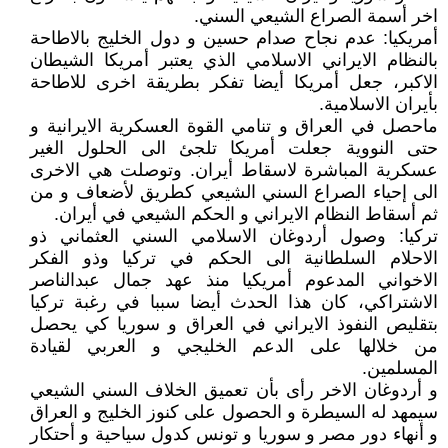
اخر أسمة الصراع الشيعي السني.
أمريكيا: عدم نجاح صدام حسين و دول الخليج بالاطاحة
بالنظام الايراني الاسلامي الذي يعتبر أمريكا الشيطان
الاكبر، جعل أمريكا أيضا تفكر بطريقة اخرى للاطاحة
بأيران الاسلامية.
ماحصل في العراق و تنامي القوة العسكرية الايرانية و
حتى النووية جعلت أمريكا تلجئ الى الحلول الغير
عسكرية المباشرة لاسقاط أيران. وتوصلت هي الاخرى
الى إحياء الصراع السني الشيعي كطريق لأضعاف و من
ثم أسقاط النظام الايراني و الحكم الشيعي في أيران.
تركيا: وصول أردوغان الاسلامي السني العثماني ذو
الاحلام السلطانية الى الحكم في تركيا وذو الفكر
الاخواني المدعوم أمريكيا منذ عهد جمال عبدالناصر
الاشتراكي، كان هذا الحدث أيضا سببا في رغبة تركيا
بتقليص النفوذ الايراني في العراق و سوريا كي يحصل
من خلالها على الدعم الخليجي و العربي لقيادة
المسلمين.
و أردوغان الاخر رأى بأن تعميق الخلاف السني الشيعي
سيمهد له السيطرة و الحصول على كنوز الخليج و العراق
و أنهاء دور مصر و سوريا و تونس كدول سياحية و أحتكار