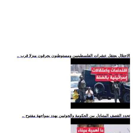
.. الاحتلال يعتقل عشرات الفلسطينيين ومستوطنون يحرقون منزلا قرب
.. تجدد القصف المتبادل بين الحكومة والحوثيين يهدد بمواجهة مفتوح