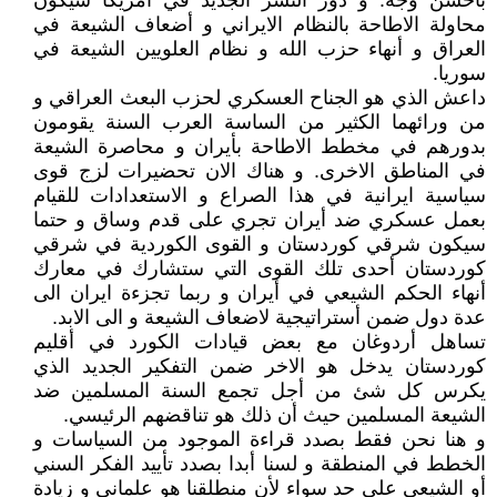
بأحسن وجة. و دور النسر الجديد في أمريكا سيكون
محاولة الاطاحة بالنظام الايراني و أضعاف الشيعة في
العراق و أنهاء حزب الله و نظام العلويين الشيعة في
سوريا.
داعش الذي هو الجناح العسكري لحزب البعث العراقي و
من ورائهما الكثير من الساسة العرب السنة يقومون
بدورهم في مخطط الاطاحة بأيران و محاصرة الشيعة
في المناطق الاخرى. و هناك الان تحضيرات لزج قوى
سياسية ايرانية في هذا الصراع و الاستعدادات للقيام
بعمل عسكري ضد أيران تجري على قدم وساق و حتما
سيكون شرقي كوردستان و القوى الكوردية في شرقي
كوردستان أحدى تلك القوى التي ستشارك في معارك
أنهاء الحكم الشيعي في أيران و ربما تجزءة ايران الى
عدة دول ضمن أستراتيجية لاضعاف الشيعة و الى الابد.
تساهل أردوغان مع بعض قيادات الكورد في أقليم
كوردستان يدخل هو الاخر ضمن التفكير الجديد الذي
يكرس كل شئ من أجل تجمع السنة المسلمين ضد
الشيعة المسلمين حيث أن ذلك هو تناقضهم الرئيسي.
و هنا نحن فقط بصدد قراءة الموجود من السياسات و
الخطط في المنطقة و لسنا أبدا بصدد تأييد الفكر السني
أو الشيعي على حد سواء لأن منطلقنا هو علماني و زيادة