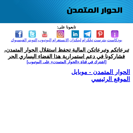
تابعونا على:
بودكاست
بنترست
تيلكرام
لينكدإن
الانستغرام
اليوتيوب
التويتر
الفيسبوك
تبرعاتكم وتبرعاتكن المالية تحفظ استقلال الحوار المتمدن،
فشاركونا في دعم استمرارية هذا الفضاء اليساري الحر
[اشترك في قناة ‫«الحوار المتمدن» على اليوتيوب]
الحوار المتمدن - موبايل
الموقع الرئيسي