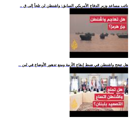
.. نائب مساعد وزير الدفاع الأمريكي السابق: واشنطن لن تلجأ إلى ق
.. هل تنجح واشنطن في ضبط إيقاع الأزمة ومنع تدهور الأوضاع في لبن