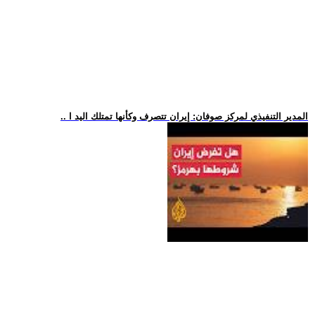
.. المدير التنفيذي لمركز صوفان: إيران تتصرف وكأنها تمتلك اليد ا