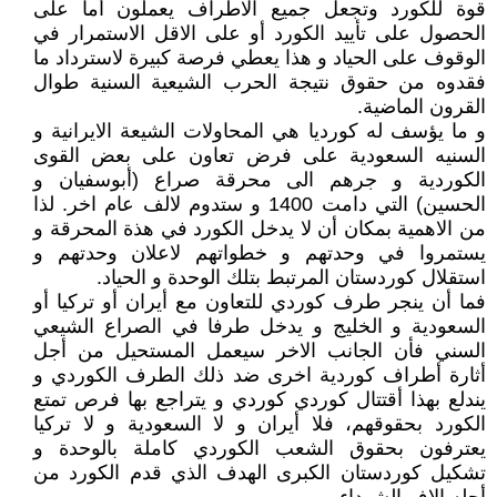
قوة للكورد وتجعل جميع الاطراف يعملون أما على
الحصول على تأييد الكورد أو على الاقل الاستمرار في
الوقوف على الحياد و هذا يعطي فرصة كبيرة لاسترداد ما
فقدوه من حقوق نتيجة الحرب الشيعية السنية طوال
القرون الماضية.
و ما يؤسف له كورديا هي المحاولات الشيعة الايرانية و
السنيه السعودية على فرض تعاون على بعض القوى
الكوردية و جرهم الى محرقة صراع (أبوسفيان و
الحسين) التي دامت 1400 و ستدوم لالف عام اخر. لذا
من الاهمية بمكان أن لا يدخل الكورد في هذة المحرقة و
يستمروا في وحدتهم و خطواتهم لاعلان وحدتهم و
استقلال كوردستان المرتبط بتلك الوحدة و الحياد.
فما أن ينجر طرف كوردي للتعاون مع أيران أو تركيا أو
السعودية و الخليج و يدخل طرفا في الصراع الشيعي
السني فأن الجانب الاخر سيعمل المستحيل من أجل
أثارة أطراف كوردية اخرى ضد ذلك الطرف الكوردي و
يندلع بهذا أقتتال كوردي كوردي و يتراجع بها فرص تمتع
الكورد بحقوقهم، فلا أيران و لا السعودية و لا تركيا
يعترفون بحقوق الشعب الكوردي كاملة بالوحدة و
تشكيل كوردستان الكبرى الهدف الذي قدم الكورد من