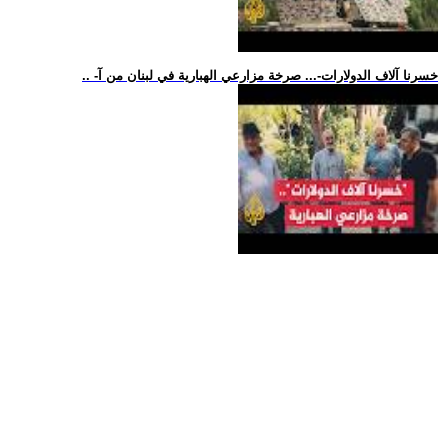
.. -خسرنا آلاف الدولارات-... صرخة مزارعي الهبارية في لبنان من آ