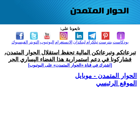
تابعونا على:
بودكاست
بنترست
تيلكرام
لينكدإن
الانستغرام
اليوتيوب
التويتر
الفيسبوك
تبرعاتكم وتبرعاتكن المالية تحفظ استقلال الحوار المتمدن،
فشاركونا في دعم استمرارية هذا الفضاء اليساري الحر
[اشترك في قناة ‫«الحوار المتمدن» على اليوتيوب]
الحوار المتمدن - موبايل
الموقع الرئيسي