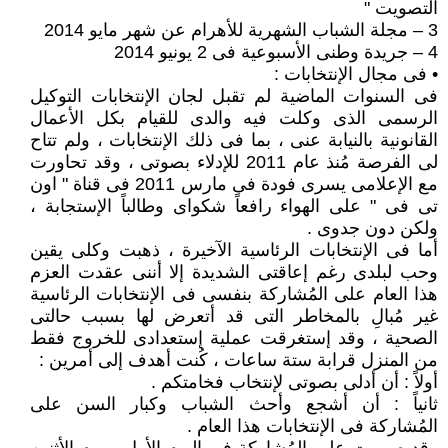
التصويت "
3 – مجلة الشباب الشهرية للأهرام عن شهر مايو 2014
4 – جريدة وطنى الأسبوعية فى 2 يونيو 2014
• فى مجال الإنتخابات :
فى السنوات الماضية لم تقبل لجان الإنتخابات التوكيل
الرسمى الذى وكلت فيه والدى للقيام بكل الأعمال
القانونية بالنيابة عنى ، بما فى ذلك الإنتخابات ، ولم تتاح
لى الفرصة مُنذ عام 2011 للإدلاء بصوتى ، وقد تحاورت
مع الإعلامى يسرى فودة فى مارس 2011 فى قناة " اون
تى فى " على الهواء رافعاً شكواى وطالباً الإستجابة ،
ولكن دون جدوى .
أما فى الإنتخابات الرئاسية الآخيرة ، ذهبت وكلى يقين
وحب لبلدى رغم إعاقتى الشديدة إلا أننى عقدت العزم
هذا العام على المُشاركة بنفسى فى الإنتخابات الرئاسية
غير مُبالِ بالمخاطر التى قد أتعرض لها بسبب حالتى
الصحية ، وقد إستغرقت عملية إستعدادى للخروج فقط
من المنزل قرابة ستة ساعات ، كُنت أهدف إلى أمرين :
أولاً : أن أدلى بصوتى لإنتخاب فخامتكم .
ثانياً : أن أشجع وأحث الشباب وكبار السن على
المُشاركة فى الإنتخابات هذا العام .