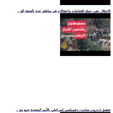
.. الاحتلال يشن حملة اقتحامات واعتقالات في مناطق عدة بالضفة الغ
.. تحقيق لـ-دروب سايت-: دبلوماسي إسرائيلي بالأمم المتحدة جمع مع