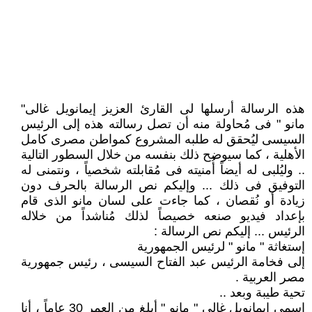
هذه الرسالة أرسلها لى القارئ العزيز إيمانويل غالى"
مانو " فى مُحاولة منه أن تصل رسالته هذه إلى الرئيس
السيسى ليُحقق له طلبه المشروع كمواطن مصرى كامل
الأهلية ، كما سيوضح ذلك بنفسه من خلال السطور التالية
.. وليُلبى له أيضاً أُمنيته فى مُقابلته شخصياً ، ونتمنى له
التوفيق فى ذلك ... وإليكم نص الرسالة بالحرف دون
زيادة أو نُقصان ، كما جاءت على لسان مانو الذى قام
بإعداد فيديو صنعه خصيصاً لذلك مُناشداً من خلاله
الرئيس ... إليكم نص الرسالة :
إستغاثة " مانو " لرئيس الجمهورية
إلى فخامة الرئيس عبد الفتاح السيسى ، رئيس جمهورية
مصر العربية .
تحية طيبة وبعد ..
إسمى إيمانويل غالى " مانو " أبلغ من العمر 30 عاماً ، أنا