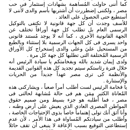
كما أننى حاولت المُساهمة بشهادات إستثمار فى حب
مصر ، ولكننى إضطررت أن أشتريها بأسم والدى لأننى لا
أستطيع حتى الحصول على العائد .
للأسف وجدت أن كل جهة قانونية لا تكتفى بالتوكيل
الرسمى العام بل تطلب كل جهة أوراقاً تختلف عن
الجهة القانونية الآخرى ، كما أنه لا يوجد مُستند قانونى
واحد يسرى فى كل الجهات الرسمية بلا إستثناء وبالطبع
من المستحيل عليَ وعلى والدى إستخراج كل الأوراق
الرسمية المُختلفة التى تطلبها كل جهة كل مرة .
ولدى إيمان شديد بالله وبفخامتكم يا سيادة الرئيس أنه
خلال فترة رئاستكم سيتم تجديد كل هذه القوانين القديمة
والأنظمة كى ترى مصر عهداً جديداً من الحريات
والإستنارة .
يا فخامة الرئيس لست أطلب أمراً صعباً ، ويشاركنى هذه
المٌعاناة الكثير مِمَن هم فى حالة مُشابهة لحالتى فى
مصر ، فما أطلبه هو جزء بسيط ومن صميم حقوق
المواطن المصرى العادى الذى يعيش على أرض وطنه ،
وأنا أثق أنك تولى إهتماماً خاصاً بذوى الإحتياجات الخاصة ،
وأطلب من سيادتكم المُساواة فى هذا الأمر ، لأن عدم
إستطاعتى التوقيع بسبب الإعاقة لا ينبغى أن تقف حائلاً