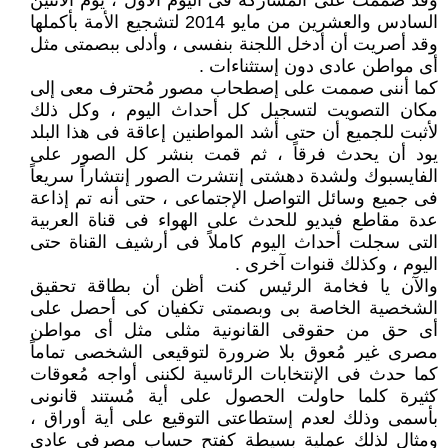
وقد صممت على المُشاركة فى اليوم الأول ، يوم الأثنين
السادس والعشرين من مايو 2014 لتشجيع الأمة بأكملها
وقد أصريت أن أدخل اللجنة بنفسى ، وأدلى ببصمتى مثل
أى مواطن عادى دون إستثناءات .
كما أننى صممت على إصطحاب مصور مُحترف معى إلى
مكان التصويت لتسجيل كل أحداث اليوم ، وكل ذلك
لأثبت للجميع أن حتى أشد المواطنين إعاقة فى هذا البلد
يود أن يحدث فرقاً ، ثم قمت بنشر كل الصور على
الفايسبوك ولشدة دهشتى إنتشرت الصور إنتشاراً سريعاً
فى جميع وسائل التواصل الإجتماعى ، حتى أنه تم إذاعة
عدة مقاطع فيديو للحدث على الهواء فى قناة العربية
التى سجلت أحداث اليوم كاملاً فى أرشيف القناة حتى
اليوم ، وكذلك قنوات آخرى .
والآن يا فخامة الرئيس كنت أظن أن بطاقة تحقيق
الشخصية الخاصة بى وبصمتى تكفيان كى أحصل على
أى حق من حقوقى القانونية مثلى مثل أى مواطن
مصرى غير مُعوق بلا ضرورة لتوقيعى الشخصى تماماً
كما حدث فى الإنتخابات الرئاسية لكننى أواجه مُعوقات
كثيرة كلما حاولت الحصول على أية مُستند قانونى
بأسمى وذلك لعدم إستطاعتى التوقيع على أية أوراق ،
ومثال لذلك عملية بسيطة كفتح حساب مصرفى عادى