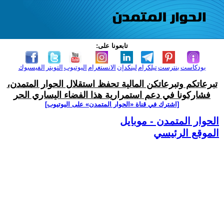
تابعونا على:
بودكاست
بنترست
تيلكرام
لينكدإن
الانستغرام
اليوتيوب
التويتر
الفيسبوك
تبرعاتكم وتبرعاتكن المالية تحفظ استقلال الحوار المتمدن،
فشاركونا في دعم استمرارية هذا الفضاء اليساري الحر
[اشترك في قناة ‫«الحوار المتمدن» على اليوتيوب]
الحوار المتمدن - موبايل
الموقع الرئيسي