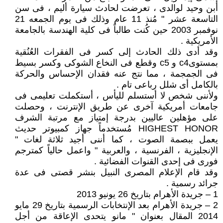
أبن وحيد لوالدى ، تعرضت لحادث سيارة أليم ، فى سن
التاسعة عشر " مُنذ 11 عام وذلك فى يوم الجمعه 21
نوفمبر 2003 حين كُنت طالباً فى كلية الهندسة بالجامعة
الأمريكية .
وقد أدى ذلك الحادث إلى كسر فى الفقرات العُنُقية
بمستوىc4 و c5 وقطع فى النخاع الشوكى وكسر بسيط
فى الجمجمة ، مما نتج عنه فقدان الإحساس والحركة
بالكامل أى شلل رباعى تام .
ولأننى شخص لا أستسلم لليأس ، أستكملت تعليمى فى
جامعات أمريكية آخرى عن طريق الإنترنت ، وحصلت
على مؤهلين عاليين بدرجة إمتياز مع مرتبة الشرف
HIGHEST HONOR مُستخدماً جهاز كمبيوتر حديث
يعمل ببصمة الصوت ، كما أننى أجيد ثلاثة لغات "
الإنجليزية ، الفرنسية ، والعربية " واعمل حالياً كمترجم
فورى فى إحدى القنوات الفضائية .
وقد قام الإعلام المصرى النبيل بنشر قصتى فى عدة
جرائد رسمية .
1 – جريدة الأهرام بتاريخ 26 يونيو 2013
2 – جريدة الأهرام بعد الإنتخابات الرسمية بتاريخ 29 مايو
2014 المقال بعنوان " مانو يتحدى الإعاقة من أجل