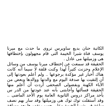
الكاتبة حنان بديع ساويرس تروى ما حدث مع ميرنا
يوسف فتاة شبرا الخيمة التى قام مجهولون بإختطافها
هى وزميلتها مى عادل .
الحقيقة قد سمعت عن إختطاف ميرنا يوسف من وسائل
الإعلام وحزنت كثيراً لهذا وكنت قلقة لا سيما أنه كانت
هناك أخبار غير مؤكدة برجوعها .. ولم أعلم بعودتها إلى
أن إلتقيت بها صدفة اليوم مع والدتها ووالدها وبعض من
الآباء الكهنة وبفضولى الصحفى أردت أن أعلم منها
الحقيقة فسألتها وأجابتنى بأنه عند عودتها من الدر س
بأحد مراكز دروس الثانوية العامة يوم الأحد الماضى ..
وقد أستقلت توك توك هى وزميلتها وقد سار بهم نصف
ساعة فى شبرا الخيمة وعلى حسب تقديرها بعد مسافة