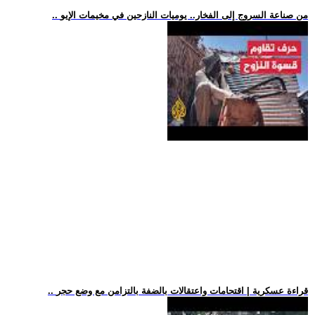
.. من صناعة السروج إلى الفخار.. يوميات النازحين في مخيمات الإيو
.. قراءة عسكرية | اقتحامات واعتقالات بالضفة بالتزامن مع وضع حجر