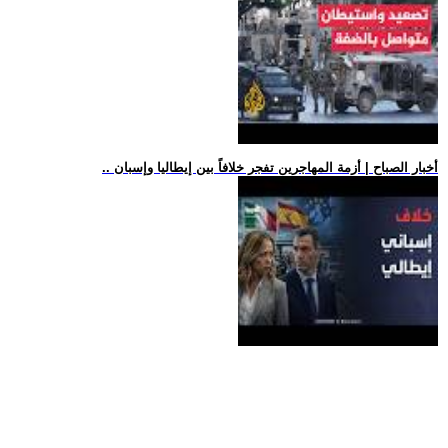
.. أخبار الصباح | أزمة المهاجرين تفجر خلافاً بين إيطاليا وإسبان