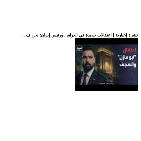
.. نشرة إخبارية | اعتقالات جديدة في العراق.. ورئيس إيران: نحن ف