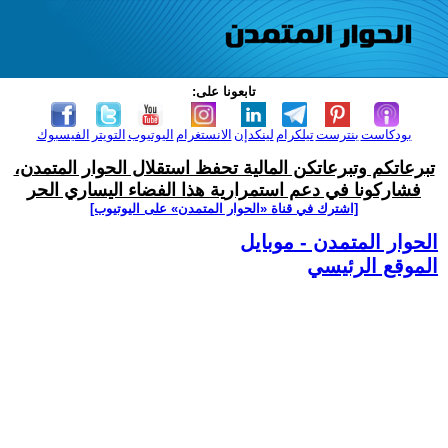
تابعونا على:
بودكاست
بنترست
تيلكرام
لينكدإن
الانستغرام
اليوتيوب
التويتر
الفيسبوك
تبرعاتكم وتبرعاتكن المالية تحفظ استقلال الحوار المتمدن،
فشاركونا في دعم استمرارية هذا الفضاء اليساري الحر
[اشترك في قناة ‫«الحوار المتمدن» على اليوتيوب]
الحوار المتمدن - موبايل
الموقع الرئيسي