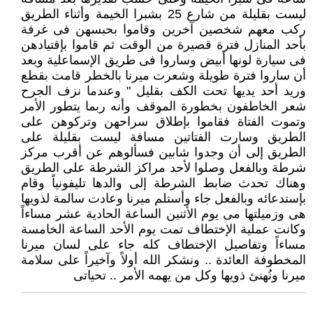
ليست بقليلة من شارع 25 بشبرا الخيمة وأثناء الطريق
ركب معهم شخصين آخرين وقاموا بحبسهن فى غرفة
بأحد المنازل فترة قصيرة من الوقت ثم قاموا بإقتيادهن
فى سيارة لونها أبيض وساروا فى طريق الإسماعلية وبعد
أن ساروا فترة طويلة وشعرت ميرنا بالخطر قامت بقطع
وريد أحد يديها تحت الكف بقليل " وعندما نزف الجرح
شعر الخاطفون بخطورة الموقف وأنه ربما يتطور الأمر
وتموت الفتاة فقاموا بإطلاق سراحهن وتركوهن على
الطريق وسارت الفتاتين مسافة ليست بقليلة على
الطريق إلى أن وجدوا شابين فسألوهم عن أقرب مركز
شرطة وبالفعل وصلوا لأحد مراكز الشرطة على الطريق
وهناك تحدث ضابط الشرطة إلى والدها تليفونياً وقام
بإستدعائه وبالفعل جاء وأستلم ميرنا وعادت سالمة لذويها
هى وزميلتها مى يوم الأثنين الساعة الحادية عشر مساءاً
وكانت عملية الإختطاف تمت يوم الأحد الساعة الخامسة
مساءاً وتفاصيل الإختطاف كله جاء على لسان ميرنا
المخطوفة العائدة .. ونشكر الله أولاً وآخيراً على سلامة
ميرنا ونُهنئ ذويها وكل من يهمه الأمر .. تحياتى