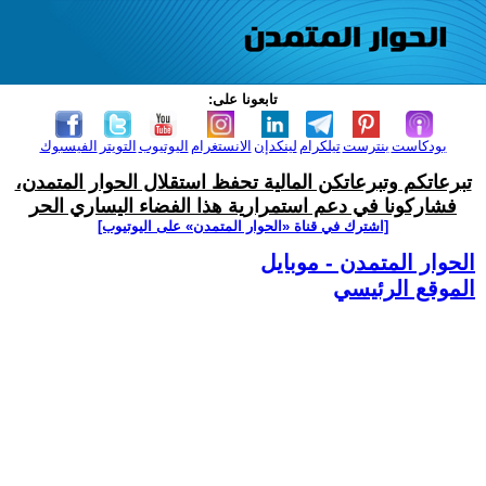
تابعونا على:
بودكاست
بنترست
تيلكرام
لينكدإن
الانستغرام
اليوتيوب
التويتر
الفيسبوك
تبرعاتكم وتبرعاتكن المالية تحفظ استقلال الحوار المتمدن،
فشاركونا في دعم استمرارية هذا الفضاء اليساري الحر
[اشترك في قناة ‫«الحوار المتمدن» على اليوتيوب]
الحوار المتمدن - موبايل
الموقع الرئيسي