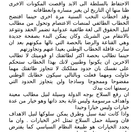
الاحتفاظ بالسلطة الى الابد واقصت المكونات الاخرى
ظنا منها ان التاريخ لن يغير مساره وانعطافاته
وقد اخطاْت النخب السنية مرة اخرى حينما افتضح
الخطاب الطائفي لمنصات الاعتصام وتحول من مطالب
لنيل الحقوق الى لغة طائفية عدوانية تضمر الحقد وتتوعد
بالانتقام من الشريك وكان يمكن البدء بصفحة جديدة
وهي القناعة والرضا بالحصة التي نالها مكونهم بعد ان
سارت قافلة الخطاب الوطني بعيدا عنهم وتجاوزتهم
حينما تطالب بحصة اكثر لطائفتك او قوميتك لا تطالب
الاخرين ان يكونوا وطنيين لانك بهذا الخطاب ستحكم
على نفسك بان حدود مملكتك لا تتجاوز طائفتك مهما
حاولت ومهما فعلت وبالتالي سيكون خطابك الوطني
مفضوحا وممجوجا وساذجا ولن يتجاوز الحدود التي
رسمتها انت بيدك
ان رفع السلاح بوجه الدولة وسيلة لنيل مطالب معينة
واهداف مرسومة وليس غاية بحد ذاتها وهو خيار من عدة
خيارات وليس خيارا وحيدا
واذا كانت ثمة سبل وطرق يمكن سلوكها لنيل الاهداف
فان وسيلة حمل السلاح تمثل اخر الخيارات . وان ما
يحدد الخيارات هو طبيعة النظام السياسي كما يفترض