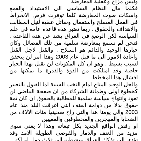
وليس مزاج وعقلية المعارضة
فكلما مال النظام السياسي الى الاستبداد والقمع
واسكات صوت المعارضة كلما توفرت فرص الانخراط
في العمل المسلح واستعمال وسائل عنفية لنيل المطالب
والاهداف والحقوق . ربما تعتبر هذه قاعدة عامة في علم
السياسة لكن الوضع في العراق يشذ عن هذه القاعدة .
فنحن لم نسمع بمعارضة سلمية من تلك الفصائل وكان
خيارها الوحيد والدائم هو السلاح . والقتل لاجل القتل
واعادة الامور الى ما قبل عام 2003 وهذا امر لن يتحقق
لسبب بسيط . وهو ان كل المكونات لن تقبل بهذا الخيار
خاصة وقد امتلكت من القوة والقدرة ما يمكنها من
افشال هذا المخطط
والحل الوحيد المتاح امام النخب السنية اما القبول بالتغيير
كخطوة اولى وطمانة الشركاء من ان صفحة الماضي لن
تعود وانتهاج سياسة سلمية للمطالبة بالحقوق ان كان ثمة
حقوق بدلا من دوامة العنف التي اغرقت البلد منذ عام
2003 والى يومنا هذا والتي راح ضحيتها مئات الالاف من
الضحايا والمهجرين والمخطوفين والمغيبين
او رفض الواقع الجديد بكل تبعاته وهذا لا يعني سوى
مزيد من العنف والدمار والفوضى الطويلة الامد وقد
تؤدي الى تفكك العراق وتشظيه الى ثلاث دول او اكثر .