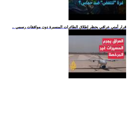
.. قرار أمني عراقي يحظر إطلاق الطائرات المسيرة دون موافقات رسمي