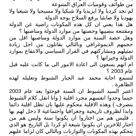
من طوائف وقوميات العراق المتنوعة
لم نجد كرديا ولا ايزيديا ولا شبكيا ولا مسيحيا ولا شيعيا ولا
يهوديا ولا صابئيا يرفع السلاح بوجه الدولة
هل هذا يعني ان كل هذه المكونات راضية عن الدولة
ومقتنعة بنصيبها وحصتها من موارد الدولة ومناصبها ؟
وهل حصة السنة من موارد الدولة ومناصبها اقل من
حجمهم الديموغرافي وبالتالي يقاتلون من اجل زيادة
تمثيلهم ومشاركتهم في القرار السياسي والانتفاع بموارد
الدولة وخيراتها ؟
ام انهم يسعون الى اعادة الامور الى ما كانت عليه قبل
عام 2003 ؟
لنسمع اجابة محمد عبد الجبار الشبوط وتعليله لهذه
الظاهرة .
اعتبر السيد الشبوط ان السنة فوجئوا بعد عام 2003
حينما وجدوا انفسهم مجرد اقلية ( وانا انقل كلام الشبوط
بتصرف ) وهذه الاقلية محكوم عليها بان تظل اقلية دائما
وابدا لظروف تاريخية وجغرافيا واجتماعية لا دخل لهم بها
. فليس هم من اختاروا ان يكونوا سنة وليس هم من
اختار للاخرين ان يكونوا شيعة او كردا بل التاريخ هو الذي
يتحكم بهذه المكونات والتوازنات وبالتالي كان لزاما عليهم