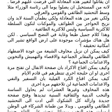
ان يقاتلوا لتغيير هذه المعادلة التي فرضت عليهم فرضا .
لانه من المستحيل ان يصلوا يوما الى رئاسة الوزراء مثلا
وسط التحشيد الطائفي والقومي والعرقي
ولكي نغير من هذه المعادلة ولكي يطماْن السنة لابد وان
نزيح الحواجز بين الطوائف والموكنات لتكون السلطة
للاكثرية السياسية وليس للاكثرية الطائفية .
وهذا كلام جميل طبعا وغاية في النضج السياسي . لكن
هل هناك مؤشرات موجودة على ارض الواقع تشير الى
امكانية تحقيقه ؟
كيف يمكن ان نزيل مخاوف الشيعة من عودة الاضطهاد
الطائفي والمقابر الجماعية والاقصاء والتهميش والتخوين
والاعدامات الجماعية ؟
وكيف يمكن اقناع الاكراد بان صفحة الانفال لن تفتح مرة
اخرى او ان حلبجة اخرى تنتظرهم في قادم الايام
كيف يمكن اقناع الكرد الفيلية بان التسفير والنفي
والاعدامات الجماعية لن تلاحقهم مرة اخرى
هذه المخاوف وغيرها العشرات لم يحاول الساسة
والنخب الدينية والثقافية السنية تبديدها وفتح صفحة
جديدة وازالة كل الشكوك التي ادت الى التحشيد
الطائفي والقومي , وبدلا من طمانة الشركاء في الوطن
ارسلت هذه النخب برسائل تبعث على القلق حينما