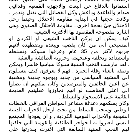
استماتوا بالدفاع عن البعث والاجهزة القمعية وفدائيي
صدام والقاعدة وداعش وكل الفصائل التي تقتل وتدمر .
وكانت حجتها في البداية مقاومة الاحتلال وحينما رحل
الاحتلال جيْ بحجة اخرى , مقاومة الاحتلال الصفوي وهي
اشارة مفضوحة المقصود بها الاكثرية الشيعية
كيف يمكن ان يركن الناخب الشيعي او الكردي او
المسيحي الى من كان يقصيه ويبعده ويضطهده لانهم
جربوه لاكثر من 35 عام وعرفوا سلوكه وتسلطه
واستبداده وتخلفه وعنجهيته وحروبه الطائشة والعبثية
. لقد مارست النخب السنية سلوكا سياسيا خاسرا ويمكن
وصفه بالغباء وقلة الخبرة , فهم لا يعرفون كيف يتسللون
الى المشهد السياسي من جديد وبوجوه جديدة ومخفية
عن اعين الخائفين والمترصدين وكان يمكنهم ان يصلوا
الى اعلى المناصب لو انهم تجاوزوا عقليتهم القديمة
القائمة على الاستحواذ والتسلط .
وكان يمنكمهم دغدغة مشاعر المواطن العراقي بالخطات
الوطني وسحب البساط من تحت ارجل الاحزاب الدينية
الشيعية والاحزاب القومية الكردية , و ان يقودوا المجتمع
النسي ليعبروا به الحواجز الطائفية والقومية التي خلفتها
لهم النخب السنية السابقة التي اغترت بقدرتها على