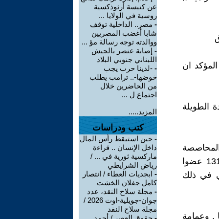
عن كنيسة أرثوذكسية
روسية في الولايا ...
-
مصر.. الداخلية توقف
شابا أغضب المصريين
ووالدته توجه رسالة مؤ ...
-
إصابة عنصر بالجيش
اللبناني جنوبي البلاد
لمؤكد ان
-
-لدينا حرب يجب
خوضها-.. ترامب يطلب
من الحاضرين خلال
اجتماع ل ...
ة الطويلة
المزيد.....
كتب ودراسات
-
حين استيقظ رأس المال
المحاصصة
داخل الإنسان .. قراءة
ماركسية ثورية في ... /
والتهميش , وربما انعكس هذا الوضع على تلك المجموعة , فمن بين 131 عضوا
رياض الشرايطي
-
ابجديات العطاء / انتصار
 في ذلك
كامل جفلان الخشت
-
مجلة سلاح النقد، عدد
جوان-جويلية-اوت 2026 /
مجلة سلاح النقد
 , وعمامة
-
حقوق العصر / أحمد