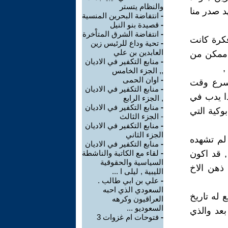
والنظام يتستر
د صدر منا
-
انتفاضة البحرين المنسية
-
قصيدة بنو النيل
-
انتفاضة الشرق المتاْخرة
فكرة كانت
-
تحية وداع للرئيس زين
العابدين بن علي
 ممكن من
-
منابع التكفير في الاديان
,
,, الجزء الخامس
-
اوان الحمى
اسرع وقت
-
منابع التكفير في الاديان
دا يدب في
, الجزء الرابع
-
منابع التكفير في الاديان
وكية التي
- الجزء الثالث
-
منابع التكفير في الاديان
الجزء الثاني
لم تشهده
-
منابع التكفير في الاديان
, قد اكون
-
لقاء مع الكاتبة والناشطة
السياسية والحقوقية
 ذهن الاخ
الليبية , ليلى ا ...
-
علي بن ابي طالب .
السعودي الذي احبه
 له تاريخ
العراقيون وكرهه
السعوديو ...
بعد والذي
-
فتوحات ام غزوات 3