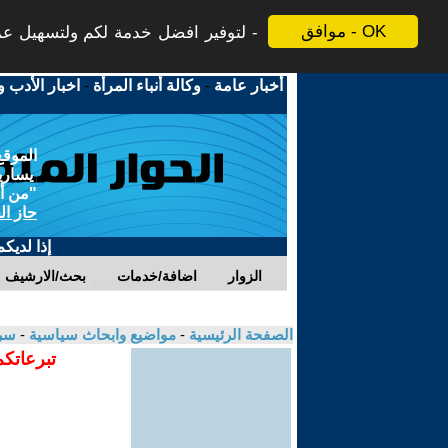
موافق - OK
لتوفير افضل خدمة لكم ولتسهيل عملي
أخبار عامة
-
وكالة أنباء المرأة
-
اخبار الأدب و
الموقع
يسارية
"من أج
حاز ال
إذا لديك
الزوار
اضافة/خدمات
بحث/الارشيف
الصفحة الرئيسية
-
مواضيع وابحاث سياسية
-
سرح
تبرعاتكم