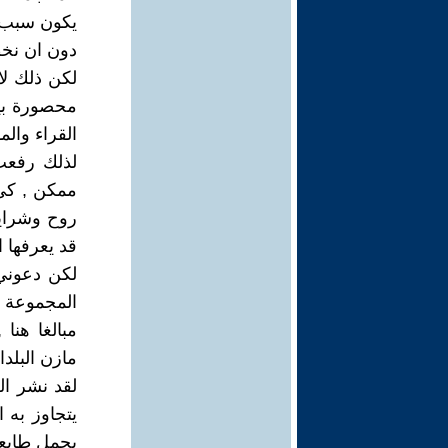
يكون سبب ذ
دون ان نخطط
لكن ذلك لا
محصورة بي
القراء وال
لذلك رفعت
ممكن , كي 
روح وشرايي
قد يعرفها 
لكن دعوني
المجموعة م
مبالغا هنا
مازن البلدا
لقد نشر ال
يتجاوز به 
يحمل طابعه