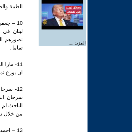
الطيبة وال
10 – جع
لبنان في ذ
تصورهم ال
المزيد.....
تماما ,
11- مارا
ان يوزع ثم
12- سرح
سرحان الرك
الباحث لم 
من خلال تعل
13 – احم