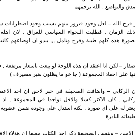
صدق والتواضع , الله يرحمهم
فر فرج الله – لعل وجود فيروز بينهم بسبب وجود اضطرابات 
لك الزمان , فطلبت اللجواء السياسي للعراق , لان اهله ك
صورة هذه كلهم طيبة وفرح وتامل ,,, يبدو ان اوضاعهم كان
 الصفار – لكن انا اعتقد ان هذه اللوحة لو بيعت باسعار مرتفعة , 
نها على احفاد المجموعة ( جا خو ما يظلون بغير مصيرف )
ان الركابي – واضافت الصحيفة في خبر لاحق ان احد الاعض
ابي , كان الاكثر كسلا والاقل تواجدا في المجموعة , اذ 
يعتر له على اي صورة , لكنه استدل على وجوده ضمن عضوية 
يقاته النادرة
د الامين – وبنفس الصحيفة ذكر احد الكتاب معلقا ان هؤلاء الاف