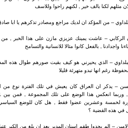
لان مثلهم لكنا بالف خير , لكنهم راحوا وللاسف
 الركابي – عاشت يمينك عزيزي مازن على هذا الخبر , من ا
ءنا واجدادنا , بالفعل كانوا مثالا للانسانية والتسامح
لبلداوي – الذي يحيرني هو كيف بقيت صورهم طوال هذه المد
حسن – يذكر ان العراق كان يعيش في تلك الفترة نوع من 
ة لخمسة وعشرين عضوا فقط , هل كان للوضع السياسي
 في هذه القضية ؟
الامين – الم يجدوا طقم اسنان المدير بعد ان بلغ من الكبر عتيا