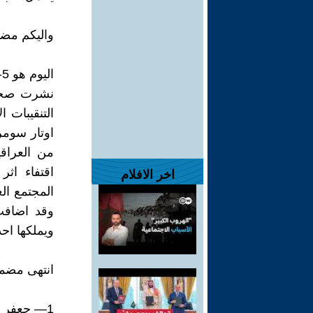
واليكم مضم
اليوم هو 5- 10 – 2200 ميلادية
نشرت صحيف
التنقيبات ال
من العراقيي
اقتفاء اث
اخر الافلام
المجتمع ال
وقد اضافت
ويملكها احد
انتهى مضمو
1— جعفر فر