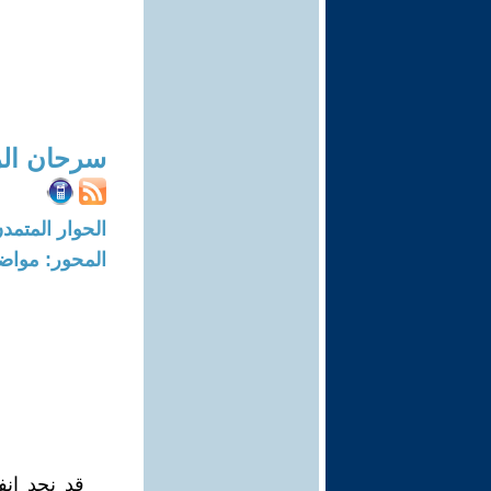
سرحان الر
الحوار المتمدن-العدد: 3513 - 11
المحور: مواض
قد نجد انف