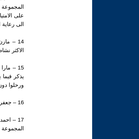
المجموعة 
على الامتي
الى رعاية 
14 – ما
الاكثر نشا
15 – مار
يذكر فيما ي
ورحلوا دون
16 – جعفر فرج الله – ادعوا فرق التنقيب ان تبحث عن المزيد من الاثار الاخرى
17 – اح
المجموعة