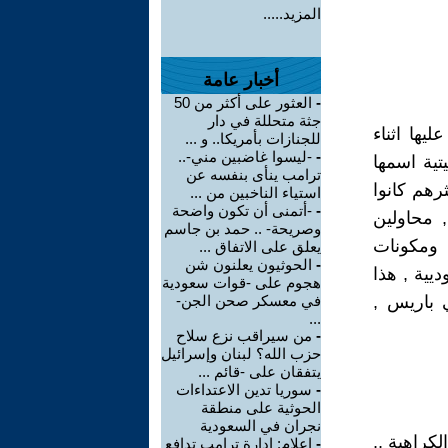
المزيد.....
أخبار عامة
-
العثور على أكثر من 50
جثة متحللة في دار
ها اثناء
للجنازات بأمريكا.. و ...
-
-ليسوا غاضبين مني-..
يتية اسمها
ترامب ينأى بنفسه عن
ان اكثرهم كانوا
استياء الناخبين من ...
-
-أتمنى أن تكون واضحة
, محاولين
وصريحة- .. حمد بن جاسم
 ومكونات
يعلق على الاتفاق ...
-
الحوثيون يعلنون شن
يية , هذا
هجوم على -قوات سعودية
باريس ,
في معسكر صحن الجن-
...
-
من سيراقب نزع سلاح
حزب الله؟ لبنان وإسرائيل
يتفقان على -قائم ...
-
سوريا تدين الاعتداءات
الحوثية على منطقة
نجران في السعودية
لكراهية ,,
-
إعلام: إدارة ترامب تدافع