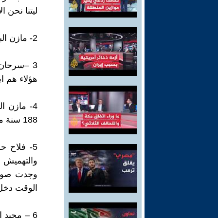
ليتنا نحن ا
2- مازن البلداوي – من المؤكد ان لديك مراجع ومصادر تذكرهم يا ابا صادق
3 –سرحان
هؤلاء هم ابا
4- مازن ا
188 سنة محفوظة رغم انها تبدو متهرئة قليلا
5- فلاح 
وجدت صور
الوقت دخل
6 – مجيد 