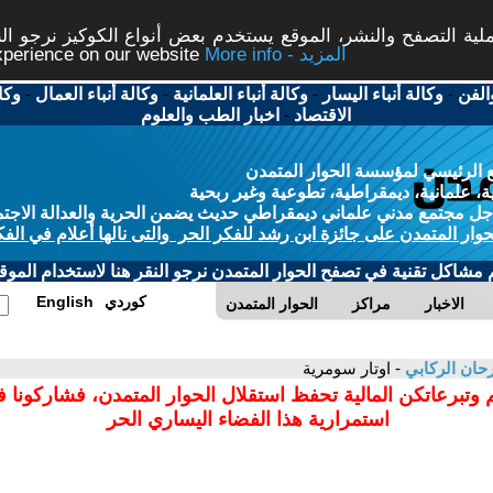
ة التصفح والنشر، الموقع يستخدم بعض أنواع الكوكيز نرجو النق
More info - المزيد
experience on our website
الفن
-
وكالة أنباء اليسار
-
وكالة أنباء العلمانية
-
وكالة أنباء العمال
-
وكا
الاقتصاد
-
اخبار الطب والعلوم
 الرئيسي لمؤسسة الحوار المتمدن
، علمانية، ديمقراطية، تطوعية وغير ربحية
ل مجتمع مدني علماني ديمقراطي حديث يضمن الحرية والعدالة الاجتم
حوار المتمدن على جائزة ابن رشد للفكر الحر والتى نالها أعلام في الفك
م مشاكل تقنية في تصفح الحوار المتمدن نرجو النقر هنا لاستخدام الموقع
كوردي
English
الاخبار
مراكز
الحوار المتمدن
ان الركابي
- اوتار سومرية
 وتبرعاتكن المالية تحفظ استقلال الحوار المتمدن، فشاركونا 
استمرارية هذا الفضاء اليساري الحر