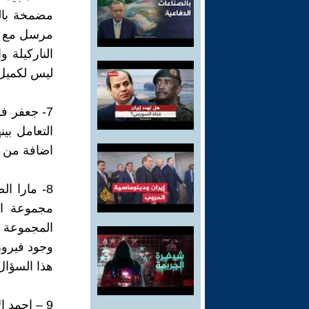
مضمخة بال
مرسل مع صو
الناركيلة 
ليس لكميل 
7- جعفر ف
التعامل بين
اضافة من ا
8- مارا 
مجموعة ان
المجموعة و
وجود فيروز
هذا السؤال
9 – احمد 