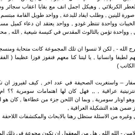
عطر الكربلائي , وهيكل اجمل انف مع بقايا اعقاب سجائر و
رة للينين , وطلب ايفاد للبدعة , وواحد طويل القامة مبتسم
والخيبات وواحدة تنتظر غودو , وواحد يعتقد ان دعاء كميل مسر
, وواحدة تؤمن بالثالوث المقدس في كنيسة شيعية , الله , محم
رج الله - , لكن لا تنسوا ان تلك المجموعة كانت متحابة ومنسج
هم لطيفا وانسانيا , يا ليتنا كنا معهم فنفوز فوزا عظيما ( الفق
لكاتب )
الصفار – واستغربت الصحيفة في عدد اخر , كيف لفيروز ان 
ترنيتية عراقية , ,, فهل كان لها اهتمامات سومرية ؟؟ ام
هو اوتار سومرية , وبما ان اللحن جزء من عطاءها , كان هو
 ضمن هذه التشكيلة العراقية ,
 وغيره من الاسئلة ستظل رهنا بالابحاث والمكتشفات اللاحقة
الامين - الله الله , هل من المعقول ان تكون مجوعة في ذلك ال