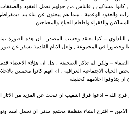
, كانوا مساكين , فالناس من حولهم تعمل العقود والصفقات
ازات والعقود الوعمية , بينما هم يبحثون عن بناء بلد ديمقرا
المساكين والفقراء واطعام الجياع والمحتاجين
زن البلداوي – كما يعتقد وحسب المصدر , ان هذه الصورة تمث
طا وحضورا في المجموعة , ولعل الايام القادمة تسفر عن صور
ا الصفاء – ولكن لم تذكر الصحيفة , هل ان هؤلاء الاعضاء قد
خص الحياة الاجتماعية العراقية , ام انهم كانوا محملين بالاحلا
 ان يتذوقوا احلامهم كحقيقة
مد الامين – اقترح انشاء منظمة مجتمع مدني ان تحمل اسم وت