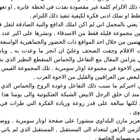
لك الالزام كلمة غير مقصودة نفذت في لحظة عابرة , او تعه
 او نملك ادنى فكرة لكيفية تنفيذ ذلك اللتزام ,
 يعني بالمجمل اني لم اكن املك الدافع والنية الصادقة لنقل 
ن مجموعة قليلة فقط من الاصدقاء , ونشرها على اكبر عدد
مهتمين من خلال احد المواقع ذات الحضور والجماهيرية الواسعة 
 الاقلام وجفت الصحف وعليّ ان انجز ما وعدت به , وب
يتزامن المقال مع التفاعل والحماس المنقطع النظير الذي ب
ن الاخوة في مجموعة اوتار سومرية , تلك المجموعة الفيس ب
البعض من العراقيين والقليل من الاخوة العرب ,
 اخبركم ما سبب ذلك التفاعل وعودة الروح والحماس الذي 
نذ ان خلق الرجل الابيض الشبكة العنكبوتية والى يومنا هذا 
 , لكنها مبالغة على قدر روعة وريادة الفكرة التي طرات في
وي ,
عزيز مازن البلداوي منشورا على صفحة اوتار سومرية , ووضع
الزمن الراهن ليتعداه الى المستقبل , المستقبل الذي لم ياتي 
 وبصماته الخاصة ,