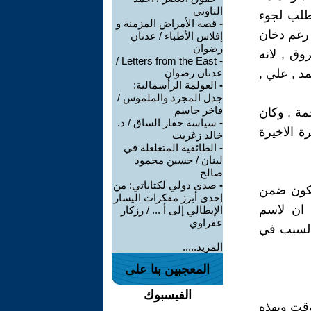
التاوتي
طلب لجوء
-
قصة الأمراض المزمنة و
 رغم دخان
إفلاس الأطباء / عدنان
رضوان
وق , لانه
Letters from the East /
-
د , علي ,
عدنان رضوان
-
العولمة الرأسمالية:
جدل المجرد والملموس /
فاخر جاسم
مة , وكان
-
سياسة حفار الساق / د.
رة الاخيرة
خالد زغريت
-
الطائفية المتغلغلة في
لبنان / حسين محمود
صالح
-
صدى دولي لكتاباتي: من
تكون ضمن
إحدى أبرز مفكرات اليسار
 ان لاسم
الإيطالي إلى أ ... / رزكار
عقراوي
 السبب في
المزيد.....
المعجبين بنا على
الفيسبوك
وقت وبهذه