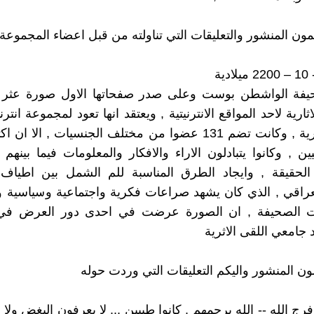
ون المنشور والتعليقات التي تناولته من قبل اعضاء المجموعة
ة الواشطن بوست وعلى صدر صفحاتها الاول صورة عثر علي
اثارية لاحد المواقع الانترنيتية , ويعتقد انها تعود لمجموعة انترن
اوتار سومرية , وكانت تضم 131 عضوا من مختلف الجنسيات , الا 
ن , وكانوا يتبادلون الاراء والافكار والمعلومات فيما بينهم 
ر الحقيقة , وايجاد الطرق المناسبة للم الشمل بين اطياف
عراقي , الذي كان يشهد صراعات فكرية واجتماعية وسياسية ود
 الصحيفة , ان الصورة عرضت في احدى دور العرض في 
 جامعي اللقى الاثرية
ن المنشور واليكم التعليقات التي وردت حوله
ج الله -- الله يرحمهم , كانوا طيبين ,,, لا يعرفون البغض ولا ا