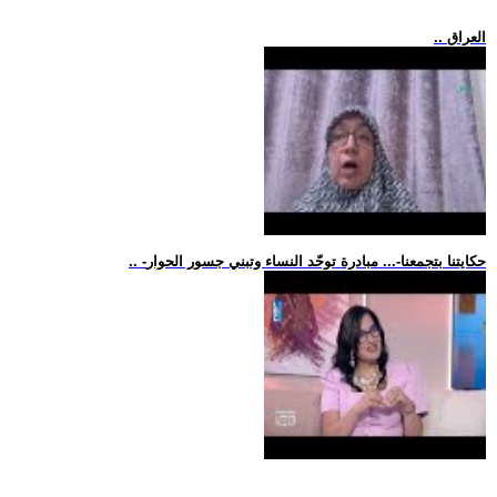
.. العراق
.. -حكايتنا بتجمعنا-... مبادرة توحّد النساء وتبني جسور الحوار