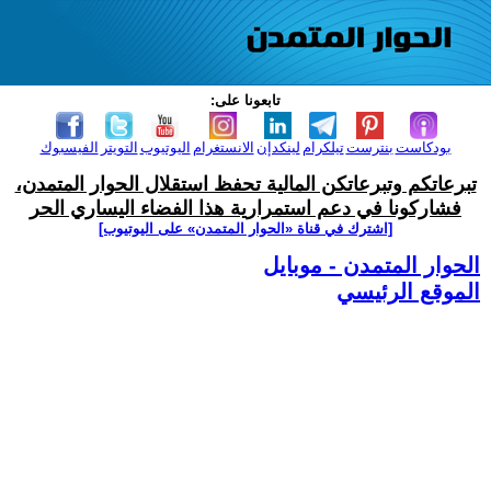
تابعونا على:
بودكاست
بنترست
تيلكرام
لينكدإن
الانستغرام
اليوتيوب
التويتر
الفيسبوك
تبرعاتكم وتبرعاتكن المالية تحفظ استقلال الحوار المتمدن،
فشاركونا في دعم استمرارية هذا الفضاء اليساري الحر
[اشترك في قناة ‫«الحوار المتمدن» على اليوتيوب]
الحوار المتمدن - موبايل
الموقع الرئيسي