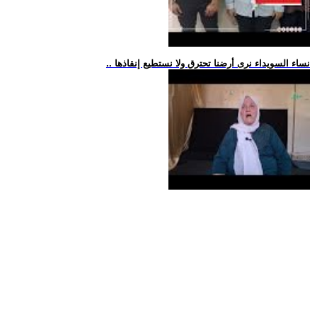
.. نساء السويداء نرى أرضنا تحترق ولا نستطيع إنقاذها