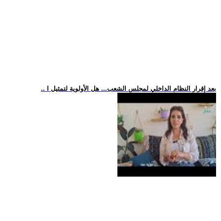
.. بعد إقرار النظام الداخلي لمجلس الشعب... هل الأولوية لتمثيل ا