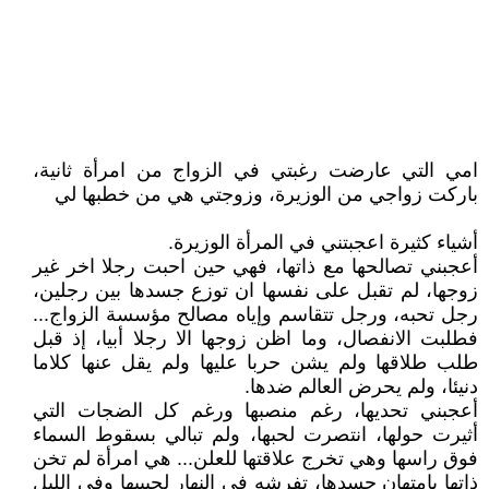
امي التي عارضت رغبتي في الزواج من امرأة ثانية،
باركت زواجي من الوزيرة، وزوجتي هي من خطبها لي
أشياء كثيرة اعجبتني في المرأة الوزيرة.
أعجبني تصالحها مع ذاتها، فهي حين احبت رجلا اخر غير
زوجها، لم تقبل على نفسها ان توزع جسدها بين رجلين،
رجل تحبه، ورجل تتقاسم وإياه مصالح مؤسسة الزواج...
فطلبت الانفصال، وما اظن زوجها الا رجلا أبيا، إذ قبل
طلب طلاقها ولم يشن حربا عليها ولم يقل عنها كلاما
دنيئا، ولم يحرض العالم ضدها.
أعجبني تحديها، رغم منصبها ورغم كل الضجات التي
أثيرت حولها، انتصرت لحبها، ولم تبالي بسقوط السماء
فوق راسها وهي تخرج علاقتها للعلن... هي امرأة لم تخن
ذاتها بامتهان جسدها، تفرشه في النهار لحبيبها وفي الليل