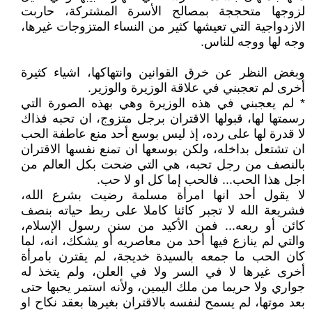
لزوجها متحججة بمصالح الأسرة المشتركة، حاربت
الازدواجية التي تعيشها كثير من النساء المتزوجات غيرها،
وجه لها ووجه للناس.
وبغض النظر عن خرق القوانين وانتهاكها، اشياء كثيرة
أخرى لم تعجبني في علاقة الوزيرة والوزير.
* لم يعجبني في هذه الوزيرة وهي بهذه الصورة التي
رسمتها لها، قبولها الاقتران برجل متزوج، ان تحبه فذاك
لا قدرة لها على رده، إذ ليس بوسع أحد منع عاطفة الحب
ان تشتعل بداخله، ولكن بوسعها ان تمنع نفسها الاقتران
بالنصف من رجل تحبه، هي التي ضحت بكل العالم من
اجل هذا الحب... فالحب إما كل او لا حب.
لا يقول أحد انها امرأة مسلمة رضيت بشرع الله،
فشريعة الله لا تجبر كائنا كاملا على ربط حياته بنصف
كائن أو ربعه... فمن الأكيد من سنن رسول الإسلام،
والتي لم ينازع فيها أحد من معاصريه أو يشكك، انه، لما
كان الحب ما جمعه بالسيدة خديجة، لم يقترن بامرأة
أخرى غيرها لا في السر ولا في العلن، ولم يتخذ له
جواري ولا حريما من ملك اليمين، ولأنه استمر يحبها حتى
بعد موتها، لم يسمح لنفسه بالاقتران بغيرها بعقد نكاح او