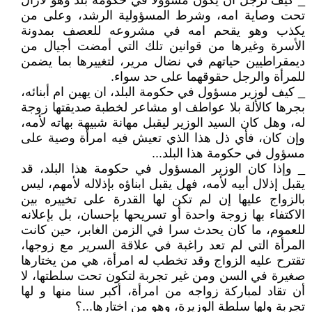
_ كيف لرجل أن يكون مسؤولا في حكومة بلد وهو لازال
تحت وصاية امه، وشرط المسؤولية الرشد، وعلى من
يكذب وهو يقحم امه في مشروعه للعصف بمدونة
الأسرة وغيرها من قوانين تلك التي أمضت أجيال من
ديمقراطيين حياتهم في نضال مرير، لتغييرها بما يضمن
للمرأة والرجل حقوقهما على حد سواء.
_ كيف لوزير مسؤول في حكومة البلد، ان يهين ام أبنائه،
بجرها كالألة بلا عواطف او مشاعر لخطبة صديقتها زوجة
له، وهل كان السيد الوزير ليقبل مهانة شبيهة بهاته لأمه،
وإن كان، فأي ذل هذا الذي تعيش فيه امرأة وصية على
مسؤول في حكومة هذا البلد...
_ وإذا كان الوزير المسؤول في حكومة هذا البلد، قد
يقبل إذلال أبيه لأمه، فهل يقبل ابناؤه بإذلاله لأمهم، ليس
بالزواج عليها إن لم تكن لها القدرة على تخييره بين
الاكتفاء بها زوجة واحدة أو تسريحها بإحسان، بل بإعلانه
للعموم، ما كان يحدث سرا في الزمن الغابر، حين كانت
المرأة التي لم تعد راغبة في علاقة السرير مع زوجها،
تقترح عليه الزواج وقد تخطب له امرأة، هي من يختارها
صغيرة في السن ومن غير تجربة لتكون تحت سلطتها، لا
أن تقاد لمباركة زواجه من امرأة، أكبر سنا منها و لها
تجربة ولها سلطة الوزيرة، وهو من اختارها...؟