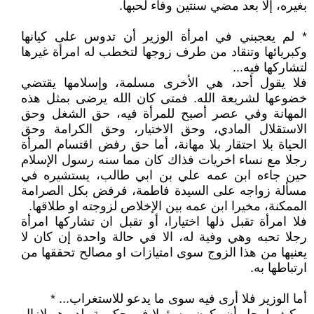
بغيره، إلا بعد مضي سنتين وفاء لحبها.
* لم يعجبني في امرأة الوزير أن تدوس على كيانها
وكبريائها وتنقاد من طرف زوجها لتخطب له امرأة غيرها
لتشاركها فيه...
فلا يقول أحد، هي الأخرى مسلمة، وإسلامها يقتضي
خضوعها لشريعة الله. فمتى كان الله يرضى بمثل هذه
المهانة وفي عصر أصبح للمرأة فيه، حق الشغل وحق
الاستقلال المادي، وحق الاختيار، وحق الكرامة وحق
الحياة بلا احتقار بلا مهانة، أما حق رفض اقتسام المرأة
رجلا مع نساء اخريات فذاك كان مما سنه رسول الإسلام
حين جاءه ابن عمه علي بن ابي طالب، يستشيره في
مسألة زواجه على السيدة فاطمة، فرفض بكل الصرامة
الممكنة، مخيرا ابن عمه بين الإخلاص لزوجته او طلاقها.
فلا امرأة تقبل ذلها اختيارا، أو تقبل ان تشاركها امرأة
رجلا تحبه وهي وفية له، الا في حالة واحدة إن كان لا
يعنيها من هذا الزوج سوى امتيازات او مصالح تحققها من
ارتباطها به.
أما الوزير فلا أرى فيه سوى ما يدعو للاستغراب... *