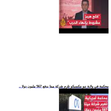
.. محكمة في ولاية نيو مكسيكو تلزم شركة ميتا بدفع 567 مليون دولا