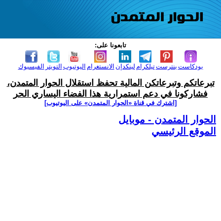
تابعونا على:
بودكاست
بنترست
تيلكرام
لينكدإن
الانستغرام
اليوتيوب
التويتر
الفيسبوك
تبرعاتكم وتبرعاتكن المالية تحفظ استقلال الحوار المتمدن،
فشاركونا في دعم استمرارية هذا الفضاء اليساري الحر
[اشترك في قناة ‫«الحوار المتمدن» على اليوتيوب]
الحوار المتمدن - موبايل
الموقع الرئيسي