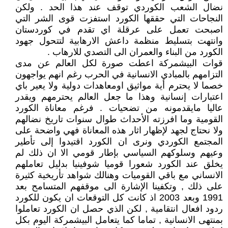
نضال الشعب الكوردي توقف عند هذا الحد . ولكن
النجاحات التي حققها الكورد استفزت قوى الشر التي
اصبحت تعمل على عرقلة اي تقدم في كوردستان
وانتهت بتسليط منظمة داعش الارهابية لتتحول جهود
الكورد من البناء والعمران الى التصدي للارهاب .
قوات البيشمركة اعطت صورة لكل العالم عن مدى
التزامهم بالمبادي الانسانية في الحرب رغم انهم يواجهون
خصما لا يحترم أية مواثيق اومعاهدات دولية ولا يعير باي
اعتبارات إنسانية وهذا ما جعل العالم يحترمهم ويقدر
عاليا مايقدمونه من تضحيات . فرغم معاناة الكورد
القومية وما افرزته الأحداث طوال سنوات تاريخ نضالهم
ولا نحتاج لجهد لإظهار اثار هذه المعاناة فهي واضحة على
المجتمع الكوردي ونرى ان الكورد اقتيدوا إلى تأطير
وعيهم وسلوكهم السياسي بإطار قومي الا ان ذلك لم
يخلق عند الكورد شعورا قوميا شوفينيا بدليل تعاملهم
الانساني مع باقي القوميات وهنالك شواهد تأريخية كثيرة
على ذلك , وتكفينا الإشارة الى موقفهم المتسامح بعد
1991 وبعد 2003 اذ كانت كل التوقعات ان يكون للكورد
ردود افعال انتقامية , لكن الذي حصل ان الكورد تعاملوا
بمنتهى الانسانية , تماما كما يتعامل البيشمركة اليوم بكل