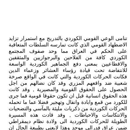
تنامى الوعي القومي الكوردي بالتدريج مع استمرار تزايد
الاضطهاد القومي الذي كانت تمارسه السلطات المتعاقبة
على الحكم في العراق مما وحد صفوف المجتمع
الكوردي كافة من الفلاحين والبرجوازيين والمثقفين
والاقطاعيين بمعنى دفع الجماهير الكوردية الواسعة
للانتفاضة تحت قيادة رؤساء العشائر وزعماء الدين
فكانت الحركات الكوردية والتي كانت في الواقع صرخة
شعبية ضد واقعهم المزري وقد كان نضالهم من اجل
الحصول على الحقوق القومية والمصيرية , وقد كانت
هذه الحقوق انسانية قبل ان تكون حقوقا قومية فما جرى
للكورد من قمع وابادة وانفال وتهجير فضلا عما ما تحمله
الحركات الكوردية من ذكريات مليئة بالمآسي والتضحيات
والانتكاسات والاحباطات , وقد قادت هذه المسيرة
الطويلة للحركات الكوردية الى ولادة نظام ديمقراطي
ضمن عراق فدرالي موحد وهذا لايعني بطبيعة الحال ان