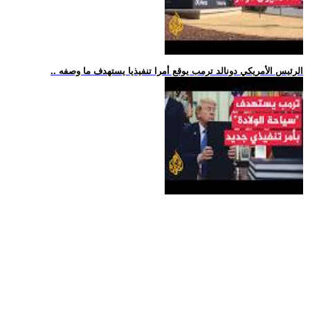
.. الرئيس الأمريكي دونالد ترمب يوقع أمرا تنفيذيا يستهدف ما وصفه