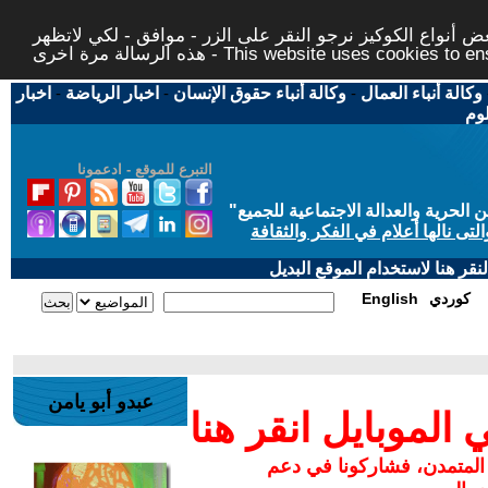
 أنواع الكوكيز نرجو النقر على الزر - موافق - لكي لاتظهر
This website uses cookies to ensure you ge
وكالة أنباء العمال
-
وكالة أنباء حقوق الإنسان
-
اخبار الرياضة
-
اخبار
لوم
التبرع للموقع - ادعمونا
حرية والعدالة الاجتماعية للجميع
"
تى نالها أعلام في الفكر والثقافة
قر هنا لاستخدام الموقع البديل
كوردي
English
عبدو أبو يامن
لموبايل انقر هنا
 المتمدن، فشاركونا في دعم