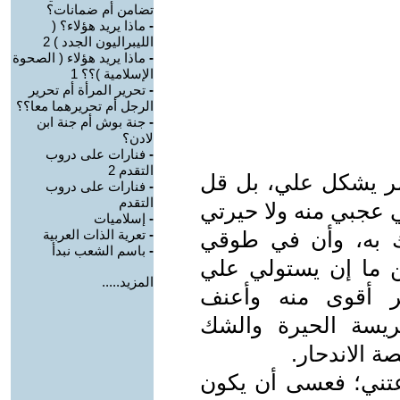
تضامن أم ضمانات؟
-
ماذا يريد هؤلاء؟ (
الليبراليون الجدد ) 2
-
ماذا يريد هؤلاء ( الصحوة
الإسلامية )؟؟ 1
-
تحرير المرأة أم تحرير
الرجل أم تحريرهما معا؟؟
-
جنة بوش أم جنة ابن
لادن؟
-
فنارات على دروب
التقدم 2
 أمر يشكل علي، بل قل
-
فنارات على دروب
التقدم
ي عجبي منه ولا حيرتي
-
إسلاميات
سك به، وأن في طوقي
-
تعرية الذات العربية
-
باسم الشعب نبدأ
ن ما إن يستولي علي
المزيد.....
 أقوى منه وأعنف
ريسة الحيرة والشك
ة الاندحار.
زعتني؛ فعسى أن يكون