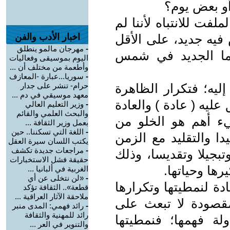
 أو بعض يوم؟
ملفت للانتباه لأننا لم
 فيه جديد، على الأقل
اخبار الأدب والفن
-
مهرجان مالمو ينطلق
فما الجديد في شمس
اليوم بموسيقى وفعاليات
وأطعمة من مختلف أن ...
-
سوريا...عبارة -المعازف
ليه؛ فتكرار الظاهرة
حرام- تنشر على جدار
معهد موسيقي في دم ...
عليه ( عادة ) والعادة
-
وزير التعليم العالي
والبحث العلمي والقائم
يء أهم هو الخلو من
بعمل وزير الثقافة ...
-
اللغة التي تسكننا.. حين
دا والتقليد مع الزمن
يكتب اللسان سيرة العقل
-
مراجعات جديدة تكشف
بجيلا وتقديسا، وذلك
حقيقة فشل الاستخبارات
رها وحياتها.
الغربية في ألبانيا ...
-
«لن نتخلى عن أي
دة لنمطيتها وتكرارها
قطعة».. الثقافة تؤكد
ملاحقة الآثار العراقية ...
مقصودة لا تبعث على
-
رائد فهمي: المدى منبر
رائد للمهنية والثقافة
لة فهمها؛ فنمطيتها
والتنوير في العر ...