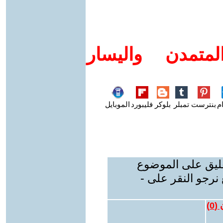
متمدن واليسار
م
بنترست
تمبلر
بلوكر
فليبورد
الموبايل
عليق على الموضوع
نرجو النقر على -
 (
0
)