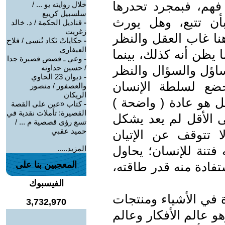
 فهم، فبمجرد تحدرها
خلال روايته يو ... /
سلسبيل كريبع
بأن تتبع، وهل يورث
-
قناديل الحكمة / د. خالد
زغريت
نا غاب العقل والنظر
-
حكاياتْ تَكاد تُنسى / فلاح
العيفاري
يظن أنه كذلك، بينما
-
وعي ـ قصص قصيرة جدا
ساؤل والسؤال والنظر
/ حسين جداونه
-
ديوان 23 الحاوي
ضع لسلطة الإنسان
والعصفور / منصور
الريكان
ل هو عادة ( واضحة )
-
كتاب «عين على القصة
القصيرة: تأملات نقدية في
 الأقل لم يعد يشكل
تسع رؤى قصصية م ... /
حميد عقبي
ا تتوقف عن الإتيان
 فتنة للإنسان؛ يحاول
المزيد.....
فادة منه قدر طاقته،
المعجبين بنا على
الفيسبوك
ة في الأشياء ومنتجات
3,732,970
وهو عالم الأفكار وعالم