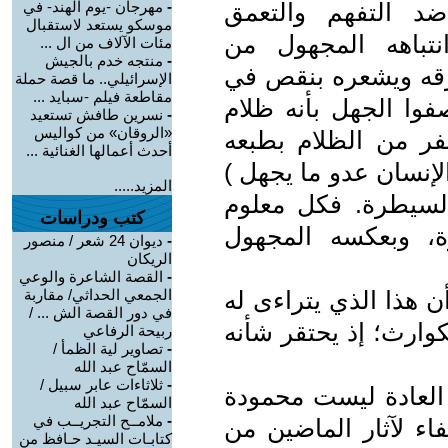
ضد التفهم والتعمق
-
مهرجان -يوم الهند- في
موسكو يستعد لاستقبال
نتباهه المجهول من
مئات الآلاف من ال ...
-
منتجه خدم بالجيش
ؤرقه ويشعره بنقص في
الإسرائيلي.. ما قصة حملة
مقاطعة فيلم -سبايد ...
فوا الجهل بأنه ظلام
-
نسرين طافش تستعيد
«الروقان» من كواليس
نفر من الظلام بطبعه
أحدث أعمالها الغنائية ...
لإنسان عدو ما يجهل )
المزيد.....
والسيطرة. فكل معلوم
كتب ودراسات
ة، وبعكسه المجهول
-
ديوان 24 شعر / منصور
الريكان
-
القصة الشاعرة والوعي
ن هذا الذي يتراءى له
الجمعي الحداثي/ مقاربة
في دور القصة الش ... /
كوارث؛ إذ يحتقر شأنه
ربيحة الرفاعي
-
تصاوير لية الظمأ /
السمّاح عبد الله
-
ثلاثاءات عابر سبيل /
 العادة ليست محمودة
السمّاح عبد الله
-
ملامــح التجريــب في
فاء لآثار الماضين من
كتابـات السيـد حـافظ من