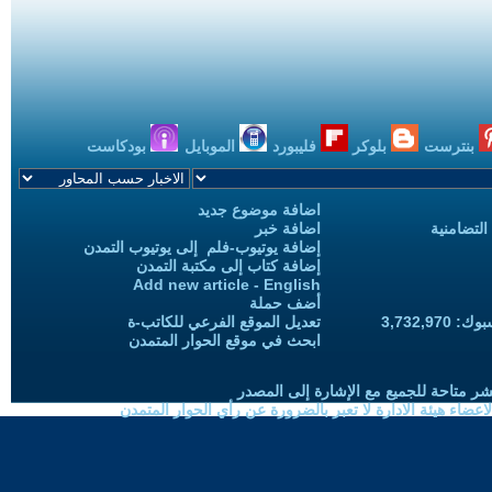
بنترست
بلوكر
فليبورد
الموبايل
بودكاست
اضافة موضوع جديد
التضامنية
اضافة خبر
إضافة يوتيوب-فلم إلى يوتيوب التمدن
إضافة كتاب إلى مكتبة التمدن
Add new article - English
أضف حملة
3,732,97
تعديل الموقع الفرعي للكاتب-ة
ابحث في موقع الحوار المتمدن
شر متاحة للجميع مع الإشارة إلى المصدر
ضاء هيئة الادارة لا تعبر بالضرورة عن رأي الحوار المتمدن