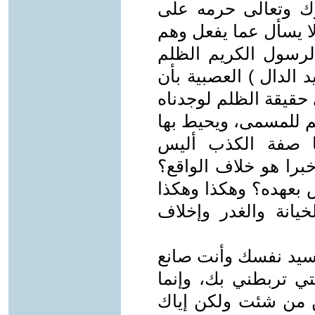
رك وتعالى حرمه على
لا يسأل عما يفعل وهم
لرسول الكريم الظلم
 الدال ) العصبية بأن
 حقيقة الظلم لوجدناه
سم للمسمى، ويحيط بها
نا صفة الكذب أليس
برا هو خلاف الواقع؟
 بعهده؟ وهكذا وهكذا
يانة والغدر وإخلاف
سيد نفسك وأنت صانع
تي تربطني بك، وإنما
ن من شئت ولكن إياك