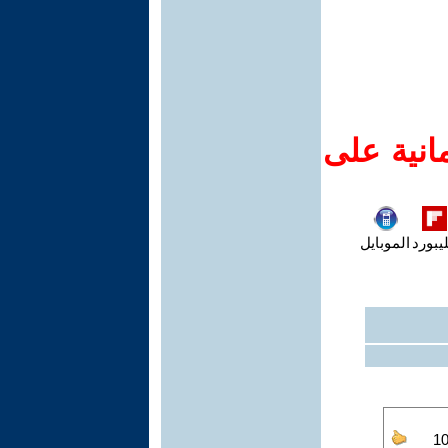
انية على
يبورد
الموبايل