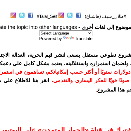
#طلال_سيف (هاشتاغ)
Talal_Seif#
موضوع إلى لغات أخرى -
ate the topic into other languages
Powered by
Translate
شروع تطوعي مستقل يسعى لنشر قيم الحرية، العدالة الاجتم
. ولضمان استمراره واستقلاليته، يعتمد بشكل كامل على دعمك
دعمكم بمبلغ 10 دولارات سنويًا أو أكثر حسب إمكانياتكم، تساهمون في استم
وتًا قويًا للفكر اليساري والتقدمي
،
انقر هنا للاطلاع على 
م هذا المشروع
.
شترك في قناة «الحوار المتمدن» على اليوتيوب