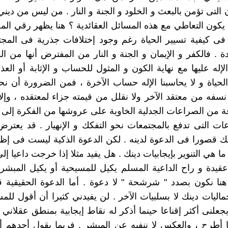
ن التى تؤمن بالبعث و الخلود و الجنة و النار . من ليس من دين
يكون التعاطي مع هذه المسائل العقائدية ؟ هنا يظهر رقي الم
فى كيفية تسيير الحياة رغم وجود إختلافات جذرية فى المجت
ة . فالكفر و الإيمان و الجنة و النار من المفترض أنها من الق
ه عليها مع نهاية الكون و المثول للحساب و الإثابة أو العذاب
الحياة و لا يحاسبنا الإله حساب الآخرة ، فمن الضرورة أن نح
 نسفه من معتقد الآخر ولا نقلل من قيمته جزاء لمعتقده ، وإلا
ة من الصراعات الجدلية الخاوية على عروشها من الفكرة إلى
ات التى تدفع بالمجتمعات نحو التفكك و الإنهيار . قد يعتر
 قصورا فى الدعوة لدينه . لكن الدعوة الذكية ليست فى إظ
ا هي التنوير بإيجابيات دينك . هل يفيد مثلا إذا خرجت داعيا إ
عقيدة و راح الداعية المسلم يكيل للمسيحية أو يكيل المبش
هنا نكون بصدد " شرشحة " لا دعوة . أما الدعوة الحقيقية 
ماليات دينك لا بسلبيات الآخر . لن يفيدني كثيرا أن أقول لل
جعلنى أكثر إقناعا حينما أذكر له نقاط إيجابية بمنطق عقلاني 
 أطرح ، والعكس لا ننفيه عن المبشر . فربما يقول أحدهم أن