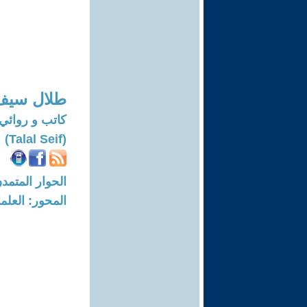
طلال سيف
كاتب و روائي
(Talal Seif)
الحوار المتمدن-العدد: 4737 - 5
المحور: العلما