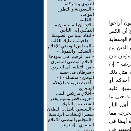
العدوي و شركاه
-
السعودية و التطور
النوعي
-
الكلتنه
ون أراحوا
-
الإخوان المسلمون من
التمكين إلى التأبين
 أن الكفر
-
انقاذ ليبيا من الصوملة
ة الوسعاية
-
- هاحبشك عليك الكلب -
-
المجلس الوطني للإعلام
 الدين بن
- التشكيل والتمويل -
المؤمن من
-
عبد الرحيم على نموذجا
للإعلام الوطني المصري
ريف " إن
-
من الآتيليه إلى الجريون
 مثل ذلك
- سرطان فى جسم
الوطن - سلسلة - 1 -
 أحدكم أو
-
أحدث تعريفات الإعلام
يسبق عليه
المصري
-
أخلاق ماركس النبي
نة حتى ما
-
جروب قطر وتميم يحذر
الشعب من البلوك
أهل النار
-
السيسي باطل .. البطلان
يخرجه مما
ينتظر الإنتخابات الرئاسية
-
المجلس الوطني للإعلام
ه أيضا فى
المصري - إستربتو
لمعتقد فى
دربندين -