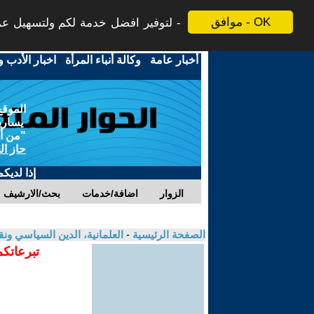
موافق - OK
لتوفير افضل خدمة لكم ولتسهيل عملي
أخبار عامة
-
وكالة أنباء المرأة
-
اخبار الأدب و
الموقع
يسارية
"من أج
حاز ال
إذا لديك
الزوار
اضافة/خدمات
بحث/الارشيف
الصفحة الرئيسية
-
العلمانية، الدين السياسي ونق
تبرعاتكم