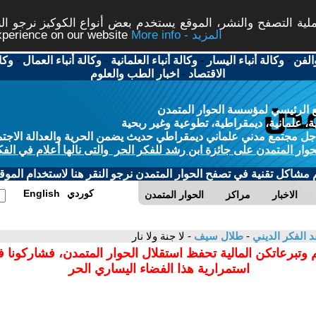
ة التصفح والنشر، الموقع يستخدم بعض أنواع الكوكيز نرجو النق
More info - المزيد
experience on our website
الفن
-
وكالة أنباء اليسار
-
وكالة أنباء العلمانية
-
وكالة أنباء العمال
-
وكا
الاقتصاد
-
اخبار الطب والعلوم
 الرئيسي لمؤسسة الحوار المتمدن
، علمانية، ديمقراطية، تطوعية وغير ربحية
ل مجتمع مدني علماني ديمقراطي حديث يضمن الحرية والعدالة الاجتم
حوار المتمدن على جائزة ابن رشد للفكر الحر والتى نالها أعلام في الفك
م مشاكل تقنية في تصفح الحوار المتمدن نرجو النقر هنا لاستخدام الموقع
كوردي
English
الاخبار
مراكز
الحوار المتمدن
د الفكر الديني
-
طلال سيف
- لا جنة ولا نار
 وتبرعاتكن المالية تحفظ استقلال الحوار المتمدن، فشاركونا 
استمرارية هذا الفضاء اليساري الحر