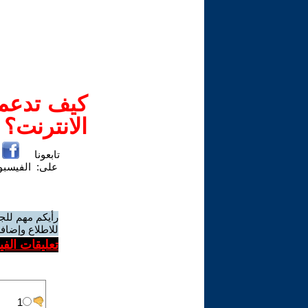
كيف تدعم-
الانترنت؟
تابعونا
على:
الفيسب
رأيكم مهم للج
للاطلاع وإضافة
تعليقات الف