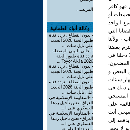
ي فهو كافر
المزيد.....
جتمعات أو
مع الواحد
وكالة أنباء العلمانية
ضايا التي
-
بدون انقطاع.. تردد قناة
 ، ولأننا
طيور الجنة 2026 الجديد
على نايل سات ...
ترم بعضنا
-
أغاني البيبي المفضلة..
 دخلنا فى
تردد قناة طيور الجنة
2026 Toyor Al-Ja ...
 المضمون.
-
بدون انقطاع.. تردد قناة
ض البعض و
طيور الجنة 2026 الجديد
على نايل سات ...
هار سيئات
-
بدون انقطاع.. تردد قناة
طيور الجنة 2026 الجديد
لى دينك فى
على نايل سات ...
ر المسيحي
-
-المقاومة الإسلامية في
العراق- تعلن تأجيل ردها
قائمة على
العسكري على ا ...
مسيحي أنت
-
-المقاومة الإسلامية في
العراق- تعلن تأجيل ردها
يدفعه إلى
العسكري على ا ...
ه لا يجوز
-
بعد نداء العامري..