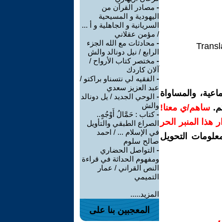
-
مصادر القرآن من
اليهودية و المسيحية
السريانية و الجاهلية و أ ...
/ مؤمن عقلاني
-
محادثات مع الله الجزء
Transl
الرابع / نيل دونالد والش
-
مختصر كتاب الأرواح /
آلان كاردك
-
الفقيه لي نتسناو براكتو /
عبد العزيز سعدي
اعية، والمساواة
-
الوحي الجديد / يل دونالد
والش
م.
ساهم/ي معنا!
-
كتاب : حَمَّالُ أَوْجُهٍ..
رار هذا المنبر الحر
الصراع الطبقي والتأويل
في الإسلام ... / احمد
معلومات التحويل
صالح سلوم
-
التواصل الحضاري
ومفهوم الحداثة في قراءة
النص القراني / عمار
التميمي
المزيد.....
المعجبين بنا على