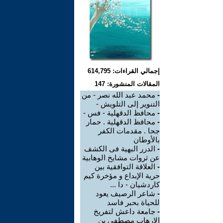
إجمالي القراءات: 614,795
المقالات المنشورة: 147
-
محمد عبد الله نصر - من
التنوير إلى التلويش -
-
محافظ الدقهلية - فس -
-
محافظ الدقهلية . حمار
جحا . مقدمات الكفر
بالأوطان
-
الدرر البهية فى الكشف
عن ثروات مشايخ الوهابية
-
العلاقة التوافقية بين
حرية الإبداع و مؤخرة كيم
كاردشيان - دا ...
-
شاعر الرصيف يعود
للحياة بحبر فاسد
-
جامعة داعش لتفريخ
الإرهاب مصطفى بن