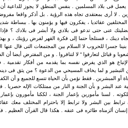
يعمل فى بلاد المسلمين . بنفس المنطق لا يجوز للداعية أ
رين . لا أرى بمعتقدى تجاه هذه الرؤية . بل أذكر واقعا مفروض
المختلفين عقائديا ، يفكرون فيها و يؤمنون بها . ببساطة شد
ضليتك عنى حتى تدعو فى بلادي ولا أبشر فى بلادك ؟ فإذا 
جاه دينك ، فستلجأ حتما إلى فكرة القهر لفرض رؤيتك ، و بهذ
نينا جسرا للحروب لا السلام بين المجتمعات التى قال عنها الل
وبا و قبائل لتعارفوا " لا لتنافروا . و من المفترض أيضا أن ال
الإتباع هو الذي يفرض نفسه بما يقدمه من أفكار تقدمية . 
التبشير و لما يخاف المسيحي من الدعوة ؟ من يثق فى دينه
اة أو المبشرين . فقط نؤمن بأن الحياة تتسع للجميع و أن الكفر
ة عند البشر و بأن الجنة و النار من ممتلكات الإله حصريا . فل
كوته . لسنا مأمورين بإعمار الجنة ، لككنا مأمورون بإعمار ا
ترابط بين البشر ولا ترابط إلا باحترام المختلف معك عقائ
 إنسان ألزمناه طائره فى عنقه . هكذا قال القرآن العظيم . فك