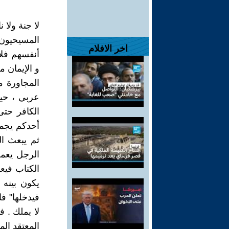
لا جنة ولا نا
المسيحيون ف
اخر الافلام
أنفسهم فلا 
و الإيمان م
المجاورة م
عربي ، حين
الكافر حت
أحدكم يجم
ثم يبعث ال
الرجل يعمل
الكتاب فيع
يكون بينه 
فيدخلها" فا
لا يملك . ف
المعتقد ال