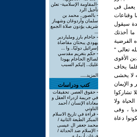
-المقاومة الإسلامية- تعلن
ن يعمل فى
تأجيل الرد
ا وقناعات
-
بالصور.. محمد بن
سلمان وأردوغان وشهباز
يدة سيقول
شريف يؤدون صلاة الجمع
...
ما أخذتك
-
حاخام بارز وملياردير
ه الفرضية
يهودي يبحثان مقاضاة
إسرائيل دوليًا.. وا ...
ه تعالى "
-
حكم بتغريم مقدسي
دين الأقوى
لصالح الحاخام يهودا
غليك.. إليكم السبب
فلما يخاف
 لا يخشى
المزيد.....
 و الإيمان
كتب ودراسات
ا تشاركوا
-
حقوق العصر. تحقيقات
في جريمة ازدراء العقل و
لحياة ولا
معاداة الإنسان / أحمد
التاوتي
ديا ، وفى
-
قراءة في تاريخ الاسلام
ونوا دعاة
المبكر الطبعة الثانية /
محمد جعفر ال عيسى
-
الإسلام ضد الحداثة /
فرغان أزيهاري