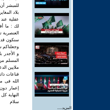
للمبشر أن 
بلاد المغاي
عقلية عند 
لك : ما أف
العنصرية ت
سنكون قد ب
وجعلناكم شع
و الأجدر ب
المسلم من 
ملايين الدع
قناعات ذاتي
الله فى مل
إعمار دون 
النهاية كل
سلام
المزيد.....