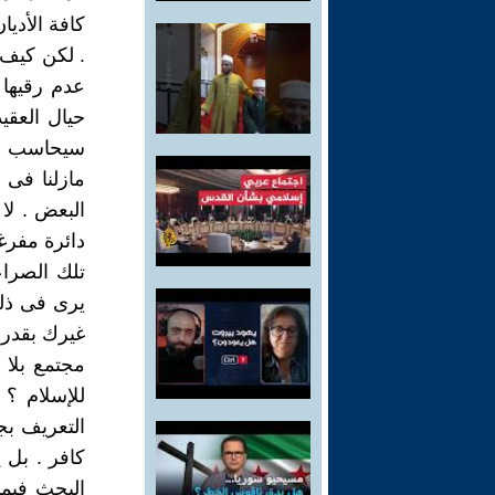
كافة الأديا
. لكن كيف 
عدم رقيها 
حيال العقيد
سيحاسب الإل
مازلنا فى 
البعض . لا
دائرة مفرغ
تلك الصراع
يرى فى ذلك
غيرك بقدر م
مجتمع بلا 
للإسلام ؟ 
التعريف بج
كافر . بل ي
البحث فيما