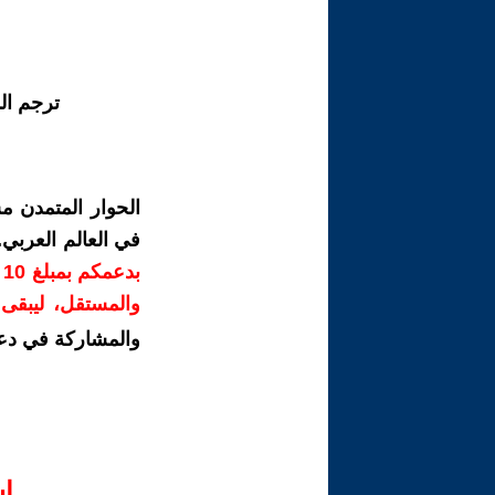
ترجم ال
الحوار المتمدن م
في العالم العربي
ب
والمستقل، ليبقى ص
والمشاركة في دع
ا‫