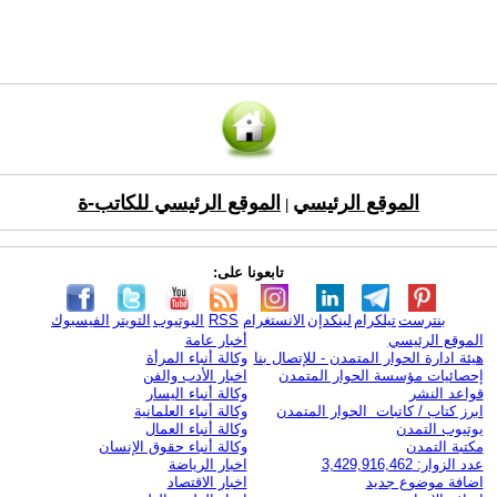
الموقع الرئيسي
الموقع الرئيسي للكاتب-ة
|
تابعونا على:
بنترست
تيلكرام
لينكدإن
الانستغرام
RSS
اليوتيوب
التويتر
الفيسبوك
الموقع الرئيسي
أخبار عامة
هيئة ادارة الحوار المتمدن - للإتصال بنا
وكالة أنباء المرأة
إحصائيات مؤسسة الحوار المتمدن
اخبار الأدب والفن
قواعد النشر
وكالة أنباء اليسار
ابرز كتاب / كاتبات الحوار المتمدن
وكالة أنباء العلمانية
يوتيوب التمدن
وكالة أنباء العمال
مكتبة التمدن
وكالة أنباء حقوق الإنسان
عدد الزوار: 3,429,916,462
اخبار الرياضة
اضافة موضوع جديد
اخبار الاقتصاد