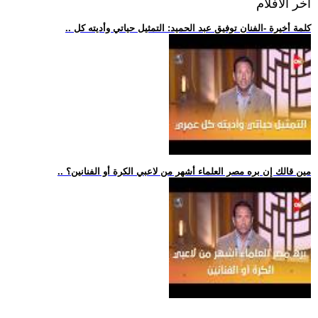
اخر الافلام
.. كلمة أخيرة -الفنان توفيق عبد الحميد: التمثيل حياتي وأديته كل
.. مين قالك إن بره مصر العلماء أشهر من لاعبي الكرة أو الفنانين؟