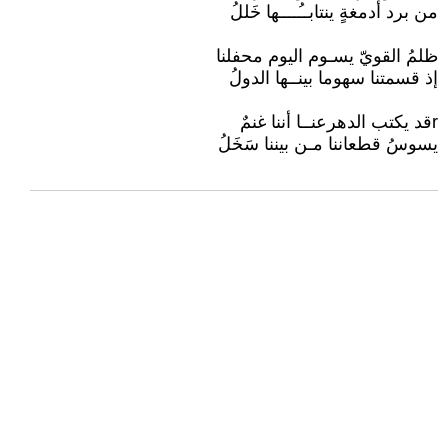
من برد أدمغةٍ ينتابــُــــها خَللُ
ظلمُ القويّ يسـوم اليوم محفلنا
إذ قسمتنا سهوما بينــها الدولُ
rقد يكتب الدهرعنــا أننا غنمٌ
يسوسُ قطعاننا مـن بيننا سَخَلُ