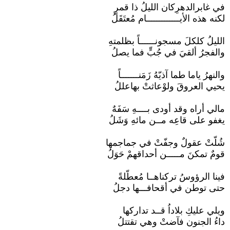
في غابرالدهرِكان الليلُ ذا قمرٍ
لكنه هذه الأيـــــــــــــام مُعتَقَلُ
الليلُ كلكلَ مسجونــــــاً بظلمتهِ
والفجرُ ألقيَ في جُبٍّ فما يصلُ
والنهرُ ياما طما آذيّهُ زَمَنـــــــاً
يحيي العروقَ ولوْعاثتْ بهاعللُ
مالي أراه وقد أودى بــــهِ سَفَهٌ
يغفو على قاعِه مــن مائهِ وَشَلُ
شُلّتْ عقولٌ وجفّتْ في جماجمها
قومٌ تمكنَ مـــــن أحداقهمْ حَوَلُ
فينا الرؤوسُ تركناهــا مُعطّلةً
حتى توطن في أقحافـــها دجلُ
ويلي عليكِ بلاداُ قــد تداركها
داءُ الجنون فآضتْ وهي تقتتلُ