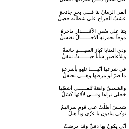
ألقى الزمانُ بنا فـــي بحرِ جائحةٍ
عشبُ الجراح على شطآنه خضِلُ
بتنا على سُفنِ الآقـــــدار ماخرةً
موجاً بحمرتهِ الآجـــــــالُ تغتسِلُ
وذي المنايا كباز الصيــــدِ حائمةٌ
وللأعاصيرِ شأناً حيـــــــثُ تنتقلُ
في شرعها أنّهـــــا تلهو بأشرعةٍ
ما ضرّ لو مزقتها وهـــي تحتفلُ
والشمسُ واهنةً تُلقــــــي أشعّتَها
خجلى تراها وفـــي لألائها كَسَلُ
شمسٌ أطلّتْ على قومٍ سراتَهمُ
نوكى ينادون يا عزّى ويا هبلُ
أنّى يكونُ بها دفئٌ وقد مرضتْ