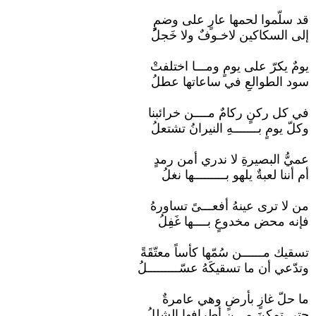
قد سلّموا لحمها عارٍ على وضمٍ
إلى السكاكين لاخـوفٌ ولا خَجلُ
يومٌ يكرّ على يومٍ ومـــا اختلفتْ
سود الطوالعِ في ساعاتها عطلُ
في كل ركنٍ ركامٌ مــــن خرائبنا
وكلّ يومٍ بـــــــهِ النيرانُ تشتعلُ
عميُّ البصيرةِ لا ندري أمن رمدٍ
أم أننا لعبةٌ يلهو بـــــــــها نغلُ
من لا ترى عينهُ أفعـــىً تساورهُ
فإنه محض مخدوعٍ بــــها غَفِلُ
تسقيك مــــــن سُمّها كأساً معتّقَةً
وتدّعي أن ما تسقيكَهُ عسّـــــــــلُ
ما حلّ غازٍ بأرضٍ وهي عامرةٌ
حتى تمكنَ مـــن أطرافها الشللُ