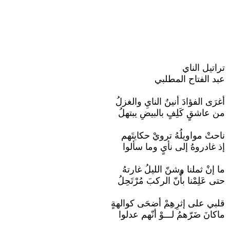
تراتيل الناي
عبد الفتاح المطلبي
أغرَى الفؤادَ أنينُ النايِ والغزلُ
من عاشقٍ كَلِفٍ بالبيضِ يبتهلُ
ناحتْ مواويلُهُ ترويْ حكايتَهم
إذ غادروهُ إلى نأيٍ وما سألوا
ما إنْ ثملنا وشنّ الليلُ غارتهُ
حتى عَلِمْنا بأّنّ الركبَ مُرْتَحِلُ
قلبي على إثرِهِمْ أضحَى كوالهةٍ
ماكانَ ضَرّهمُ لـــوْ أنّهم عدلوا