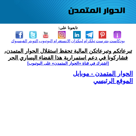
تابعونا على:
بودكاست
بنترست
تيلكرام
لينكدإن
الانستغرام
اليوتيوب
التويتر
الفيسبوك
تبرعاتكم وتبرعاتكن المالية تحفظ استقلال الحوار المتمدن،
فشاركونا في دعم استمرارية هذا الفضاء اليساري الحر
[اشترك في قناة ‫«الحوار المتمدن» على اليوتيوب]
الحوار المتمدن - موبايل
الموقع الرئيسي