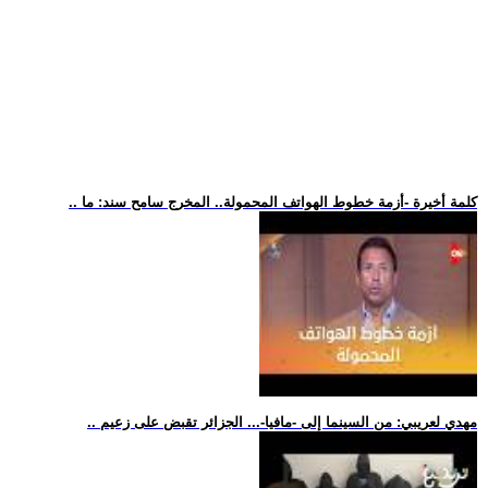
.. كلمة أخيرة -أزمة خطوط الهواتف المحمولة.. المخرج سامح سند: ما
.. مهدي لعريبي: من السينما إلى -مافيا-... الجزائر تقبض على زعيم