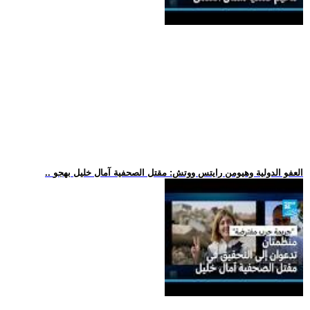
.. العفو الدولية وهيومن رايتس ووتش: مقتل الصحفية آمال خليل بهجو