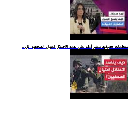
.. منظمات حقوقية تنشر أدلة على تعمد الاحتلال اغتيال الصحفية الل