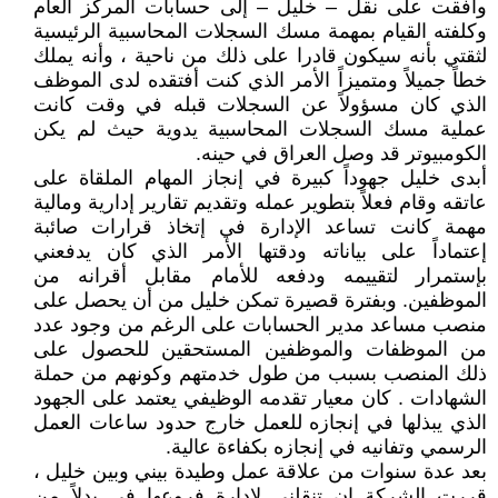
وافقت على نقل – خليل – إلى حسابات المركز العام
وكلفته القيام بمهمة مسك السجلات المحاسبية الرئيسية
لثقتي بأنه سيكون قادرا على ذلك من ناحية ، وأنه يملك
خطاً جميلاً ومتميزاً الأمر الذي كنت أفتقده لدى الموظف
الذي كان مسؤولاً عن السجلات قبله في وقت كانت
عملية مسك السجلات المحاسبية يدوية حيث لم يكن
الكومبيوتر قد وصل العراق في حينه.
أبدى خليل جهوداً كبيرة في إنجاز المهام الملقاة على
عاتقه وقام فعلاً بتطوير عمله وتقديم تقارير إدارية ومالية
مهمة كانت تساعد الإدارة في إتخاذ قرارات صائبة
إعتماداً على بياناته ودقتها الأمر الذي كان يدفعني
بإستمرار لتقييمه ودفعه للأمام مقابل أقرانه من
الموظفين. وبفترة قصيرة تمكن خليل من أن يحصل على
منصب مساعد مدير الحسابات على الرغم من وجود عدد
من الموظفات والموظفين المستحقين للحصول على
ذلك المنصب بسبب من طول خدمتهم وكونهم من حملة
الشهادات . كان معيار تقدمه الوظيفي يعتمد على الجهود
الذي يبذلها في إنجازه للعمل خارج حدود ساعات العمل
الرسمي وتفانيه في إنجازه بكفاءة عالية.
بعد عدة سنوات من علاقة عمل وطيدة بيني وبين خليل ،
قررت الشركة ان تنقلني لإدارة فروعها في بدلاً من