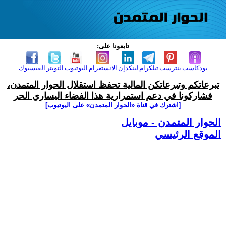
تابعونا على:
بودكاست
بنترست
تيلكرام
لينكدإن
الانستغرام
اليوتيوب
التويتر
الفيسبوك
تبرعاتكم وتبرعاتكن المالية تحفظ استقلال الحوار المتمدن،
فشاركونا في دعم استمرارية هذا الفضاء اليساري الحر
[اشترك في قناة ‫«الحوار المتمدن» على اليوتيوب]
الحوار المتمدن - موبايل
الموقع الرئيسي