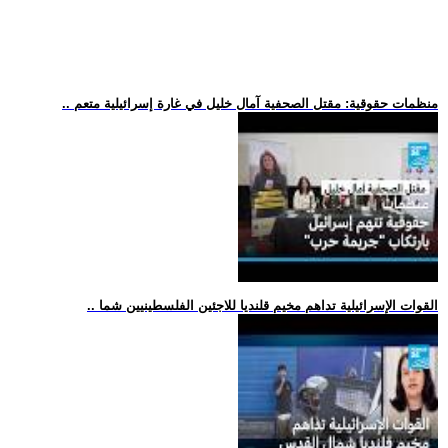
.. منظمات حقوقية: مقتل الصحفية آمال خليل في غارة إسرائيلية متعم
.. القوات الإسرائيلية تداهم مخيم قلنديا للاجئين الفلسطينيين شما