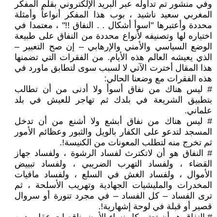
وفي منشور تم تداوله عبر البريد الإلكتروني بقلم المفكر
المغربي سعيد ناشيد ، بوب هذا المفكر أنواعاً وأمثلة
محددة وأعتبرها "اسوأ أشكال . . النفاق !!" ، معتمدا في
اختياره لها وتصنيفه لأنواع محددة من النفاق على طبيعة
الوضع السياسي والأمني والإرهابي – إن صح التعبير –
الذي يعيشه العالم هذه الأيام. من الفقرات التي تضمنها
هذا المقال أخترت الآتي لا لسبب سوى لتطابق ماورد في
هذه الفقرات مع وضعنا الحالي:
# ليس هناك من نفاق أسوأ ولا أدنى من أن تطالب
بتطبيق الشريعة في بلدك ثم تهاجر للعيش في بلد
علماني.
# ليس هناك من نفاق أبشع ولا أشنع من أن تدخل
المسجد لتدعو على الكفار بالويل والثبور وعظائم الأمور
ثم تخرج منه لتطلب المعونات من الكنيسة!.
# النفاق هو أن لاتكترث لفساد الرشوة ، ولفساد جهاز
القضاء ، ولفساد التهرب الضريبي ، ولفساد تبييض
الأموال ، ولفساد الغش في السلع ، ولفساد مافيات
المخدرات والمليشيات الجهادية وتهريب الأسلحة ، ثم
ترى الفساد – كل الفساد – في مجرد تنورة أو سروال
قصير أو قبلة في لوحة إشهارية!.