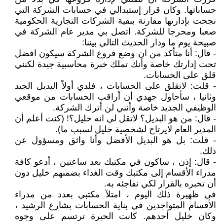
حساباتها. وكان قرار إستبدالي في حسابات الشركة التي
نجحت بإدارتها مقارنة ببقية الشركات التجارية الحكومية
صعبا ومحرجا للشركة. اتصل بي مدير عام الشركة في
صبيحة يوم ما ودار الحديث التالي بيننا:
- قال: أنا متأكد من ان وضع فروع الشركة سيكون افضل
تحت إدارتك خاصة وأنك تملك خبرة محاسبية جيدة لكنني
قلق على الحسابات.
- قلت: لاتقلق على الحسابات ، فلدي أولاً البديل الجيد
وثانيا ، سأحاول جهدي أن أراقب الحسابات من موقعي
الوظيفي الجديد خاصة وأنني لن أترك الشركة.
- قال: من هو البديل؟ لاتقل لي انه خليل؟! (كنت أعلم أن
المدير العام لايرتاح لشخصية خليل لسبب ما).
- قلت: بل هو البديل الأفضل وأنا واثق ومسؤول عن
ذلك.
- قال: إذن ، ساكون في مكتبك بعد ساعتين ، أدعو كافة
مدراء الأقسام إلى مكتبك وقت الغذاء بضمنهم خليل دون
أن تخبره بالقرار لكي نفاجئه به.
في ظهيرة ذلك اليوم ، امتلآ مكتبي بعدد من مدراء
الأقسام المتواجدين في بناية الحسابات بشارع الرشيد ،
وكان خليل أحدهم. كانت الحيرة ترتسم على وجوه