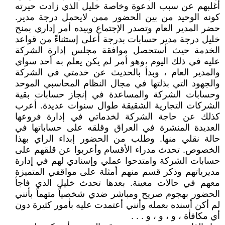
أغلبهم عن سبب الدعوة وخاصة خليل الذي زادت حيرته
كونه الوحيد من بين الحضور ممن لايحمل درجة مدير.
حضر المدير العام وتصدر الإجتماع وبيده أمر إداري بمنح
خليل درجة مدير حسابات بدرجة أعلى إستثناءً من قواعد
الخدمة حيث أستحصل موافقة مجلس إدارة الشركة
عليه في ذلك اليوم ،وهو أمر لم يكن يعلم به أحد سواي
والمدير العام ، وبدأ بالحديث عن خدمتي في الشركة
والجهود التي بذلتها في مجال النظام المحاسبي الموحد
وحسابات الشركة والمساعدة في إنجاز حسابات بقية
الشركات التجارية الشقيقة طوال سنوات عديدة. أعرب
كذلك عن حاجة الشركة لخدماتي في إدارة فروعها
العديدة المنشرة في العراق وقلقه على حساباتها في
حالة نقلي منها. وطلب من الحضور إبداء الراي بهذا
الخصوص. تحدث مدراء الأقسام وأعربوا عن قلقهم على
حسابات الشركة وامتدحوا عملي وإسنادي لهم في إدارة
مديرياتهم وذكر قسم منهم أمثلة على مواقفي المتميزة
معهم في حالات معينة. بعدها تحدث خليل الذي فاجأ
الحضور بهجوم صريح ومباشر ضدي شخصياً متهماً بأنني
لم أكن أسنده بعمله وأنني أعتمدت عليه بأمور كثيرة دون
أي مكافأة ، و ، و ، و . . .