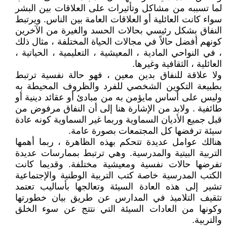
لما تسببه من مشاكل وتأثيرات على العلاقات بين البشر
سواء كانت العائلية أو العلاقات العامة بين الناس. ويرتبط
النفاق بشكل رئيسي بحالات الحسد والغيرة من الآخرين
كونهم أفضل حالاً في مجالات الحياة المختلفة ، مثال ذلك
، في النواحي المادية ، المعيشية ، التعليمية ، الحياتية ،
العائلية ، الثقافية وغيرها.
ولا علاقة للنفاق بدين معين ، فهو حالة نفسية ترتبط
بطبيعة التكوين الشخصي للفرد والظروف المحيطة به
وليس على أساس مايؤمن به من مبادئ أو عقائد دينية أو
طائفية . ولابد من الإشارة هنا إلى أن النفاق مرفوض من
قبل جميع الأديان السماوية وربما غير السماوية كونه عادة
سيئة ترفضها كل المجتمعات بصورة عامة.
هنالك عوامل عديدة تتحكم بهذه الظاهرة ، ربما أهمها
التربية البيتية والمدرسية. وهي ترتبط بممارسات عديدة
تفرضها حالات نفسية ومعيشية مختلفة. وقديما كانت
الكتب المدرسية خاصة كتب التربية الوطنية والإجتماعية
تشير إلى هذه العادة السيئة وتعالجها بأساليب تعتمد
تثقيف التلاميذ في المدارس عن طريق بيان خطورتها
وكونها من العادات السيئة التي نتتج عن سوء الخلق
والتربية.