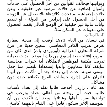
وقوانينها فيخالف القوانين من أجل الحصول على خدمات
وأموال إضافية عن حالات مرضية غير حقيقية ، وعن
حالات إجتماعية لم تحدث كالإدعاء بالإنفصال عن الزوجة
من أجل الحصول على إيرادين من الدولة ، أو تقديم
بيانات مالية غير حقيقية عن الوضع المالي بقصد الحصول
على معونات عن السكن مثلاً.
-;--;--;-
في نيسان من العام 1973 أوفدت إلى مدينة العمارة
لغرض تدريب الكادر المحاسبي المعين حديثا في فرع
شركة المخازن العراقية (أوروزدي باك) الذي كان من
المزمع إفتتاحه بعد إسبوع من ذلك الموعد . بدأت بعملية
تدريب مكثفة لموظفين لايملكان أية خبرات محاسبية
سابقة. كانا متعاونين وأبديا إستعدادا للتعلم مما جعل
مهمتي سهلة. عدت إلى بغداد بعد أن تأكدت من أنهما
قادران على إدارة حسابات الفرع بكفاءة جيدة دون
مشاكل.
بعد عام ، زارني أحدهما طالبا نقله إلى بغداد لأسباب
عائلية حيث أن زوجته من أهالي بغداد وترغب في
تواجدها بقرب أهلها وعائلتها. وبعد أن تأكدت من أن
الموظف الآخر سيكون قادرا على القيام بالمهمة كاملة ،