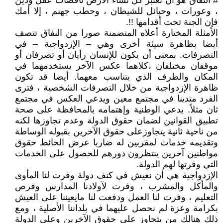
# النفاق هو أن تعتبر كل نساء الأرض ناقصات عقل ودين
، وعورات ، وحبائل للشيطان ، وحطب جهنم ، إلا أمك
فإن الجنة تحت أقدامها !!.
الأمثلة المختارة أعلاه المتضمنة صورا من النفاق تتصف
أيضا بظاهرة سيئة أخرى وهي – الإزدواجية – في
التصرفات. بمعنى أن يكون للإنسان رأيان أو تصرفان أو
موقفان مختلفان ،كلاهما عكس الآخر يستخدمهما في
المكان والظرف الذي يتناسب معهما. أيضا قد تكون
ظاهرة الإزدواجية من خلال التصرفات الشخصية ، فترى
الفرد متدينا في مجتمع معين ويدعي العكس في مجتمع
ثان مثلاً. يدعي الوطنية وإهتمامه بالمحافظة على صحة
تطبيق القوانين لضمان حقوق الدولة وعدم تجاوزها لكنه
من ناحية ثانية يتجاوزعلى حقوق الآخرين بقبوله الوساطة
وتقديمه خدمات لمقربين له ضاربا عرض الحائط حقوق
مواطنين آخرين ينتظرون دورهم للحصول على الخدمات
التي وفرتها لهم الدولة.
الإزدواجية هي أن نعيش في كنف دولة وفرت لنا المأوى
والمأكل والمشرب ، وفرت لآولادنا المدارس وفرص
التعليم ، وفرت لنا العمل ودفعت لنا مايعيننا على العيش
بكرامة وعزة لم نحصل عليهما في بلداننا الأصلية ، ومع
ذلك هنالك من يتجاوز على حقوق الآخرين وعلى الدولة