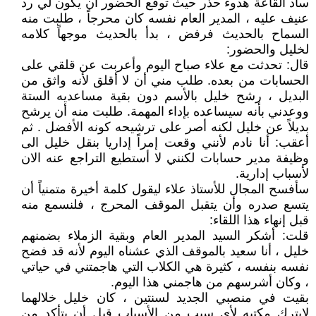
ساد القاعة هدوء حذر حيث توقع الحضور أن يكون لي رد
عنيف عليه ، المدير العام نفسه كان محرجاً ، طلبت منه
السماح بالحديث فرفض ، بدأ بالحديث موجهاً كلامه
لخليل والحضور:
قال: تحدثت مع علاء صباح اليوم وأعربت عن قلقي على
الحسابات من بعده. طلب مني أن لا أقلق لأنه واثق من
البديل ، رشح خليل بالأسم دون بقية مساعديه الستة
ووعدني بأنه سيساعده بإداء المهمة. طلبت منه أن يرشح
بديلاً عن خليل لكنه أصر على ترشيحه كونه الأفضل . ثم
أعقب: أنا نادم لأنني وقعت إمراً إداريا بنقل خليل الى
وظيفة مدير حسابات لكنني لا أستطيع التراجع عنه الان
لأسباب إدارية.
سأفسح المجال للأستاذ علاء ليقول كلمة أخيرة متمنياً أن
يتسع صدره وأن يتقبل الموقف المحرج ، فلنسمع منه
قبل إنهاء هذا اللقاء:
قلت: أشكر السيد المدير العام وبقية الزملاء بضمنهم
خليل ، أنا سعيد بالموقف الذي عشناه اليوم لأنه قد فضح
نفسه بنفسه ، كثيرة هي الكلاب التي هاجمتني في حياتي
، وكان أشرسهم من هاجمني هذا اليوم.
بقيت في منصبي الجديد لسنتين ، كان خليل خلالهما
لايترك مكتبه لأي سبب من الأسباب قبل أن يتأكد من